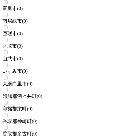
富里市
(
0
)
南房総市
(
0
)
匝瑳市
(
0
)
香取市
(
0
)
山武市
(
0
)
いすみ市
(
0
)
大網白里市
(
0
)
印旛郡酒々井町
(
0
)
印旛郡栄町
(
0
)
香取郡神崎町
(
0
)
香取郡多古町
(
0
)