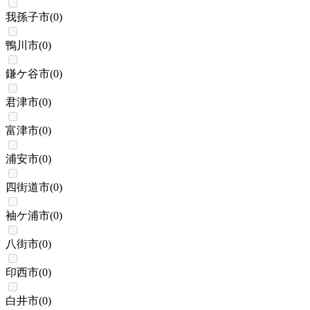
我孫子市
(
0
)
鴨川市
(
0
)
鎌ケ谷市
(
0
)
君津市
(
0
)
富津市
(
0
)
浦安市
(
0
)
四街道市
(
0
)
袖ケ浦市
(
0
)
八街市
(
0
)
印西市
(
0
)
白井市
(
0
)