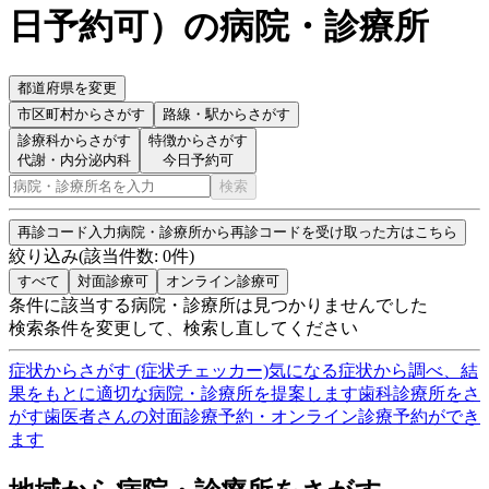
日予約可
）
の病院・診療所
都道府県を変更
市区町村
からさがす
路線・駅
からさがす
診療科からさがす
特徴からさがす
代謝・内分泌内科
今日予約可
検索
再診コード入力
病院・診療所から再診コードを受け取った方はこちら
絞り込み
(該当件数:
0
件)
すべて
対面診療可
オンライン診療可
条件に該当する病院・診療所は見つかりませんでした
検索条件を変更して、検索し直してください
症状からさがす (症状チェッカー)
気になる症状から調べ、結
果をもとに適切な病院・診療所を提案します
歯科診療所をさ
がす
歯医者さんの対面診療予約・オンライン診療予約ができ
ます