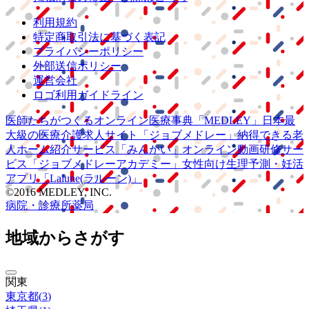
利用規約
特定商取引法に基づく表記
プライバシーポリシー
外部送信ポリシー
運営会社
ロゴ利用ガイドライン
医師たちがつくる
オンライン医療事典
「MEDLEY」
日本最
大級の
医療介護求人サイト
「ジョブメドレー」
納得できる
老
人ホーム紹介サービス
「みんかい」
オンライン
動画研修サー
ビス
「ジョブメドレー
アカデミー」
女性向け
生理予測・妊活
アプリ
「Lalune(ラルーン)」
©2016 MEDLEY, INC.
病院・診療所
薬局
地域からさがす
関東
東京都
(
3
)