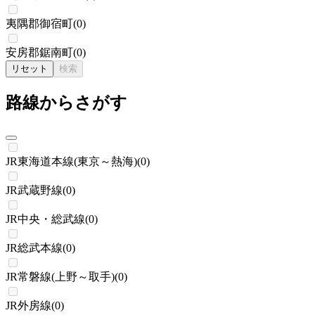
夷隅郡御宿町
(
0
)
安房郡鋸南町
(
0
)
リセット
検索
路線からさがす
JR東海道本線(東京～熱海)
(
0
)
JR武蔵野線
(
0
)
JR中央・総武線
(
0
)
JR総武本線
(
0
)
JR常磐線(上野～取手)
(
0
)
JR外房線
(
0
)