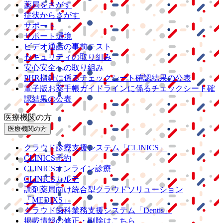
薬局をさがす
症状からさがす
サポート
サポート環境
ビデオ通話の事前テスト
セキュリティの取り組み
安心安全への取り組み
PHR指針に係るチェックシート確認結果の公表
電子版お薬手帳ガイドラインに係るチェックシート確
認結果の公表
医療機関の方
医療機関の方
クラウド診療
支援システム
「CLINICS」
CLINICS予約
CLINICSオンライン診療
CLINICSカルテ
調剤薬局向け統合型クラウドソリューション
「MEDIXS」
クラウド歯科業務
支援システム
「Dentis」
掲載情報の修正・削除はこちら