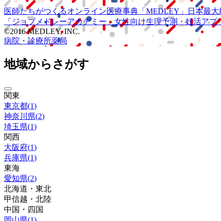
医師たちがつくる
オンライン医療事典
「MEDLEY」
日本最大
「ジョブメドレー
アカデミー」
女性向け
生理予測・妊活アプ
©2016 MEDLEY, INC.
病院・診療所
薬局
地域からさがす
関東
東京都
(
1
)
神奈川県
(
2
)
埼玉県
(
1
)
関西
大阪府
(
1
)
兵庫県
(
1
)
東海
愛知県
(
2
)
北海道・東北
甲信越・北陸
中国・四国
岡山県
(
1
)