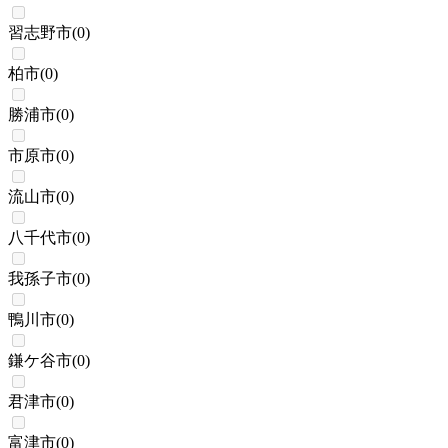
習志野市
(
0
)
柏市
(
0
)
勝浦市
(
0
)
市原市
(
0
)
流山市
(
0
)
八千代市
(
0
)
我孫子市
(
0
)
鴨川市
(
0
)
鎌ケ谷市
(
0
)
君津市
(
0
)
富津市
(
0
)