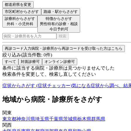
都道府県を変更
市区町村
からさがす
路線・駅
からさがす
診療科からさがす
特徴からさがす
外科・小児外科
男性特有の診療・相談
今日予約可
検索
再診コード入力
病院・診療所から再診コードを受け取った方はこちら
絞り込み
(該当件数:
0
件)
すべて
対面診療可
オンライン診療可
条件に該当する病院・診療所は見つかりませんでした
検索条件を変更して、検索し直してください
症状からさがす (症状チェッカー)
気になる症状から調べ、結
地域から病院・診療所をさがす
関東
東京都
神奈川県
埼玉県
千葉県
茨城県
栃木県
群馬県
関西