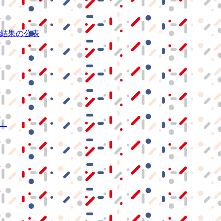
結果の公表
S」