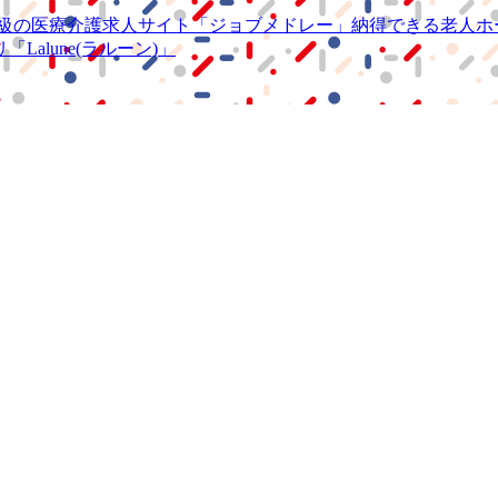
級の
医療介護求人サイト
「ジョブメドレー」
納得できる
老人ホ
リ
「Lalune(ラルーン)」