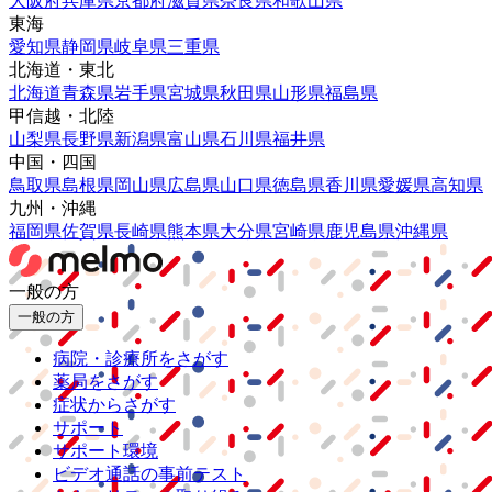
大阪府
兵庫県
京都府
滋賀県
奈良県
和歌山県
東海
愛知県
静岡県
岐阜県
三重県
北海道・東北
北海道
青森県
岩手県
宮城県
秋田県
山形県
福島県
甲信越・北陸
山梨県
長野県
新潟県
富山県
石川県
福井県
中国・四国
鳥取県
島根県
岡山県
広島県
山口県
徳島県
香川県
愛媛県
高知県
九州・沖縄
福岡県
佐賀県
長崎県
熊本県
大分県
宮崎県
鹿児島県
沖縄県
一般の方
一般の方
病院・診療所をさがす
薬局をさがす
症状からさがす
サポート
サポート環境
ビデオ通話の事前テスト