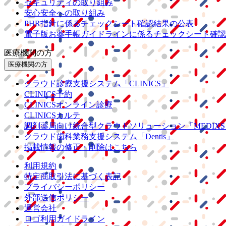
セキュリティの取り組み
安心安全への取り組み
PHR指針に係るチェックシート確認結果の公表
電子版お薬手帳ガイドラインに係るチェックシート確認
医療機関の方
医療機関の方
クラウド診療
支援システム
「CLINICS」
CLINICS予約
CLINICSオンライン診療
CLINICSカルテ
調剤薬局向け統合型クラウドソリューション
「MEDIX
クラウド歯科業務
支援システム
「Dentis」
掲載情報の修正・削除はこちら
利用規約
特定商取引法に基づく表記
プライバシーポリシー
外部送信ポリシー
運営会社
ロゴ利用ガイドライン