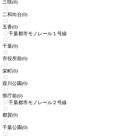
三咲
(
0
)
二和向台
(
0
)
五香
(
0
)
千葉都市モノレール１号線
千葉
(
0
)
市役所前
(
0
)
栄町
(
0
)
葭川公園
(
0
)
県庁前
(
0
)
千葉都市モノレール２号線
都賀
(
0
)
千葉公園
(
0
)