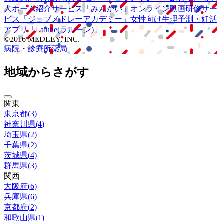
人ホーム紹介サービス
「みんかい」
オンライン
動画研修サー
ビス
「ジョブメドレー
アカデミー」
女性向け
生理予測・妊活
アプリ
「Lalune(ラルーン)」
©2016 MEDLEY, INC.
病院・診療所
薬局
地域からさがす
関東
東京都
(
3
)
神奈川県
(
4
)
埼玉県
(
2
)
千葉県
(
2
)
茨城県
(
4
)
群馬県
(
3
)
関西
大阪府
(
6
)
兵庫県
(
6
)
京都府
(
2
)
和歌山県
(
1
)