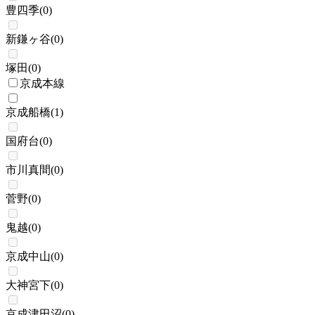
豊四季
(
0
)
新鎌ヶ谷
(
0
)
塚田
(
0
)
京成本線
京成船橋
(
1
)
国府台
(
0
)
市川真間
(
0
)
菅野
(
0
)
鬼越
(
0
)
京成中山
(
0
)
大神宮下
(
0
)
京成津田沼
(
0
)