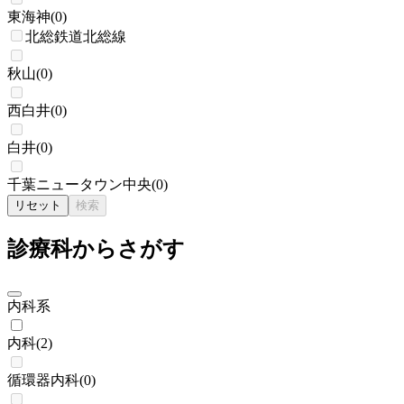
東海神
(
0
)
北総鉄道北総線
秋山
(
0
)
西白井
(
0
)
白井
(
0
)
千葉ニュータウン中央
(
0
)
リセット
検索
診療科からさがす
内科系
内科
(
2
)
循環器内科
(
0
)