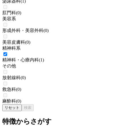
泌尿器科
(
1
)
肛門科
(
0
)
美容系
形成外科・美容外科
(
0
)
美容皮膚科
(
0
)
精神科系
精神科・心療内科
(
1
)
その他
放射線科
(
0
)
救急科
(
0
)
麻酔科
(
0
)
リセット
検索
特徴からさがす