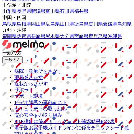
甲信越・北陸
山梨県
長野県
新潟県
富山県
石川県
福井県
中国・四国
鳥取県
島根県
岡山県
広島県
山口県
徳島県
香川県
愛媛県
高知県
九州・沖縄
福岡県
佐賀県
長崎県
熊本県
大分県
宮崎県
鹿児島県
沖縄県
一般の方
一般の方
病院・診療所をさがす
薬局をさがす
症状からさがす
サポート
サポート環境
ビデオ通話の事前テスト
セキュリティの取り組み
安心安全への取り組み
PHR指針に係るチェックシート確認結果の公表
電子版お薬手帳ガイドラインに係るチェックシート確
認結果の公表