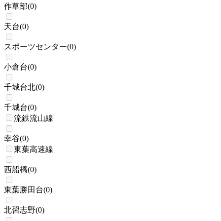
作草部
(
0
)
天台
(
0
)
スポーツセンター
(
0
)
小倉台
(
0
)
千城台北
(
0
)
千城台
(
0
)
流鉄流山線
幸谷
(
0
)
東葉高速線
西船橋
(
0
)
東葉勝田台
(
0
)
北習志野
(
0
)