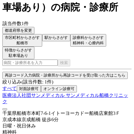
車場あり
）
の病院・診療所
該当件数
1
件
都道府県を変更
市区町村からさがす
駅からさがす
診療科からさがす
船橋市
精神科・心療内科
特徴からさがす
駐車場あり
検索
再診コード入力
病院・診療所から再診コードを受け取った方はこちら
絞り込み
(該当件数:
1
件)
すべて
対面診療可
オンライン診療可
医療法人社団サンメディカル サンメディカル船橋クリニッ
ク
千葉県船橋市本町7-6-1イトーヨーカドー船橋店東館3Ｆ
京成本線
京成船橋
徒歩
6
分
日曜・祝日
休み
精神科