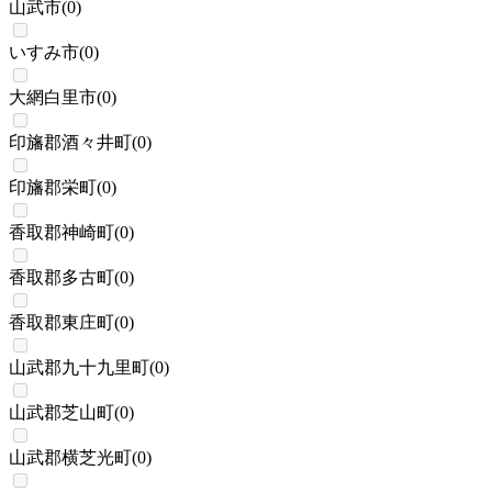
山武市
(
0
)
いすみ市
(
0
)
大網白里市
(
0
)
印旛郡酒々井町
(
0
)
印旛郡栄町
(
0
)
香取郡神崎町
(
0
)
香取郡多古町
(
0
)
香取郡東庄町
(
0
)
山武郡九十九里町
(
0
)
山武郡芝山町
(
0
)
山武郡横芝光町
(
0
)