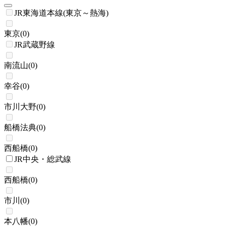
JR東海道本線(東京～熱海)
東京
(
0
)
JR武蔵野線
南流山
(
0
)
幸谷
(
0
)
市川大野
(
0
)
船橋法典
(
0
)
西船橋
(
0
)
JR中央・総武線
西船橋
(
0
)
市川
(
0
)
本八幡
(
0
)