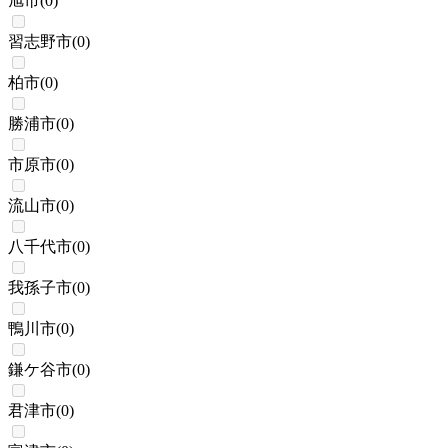
旭市
(
0
)
習志野市
(
0
)
柏市
(
0
)
勝浦市
(
0
)
市原市
(
0
)
流山市
(
0
)
八千代市
(
0
)
我孫子市
(
0
)
鴨川市
(
0
)
鎌ケ谷市
(
0
)
君津市
(
0
)