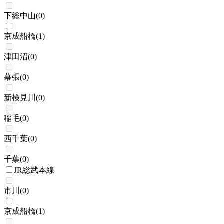
下総中山
(
0
)
京成船橋
(
1
)
津田沼
(
0
)
幕張
(
0
)
新検見川
(
0
)
稲毛
(
0
)
西千葉
(
0
)
千葉
(
0
)
JR総武本線
市川
(
0
)
京成船橋
(
1
)