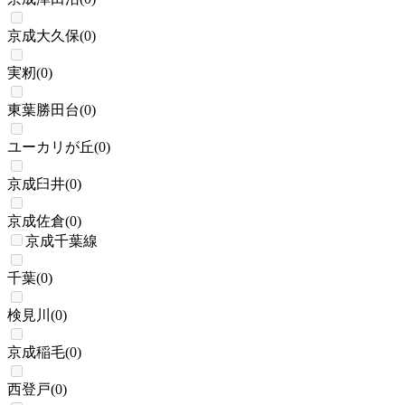
京成大久保
(
0
)
実籾
(
0
)
東葉勝田台
(
0
)
ユーカリが丘
(
0
)
京成臼井
(
0
)
京成佐倉
(
0
)
京成千葉線
千葉
(
0
)
検見川
(
0
)
京成稲毛
(
0
)
西登戸
(
0
)