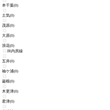
本千葉
(
0
)
土気
(
0
)
茂原
(
0
)
大原
(
0
)
浪花
(
0
)
JR内房線
五井
(
0
)
袖ケ浦
(
0
)
巌根
(
0
)
木更津
(
0
)
君津
(
0
)