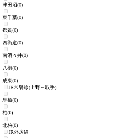
津田沼
(
0
)
東千葉
(
0
)
都賀
(
0
)
四街道
(
0
)
南酒々井
(
0
)
八街
(
0
)
成東
(
0
)
JR常磐線(上野～取手)
馬橋
(
0
)
柏
(
0
)
北柏
(
0
)
JR外房線