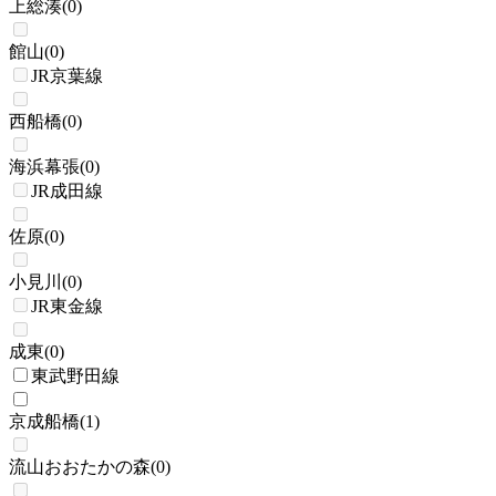
上総湊
(
0
)
館山
(
0
)
JR京葉線
西船橋
(
0
)
海浜幕張
(
0
)
JR成田線
佐原
(
0
)
小見川
(
0
)
JR東金線
成東
(
0
)
東武野田線
京成船橋
(
1
)
流山おおたかの森
(
0
)