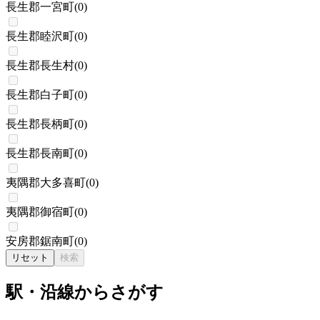
長生郡一宮町
(
0
)
長生郡睦沢町
(
0
)
長生郡長生村
(
0
)
長生郡白子町
(
0
)
長生郡長柄町
(
0
)
長生郡長南町
(
0
)
夷隅郡大多喜町
(
0
)
夷隅郡御宿町
(
0
)
安房郡鋸南町
(
0
)
リセット
検索
駅・沿線からさがす