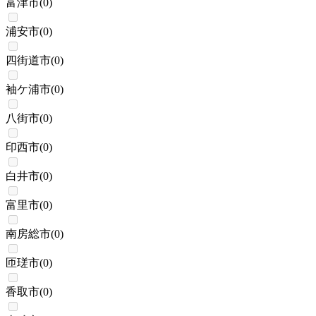
富津市
(
0
)
浦安市
(
0
)
四街道市
(
0
)
袖ケ浦市
(
0
)
八街市
(
0
)
印西市
(
0
)
白井市
(
0
)
富里市
(
0
)
南房総市
(
0
)
匝瑳市
(
0
)
香取市
(
0
)