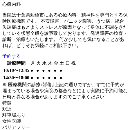
心療内科
当院は千葉県船橋市にある心療内科・精神科を専門とする保
険医療機関です。 不安障害、パニック障害、うつ病、統合
失調症はもとよりストレスが原因となって身体に不調をきた
している状態全般を診察致しております。発達障害の検査・
診断・治療もいたします。 何か少しでも気になることがあ
れば、どうぞお気軽にご相談下さい。
予約する
診療時間
月
火
水
木
金
土
日
祝
10:10〜12:45
●
●
●
●
●
●
14:30〜18:00
●
●
●
●
●
●
※ 医療機関の診療時間は上記の通りですが、すでに予約が
埋まっている場合や病院の都合などにより実際に予約可能な
日時と異なる場合がありますのでご了承ください
特徴
駅近
駐車場あり
女性医師
バリアフリー