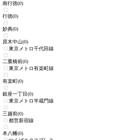
南行徳
(
0
)
行徳
(
0
)
妙典
(
0
)
原木中山
(
0
)
東京メトロ千代田線
二重橋前
(
0
)
東京メトロ有楽町線
有楽町
(
0
)
銀座一丁目
(
0
)
東京メトロ半蔵門線
三越前
(
0
)
都営新宿線
本八幡
(
0
)