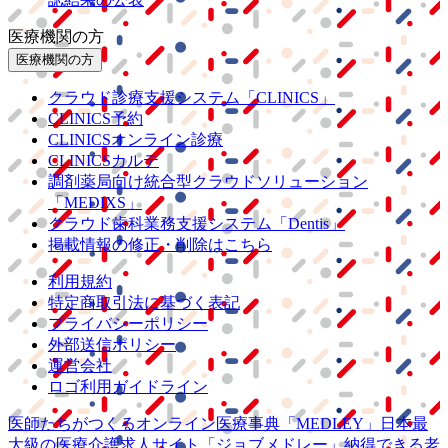
医療機関の方
医療機関の方
クラウド診療
支援システム
「CLINICS」
CLINICS予約
CLINICSオンライン診療
CLINICSカルテ
調剤薬局向け統合型クラウドソリューション
「MEDIXS」
クラウド歯科業務
支援システム
「Dentis」
掲載情報の修正・削除はこちら
利用規約
特定商取引法に基づく表記
プライバシーポリシー
外部送信ポリシー
運営会社
ロゴ利用ガイドライン
医師たちがつくる
オンライン医療事典
「MEDLEY」
日本最
大級の
医療介護求人サイト
「ジョブメドレー」
納得できる
老