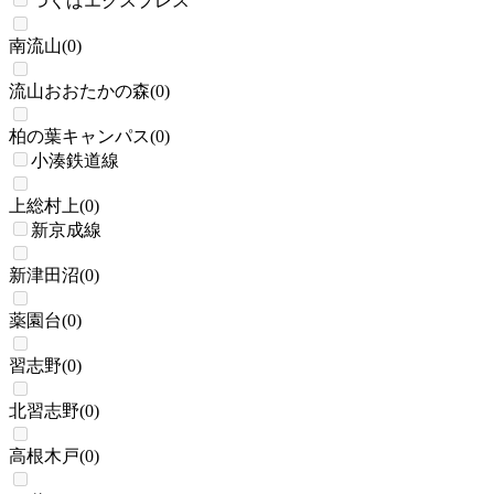
つくばエクスプレス
南流山
(
0
)
流山おおたかの森
(
0
)
柏の葉キャンパス
(
0
)
小湊鉄道線
上総村上
(
0
)
新京成線
新津田沼
(
0
)
薬園台
(
0
)
習志野
(
0
)
北習志野
(
0
)
高根木戸
(
0
)