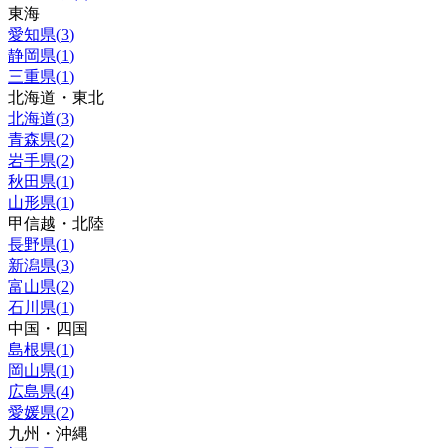
東海
愛知県
(
3
)
静岡県
(
1
)
三重県
(
1
)
北海道・東北
北海道
(
3
)
青森県
(
2
)
岩手県
(
2
)
秋田県
(
1
)
山形県
(
1
)
甲信越・北陸
長野県
(
1
)
新潟県
(
3
)
富山県
(
2
)
石川県
(
1
)
中国・四国
島根県
(
1
)
岡山県
(
1
)
広島県
(
4
)
愛媛県
(
2
)
九州・沖縄