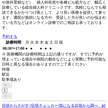
や体外受精など）、婦人科疾患や各種ピル処方など、幅広く
診療している総合婦人科クリニックです。気軽になんでも相
談できるかかりつけ医として、より良い医療を提供して参り
ます。通院が負担になる方や、受診した方が良いのか悩まれ
ている方などはオンライン診療でのご相談も承っておりま
す。
予約する
診療時間
月
火
水
木
金
土
日
祝
08:30〜17:00
●
●
●
●
●
※ 医療機関の診療時間は上記の通りですが、すでに予約が
埋まっている場合や病院の都合などにより実際に予約可能な
日時と異なる場合がありますのでご了承ください
特徴
駅近
駐車場あり
前へ
1
次へ
症状からさがす (症状チェッカー)
気になる症状から調べ、結