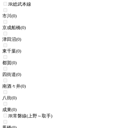
JR総武本線
市川
(
0
)
京成船橋
(
0
)
津田沼
(
0
)
東千葉
(
0
)
都賀
(
0
)
四街道
(
0
)
南酒々井
(
0
)
八街
(
0
)
成東
(
0
)
JR常磐線(上野～取手)
馬橋
(
0
)