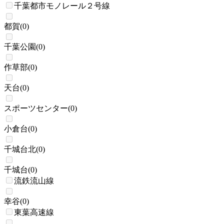
千葉都市モノレール２号線
都賀
(
0
)
千葉公園
(
0
)
作草部
(
0
)
天台
(
0
)
スポーツセンター
(
0
)
小倉台
(
0
)
千城台北
(
0
)
千城台
(
0
)
流鉄流山線
幸谷
(
0
)
東葉高速線