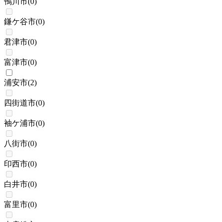
鴨川市
(
0
)
鎌ケ谷市
(
0
)
君津市
(
0
)
富津市
(
0
)
浦安市
(
2
)
四街道市
(
0
)
袖ケ浦市
(
0
)
八街市
(
0
)
印西市
(
0
)
白井市
(
0
)
富里市
(
0
)