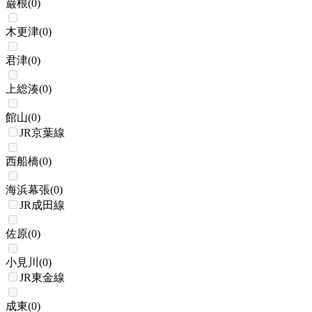
巌根
(
0
)
木更津
(
0
)
君津
(
0
)
上総湊
(
0
)
館山
(
0
)
JR京葉線
西船橋
(
0
)
海浜幕張
(
0
)
JR成田線
佐原
(
0
)
小見川
(
0
)
JR東金線
成東
(
0
)