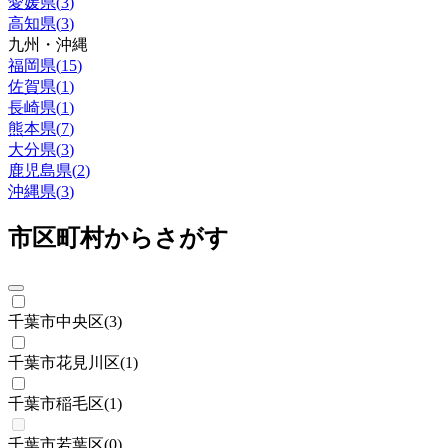
愛媛県
(
3
)
高知県
(
3
)
九州・沖縄
福岡県
(
15
)
佐賀県
(
1
)
長崎県
(
1
)
熊本県
(
7
)
大分県
(
3
)
鹿児島県
(
2
)
沖縄県
(
3
)
市区町村からさがす
千葉市中央区
(
3
)
千葉市花見川区
(
1
)
千葉市稲毛区
(
1
)
千葉市若葉区
(
0
)