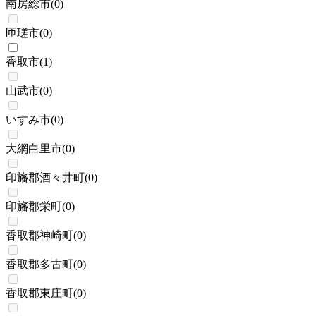
南房総市
(
0
)
匝瑳市
(
0
)
香取市
(
1
)
山武市
(
0
)
いすみ市
(
0
)
大網白里市
(
0
)
印旛郡酒々井町
(
0
)
印旛郡栄町
(
0
)
香取郡神崎町
(
0
)
香取郡多古町
(
0
)
香取郡東庄町
(
0
)