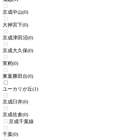
京成中山
(
0
)
大神宮下
(
0
)
京成津田沼
(
0
)
京成大久保
(
0
)
実籾
(
0
)
東葉勝田台
(
0
)
ユーカリが丘
(
1
)
京成臼井
(
0
)
京成佐倉
(
0
)
京成千葉線
千葉
(
0
)