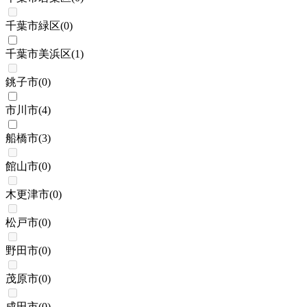
千葉市緑区
(
0
)
千葉市美浜区
(
1
)
銚子市
(
0
)
市川市
(
4
)
船橋市
(
3
)
館山市
(
0
)
木更津市
(
0
)
松戸市
(
0
)
野田市
(
0
)
茂原市
(
0
)
成田市
(
0
)