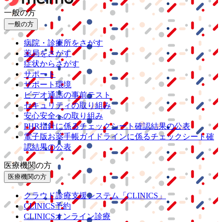
一般の方
一般の方
病院・診療所をさがす
薬局をさがす
症状からさがす
サポート
サポート環境
ビデオ通話の事前テスト
セキュリティの取り組み
安心安全への取り組み
PHR指針に係るチェックシート確認結果の公表
電子版お薬手帳ガイドラインに係るチェックシート確
認結果の公表
医療機関の方
医療機関の方
クラウド診療
支援システム
「CLINICS」
CLINICS予約
CLINICSオンライン診療