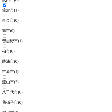
佐倉市
(
1
)
東金市
(
0
)
旭市
(
0
)
習志野市
(
1
)
柏市
(
0
)
勝浦市
(
0
)
市原市
(
1
)
流山市
(
3
)
八千代市
(
0
)
我孫子市
(
0
)