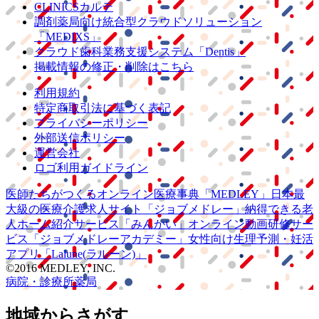
CLINICSカルテ
調剤薬局向け統合型クラウドソリューション
「MEDIXS」
クラウド歯科業務
支援システム
「Dentis」
掲載情報の修正・削除はこちら
利用規約
特定商取引法に基づく表記
プライバシーポリシー
外部送信ポリシー
運営会社
ロゴ利用ガイドライン
医師たちがつくる
オンライン医療事典
「MEDLEY」
日本最
大級の
医療介護求人サイト
「ジョブメドレー」
納得できる
老
人ホーム紹介サービス
「みんかい」
オンライン
動画研修サー
ビス
「ジョブメドレー
アカデミー」
女性向け
生理予測・妊活
アプリ
「Lalune(ラルーン)」
©2016 MEDLEY, INC.
病院・診療所
薬局
地域からさがす