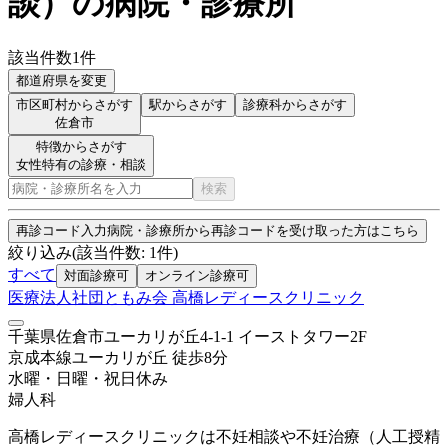
談
）
の病院・診療所
該当件数
1
件
都道府県を変更
市区町村からさがす
駅からさがす
診療科からさがす
佐倉市
特徴からさがす
女性特有の診療・相談
検索
再診コード入力
病院・診療所から再診コードを受け取った方はこちら
絞り込み
(該当件数:
1
件)
すべて
対面診療可
オンライン診療可
医療法人社団ともみ会 高橋レディースクリニック
千葉県佐倉市ユーカリが丘4-1-1 イーストタワー2F
京成本線
ユーカリが丘
徒歩
8
分
水曜・日曜・祝日
休み
婦人科
高橋レディースクリニックは不妊相談や不妊治療（人工授精