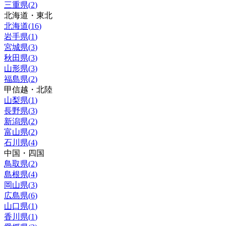
三重県
(
2
)
北海道・東北
北海道
(
16
)
岩手県
(
1
)
宮城県
(
3
)
秋田県
(
3
)
山形県
(
3
)
福島県
(
2
)
甲信越・北陸
山梨県
(
1
)
長野県
(
3
)
新潟県
(
2
)
富山県
(
2
)
石川県
(
4
)
中国・四国
鳥取県
(
2
)
島根県
(
4
)
岡山県
(
3
)
広島県
(
6
)
山口県
(
1
)
香川県
(
1
)