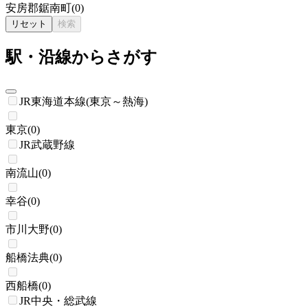
安房郡鋸南町
(
0
)
リセット
検索
駅・沿線からさがす
JR東海道本線(東京～熱海)
東京
(
0
)
JR武蔵野線
南流山
(
0
)
幸谷
(
0
)
市川大野
(
0
)
船橋法典
(
0
)
西船橋
(
0
)
JR中央・総武線