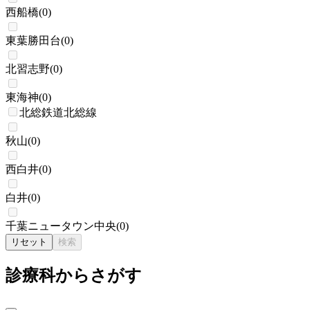
西船橋
(
0
)
東葉勝田台
(
0
)
北習志野
(
0
)
東海神
(
0
)
北総鉄道北総線
秋山
(
0
)
西白井
(
0
)
白井
(
0
)
千葉ニュータウン中央
(
0
)
リセット
検索
診療科からさがす