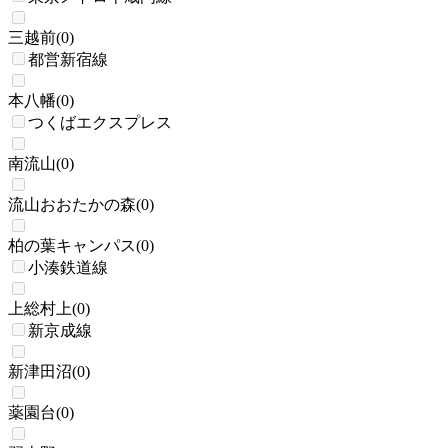
三越前
(
0
)
都営新宿線
本八幡
(
0
)
つくばエクスプレス
南流山
(
0
)
流山おおたかの森
(
0
)
柏の葉キャンパス
(
0
)
小湊鉄道線
上総村上
(
0
)
新京成線
新津田沼
(
0
)
薬園台
(
0
)