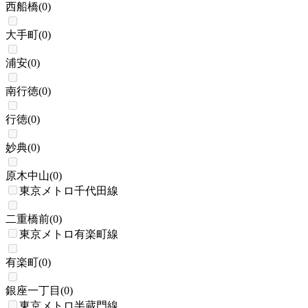
西船橋
(
0
)
大手町
(
0
)
浦安
(
0
)
南行徳
(
0
)
行徳
(
0
)
妙典
(
0
)
原木中山
(
0
)
東京メトロ千代田線
二重橋前
(
0
)
東京メトロ有楽町線
有楽町
(
0
)
銀座一丁目
(
0
)
東京メトロ半蔵門線