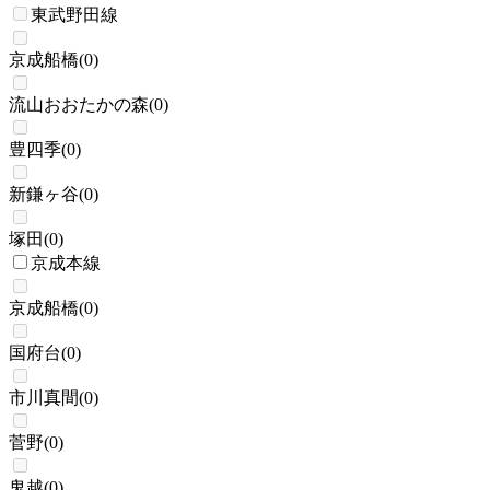
東武野田線
京成船橋
(
0
)
流山おおたかの森
(
0
)
豊四季
(
0
)
新鎌ヶ谷
(
0
)
塚田
(
0
)
京成本線
京成船橋
(
0
)
国府台
(
0
)
市川真間
(
0
)
菅野
(
0
)
鬼越
(
0
)