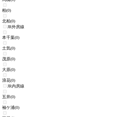
柏
(
0
)
北柏
(
0
)
JR外房線
本千葉
(
0
)
土気
(
0
)
茂原
(
0
)
大原
(
0
)
浪花
(
0
)
JR内房線
五井
(
0
)
袖ケ浦
(
0
)