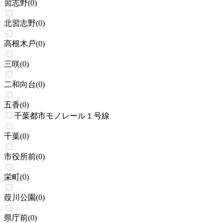
習志野
(
0
)
北習志野
(
0
)
高根木戸
(
0
)
三咲
(
0
)
二和向台
(
0
)
五香
(
0
)
千葉都市モノレール１号線
千葉
(
0
)
市役所前
(
0
)
栄町
(
0
)
葭川公園
(
0
)
県庁前
(
0
)