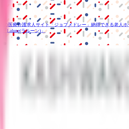
級の
医療介護求人サイト
「ジョブメドレー」
納得できる
老人ホ
リ
「Lalune(ラルーン)」