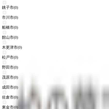
銚子市
(
0
)
市川市
(
0
)
船橋市
(
0
)
館山市
(
0
)
木更津市
(
0
)
松戸市
(
0
)
野田市
(
0
)
茂原市
(
0
)
成田市
(
0
)
佐倉市
(
0
)
東金市
(
0
)