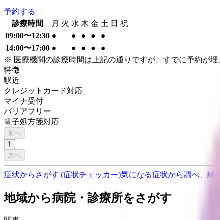
予約する
診療時間
月
火
水
木
金
土
日
祝
09:00〜12:30
●
●
●
●
●
14:00〜17:00
●
●
●
●
●
※ 医療機関の診療時間は上記の通りですが、すでに予約が
特徴
駅近
クレジットカード対応
マイナ受付
バリアフリー
電子処方箋対応
前へ
1
次へ
症状からさがす (症状チェッカー)
気になる症状から調べ、結
地域から病院・診療所をさがす