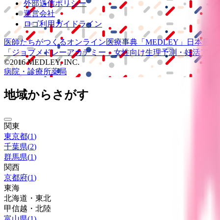
外部送信ポリシー
運営会社
ロゴ利用ガイドライン
医師たちがつくる
オンライン医療事典
「MEDLEY」
日本最大
「ジョブメドレー
アカデミー」
女性向け
生理予測・妊活アプ
©2016 MEDLEY, INC.
病院・診療所
薬局
地域からさがす
関東
東京都
(
1
)
千葉県
(
2
)
群馬県
(
1
)
関西
京都府
(
1
)
東海
北海道・東北
甲信越・北陸
富山県
(
1
)