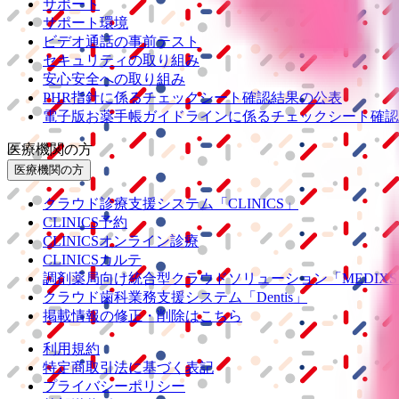
サポート
サポート環境
ビデオ通話の事前テスト
セキュリティの取り組み
安心安全への取り組み
PHR指針に係るチェックシート確認結果の公表
電子版お薬手帳ガイドラインに係るチェックシート確認
医療機関の方
医療機関の方
クラウド診療
支援システム
「CLINICS」
CLINICS予約
CLINICSオンライン診療
CLINICSカルテ
調剤薬局向け統合型クラウドソリューション
「MEDIX
クラウド歯科業務
支援システム
「Dentis」
掲載情報の修正・削除はこちら
利用規約
特定商取引法に基づく表記
プライバシーポリシー