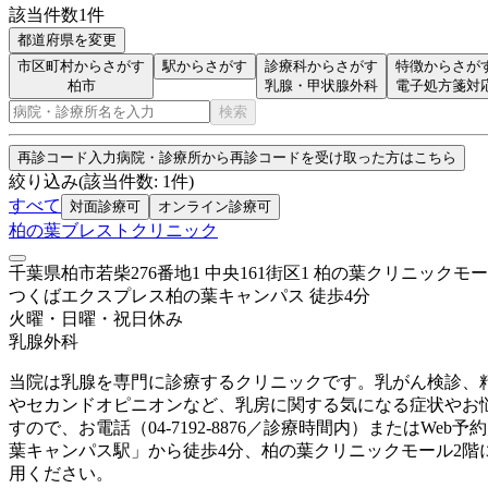
該当件数
1
件
都道府県を変更
市区町村からさがす
駅からさがす
診療科からさがす
特徴からさが
柏市
乳腺・甲状腺外科
電子処方箋対
検索
再診コード入力
病院・診療所から再診コードを受け取った方はこちら
絞り込み
(該当件数:
1
件)
すべて
対面診療可
オンライン診療可
柏の葉ブレストクリニック
千葉県柏市若柴276番地1 中央161街区1 柏の葉クリニックモー
つくばエクスプレス
柏の葉キャンパス
徒歩
4
分
火曜・日曜・祝日
休み
乳腺外科
当院は乳腺を専門に診療するクリニックです。乳がん検診、
やセカンドオピニオンなど、乳房に関する気になる症状やお
すので、お電話（04-7192-8876／診療時間内）または
葉キャンパス駅」から徒歩4分、柏の葉クリニックモール2階
用ください。