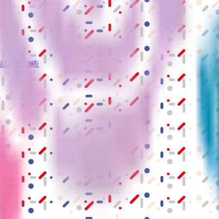
結果の公表
S」