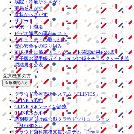
病院・診療所をさがす
薬局をさがす
症状からさがす
サポート
サポート環境
ビデオ通話の事前テスト
セキュリティの取り組み
安心安全への取り組み
PHR指針に係るチェックシート確認結果の公表
電子版お薬手帳ガイドラインに係るチェックシート確
認結果の公表
医療機関の方
医療機関の方
クラウド診療
支援システム
「CLINICS」
CLINICS予約
CLINICSオンライン診療
CLINICSカルテ
調剤薬局向け統合型クラウドソリューション
「MEDIXS」
クラウド歯科業務
支援システム
「Dentis」