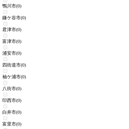
鴨川市
(
0
)
鎌ケ谷市
(
0
)
君津市
(
0
)
富津市
(
0
)
浦安市
(
0
)
四街道市
(
0
)
袖ケ浦市
(
0
)
八街市
(
0
)
印西市
(
0
)
白井市
(
0
)
富里市
(
0
)