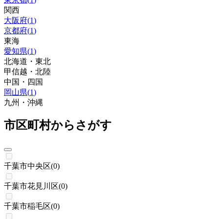
関西
大阪府
(
1
)
京都府
(
1
)
東海
愛知県
(
1
)
北海道・東北
甲信越・北陸
中国・四国
岡山県
(
1
)
九州・沖縄
市区町村からさがす
千葉市中央区
(
0
)
千葉市花見川区
(
0
)
千葉市稲毛区
(
0
)