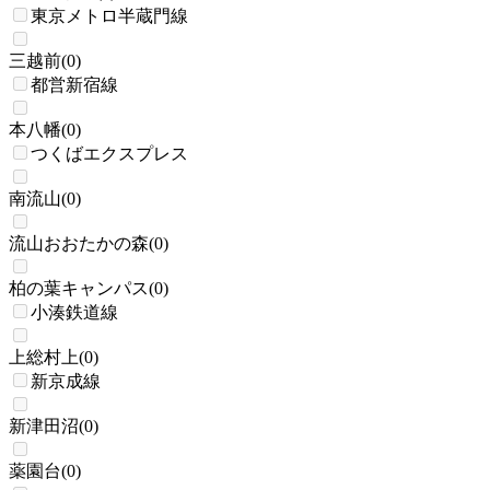
東京メトロ半蔵門線
三越前
(
0
)
都営新宿線
本八幡
(
0
)
つくばエクスプレス
南流山
(
0
)
流山おおたかの森
(
0
)
柏の葉キャンパス
(
0
)
小湊鉄道線
上総村上
(
0
)
新京成線
新津田沼
(
0
)
薬園台
(
0
)