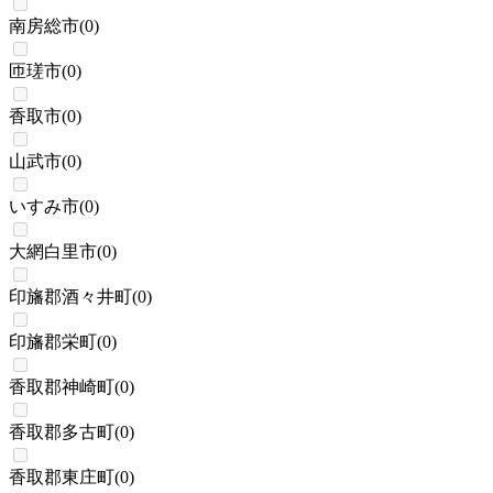
南房総市
(
0
)
匝瑳市
(
0
)
香取市
(
0
)
山武市
(
0
)
いすみ市
(
0
)
大網白里市
(
0
)
印旛郡酒々井町
(
0
)
印旛郡栄町
(
0
)
香取郡神崎町
(
0
)
香取郡多古町
(
0
)
香取郡東庄町
(
0
)