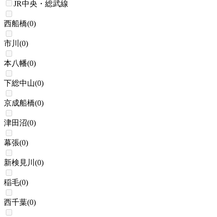
JR中央・総武線
西船橋
(
0
)
市川
(
0
)
本八幡
(
0
)
下総中山
(
0
)
京成船橋
(
0
)
津田沼
(
0
)
幕張
(
0
)
新検見川
(
0
)
稲毛
(
0
)
西千葉
(
0
)