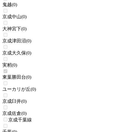
鬼越
(
0
)
京成中山
(
0
)
大神宮下
(
0
)
京成津田沼
(
0
)
京成大久保
(
0
)
実籾
(
0
)
東葉勝田台
(
0
)
ユーカリが丘
(
0
)
京成臼井
(
0
)
京成佐倉
(
0
)
京成千葉線
千葉
(
0
)