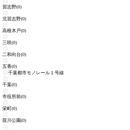
習志野
(
0
)
北習志野
(
0
)
高根木戸
(
0
)
三咲
(
0
)
二和向台
(
0
)
五香
(
0
)
千葉都市モノレール１号線
千葉
(
0
)
市役所前
(
0
)
栄町
(
0
)
葭川公園
(
0
)