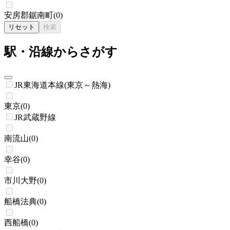
安房郡鋸南町
(
0
)
リセット
検索
駅・沿線からさがす
JR東海道本線(東京～熱海)
東京
(
0
)
JR武蔵野線
南流山
(
0
)
幸谷
(
0
)
市川大野
(
0
)
船橋法典
(
0
)
西船橋
(
0
)