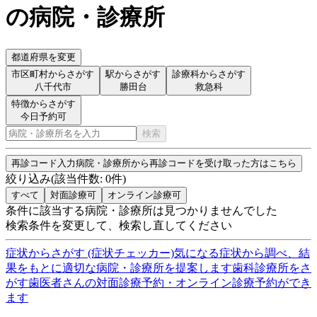
の病院・診療所
都道府県を変更
市区町村からさがす
駅からさがす
診療科からさがす
八千代市
勝田台
救急科
特徴からさがす
今日予約可
検索
再診コード入力
病院・診療所から再診コードを受け取った方はこちら
絞り込み
(該当件数:
0
件)
すべて
対面診療可
オンライン診療可
条件に該当する病院・診療所は見つかりませんでした
検索条件を変更して、検索し直してください
症状からさがす (症状チェッカー)
気になる症状から調べ、結
果をもとに適切な病院・診療所を提案します
歯科診療所をさ
がす
歯医者さんの対面診療予約・オンライン診療予約ができ
ます