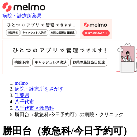
病院・診療所
薬局
melmo
病院・診療所をさがす
千葉県
八千代市
八千代市 × 救急科
勝田台（救急科/今日予約可）の病院・クリニック
勝田台
（
救急科/今日予約可
）