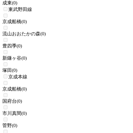
成東
(
0
)
東武野田線
京成船橋
(
0
)
流山おおたかの森
(
0
)
豊四季
(
0
)
新鎌ヶ谷
(
0
)
塚田
(
0
)
京成本線
京成船橋
(
0
)
国府台
(
0
)
市川真間
(
0
)
菅野
(
0
)