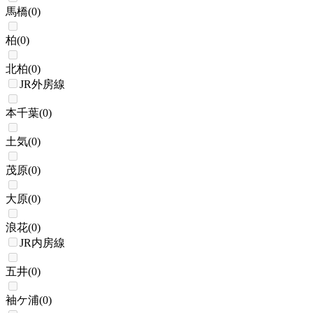
馬橋
(
0
)
柏
(
0
)
北柏
(
0
)
JR外房線
本千葉
(
0
)
土気
(
0
)
茂原
(
0
)
大原
(
0
)
浪花
(
0
)
JR内房線
五井
(
0
)
袖ケ浦
(
0
)