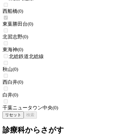
西船橋
(
0
)
東葉勝田台
(
0
)
北習志野
(
0
)
東海神
(
0
)
北総鉄道北総線
秋山
(
0
)
西白井
(
0
)
白井
(
0
)
千葉ニュータウン中央
(
0
)
リセット
検索
診療科からさがす