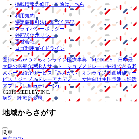
掲載情報の修正・削除はこちら
利用規約
特定商取引法に基づく表記
プライバシーポリシー
外部送信ポリシー
運営会社
ロゴ利用ガイドライン
医師たちがつくる
オンライン医療事典
「MEDLEY」
日本最
大級の
医療介護求人サイト
「ジョブメドレー」
納得できる
老
人ホーム紹介サービス
「みんかい」
オンライン
動画研修サー
ビス
「ジョブメドレー
アカデミー」
女性向け
生理予測・妊活
アプリ
「Lalune(ラルーン)」
©2016 MEDLEY, INC.
病院・診療所
薬局
地域からさがす
関東
東京都
(
1
)