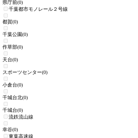
県庁前
(
0
)
千葉都市モノレール２号線
都賀
(
0
)
千葉公園
(
0
)
作草部
(
0
)
天台
(
0
)
スポーツセンター
(
0
)
小倉台
(
0
)
千城台北
(
0
)
千城台
(
0
)
流鉄流山線
幸谷
(
0
)
東葉高速線