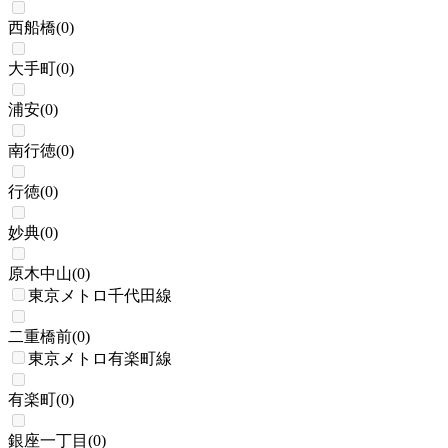
西船橋
(
0
)
大手町
(
0
)
浦安
(
0
)
南行徳
(
0
)
行徳
(
0
)
妙典
(
0
)
原木中山
(
0
)
東京メトロ千代田線
二重橋前
(
0
)
東京メトロ有楽町線
有楽町
(
0
)
銀座一丁目
(
0
)