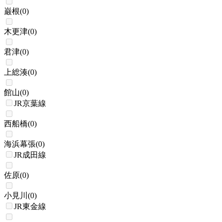
巌根
(
0
)
木更津
(
0
)
君津
(
0
)
上総湊
(
0
)
館山
(
0
)
JR京葉線
西船橋
(
0
)
海浜幕張
(
0
)
JR成田線
佐原
(
0
)
小見川
(
0
)
JR東金線