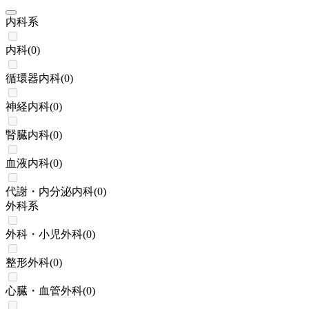
内科系
内科
(
0
)
循環器内科
(
0
)
神経内科
(
0
)
腎臓内科
(
0
)
血液内科
(
0
)
代謝・内分泌内科
(
0
)
外科系
外科・小児外科
(
0
)
整形外科
(
0
)
心臓・血管外科
(
0
)