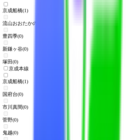
京成船橋
(
1
)
流山おおたかの森
(
0
)
豊四季
(
0
)
新鎌ヶ谷
(
0
)
塚田
(
0
)
京成本線
京成船橋
(
1
)
国府台
(
0
)
市川真間
(
0
)
菅野
(
0
)
鬼越
(
0
)