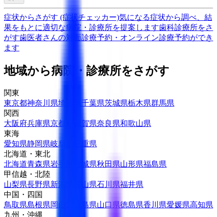
症状からさがす (症状チェッカー)
気になる症状から調べ、結
果をもとに適切な病院・診療所を提案します
歯科診療所をさ
がす
歯医者さんの対面診療予約・オンライン診療予約ができ
ます
地域から病院・診療所をさがす
関東
東京都
神奈川県
埼玉県
千葉県
茨城県
栃木県
群馬県
関西
大阪府
兵庫県
京都府
滋賀県
奈良県
和歌山県
東海
愛知県
静岡県
岐阜県
三重県
北海道・東北
北海道
青森県
岩手県
宮城県
秋田県
山形県
福島県
甲信越・北陸
山梨県
長野県
新潟県
富山県
石川県
福井県
中国・四国
鳥取県
島根県
岡山県
広島県
山口県
徳島県
香川県
愛媛県
高知県
九州・沖縄