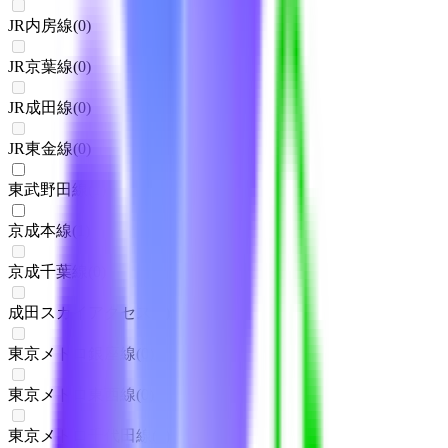
JR内房線
(
0
)
JR京葉線
(
0
)
JR成田線
(
0
)
JR東金線
(
0
)
東武野田線
(
1
)
京成本線
(
1
)
京成千葉線
(
0
)
成田スカイアクセス
(
0
)
東京メトロ銀座線
(
0
)
東京メトロ東西線
(
0
)
東京メトロ千代田線
(
0
)