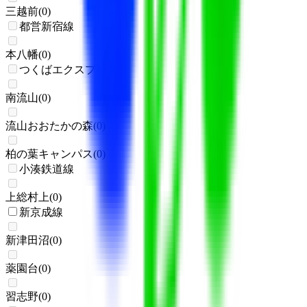
三越前
(
0
)
都営新宿線
本八幡
(
0
)
つくばエクスプレス
南流山
(
0
)
流山おおたかの森
(
0
)
柏の葉キャンパス
(
0
)
小湊鉄道線
上総村上
(
0
)
新京成線
新津田沼
(
0
)
薬園台
(
0
)
習志野
(
0
)