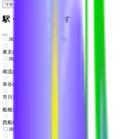
リセット
検索
駅・沿線からさがす
JR東海道本線(東京～熱海)
東京
(
0
)
JR武蔵野線
南流山
(
0
)
幸谷
(
0
)
市川大野
(
0
)
船橋法典
(
0
)
西船橋
(
0
)
JR中央・総武線