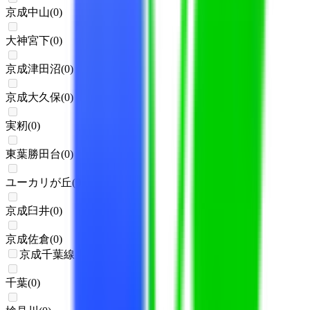
京成中山
(
0
)
大神宮下
(
0
)
京成津田沼
(
0
)
京成大久保
(
0
)
実籾
(
0
)
東葉勝田台
(
0
)
ユーカリが丘
(
0
)
京成臼井
(
0
)
京成佐倉
(
0
)
京成千葉線
千葉
(
0
)