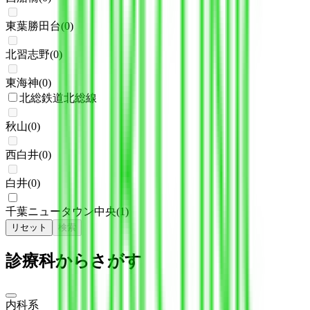
東葉勝田台
(
0
)
北習志野
(
0
)
東海神
(
0
)
北総鉄道北総線
秋山
(
0
)
西白井
(
0
)
白井
(
0
)
千葉ニュータウン中央
(
1
)
リセット
検索
診療科からさがす
内科系