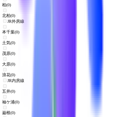
柏
(
0
)
北柏
(
0
)
JR外房線
本千葉
(
0
)
土気
(
0
)
茂原
(
0
)
大原
(
0
)
浪花
(
0
)
JR内房線
五井
(
0
)
袖ケ浦
(
0
)
巌根
(
0
)