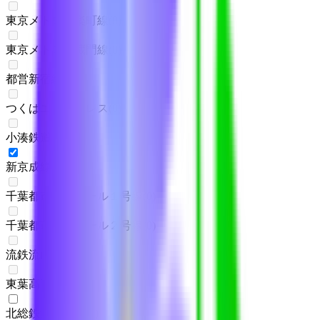
東京メトロ有楽町線
(
0
)
東京メトロ半蔵門線
(
0
)
都営新宿線
(
0
)
つくばエクスプレス
(
0
)
小湊鉄道線
(
0
)
新京成線
(
1
)
千葉都市モノレール１号線
(
0
)
千葉都市モノレール２号線
(
0
)
流鉄流山線
(
0
)
東葉高速線
(
0
)
北総鉄道北総線
(
1
)