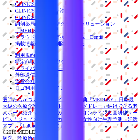
CLINICS予約
CLINICSオンライン診療
CLINICSカルテ
調剤薬局向け統合型クラウドソリューション
「MEDIXS」
クラウド歯科業務
支援システム
「Dentis」
掲載情報の修正・削除はこちら
利用規約
特定商取引法に基づく表記
プライバシーポリシー
外部送信ポリシー
運営会社
ロゴ利用ガイドライン
医師たちがつくる
オンライン医療事典
「MEDLEY」
日本最
大級の
医療介護求人サイト
「ジョブメドレー」
納得できる
老
人ホーム紹介サービス
「みんかい」
オンライン
動画研修サー
ビス
「ジョブメドレー
アカデミー」
女性向け
生理予測・妊活
アプリ
「Lalune(ラルーン)」
©2016 MEDLEY, INC.
病院・診療所
薬局