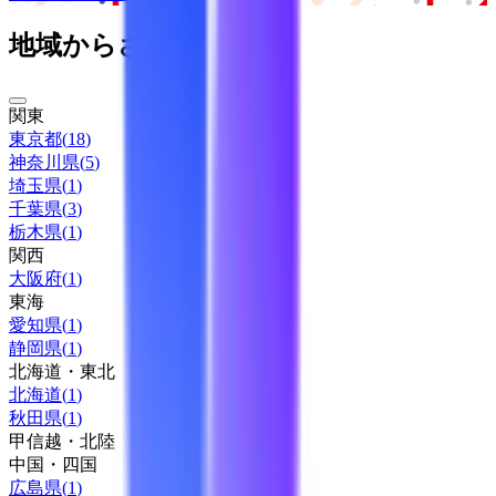
地域からさがす
関東
東京都
(
18
)
神奈川県
(
5
)
埼玉県
(
1
)
千葉県
(
3
)
栃木県
(
1
)
関西
大阪府
(
1
)
東海
愛知県
(
1
)
静岡県
(
1
)
北海道・東北
北海道
(
1
)
秋田県
(
1
)
甲信越・北陸
中国・四国
広島県
(
1
)