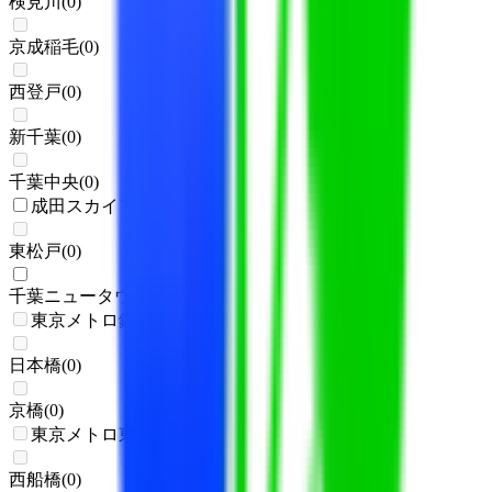
検見川
(
0
)
京成稲毛
(
0
)
西登戸
(
0
)
新千葉
(
0
)
千葉中央
(
0
)
成田スカイアクセス
東松戸
(
0
)
千葉ニュータウン中央
(
1
)
東京メトロ銀座線
日本橋
(
0
)
京橋
(
0
)
東京メトロ東西線
西船橋
(
0
)