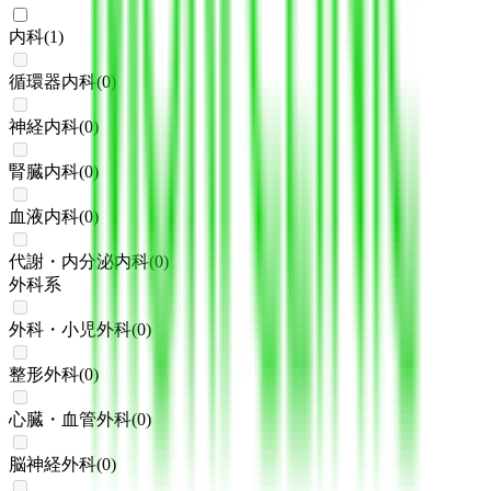
内科
(
1
)
循環器内科
(
0
)
神経内科
(
0
)
腎臓内科
(
0
)
血液内科
(
0
)
代謝・内分泌内科
(
0
)
外科系
外科・小児外科
(
0
)
整形外科
(
0
)
心臓・血管外科
(
0
)
脳神経外科
(
0
)