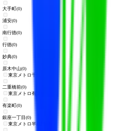
大手町
(
0
)
浦安
(
0
)
南行徳
(
0
)
行徳
(
0
)
妙典
(
0
)
原木中山
(
0
)
東京メトロ千代田線
二重橋前
(
0
)
東京メトロ有楽町線
有楽町
(
0
)
銀座一丁目
(
0
)
東京メトロ半蔵門線