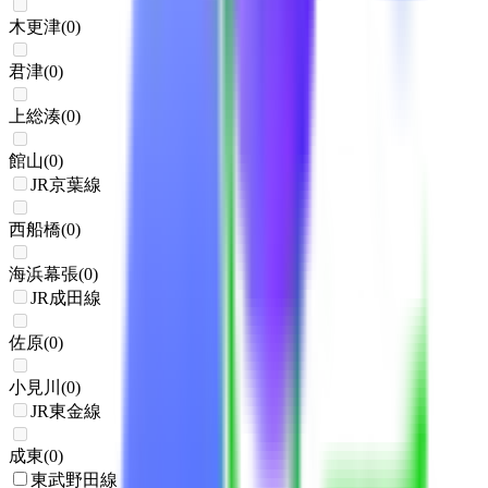
木更津
(
0
)
君津
(
0
)
上総湊
(
0
)
館山
(
0
)
JR京葉線
西船橋
(
0
)
海浜幕張
(
0
)
JR成田線
佐原
(
0
)
小見川
(
0
)
JR東金線
成東
(
0
)
東武野田線