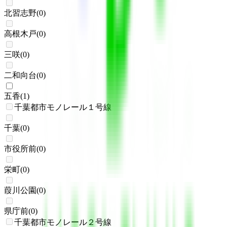
北習志野
(
0
)
高根木戸
(
0
)
三咲
(
0
)
二和向台
(
0
)
五香
(
1
)
千葉都市モノレール１号線
千葉
(
0
)
市役所前
(
0
)
栄町
(
0
)
葭川公園
(
0
)
県庁前
(
0
)
千葉都市モノレール２号線