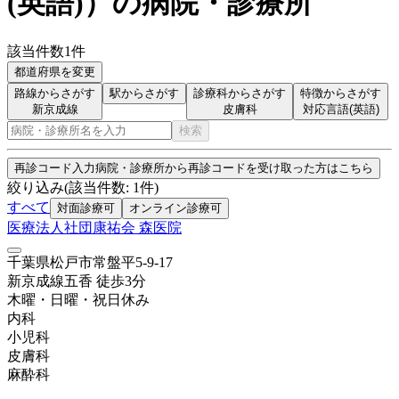
(英語)
）
の病院・診療所
該当件数
1
件
都道府県を変更
路線からさがす
駅からさがす
診療科からさがす
特徴からさがす
新京成線
皮膚科
対応言語(英語)
検索
再診コード入力
病院・診療所から再診コードを受け取った方はこちら
絞り込み
(該当件数:
1
件)
すべて
対面診療可
オンライン診療可
医療法人社団康祐会 森医院
千葉県松戸市常盤平5-9-17
新京成線
五香
徒歩
3
分
木曜・日曜・祝日
休み
内科
小児科
皮膚科
麻酔科