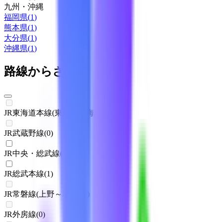
九州・沖縄
福岡県
(
1
)
熊本県
(
1
)
大分県
(
1
)
沖縄県
(
1
)
路線からさがす
JR東海道本線(東京～熱海)
(
0
)
JR武蔵野線
(
0
)
JR中央・総武線
(
1
)
JR総武本線
(
1
)
JR常磐線(上野～取手)
(
0
)
JR外房線
(
0
)