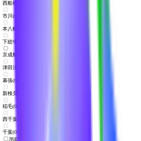
西船橋
(
0
)
市川
(
0
)
本八幡
(
0
)
下総中山
(
0
)
京成船橋
(
1
)
津田沼
(
0
)
幕張
(
0
)
新検見川
(
0
)
稲毛
(
0
)
西千葉
(
0
)
千葉
(
0
)
JR総武本線