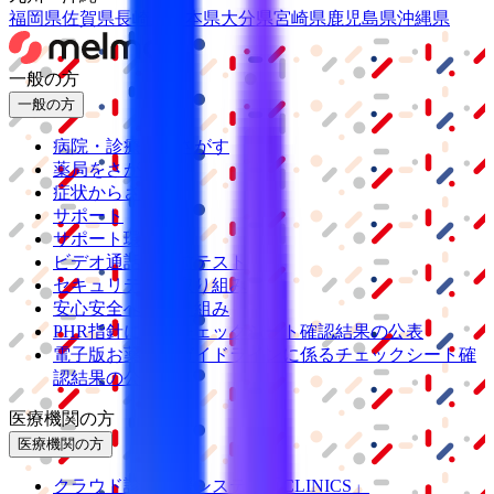
福岡県
佐賀県
長崎県
熊本県
大分県
宮崎県
鹿児島県
沖縄県
一般の方
一般の方
病院・診療所をさがす
薬局をさがす
症状からさがす
サポート
サポート環境
ビデオ通話の事前テスト
セキュリティの取り組み
安心安全への取り組み
PHR指針に係るチェックシート確認結果の公表
電子版お薬手帳ガイドラインに係るチェックシート確
認結果の公表
医療機関の方
医療機関の方
クラウド診療
支援システム
「CLINICS」