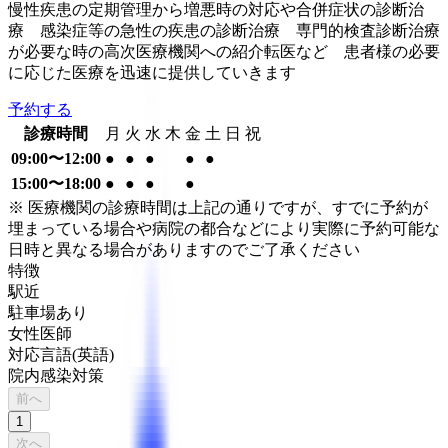
慢性疾患の定期管理から増悪時の対応や合併症状の診断治
療 感染症等の急性の疾患の診断治療 専門的検査診断治療
が必要な時の高次医療機関への紹介転医など 患者様の必要
に応じた医療を迅速に提供していきます
予約する
診療時間
月
火
水
木
金
土
日
祝
09:00〜12:00
●
●
●
●
●
15:00〜18:00
●
●
●
●
※ 医療機関の診療時間は上記の通りですが、すでに予約が
埋まっている場合や病院の都合などにより実際に予約可能な
日時と異なる場合がありますのでご了承ください
特徴
駅近
駐車場あり
女性医師
対応言語(英語)
院内感染対策
前へ
1
次へ