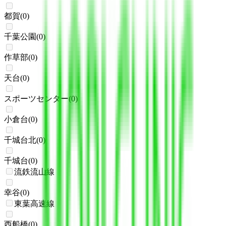
都賀
(
0
)
千葉公園
(
0
)
作草部
(
0
)
天台
(
0
)
スポーツセンター
(
0
)
小倉台
(
0
)
千城台北
(
0
)
千城台
(
0
)
流鉄流山線
幸谷
(
0
)
東葉高速線
西船橋
(
0
)