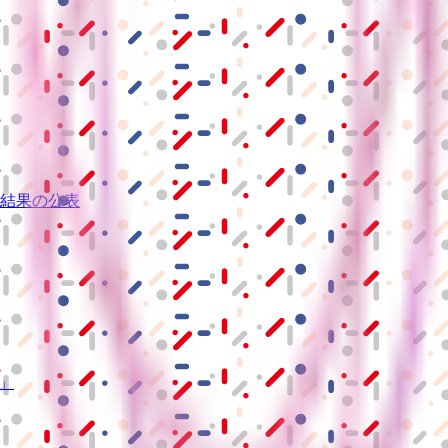
結果の公表
S」