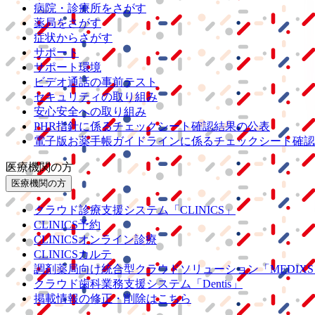
病院・診療所をさがす
薬局をさがす
症状からさがす
サポート
サポート環境
ビデオ通話の事前テスト
セキュリティの取り組み
安心安全への取り組み
PHR指針に係るチェックシート確認結果の公表
電子版お薬手帳ガイドラインに係るチェックシート確認
医療機関の方
医療機関の方
クラウド診療
支援システム
「CLINICS」
CLINICS予約
CLINICSオンライン診療
CLINICSカルテ
調剤薬局向け統合型クラウドソリューション
「MEDIX
クラウド歯科業務
支援システム
「Dentis」
掲載情報の修正・削除はこちら