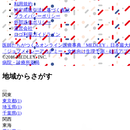
利用規約
特定商取引法に基づく表記
プライバシーポリシー
外部送信ポリシー
運営会社
ロゴ利用ガイドライン
医師たちがつくる
オンライン医療事典
「MEDLEY」
日本最大
「ジョブメドレー
アカデミー」
女性向け
生理予測・妊活アプ
©2016 MEDLEY, INC.
病院・診療所
薬局
地域からさがす
関東
東京都
(
1
)
埼玉県
(
1
)
千葉県
(
1
)
関西
東海