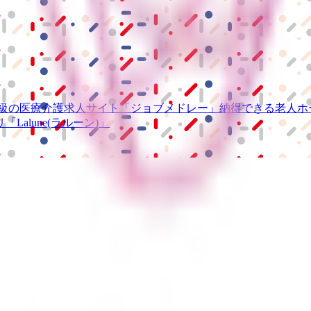
級の
医療介護求人サイト
「ジョブメドレー」
納得できる
老人ホ
リ
「Lalune(ラルーン)」