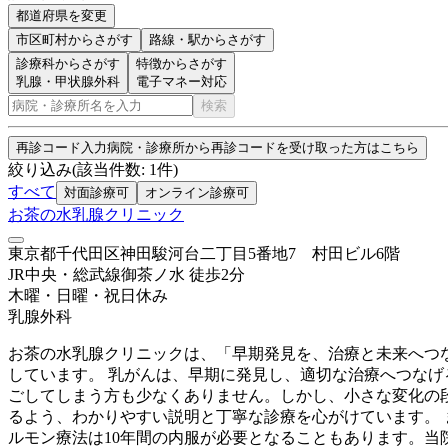
都道府県を変更
市区町村
からさがす
路線・駅
からさがす
診療科からさがす
特徴からさがす
乳腺・甲状腺外科
電子マネー対応
検索
再診コード入力
病院・診療所から再診コードを受け取った方はこちら
絞り込み
(該当件数:
1
件)
すべて
対面診療可
オンライン診療可
お茶の水乳腺クリニック
東京都千代田区神田駿河台二丁目5番地7 村田ビル6階
JR中央・総武線
御茶ノ水
徒歩
2
分
木曜・日曜・祝日
休み
乳腺外科
お茶の水乳腺クリニックは、「早期発見を、治療と未来へつ
しています。 乳がんは、早期に発見し、適切な治療へつな
ごしてしまう方も少なくありません。しかし、小さな変化の
るよう、わかりやすい説明と丁寧な診療を心がけています。
ルモン療法は10年間の内服が必要となることもあります。当