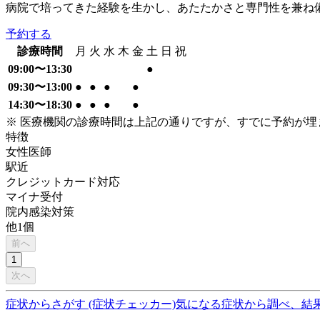
病院で培ってきた経験を生かし、あたたかさと専門性を兼ね
予約する
診療時間
月
火
水
木
金
土
日
祝
09:00〜13:30
●
09:30〜13:00
●
●
●
●
14:30〜18:30
●
●
●
●
※ 医療機関の診療時間は上記の通りですが、すでに予約が
特徴
女性医師
駅近
クレジットカード対応
マイナ受付
院内感染対策
他
1
個
前へ
1
次へ
症状からさがす (症状チェッカー)
気になる症状から調べ、結