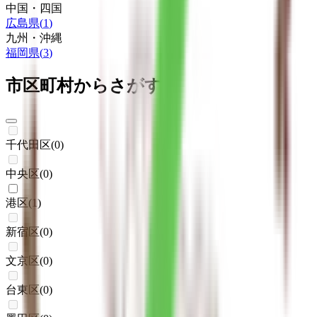
中国・四国
広島県
(
1
)
九州・沖縄
福岡県
(
3
)
市区町村からさがす
千代田区
(
0
)
中央区
(
0
)
港区
(
1
)
新宿区
(
0
)
文京区
(
0
)
台東区
(
0
)