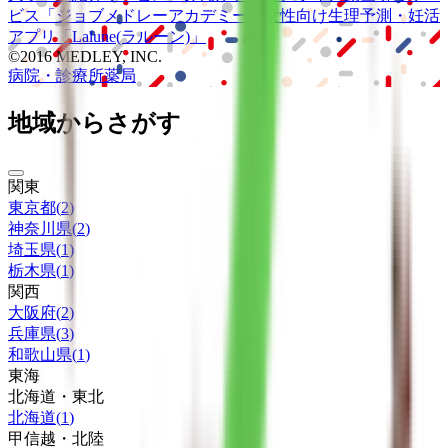
ビス
「ジョブメドレー
アカデミー」
女性向け
生理予測・妊活
アプリ
「Lalune(ラルーン)」
©2016 MEDLEY, INC.
病院・診療所
薬局
地域からさがす
関東
東京都
(
2
)
神奈川県
(
2
)
埼玉県
(
1
)
栃木県
(
1
)
関西
大阪府
(
2
)
兵庫県
(
3
)
和歌山県
(
1
)
東海
北海道・東北
北海道
(
1
)
甲信越・北陸