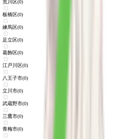
荒川区
(
0
)
板橋区
(
0
)
練馬区
(
0
)
足立区
(
0
)
葛飾区
(
0
)
江戸川区
(
0
)
八王子市
(
0
)
立川市
(
0
)
武蔵野市
(
0
)
三鷹市
(
0
)
青梅市
(
0
)