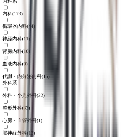
内科系
内科
(
173
)
循環器内科
(
44
)
神経内科
(
11
)
腎臓内科
(
10
)
血液内科
(
0
)
代謝・内分泌内科
(
15
)
外科系
外科・小児外科
(
22
)
整形外科
(
33
)
心臓・血管外科
(
1
)
脳神経外科
(
12
)