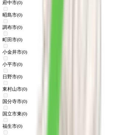
府中市
(
0
)
昭島市
(
0
)
調布市
(
0
)
町田市
(
0
)
小金井市
(
0
)
小平市
(
0
)
日野市
(
0
)
東村山市
(
0
)
国分寺市
(
0
)
国立市東
(
0
)
福生市
(
0
)