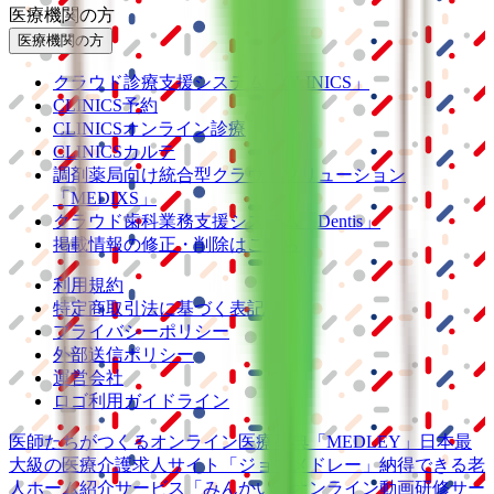
医療機関の方
医療機関の方
クラウド診療
支援システム
「CLINICS」
CLINICS予約
CLINICSオンライン診療
CLINICSカルテ
調剤薬局向け統合型クラウドソリューション
「MEDIXS」
クラウド歯科業務
支援システム
「Dentis」
掲載情報の修正・削除はこちら
利用規約
特定商取引法に基づく表記
プライバシーポリシー
外部送信ポリシー
運営会社
ロゴ利用ガイドライン
医師たちがつくる
オンライン医療事典
「MEDLEY」
日本最
大級の
医療介護求人サイト
「ジョブメドレー」
納得できる
老
人ホーム紹介サービス
「みんかい」
オンライン
動画研修サー