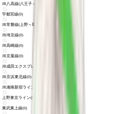
JR八高線(八王子～高麗川)
(
0
)
宇都宮線
(
0
)
JR常磐線(上野～取手)
(
0
)
JR埼京線
(
0
)
JR高崎線
(
0
)
JR京葉線
(
0
)
JR成田エクスプレス
(
0
)
JR京浜東北線
(
0
)
JR湘南新宿ライン
(
0
)
上野東京ライン
(
0
)
東武東上線
(
0
)