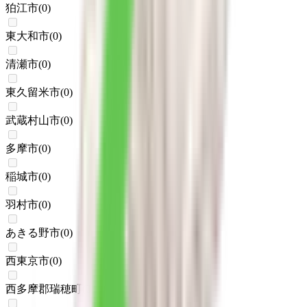
狛江市
(
0
)
東大和市
(
0
)
清瀬市
(
0
)
東久留米市
(
0
)
武蔵村山市
(
0
)
多摩市
(
0
)
稲城市
(
0
)
羽村市
(
0
)
あきる野市
(
0
)
西東京市
(
0
)
西多摩郡瑞穂町
(
0
)