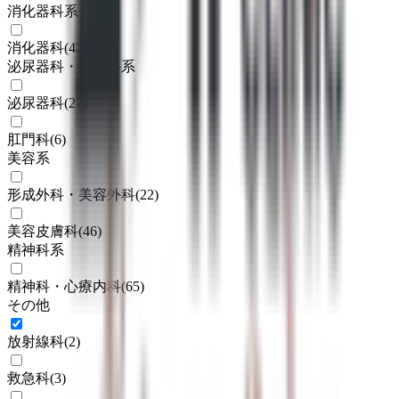
消化器科系
消化器科
(
42
)
泌尿器科・肛門科系
泌尿器科
(
27
)
肛門科
(
6
)
美容系
形成外科・美容外科
(
22
)
美容皮膚科
(
46
)
精神科系
精神科・心療内科
(
65
)
その他
放射線科
(
2
)
救急科
(
3
)