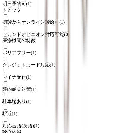
明日予約可
(
1
)
トピック
初診からオンライン診療可
(
1
)
セカンドオピニオン対応可能
(
0
)
医療機関の特徴
バリアフリー
(
1
)
クレジットカード対応
(
1
)
マイナ受付
(
1
)
院内感染対策
(
1
)
駐車場あり
(
1
)
駅近
(
1
)
対応言語(英語)
(
1
)
診療内容