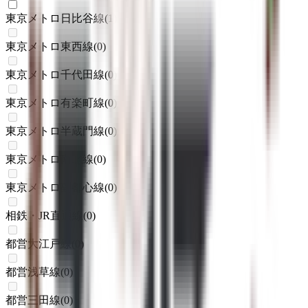
東京メトロ日比谷線
(
1
)
東京メトロ東西線
(
0
)
東京メトロ千代田線
(
0
)
東京メトロ有楽町線
(
0
)
東京メトロ半蔵門線
(
0
)
東京メトロ南北線
(
0
)
東京メトロ副都心線
(
0
)
相鉄・JR直通線
(
0
)
都営大江戸線
(
0
)
都営浅草線
(
0
)
都営三田線
(
0
)