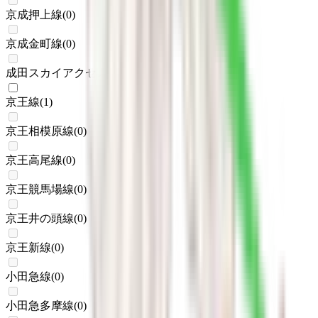
京成押上線
(
0
)
京成金町線
(
0
)
成田スカイアクセス
(
0
)
京王線
(
1
)
京王相模原線
(
0
)
京王高尾線
(
0
)
京王競馬場線
(
0
)
京王井の頭線
(
0
)
京王新線
(
0
)
小田急線
(
0
)
小田急多摩線
(
0
)