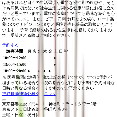
はあるけれど日々の生活習慣が重要な慢性期の疾患や、そも
そも病気ではないが社会生活に関わる健康問題にお役に立ち
たいと思っています。重症の疾病についても迅速な紹介を心
がけています。 また、ピアス穴開け(耳たぶのみ)、ロート製
薬DRXやナビジョンDRなど医院専売化粧品の取扱いもござ
います。 子育て経験のある女性医師も在籍しておりますの
で、受診される際はご相談ください。
予約する
診療時間
月
火
水
木
金
土
日
祝
10:00〜12:00
●
13:00〜15:00
●
18:00〜20:00
●
●
●
●
※ 医療機関の診療時間は上記の通りですが、すでに予約が
埋まっている場合や病院の都合などにより実際に予約可能な
日時と異なる場合がありますのでご了承ください
神谷町脳神経外科クリニック
東京都港区虎ノ門4-1-1 神谷町トラストタワー2階
東京メトロ日比谷線
神谷町
徒歩
0
分
土曜・日曜・祝日
休み