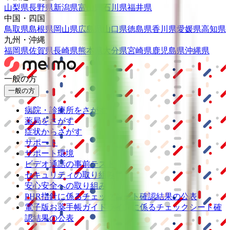
山梨県
長野県
新潟県
富山県
石川県
福井県
中国・四国
鳥取県
島根県
岡山県
広島県
山口県
徳島県
香川県
愛媛県
高知県
九州・沖縄
福岡県
佐賀県
長崎県
熊本県
大分県
宮崎県
鹿児島県
沖縄県
一般の方
一般の方
病院・診療所をさがす
薬局をさがす
症状からさがす
サポート
サポート環境
ビデオ通話の事前テスト
セキュリティの取り組み
安心安全への取り組み
PHR指針に係るチェックシート確認結果の公表
電子版お薬手帳ガイドラインに係るチェックシート確
認結果の公表