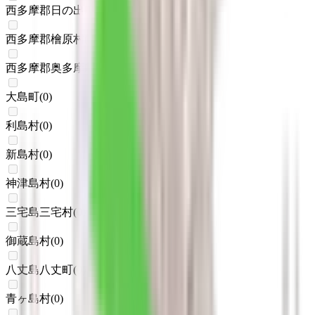
西多摩郡日の出町大久野
(
0
)
西多摩郡檜原村
(
0
)
西多摩郡奥多摩町
(
0
)
大島町
(
0
)
利島村
(
0
)
新島村
(
0
)
神津島村
(
0
)
三宅島三宅村
(
0
)
御蔵島村
(
0
)
八丈島八丈町
(
0
)
青ヶ島村
(
0
)