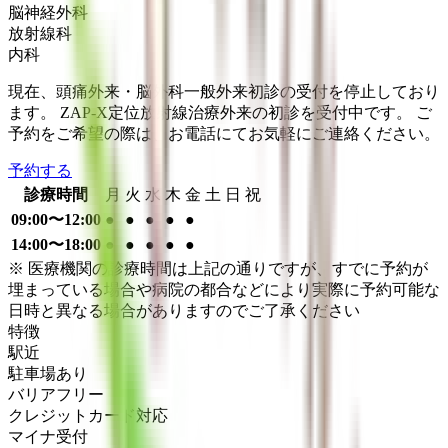
脳神経外科
放射線科
内科
現在、頭痛外来・脳外科一般外来初診の受付を停止しており
ます。 ZAP-X定位放射線治療外来の初診を受付中です。 ご
予約をご希望の際は、お電話にてお気軽にご連絡ください。
予約する
診療時間
月
火
水
木
金
土
日
祝
09:00〜12:00
●
●
●
●
●
14:00〜18:00
●
●
●
●
●
※ 医療機関の診療時間は上記の通りですが、すでに予約が
埋まっている場合や病院の都合などにより実際に予約可能な
日時と異なる場合がありますのでご了承ください
特徴
駅近
駐車場あり
バリアフリー
クレジットカード対応
マイナ受付