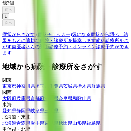
他
2
個
前へ
1
次へ
症状からさがす (症状チェッカー)
気になる症状から調べ、結
果をもとに適切な病院・診療所を提案します
歯科診療所をさ
がす
歯医者さんの対面診療予約・オンライン診療予約ができ
ます
地域から病院・診療所をさがす
関東
東京都
神奈川県
埼玉県
千葉県
茨城県
栃木県
群馬県
関西
大阪府
兵庫県
京都府
滋賀県
奈良県
和歌山県
東海
愛知県
静岡県
岐阜県
三重県
北海道・東北
北海道
青森県
岩手県
宮城県
秋田県
山形県
福島県
甲信越・北陸