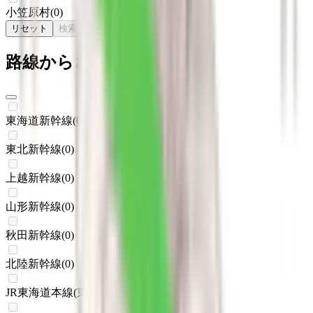
小笠原村
(
0
)
リセット
検索
路線からさがす
東海道新幹線
(
0
)
東北新幹線
(
0
)
上越新幹線
(
0
)
山形新幹線
(
0
)
秋田新幹線
(
0
)
北陸新幹線
(
0
)
JR東海道本線(東京～熱海)
(
0
)