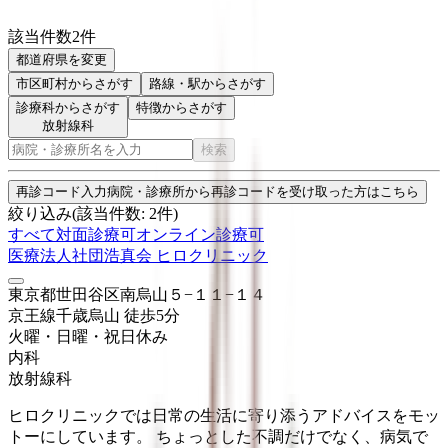
該当件数
2
件
都道府県を変更
市区町村
からさがす
路線・駅
からさがす
診療科からさがす
特徴からさがす
放射線科
検索
再診コード入力
病院・診療所から再診コードを受け取った方はこちら
絞り込み
(該当件数:
2
件)
すべて
対面診療可
オンライン診療可
医療法人社団浩真会 ヒロクリニック
東京都世田谷区南烏山５−１１−１４
京王線
千歳烏山
徒歩
5
分
火曜・日曜・祝日
休み
内科
放射線科
ヒロクリニックでは日常の生活に寄り添うアドバイスをモッ
トーにしています。 ちょっとした不調だけでなく、病気で