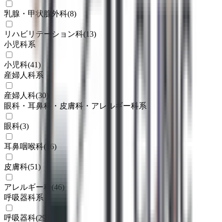
乳腺・甲状腺外科
(
8
)
リハビリテーション科
(
13
)
小児科系
小児科
(
41
)
産婦人科系
産婦人科
(
30
)
眼科・耳鼻科・皮膚科・アレルギー科系
眼科
(
3
)
耳鼻咽喉科
(
16
)
皮膚科
(
51
)
アレルギー科
(
46
)
呼吸器科系
呼吸器科
(
29
)