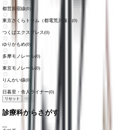
都営新宿線
(
0
)
東京さくらトラム（都電荒川線）
(
0
)
つくばエクスプレス
(
0
)
ゆりかもめ
(
0
)
多摩モノレール
(
0
)
東京モノレール
(
0
)
りんかい線
(
0
)
日暮里・舎人ライナー
(
0
)
リセット
検索
診療科からさがす