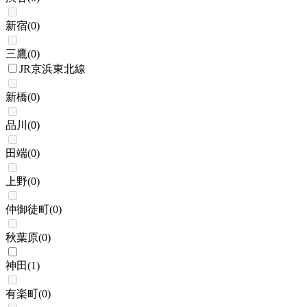
新宿
(
0
)
三鷹
(
0
)
JR京浜東北線
新橋
(
0
)
品川
(
0
)
田端
(
0
)
上野
(
0
)
仲御徒町
(
0
)
秋葉原
(
0
)
神田
(
1
)
有楽町
(
0
)