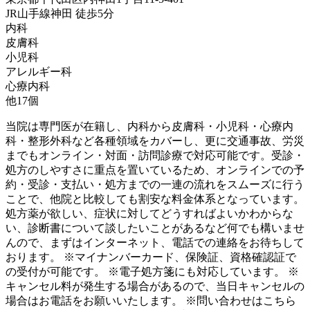
JR山手線
神田
徒歩
5
分
内科
皮膚科
小児科
アレルギー科
心療内科
他
17
個
当院は専門医が在籍し、内科から皮膚科・小児科・心療内
科・整形外科など各種領域をカバーし、更に交通事故、労災
までもオンライン・対面・訪問診療で対応可能です。受診・
処方のしやすさに重点を置いているため、オンラインでの予
約・受診・支払い・処方までの一連の流れをスムーズに行う
ことで、他院と比較しても割安な料金体系となっています。
処方薬が欲しい、症状に対してどうすればよいかわからな
い、診断書について談したいことがあるなど何でも構いませ
んので、まずはインターネット、電話での連絡をお待ちして
おります。 ※マイナンバーカード、保険証、資格確認証で
の受付が可能です。 ※電子処方箋にも対応しています。 ※
キャンセル料が発生する場合があるので、当日キャンセルの
場合はお電話をお願いいたします。 ※問い合わせはこちら