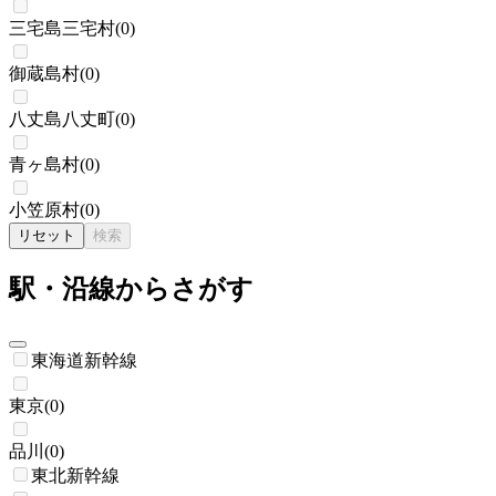
三宅島三宅村
(
0
)
御蔵島村
(
0
)
八丈島八丈町
(
0
)
青ヶ島村
(
0
)
小笠原村
(
0
)
リセット
検索
駅・沿線からさがす
東海道新幹線
東京
(
0
)
品川
(
0
)
東北新幹線