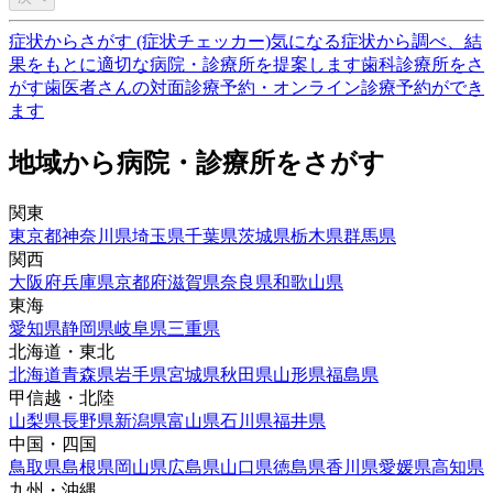
症状からさがす (症状チェッカー)
気になる症状から調べ、結
果をもとに適切な病院・診療所を提案します
歯科診療所をさ
がす
歯医者さんの対面診療予約・オンライン診療予約ができ
ます
地域から病院・診療所をさがす
関東
東京都
神奈川県
埼玉県
千葉県
茨城県
栃木県
群馬県
関西
大阪府
兵庫県
京都府
滋賀県
奈良県
和歌山県
東海
愛知県
静岡県
岐阜県
三重県
北海道・東北
北海道
青森県
岩手県
宮城県
秋田県
山形県
福島県
甲信越・北陸
山梨県
長野県
新潟県
富山県
石川県
福井県
中国・四国
鳥取県
島根県
岡山県
広島県
山口県
徳島県
香川県
愛媛県
高知県
九州・沖縄