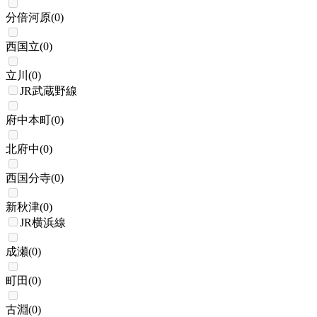
分倍河原
(
0
)
西国立
(
0
)
立川
(
0
)
JR武蔵野線
府中本町
(
0
)
北府中
(
0
)
西国分寺
(
0
)
新秋津
(
0
)
JR横浜線
成瀬
(
0
)
町田
(
0
)
古淵
(
0
)