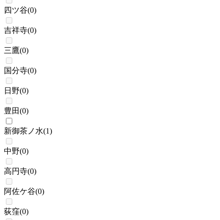
四ツ谷
(
0
)
吉祥寺
(
0
)
三鷹
(
0
)
国分寺
(
0
)
日野
(
0
)
豊田
(
0
)
新御茶ノ水
(
1
)
中野
(
0
)
高円寺
(
0
)
阿佐ケ谷
(
0
)
荻窪
(
0
)