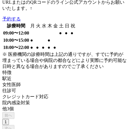
URLまたはのQRコードのライン公式アカウントからお願い
いたします。↑
予約する
診療時間
月
火
水
木
金
土
日
祝
09:00〜12:00
●
●
●
10:00〜15:00
●
●
18:00〜22:00
●
●
●
●
●
※ 医療機関の診療時間は上記の通りですが、すでに予約が
埋まっている場合や病院の都合などにより実際に予約可能な
日時と異なる場合がありますのでご了承ください
特徴
駅近
女性医師
往診可
クレジットカード対応
院内感染対策
他
3
個
前へ
1
次へ