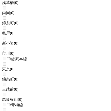
浅草橋
(
0
)
両国
(
0
)
錦糸町
(
0
)
亀戸
(
0
)
新小岩
(
0
)
市川
(
0
)
JR総武本線
東京
(
0
)
錦糸町
(
0
)
三越前
(
0
)
馬喰横山
(
0
)
JR青梅線