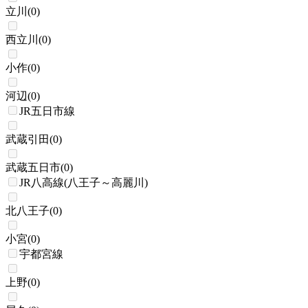
立川
(
0
)
西立川
(
0
)
小作
(
0
)
河辺
(
0
)
JR五日市線
武蔵引田
(
0
)
武蔵五日市
(
0
)
JR八高線(八王子～高麗川)
北八王子
(
0
)
小宮
(
0
)
宇都宮線
上野
(
0
)