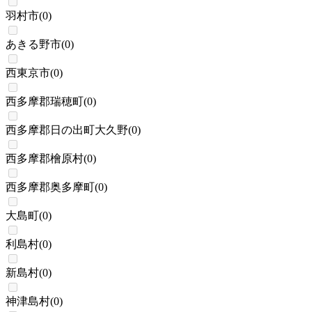
羽村市
(
0
)
あきる野市
(
0
)
西東京市
(
0
)
西多摩郡瑞穂町
(
0
)
西多摩郡日の出町大久野
(
0
)
西多摩郡檜原村
(
0
)
西多摩郡奥多摩町
(
0
)
大島町
(
0
)
利島村
(
0
)
新島村
(
0
)
神津島村
(
0
)