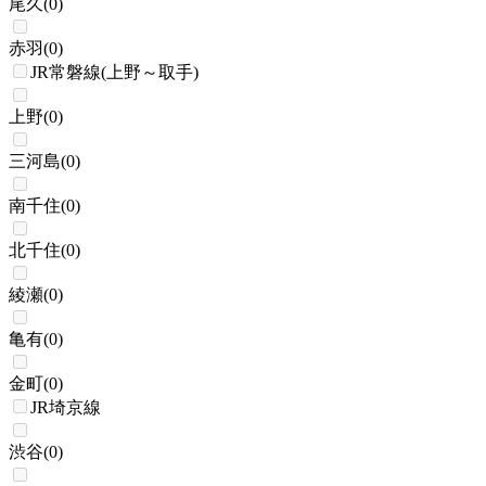
尾久
(
0
)
赤羽
(
0
)
JR常磐線(上野～取手)
上野
(
0
)
三河島
(
0
)
南千住
(
0
)
北千住
(
0
)
綾瀬
(
0
)
亀有
(
0
)
金町
(
0
)
JR埼京線
渋谷
(
0
)