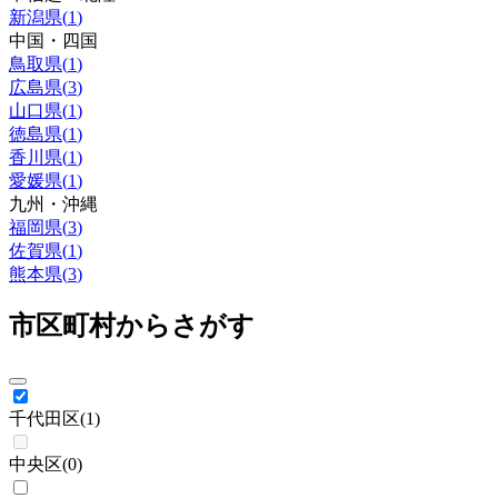
新潟県
(
1
)
中国・四国
鳥取県
(
1
)
広島県
(
3
)
山口県
(
1
)
徳島県
(
1
)
香川県
(
1
)
愛媛県
(
1
)
九州・沖縄
福岡県
(
3
)
佐賀県
(
1
)
熊本県
(
3
)
市区町村からさがす
千代田区
(
1
)
中央区
(
0
)