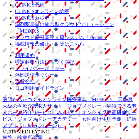
CLINICS予約
CLINICSオンライン診療
CLINICSカルテ
調剤薬局向け統合型クラウドソリューション
「MEDIXS」
クラウド歯科業務
支援システム
「Dentis」
掲載情報の修正・削除はこちら
利用規約
特定商取引法に基づく表記
プライバシーポリシー
外部送信ポリシー
運営会社
ロゴ利用ガイドライン
医師たちがつくる
オンライン医療事典
「MEDLEY」
日本最
大級の
医療介護求人サイト
「ジョブメドレー」
納得できる
老
人ホーム紹介サービス
「みんかい」
オンライン
動画研修サー
ビス
「ジョブメドレー
アカデミー」
女性向け
生理予測・妊活
アプリ
「Lalune(ラルーン)」
©2016 MEDLEY, INC.
病院・診療所
薬局