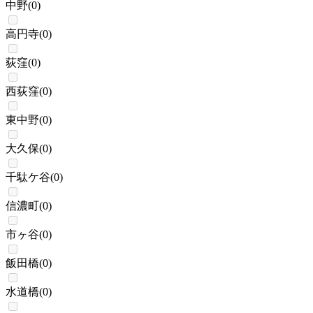
中野
(
0
)
高円寺
(
0
)
荻窪
(
0
)
西荻窪
(
0
)
東中野
(
0
)
大久保
(
0
)
千駄ケ谷
(
0
)
信濃町
(
0
)
市ヶ谷
(
0
)
飯田橋
(
0
)
水道橋
(
0
)