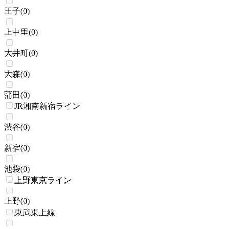
王子
(
0
)
上中里
(
0
)
大井町
(
0
)
大森
(
0
)
蒲田
(
0
)
JR湘南新宿ライン
渋谷
(
0
)
新宿
(
0
)
池袋
(
0
)
上野東京ライン
上野
(
0
)
東武東上線