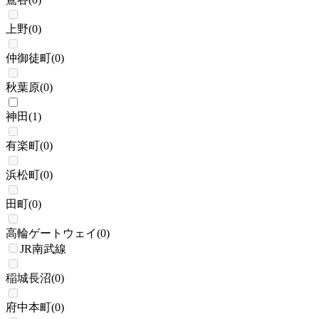
上野
(
0
)
仲御徒町
(
0
)
秋葉原
(
0
)
神田
(
1
)
有楽町
(
0
)
浜松町
(
0
)
田町
(
0
)
高輪ゲートウェイ
(
0
)
JR南武線
稲城長沼
(
0
)
府中本町
(
0
)