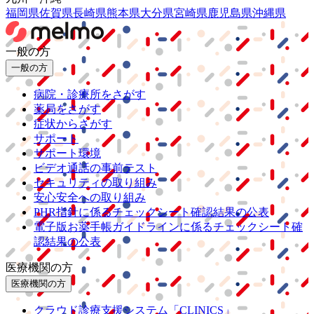
福岡県
佐賀県
長崎県
熊本県
大分県
宮崎県
鹿児島県
沖縄県
一般の方
一般の方
病院・診療所をさがす
薬局をさがす
症状からさがす
サポート
サポート環境
ビデオ通話の事前テスト
セキュリティの取り組み
安心安全への取り組み
PHR指針に係るチェックシート確認結果の公表
電子版お薬手帳ガイドラインに係るチェックシート確
認結果の公表
医療機関の方
医療機関の方
クラウド診療
支援システム
「CLINICS」