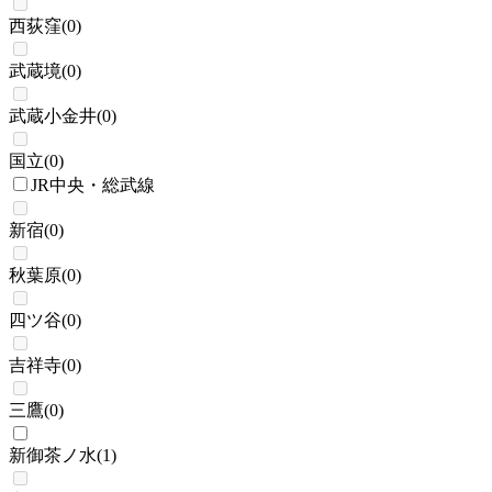
西荻窪
(
0
)
武蔵境
(
0
)
武蔵小金井
(
0
)
国立
(
0
)
JR中央・総武線
新宿
(
0
)
秋葉原
(
0
)
四ツ谷
(
0
)
吉祥寺
(
0
)
三鷹
(
0
)
新御茶ノ水
(
1
)