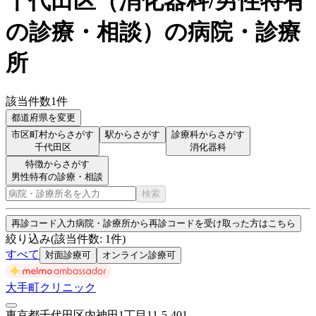
千代田区
（
消化器科/男性特有
の診療・相談
）
の病院・診療
所
該当件数
1
件
都道府県を変更
市区町村からさがす
駅からさがす
診療科からさがす
千代田区
消化器科
特徴からさがす
男性特有の診療・相談
検索
再診コード入力
病院・診療所から再診コードを受け取った方はこちら
絞り込み
(該当件数:
1
件)
すべて
対面診療可
オンライン診療可
大手町クリニック
東京都千代田区内神田1丁目11-5-401