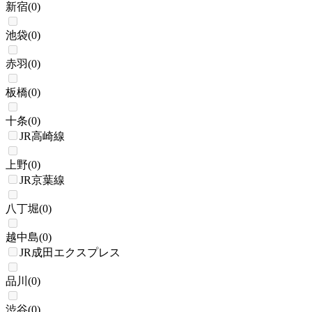
新宿
(
0
)
池袋
(
0
)
赤羽
(
0
)
板橋
(
0
)
十条
(
0
)
JR高崎線
上野
(
0
)
JR京葉線
八丁堀
(
0
)
越中島
(
0
)
JR成田エクスプレス
品川
(
0
)
渋谷
(
0
)