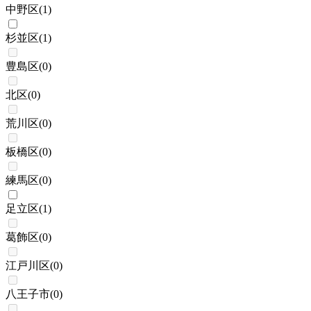
中野区
(
1
)
杉並区
(
1
)
豊島区
(
0
)
北区
(
0
)
荒川区
(
0
)
板橋区
(
0
)
練馬区
(
0
)
足立区
(
1
)
葛飾区
(
0
)
江戸川区
(
0
)
八王子市
(
0
)