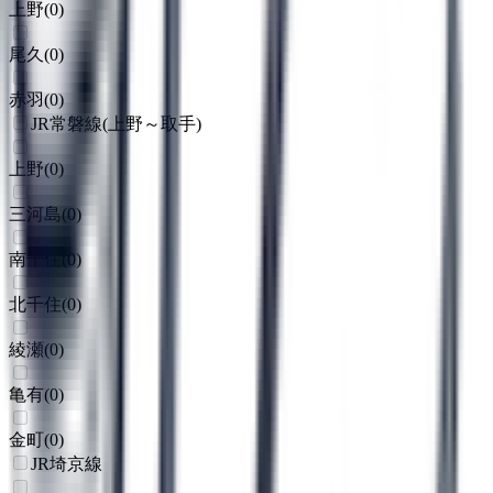
上野
(
0
)
尾久
(
0
)
赤羽
(
0
)
JR常磐線(上野～取手)
上野
(
0
)
三河島
(
0
)
南千住
(
0
)
北千住
(
0
)
綾瀬
(
0
)
亀有
(
0
)
金町
(
0
)
JR埼京線