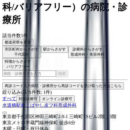
科/バリアフリー
）
の病院・診
療所
該当件数
1
件
都道府県を変更
市区町村からさがす
駅からさがす
診療科からさがす
千代田区
形成外科・美容外科
特徴からさがす
バリアフリー
検索
再診コード入力
病院・診療所から再診コードを受け取った方はこちら
絞り込み
(該当件数:
1
件)
すべて
対面診療可
オンライン診療可
水道橋駅前こばやし皮フ科形成外科
東京都千代田区神田三崎町2-9-1 三崎町TSビル2階、3階
東京メトロ半蔵門線
神保町
徒歩
6
分
木曜・日曜・祝日
休み