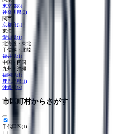
東京都
(
8
)
神奈川県
(
3
)
関西
京都府
(
2
)
東海
愛知県
(
1
)
北海道・東北
甲信越・北陸
福井県
(
1
)
中国・四国
九州・沖縄
福岡県
(
1
)
鹿児島県
(
1
)
沖縄県
(
3
)
市区町村からさがす
千代田区
(
1
)