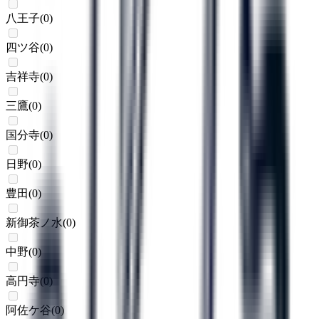
八王子
(
0
)
四ツ谷
(
0
)
吉祥寺
(
0
)
三鷹
(
0
)
国分寺
(
0
)
日野
(
0
)
豊田
(
0
)
新御茶ノ水
(
0
)
中野
(
0
)
高円寺
(
0
)
阿佐ケ谷
(
0
)