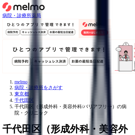
病院・診療所
薬局
melmo
病院・診療所をさがす
東京都
千代田区
千代田区（形成外科・美容外科/バリアフリー）の病
院・クリニック
千代田区
（
形成外科・美容外