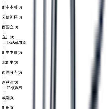
府中本町
(
0
)
分倍河原
(
0
)
西国立
(
0
)
立川
(
0
)
JR武蔵野線
府中本町
(
0
)
北府中
(
0
)
西国分寺
(
0
)
新秋津
(
0
)
JR横浜線
成瀬
(
0
)
町田
(
0
)