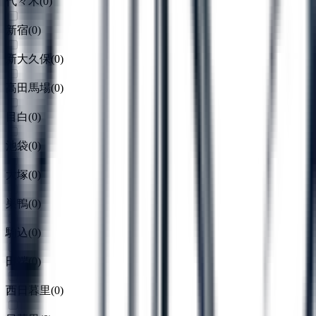
代々木
(
0
)
新宿
(
0
)
新大久保
(
0
)
高田馬場
(
0
)
目白
(
0
)
池袋
(
0
)
大塚
(
0
)
巣鴨
(
0
)
駒込
(
0
)
田端
(
0
)
西日暮里
(
0
)