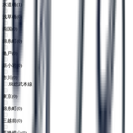
水道橋
(
1
)
浅草橋
(
0
)
両国
(
0
)
錦糸町
(
0
)
亀戸
(
0
)
新小岩
(
0
)
市川
(
0
)
JR総武本線
東京
(
0
)
錦糸町
(
0
)
三越前
(
0
)
馬喰横山
(
0
)