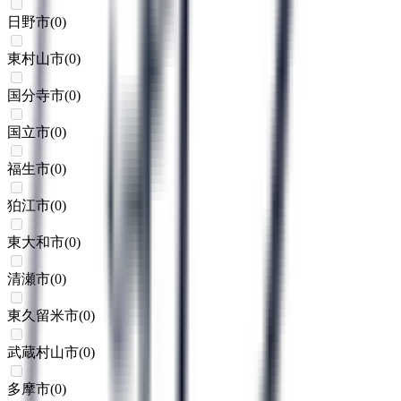
日野市
(
0
)
東村山市
(
0
)
国分寺市
(
0
)
国立市
(
0
)
福生市
(
0
)
狛江市
(
0
)
東大和市
(
0
)
清瀬市
(
0
)
東久留米市
(
0
)
武蔵村山市
(
0
)
多摩市
(
0
)