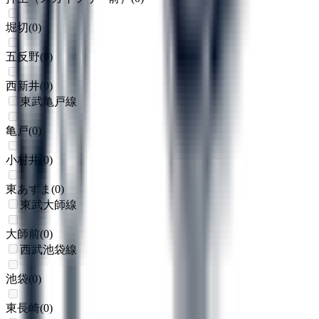
堀切
(
0
)
五反野
(
0
)
西新井
(
0
)
東武亀戸線
亀戸
(
0
)
小村井
(
0
)
東あずま
(
0
)
東武大師線
大師前
(
0
)
西武池袋線
池袋
(
0
)
東長崎
(
0
)