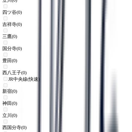
立川
(
0
)
四ツ谷
(
0
)
吉祥寺
(
0
)
三鷹
(
0
)
国分寺
(
0
)
豊田
(
0
)
西八王子
(
0
)
JR中央線(快速)
新宿
(
0
)
神田
(
0
)
立川
(
0
)
西国分寺
(
0
)