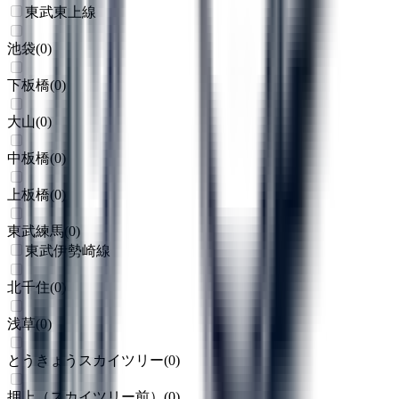
東武東上線
池袋
(
0
)
下板橋
(
0
)
大山
(
0
)
中板橋
(
0
)
上板橋
(
0
)
東武練馬
(
0
)
東武伊勢崎線
北千住
(
0
)
浅草
(
0
)
とうきょうスカイツリー
(
0
)
押上（スカイツリー前）
(
0
)