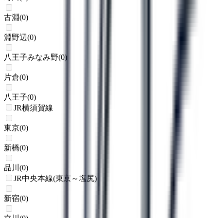
古淵
(
0
)
淵野辺
(
0
)
八王子みなみ野
(
0
)
片倉
(
0
)
八王子
(
0
)
JR横須賀線
東京
(
0
)
新橋
(
0
)
品川
(
0
)
JR中央本線(東京～塩尻)
新宿
(
0
)