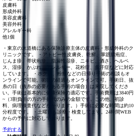
皮膚科
形成外科
美容皮膚科
美容外科
アレルギー科
他
1
個
・東京の水道橋にある保険診療主体の皮膚科・形成外科のク
リニックです。 ・アトピー性皮膚炎、乾癬、掌蹠膿疱症、
じんま疹、帯状疱疹、脂漏性湿疹、ニキビ、酒さ、ヘルペ
ス、湿疹、かぶれ、アレルギー、花粉症、多汗症などに対応
しています。 ・ホクロ、粉瘤などの日帰り手術の相談もオ
ンラインで可能。術後の経過もオンラインで可。手術日、抜
糸の日（抜糸の必要がある手術の場合）は来院してくださ
い。手術は基本的に健康保険の適応です。手術費用は3840円
~（3割負担の方の手術代のみの金額です。この他、初診
料、病理検査代などかかります。）手術に必要な時間は約10
分程度です。 ・土曜日も診察・検査してます。24時間WEB
からの予約に対応しております。
予約する