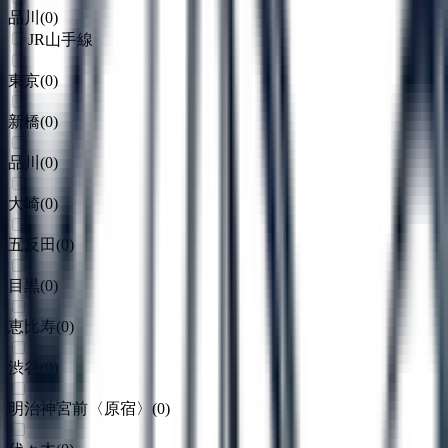
品川
(
0
)
JR山手線
東京
(
0
)
新橋
(
0
)
品川
(
0
)
大崎
(
0
)
五反田
(
0
)
目黒
(
0
)
恵比寿
(
0
)
渋谷
(
0
)
明治神宮前〈原宿〉
(
0
)