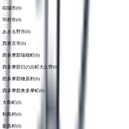
稲城市
(
0
)
羽村市
(
0
)
あきる野市
(
0
)
西東京市
(
0
)
西多摩郡瑞穂町
(
0
)
西多摩郡日の出町大久野
(
0
)
西多摩郡檜原村
(
0
)
西多摩郡奥多摩町
(
0
)
大島町
(
0
)
利島村
(
0
)
新島村
(
0
)