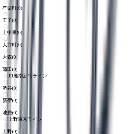
有楽町
(
0
)
王子
(
0
)
上中里
(
0
)
大井町
(
0
)
大森
(
0
)
蒲田
(
0
)
JR湘南新宿ライン
渋谷
(
0
)
新宿
(
0
)
池袋
(
0
)
上野東京ライン
上野
(
0
)