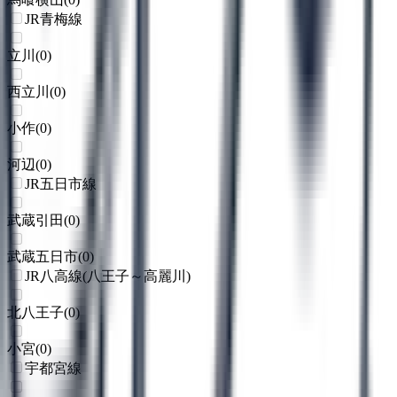
JR青梅線
立川
(
0
)
西立川
(
0
)
小作
(
0
)
河辺
(
0
)
JR五日市線
武蔵引田
(
0
)
武蔵五日市
(
0
)
JR八高線(八王子～高麗川)
北八王子
(
0
)
小宮
(
0
)
宇都宮線