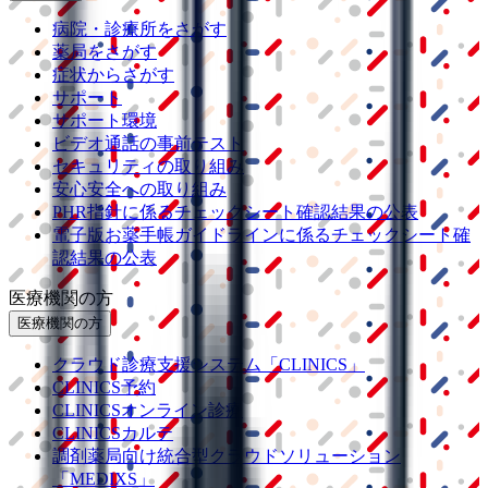
病院・診療所をさがす
薬局をさがす
症状からさがす
サポート
サポート環境
ビデオ通話の事前テスト
セキュリティの取り組み
安心安全への取り組み
PHR指針に係るチェックシート確認結果の公表
電子版お薬手帳ガイドラインに係るチェックシート確
認結果の公表
医療機関の方
医療機関の方
クラウド診療
支援システム
「CLINICS」
CLINICS予約
CLINICSオンライン診療
CLINICSカルテ
調剤薬局向け統合型クラウドソリューション
「MEDIXS」