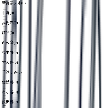
新御茶ノ水
(
0
)
中野
(
0
)
高円寺
(
0
)
荻窪
(
0
)
西荻窪
(
0
)
東中野
(
0
)
大久保
(
0
)
千駄ケ谷
(
0
)
信濃町
(
0
)
市ヶ谷
(
0
)
飯田橋
(
0
)