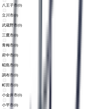
八王子市
(
0
)
立川市
(
0
)
武蔵野市
(
0
)
三鷹市
(
0
)
青梅市
(
0
)
府中市
(
0
)
昭島市
(
0
)
調布市
(
0
)
町田市
(
0
)
小金井市
(
0
)
小平市
(
0
)