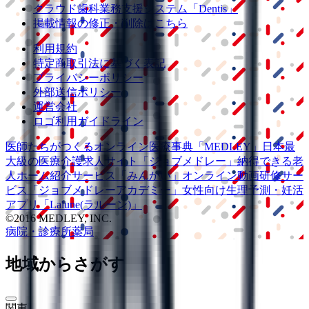
クラウド歯科業務
支援システム
「Dentis」
掲載情報の修正・削除はこちら
利用規約
特定商取引法に基づく表記
プライバシーポリシー
外部送信ポリシー
運営会社
ロゴ利用ガイドライン
医師たちがつくる
オンライン医療事典
「MEDLEY」
日本最
大級の
医療介護求人サイト
「ジョブメドレー」
納得できる
老
人ホーム紹介サービス
「みんかい」
オンライン
動画研修サー
ビス
「ジョブメドレー
アカデミー」
女性向け
生理予測・妊活
アプリ
「Lalune(ラルーン)」
©2016 MEDLEY, INC.
病院・診療所
薬局
地域からさがす
関東