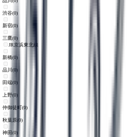
品川
(
0
)
渋谷
(
0
)
新宿
(
0
)
三鷹
(
0
)
JR京浜東北線
新橋
(
0
)
品川
(
0
)
田端
(
0
)
上野
(
0
)
仲御徒町
(
0
)
秋葉原
(
0
)
神田
(
0
)