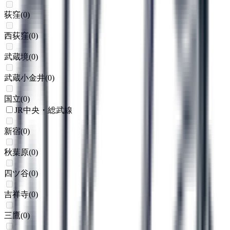
荻窪
(
0
)
西荻窪
(
0
)
武蔵境
(
0
)
武蔵小金井
(
0
)
国立
(
0
)
JR中央・総武線
新宿
(
0
)
秋葉原
(
0
)
四ツ谷
(
0
)
吉祥寺
(
0
)
三鷹
(
0
)