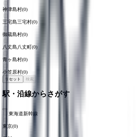
神津島村
(
0
)
三宅島三宅村
(
0
)
御蔵島村
(
0
)
八丈島八丈町
(
0
)
青ヶ島村
(
0
)
小笠原村
(
0
)
リセット
検索
駅・沿線からさがす
東海道新幹線
東京
(
0
)