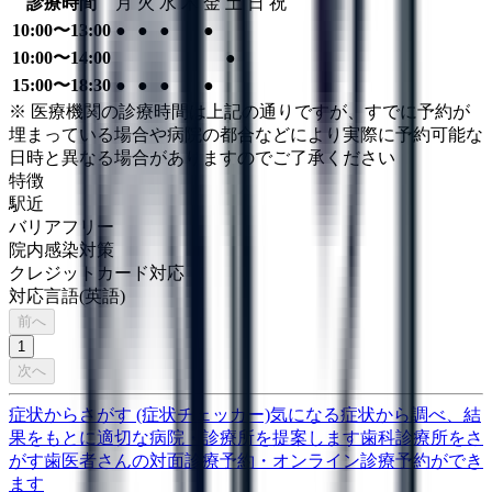
診療時間
月
火
水
木
金
土
日
祝
10:00〜13:00
●
●
●
●
10:00〜14:00
●
15:00〜18:30
●
●
●
●
※ 医療機関の診療時間は上記の通りですが、すでに予約が
埋まっている場合や病院の都合などにより実際に予約可能な
日時と異なる場合がありますのでご了承ください
特徴
駅近
バリアフリー
院内感染対策
クレジットカード対応
対応言語(英語)
前へ
1
次へ
症状からさがす (症状チェッカー)
気になる症状から調べ、結
果をもとに適切な病院・診療所を提案します
歯科診療所をさ
がす
歯医者さんの対面診療予約・オンライン診療予約ができ
ます