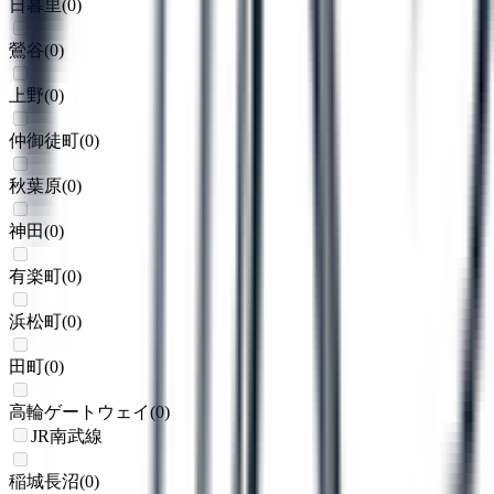
日暮里
(
0
)
鶯谷
(
0
)
上野
(
0
)
仲御徒町
(
0
)
秋葉原
(
0
)
神田
(
0
)
有楽町
(
0
)
浜松町
(
0
)
田町
(
0
)
高輪ゲートウェイ
(
0
)
JR南武線
稲城長沼
(
0
)