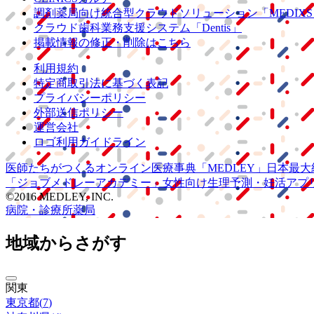
調剤薬局向け統合型クラウドソリューション
「MEDIX
クラウド歯科業務
支援システム
「Dentis」
掲載情報の修正・削除はこちら
利用規約
特定商取引法に基づく表記
プライバシーポリシー
外部送信ポリシー
運営会社
ロゴ利用ガイドライン
医師たちがつくる
オンライン医療事典
「MEDLEY」
日本最大
「ジョブメドレー
アカデミー」
女性向け
生理予測・妊活アプ
©2016 MEDLEY, INC.
病院・診療所
薬局
地域からさがす
関東
東京都
(
7
)