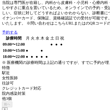
当院は専門医が在籍し、内科から皮膚科・小児科・心療内科
しやすさに重点を置いているため、オンラインでの予約・受
しい、症状に対してどうすればよいかわからない、診断書に
イナンバーカード、保険証、資格確認証での受付が可能です。
いたします。 ※問い合わせはこちらURLまたはのQRコード
予約する
診療時間
月
火
水
木
金
土
日
祝
09:00〜12:00
●
●
●
10:00〜15:00
●
●
18:00〜22:00
●
●
●
●
●
※ 医療機関の診療時間は上記の通りですが、すでに予約が
特徴
駅近
女性医師
往診可
クレジットカード対応
院内感染対策
他
3
個
前へ
1