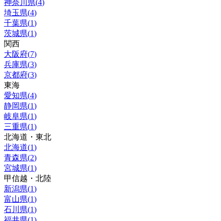
神奈川県
(
4
)
埼玉県
(
4
)
千葉県
(
1
)
茨城県
(
1
)
関西
大阪府
(
7
)
兵庫県
(
3
)
京都府
(
3
)
東海
愛知県
(
4
)
静岡県
(
1
)
岐阜県
(
1
)
三重県
(
1
)
北海道・東北
北海道
(
1
)
青森県
(
2
)
宮城県
(
1
)
甲信越・北陸
新潟県
(
1
)
富山県
(
1
)
石川県
(
1
)
福井県
(
1
)