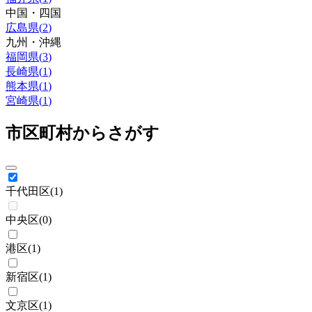
中国・四国
広島県
(
2
)
九州・沖縄
福岡県
(
3
)
長崎県
(
1
)
熊本県
(
1
)
宮崎県
(
1
)
市区町村からさがす
千代田区
(
1
)
中央区
(
0
)
港区
(
1
)
新宿区
(
1
)
文京区
(
1
)