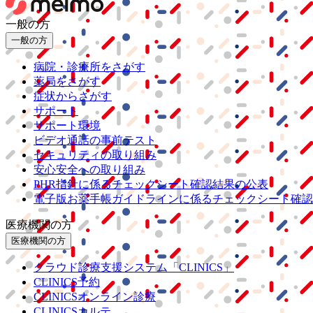
一般の方
一般の方
病院・診療所をさがす
薬局をさがす
症状からさがす
サポート
サポート環境
ビデオ通話の事前テスト
セキュリティの取り組み
安心安全への取り組み
PHR指針に係るチェックシート確認結果の公表
電子版お薬手帳ガイドラインに係るチェックシート確認
医療機関の方
医療機関の方
クラウド診療
支援システム
「CLINICS」
CLINICS予約
CLINICSオンライン診療
CLINICSカルテ