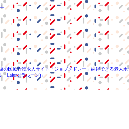
S」
級の
医療介護求人サイト
「ジョブメドレー」
納得できる
老人ホ
リ
「Lalune(ラルーン)」