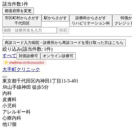
該当件数
1
件
都道府県を変更
市区町村からさがす
駅からさがす
診療科からさがす
特徴か
千代田区
リハビリテーション科
クレジッ
検索
再診コード入力
病院・診療所から再診コードを受け取った方はこちら
絞り込み
(該当件数:
1
件)
すべて
対面診療可
オンライン診療可
大手町クリニック
東京都千代田区内神田1丁目11-5-401
JR山手線
神田
徒歩
5
分
内科
皮膚科
小児科
アレルギー科
心療内科
他
17
個