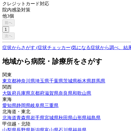
クレジットカード対応
院内感染対策
他
3
個
前へ
1
次へ
症状からさがす (症状チェッカー)
気になる症状から調べ、結
地域から病院・診療所をさがす
関東
東京都
神奈川県
埼玉県
千葉県
茨城県
栃木県
群馬県
関西
大阪府
兵庫県
京都府
滋賀県
奈良県
和歌山県
東海
愛知県
静岡県
岐阜県
三重県
北海道・東北
北海道
青森県
岩手県
宮城県
秋田県
山形県
福島県
甲信越・北陸
山梨県
長野県
新潟県
富山県
石川県
福井県