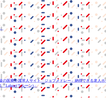
S」
級の
医療介護求人サイト
「ジョブメドレー」
納得できる
老人ホ
リ
「Lalune(ラルーン)」