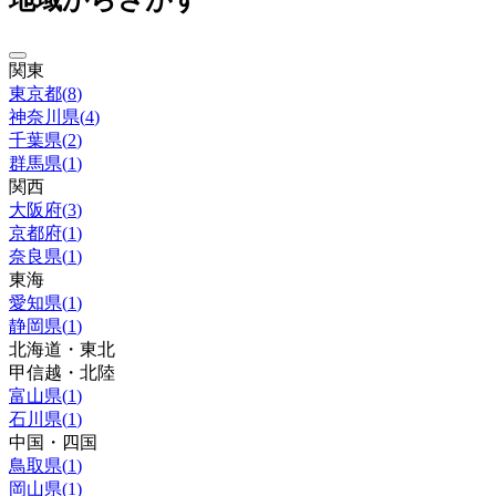
関東
東京都
(
8
)
神奈川県
(
4
)
千葉県
(
2
)
群馬県
(
1
)
関西
大阪府
(
3
)
京都府
(
1
)
奈良県
(
1
)
東海
愛知県
(
1
)
静岡県
(
1
)
北海道・東北
甲信越・北陸
富山県
(
1
)
石川県
(
1
)
中国・四国
鳥取県
(
1
)
岡山県
(
1
)