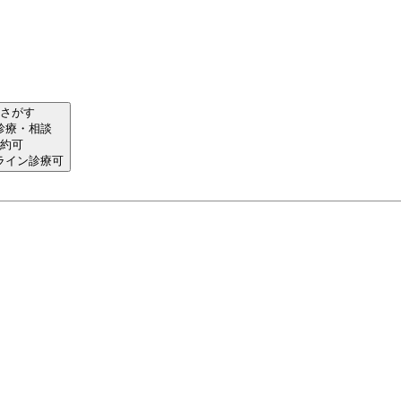
さがす
診療・相談
約可
ライン診療可