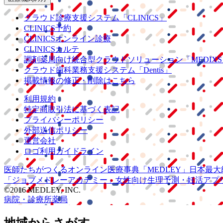
クラウド診療
支援システム
「CLINICS」
CLINICS予約
CLINICSオンライン診療
CLINICSカルテ
調剤薬局向け統合型クラウドソリューション
「MEDIX
クラウド歯科業務
支援システム
「Dentis」
掲載情報の修正・削除はこちら
利用規約
特定商取引法に基づく表記
プライバシーポリシー
外部送信ポリシー
運営会社
ロゴ利用ガイドライン
医師たちがつくる
オンライン医療事典
「MEDLEY」
日本最大
「ジョブメドレー
アカデミー」
女性向け
生理予測・妊活アプ
©2016 MEDLEY, INC.
病院・診療所
薬局
地域からさがす