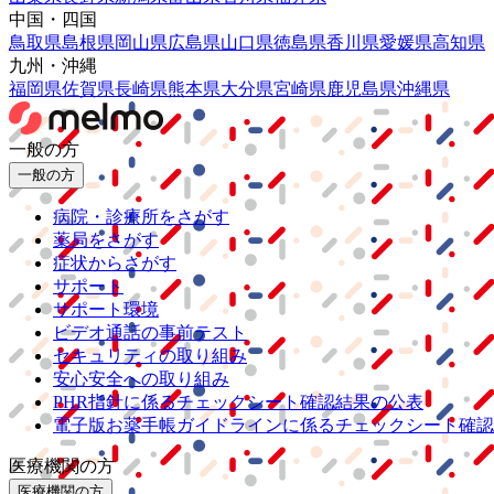
中国・四国
鳥取県
島根県
岡山県
広島県
山口県
徳島県
香川県
愛媛県
高知県
九州・沖縄
福岡県
佐賀県
長崎県
熊本県
大分県
宮崎県
鹿児島県
沖縄県
一般の方
一般の方
病院・診療所をさがす
薬局をさがす
症状からさがす
サポート
サポート環境
ビデオ通話の事前テスト
セキュリティの取り組み
安心安全への取り組み
PHR指針に係るチェックシート確認結果の公表
電子版お薬手帳ガイドラインに係るチェックシート確認
医療機関の方
医療機関の方