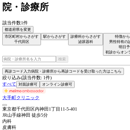
院・診療所
該当件数
1
件
都道府県を変更
市区町村からさがす
駅からさがす
診療科からさがす
特徴から
千代田区
泌尿器科
男性特有の
明日予
初診からオン
検索
再診コード入力
病院・診療所から再診コードを受け取った方はこちら
絞り込み
(該当件数:
1
件)
すべて
対面診療可
オンライン診療可
大手町クリニック
東京都千代田区内神田1丁目11-5-401
JR山手線
神田
徒歩
5
分
内科
皮膚科