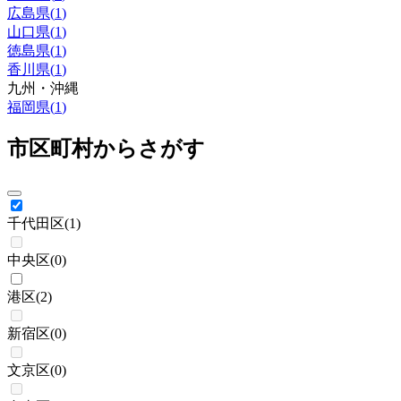
広島県
(
1
)
山口県
(
1
)
徳島県
(
1
)
香川県
(
1
)
九州・沖縄
福岡県
(
1
)
市区町村からさがす
千代田区
(
1
)
中央区
(
0
)
港区
(
2
)
新宿区
(
0
)
文京区
(
0
)