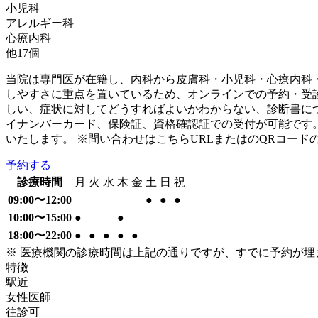
小児科
アレルギー科
心療内科
他
17
個
当院は専門医が在籍し、内科から皮膚科・小児科・心療内科
しやすさに重点を置いているため、オンラインでの予約・受
しい、症状に対してどうすればよいかわからない、診断書に
イナンバーカード、保険証、資格確認証での受付が可能です。
いたします。 ※問い合わせはこちらURLまたはのQRコード
予約する
診療時間
月
火
水
木
金
土
日
祝
09:00〜12:00
●
●
●
10:00〜15:00
●
●
18:00〜22:00
●
●
●
●
●
※ 医療機関の診療時間は上記の通りですが、すでに予約が
特徴
駅近
女性医師
往診可