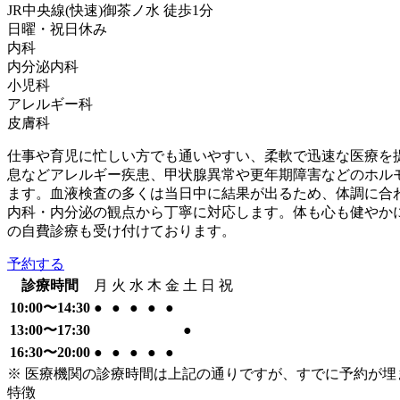
JR中央線(快速)
御茶ノ水
徒歩
1
分
日曜・祝日
休み
内科
内分泌内科
小児科
アレルギー科
皮膚科
仕事や育児に忙しい方でも通いやすい、柔軟で迅速な医療を
息などアレルギー疾患、甲状腺異常や更年期障害などのホル
ます。血液検査の多くは当日中に結果が出るため、体調に合
内科・内分泌の観点から丁寧に対応します。体も心も健やか
の自費診療も受け付けております。
予約する
診療時間
月
火
水
木
金
土
日
祝
10:00〜14:30
●
●
●
●
●
13:00〜17:30
●
16:30〜20:00
●
●
●
●
●
※ 医療機関の診療時間は上記の通りですが、すでに予約が
特徴