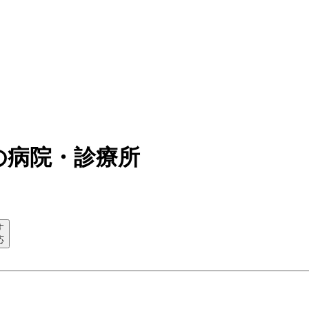
の病院・診療所
す
応