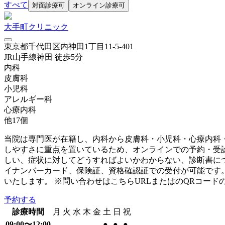
すべて
対面診療可
オンライン診療可
大手町クリニック
東京都千代田区内神田1丁目11-5-401
JR山手線
神田
徒歩
5
分
内科
皮膚科
小児科
アレルギー科
心療内科
他
17
個
当院は専門医が在籍し、内科から皮膚科・小児科・心療内科
しやすさに重点を置いているため、オンラインでの予約・受
しい、症状に対してどうすればよいかわからない、診断書に
イナンバーカード、保険証、資格確認証での受付が可能です。
いたします。 ※問い合わせはこちらURLまたはのQRコード
予約する
診療時間
月
火
水
木
金
土
日
祝
09:00〜12:00
●
●
●