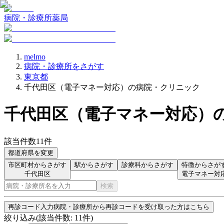
病院・診療所
薬局
melmo
病院・診療所をさがす
東京都
千代田区（電子マネー対応）の病院・クリニック
千代田区
（
電子マネー対応
）
該当件数
11
件
都道府県を変更
市区町村からさがす
駅からさがす
診療科からさがす
特徴からさが
千代田区
電子マネー対
検索
再診コード入力
病院・診療所から再診コードを受け取った方はこちら
絞り込み
(該当件数:
11
件)