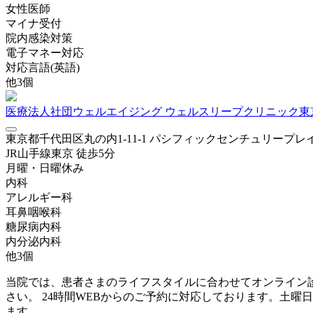
女性医師
マイナ受付
院内感染対策
電子マネー対応
対応言語(英語)
他
3
個
医療法人社団ウェルエイジング ウェルスリープクリニック東
東京都千代田区丸の内1-11-1 パシフィックセンチュリープ
JR山手線
東京
徒歩
5
分
月曜・日曜
休み
内科
アレルギー科
耳鼻咽喉科
糖尿病内科
内分泌内科
他
3
個
当院では、患者さまのライフスタイルに合わせてオンライン
さい。 24時間WEBからのご予約に対応しております。土曜
ます。