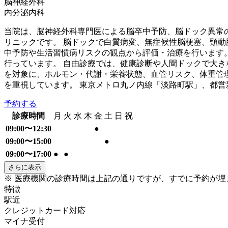
脳神経外科
内分泌内科
当院は、脳神経外科専門医による脳卒中予防、脳ドック異常
リニックです。 脳ドックで白質病変、無症候性脳梗塞、頸
中予防や生活習慣病リスクの観点から評価・治療を行います
行っています。 自由診療では、健康診断や人間ドックで大
を対象に、ホルモン・代謝・栄養状態、血管リスク、体重管
を重視しています。 東京メトロ丸ノ内線「淡路町駅」、都営
予約する
診療時間
月
火
水
木
金
土
日
祝
09:00〜12:30
●
09:00〜15:00
●
09:00〜17:00
●
●
さらに表示
※ 医療機関の診療時間は上記の通りですが、すでに予約が
特徴
駅近
クレジットカード対応
マイナ受付