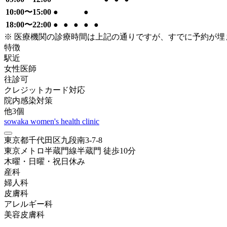
10:00〜15:00
●
●
18:00〜22:00
●
●
●
●
●
※ 医療機関の診療時間は上記の通りですが、すでに予約が
特徴
駅近
女性医師
往診可
クレジットカード対応
院内感染対策
他
3
個
sowaka women's health clinic
東京都千代田区九段南3-7-8
東京メトロ半蔵門線
半蔵門
徒歩
10
分
木曜・日曜・祝日
休み
産科
婦人科
皮膚科
アレルギー科
美容皮膚科