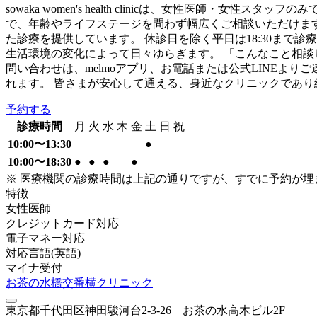
sowaka women's health clinicは、女性医師
で、年齢やライフステージを問わず幅広くご相談いただけま
た診療を提供しています。 休診日を除く平日は18:30ま
生活環境の変化によって日々ゆらぎます。 「こんなこと相談
問い合わせは、melmoアプリ、お電話または公式LINEよ
れます。 皆さまが安心して通える、身近なクリニックであ
予約する
診療時間
月
火
水
木
金
土
日
祝
10:00〜13:30
●
10:00〜18:30
●
●
●
●
※ 医療機関の診療時間は上記の通りですが、すでに予約が
特徴
女性医師
クレジットカード対応
電子マネー対応
対応言語(英語)
マイナ受付
お茶の水橋交番横クリニック
東京都千代田区神田駿河台2-3-26 お茶の水高木ビル2F