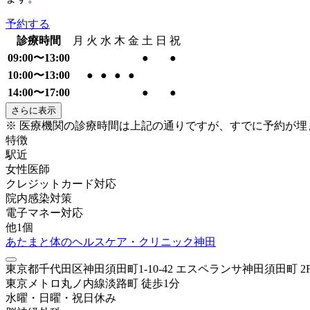
予約する
診療時間
月
火
水
木
金
土
日
祝
09:00〜13:00
●
●
10:00〜13:00
●
●
●
●
14:00〜17:00
●
●
さらに表示
※ 医療機関の診療時間は上記の通りですが、すでに予約が
特徴
駅近
女性医師
クレジットカード対応
院内感染対策
電子マネー対応
他
1
個
あたまと体のヘルスケア・クリニック神田
東京都千代田区神田須田町1-10-42 エスペランサ神田須田町 2
東京メトロ丸ノ内線
淡路町
徒歩
1
分
水曜・日曜・祝日
休み