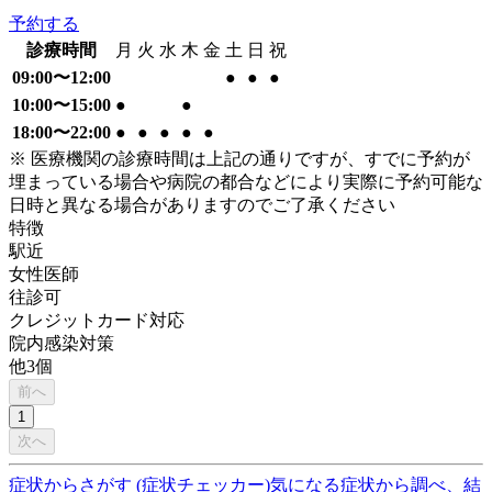
予約する
診療時間
月
火
水
木
金
土
日
祝
09:00〜12:00
●
●
●
10:00〜15:00
●
●
18:00〜22:00
●
●
●
●
●
※ 医療機関の診療時間は上記の通りですが、すでに予約が
埋まっている場合や病院の都合などにより実際に予約可能な
日時と異なる場合がありますのでご了承ください
特徴
駅近
女性医師
往診可
クレジットカード対応
院内感染対策
他
3
個
前へ
1
次へ
症状からさがす (症状チェッカー)
気になる症状から調べ、結