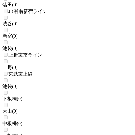
蒲田
(
0
)
JR湘南新宿ライン
渋谷
(
0
)
新宿
(
0
)
池袋
(
0
)
上野東京ライン
上野
(
0
)
東武東上線
池袋
(
0
)
下板橋
(
0
)
大山
(
0
)
中板橋
(
0
)