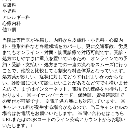
皮膚科
小児科
アレルギー科
心療内科
他
17
個
当院は専門医が在籍し、内科から皮膚科・小児科・心療内
科・整形外科など各種領域をカバーし、更に交通事故、労災
までもオンライン・対面・訪問診療で対応可能です。受診・
処方のしやすさに重点を置いているため、オンラインでの予
約・受診・支払い・処方までの一連の流れをスムーズに行う
ことで、他院と比較しても割安な料金体系となっています。
処方薬が欲しい、症状に対してどうすればよいかわからな
い、診断書について談したいことがあるなど何でも構いませ
んので、まずはインターネット、電話での連絡をお待ちして
おります。 ※マイナンバーカード、保険証、資格確認証で
の受付が可能です。 ※電子処方箋にも対応しています。 ※
キャンセル料が発生する場合があるので、当日キャンセルの
場合はお電話をお願いいたします。 ※問い合わせはこちら
URLまたはのQRコードのライン公式アカウントからお願い
いたします。↑