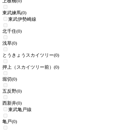
上板橋
(
0
)
東武練馬
(
0
)
東武伊勢崎線
北千住
(
0
)
浅草
(
0
)
とうきょうスカイツリー
(
0
)
押上（スカイツリー前）
(
0
)
堀切
(
0
)
五反野
(
0
)
西新井
(
0
)
東武亀戸線
亀戸
(
0
)