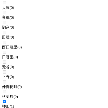
大塚
(
0
)
巣鴨
(
0
)
駒込
(
0
)
田端
(
0
)
西日暮里
(
0
)
日暮里
(
0
)
鶯谷
(
0
)
上野
(
0
)
仲御徒町
(
0
)
秋葉原
(
0
)
神田
(
1
)