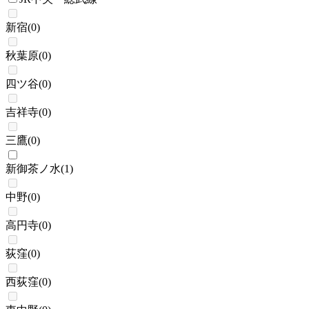
新宿
(
0
)
秋葉原
(
0
)
四ツ谷
(
0
)
吉祥寺
(
0
)
三鷹
(
0
)
新御茶ノ水
(
1
)
中野
(
0
)
高円寺
(
0
)
荻窪
(
0
)
西荻窪
(
0
)