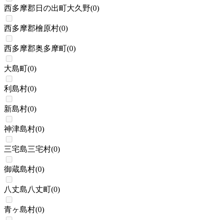
西多摩郡日の出町大久野
(
0
)
西多摩郡檜原村
(
0
)
西多摩郡奥多摩町
(
0
)
大島町
(
0
)
利島村
(
0
)
新島村
(
0
)
神津島村
(
0
)
三宅島三宅村
(
0
)
御蔵島村
(
0
)
八丈島八丈町
(
0
)
青ヶ島村
(
0
)