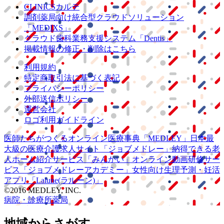
CLINICSカルテ
調剤薬局向け統合型クラウドソリューション
「MEDIXS」
クラウド歯科業務
支援システム
「Dentis」
掲載情報の修正・削除はこちら
利用規約
特定商取引法に基づく表記
プライバシーポリシー
外部送信ポリシー
運営会社
ロゴ利用ガイドライン
医師たちがつくる
オンライン医療事典
「MEDLEY」
日本最
大級の
医療介護求人サイト
「ジョブメドレー」
納得できる
老
人ホーム紹介サービス
「みんかい」
オンライン
動画研修サー
ビス
「ジョブメドレー
アカデミー」
女性向け
生理予測・妊活
アプリ
「Lalune(ラルーン)」
©2016 MEDLEY, INC.
病院・診療所
薬局
地域からさがす