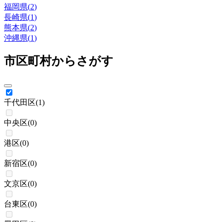
福岡県
(
2
)
長崎県
(
1
)
熊本県
(
2
)
沖縄県
(
1
)
市区町村からさがす
千代田区
(
1
)
中央区
(
0
)
港区
(
0
)
新宿区
(
0
)
文京区
(
0
)
台東区
(
0
)