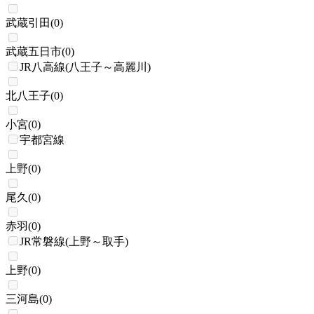
武蔵引田
(
0
)
武蔵五日市
(
0
)
JR八高線(八王子～高麗川)
北八王子
(
0
)
小宮
(
0
)
宇都宮線
上野
(
0
)
尾久
(
0
)
赤羽
(
0
)
JR常磐線(上野～取手)
上野
(
0
)
三河島
(
0
)