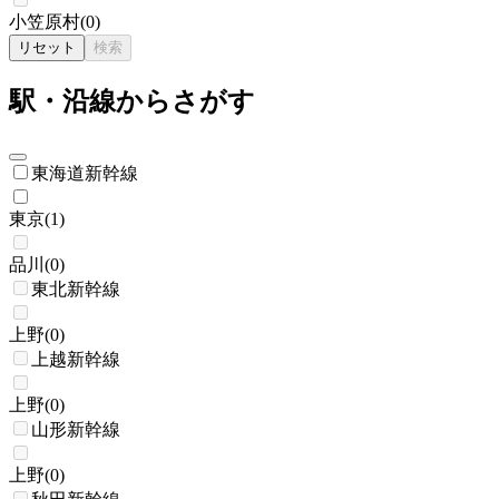
小笠原村
(
0
)
リセット
検索
駅・沿線からさがす
東海道新幹線
東京
(
1
)
品川
(
0
)
東北新幹線
上野
(
0
)
上越新幹線
上野
(
0
)
山形新幹線
上野
(
0
)