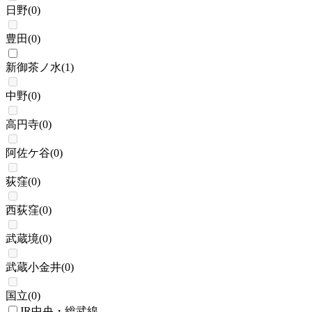
日野
(
0
)
豊田
(
0
)
新御茶ノ水
(
1
)
中野
(
0
)
高円寺
(
0
)
阿佐ケ谷
(
0
)
荻窪
(
0
)
西荻窪
(
0
)
武蔵境
(
0
)
武蔵小金井
(
0
)
国立
(
0
)
JR中央・総武線