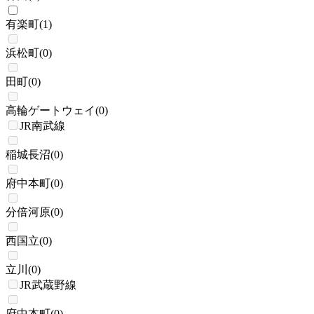
有楽町
(
1
)
浜松町
(
0
)
田町
(
0
)
高輪ゲートウェイ
(
0
)
JR南武線
稲城長沼
(
0
)
府中本町
(
0
)
分倍河原
(
0
)
西国立
(
0
)
立川
(
0
)
JR武蔵野線
府中本町
(
0
)