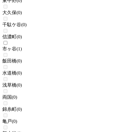
東中野
(
0
)
大久保
(
0
)
千駄ケ谷
(
0
)
信濃町
(
0
)
市ヶ谷
(
1
)
飯田橋
(
0
)
水道橋
(
0
)
浅草橋
(
0
)
両国
(
0
)
錦糸町
(
0
)
亀戸
(
0
)