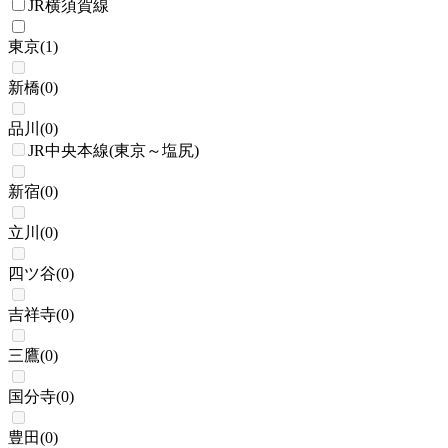
JR横須賀線
東京
(
1
)
新橋
(
0
)
品川
(
0
)
JR中央本線(東京～塩尻)
新宿
(
0
)
立川
(
0
)
四ツ谷
(
0
)
吉祥寺
(
0
)
三鷹
(
0
)
国分寺
(
0
)
豊田
(
0
)