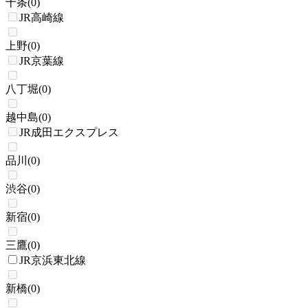
十条
(
0
)
JR高崎線
上野
(
0
)
JR京葉線
八丁堀
(
0
)
越中島
(
0
)
JR成田エクスプレス
品川
(
0
)
渋谷
(
0
)
新宿
(
0
)
三鷹
(
0
)
JR京浜東北線
新橋
(
0
)