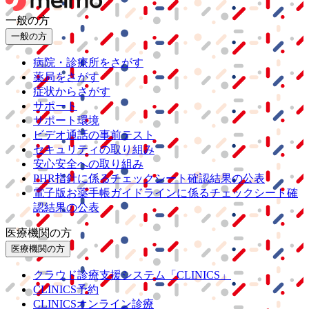
一般の方
一般の方
病院・診療所をさがす
薬局をさがす
症状からさがす
サポート
サポート環境
ビデオ通話の事前テスト
セキュリティの取り組み
安心安全への取り組み
PHR指針に係るチェックシート確認結果の公表
電子版お薬手帳ガイドラインに係るチェックシート確
認結果の公表
医療機関の方
医療機関の方
クラウド診療
支援システム
「CLINICS」
CLINICS予約
CLINICSオンライン診療