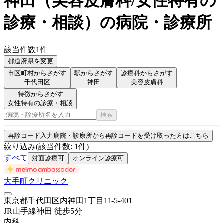
神田
（
美容皮膚科/女性特有の
診療・相談
）
の病院・診療所
該当件数
1
件
都道府県を変更
市区町村からさがす
駅からさがす
診療科からさがす
千代田区
神田
美容皮膚科
特徴からさがす
女性特有の診療・相談
検索
再診コード入力
病院・診療所から再診コードを受け取った方はこちら
絞り込み
(該当件数:
1
件)
すべて
対面診療可
オンライン診療可
大手町クリニック
東京都千代田区内神田1丁目11-5-401
JR山手線
神田
徒歩
5
分
内科