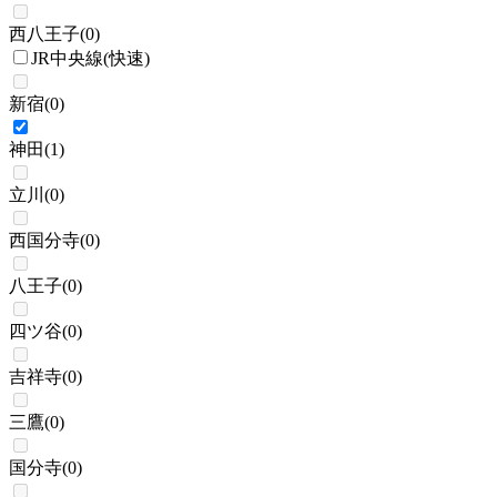
西八王子
(
0
)
JR中央線(快速)
新宿
(
0
)
神田
(
1
)
立川
(
0
)
西国分寺
(
0
)
八王子
(
0
)
四ツ谷
(
0
)
吉祥寺
(
0
)
三鷹
(
0
)
国分寺
(
0
)