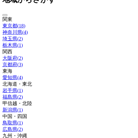
関東
東京都
(
18
)
神奈川県
(
4
)
埼玉県
(
2
)
栃木県
(
1
)
関西
大阪府
(
2
)
京都府
(
3
)
東海
愛知県
(
4
)
北海道・東北
岩手県
(
1
)
福島県
(
2
)
甲信越・北陸
新潟県
(
1
)
中国・四国
鳥取県
(
1
)
広島県
(
2
)
九州・沖縄