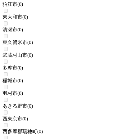
狛江市
(
0
)
東大和市
(
0
)
清瀬市
(
0
)
東久留米市
(
0
)
武蔵村山市
(
0
)
多摩市
(
0
)
稲城市
(
0
)
羽村市
(
0
)
あきる野市
(
0
)
西東京市
(
0
)
西多摩郡瑞穂町
(
0
)