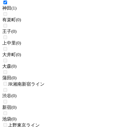
神田
(
1
)
有楽町
(
0
)
王子
(
0
)
上中里
(
0
)
大井町
(
0
)
大森
(
0
)
蒲田
(
0
)
JR湘南新宿ライン
渋谷
(
0
)
新宿
(
0
)
池袋
(
0
)
上野東京ライン