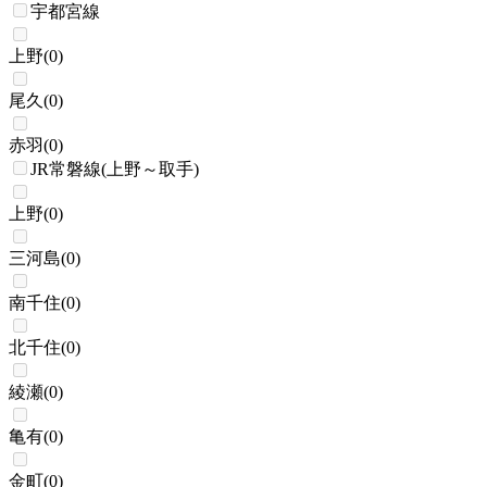
宇都宮線
上野
(
0
)
尾久
(
0
)
赤羽
(
0
)
JR常磐線(上野～取手)
上野
(
0
)
三河島
(
0
)
南千住
(
0
)
北千住
(
0
)
綾瀬
(
0
)
亀有
(
0
)
金町
(
0
)