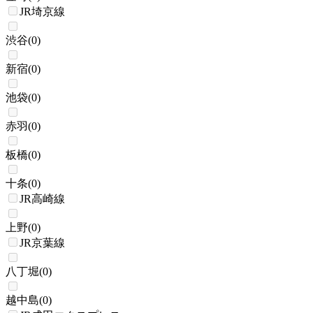
JR埼京線
渋谷
(
0
)
新宿
(
0
)
池袋
(
0
)
赤羽
(
0
)
板橋
(
0
)
十条
(
0
)
JR高崎線
上野
(
0
)
JR京葉線
八丁堀
(
0
)
越中島
(
0
)