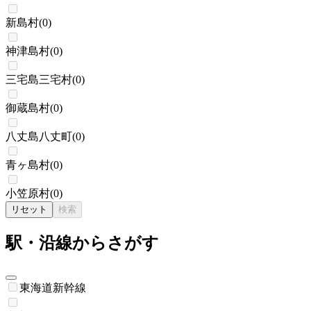
新島村
(
0
)
神津島村
(
0
)
三宅島三宅村
(
0
)
御蔵島村
(
0
)
八丈島八丈町
(
0
)
青ヶ島村
(
0
)
小笠原村
(
0
)
リセット
検索
駅・沿線からさがす
東海道新幹線