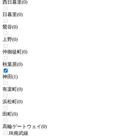
西日暮里
(
0
)
日暮里
(
0
)
鶯谷
(
0
)
上野
(
0
)
仲御徒町
(
0
)
秋葉原
(
0
)
神田
(
1
)
有楽町
(
0
)
浜松町
(
0
)
田町
(
0
)
高輪ゲートウェイ
(
0
)
JR南武線