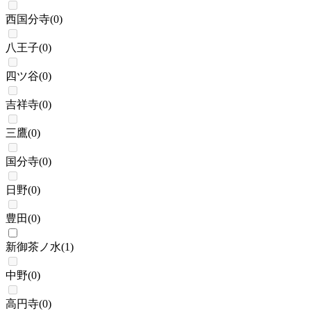
西国分寺
(
0
)
八王子
(
0
)
四ツ谷
(
0
)
吉祥寺
(
0
)
三鷹
(
0
)
国分寺
(
0
)
日野
(
0
)
豊田
(
0
)
新御茶ノ水
(
1
)
中野
(
0
)
高円寺
(
0
)