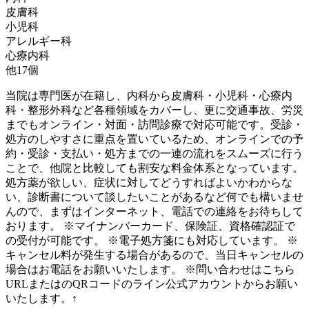
皮膚科
小児科
アレルギー科
心療内科
他
17
個
当院は専門医が在籍し、内科から皮膚科・小児科・心療内
科・整形外科など各種領域をカバーし、更に交通事故、労災
までもオンライン・対面・訪問診療で対応可能です。受診・
処方のしやすさに重点を置いているため、オンラインでの予
約・受診・支払い・処方までの一連の流れをスムーズに行う
ことで、他院と比較しても割安な料金体系となっています。
処方薬が欲しい、症状に対してどうすればよいかわからな
い、診断書について談したいことがあるなど何でも構いませ
んので、まずはインターネット、電話での連絡をお待ちして
おります。 ※マイナンバーカード、保険証、資格確認証で
の受付が可能です。 ※電子処方箋にも対応しています。 ※
キャンセル料が発生する場合があるので、当日キャンセルの
場合はお電話をお願いいたします。 ※問い合わせはこちら
URLまたはのQRコードのライン公式アカウントからお願い
いたします。↑