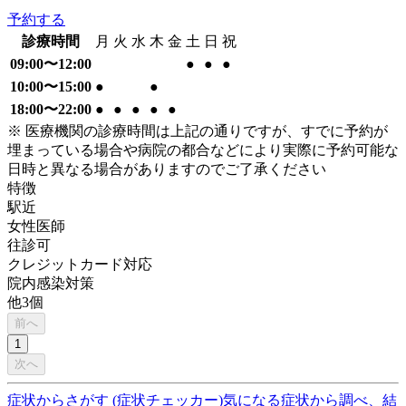
予約する
診療時間
月
火
水
木
金
土
日
祝
09:00〜12:00
●
●
●
10:00〜15:00
●
●
18:00〜22:00
●
●
●
●
●
※ 医療機関の診療時間は上記の通りですが、すでに予約が
埋まっている場合や病院の都合などにより実際に予約可能な
日時と異なる場合がありますのでご了承ください
特徴
駅近
女性医師
往診可
クレジットカード対応
院内感染対策
他
3
個
前へ
1
次へ
症状からさがす (症状チェッカー)
気になる症状から調べ、結