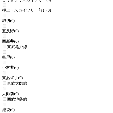
押上（スカイツリー前）
(
0
)
堀切
(
0
)
五反野
(
0
)
西新井
(
0
)
東武亀戸線
亀戸
(
0
)
小村井
(
0
)
東あずま
(
0
)
東武大師線
大師前
(
0
)
西武池袋線
池袋
(
0
)