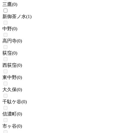
三鷹
(
0
)
新御茶ノ水
(
1
)
中野
(
0
)
高円寺
(
0
)
荻窪
(
0
)
西荻窪
(
0
)
東中野
(
0
)
大久保
(
0
)
千駄ケ谷
(
0
)
信濃町
(
0
)
市ヶ谷
(
0
)