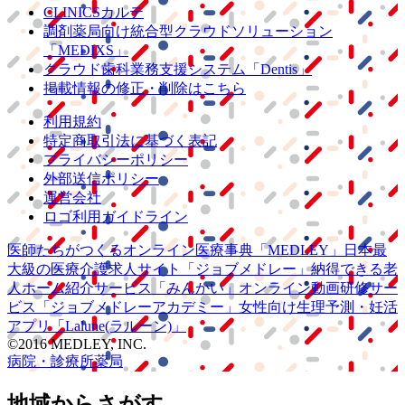
CLINICSカルテ
調剤薬局向け統合型クラウドソリューション
「MEDIXS」
クラウド歯科業務
支援システム
「Dentis」
掲載情報の修正・削除はこちら
利用規約
特定商取引法に基づく表記
プライバシーポリシー
外部送信ポリシー
運営会社
ロゴ利用ガイドライン
医師たちがつくる
オンライン医療事典
「MEDLEY」
日本最
大級の
医療介護求人サイト
「ジョブメドレー」
納得できる
老
人ホーム紹介サービス
「みんかい」
オンライン
動画研修サー
ビス
「ジョブメドレー
アカデミー」
女性向け
生理予測・妊活
アプリ
「Lalune(ラルーン)」
©2016 MEDLEY, INC.
病院・診療所
薬局
地域からさがす