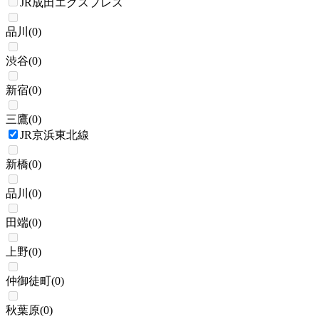
JR成田エクスプレス
品川
(
0
)
渋谷
(
0
)
新宿
(
0
)
三鷹
(
0
)
JR京浜東北線
新橋
(
0
)
品川
(
0
)
田端
(
0
)
上野
(
0
)
仲御徒町
(
0
)
秋葉原
(
0
)