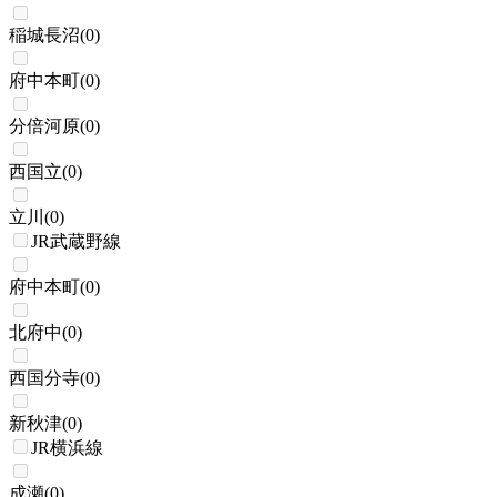
稲城長沼
(
0
)
府中本町
(
0
)
分倍河原
(
0
)
西国立
(
0
)
立川
(
0
)
JR武蔵野線
府中本町
(
0
)
北府中
(
0
)
西国分寺
(
0
)
新秋津
(
0
)
JR横浜線
成瀬
(
0
)