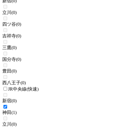
新宿
(
0
)
立川
(
0
)
四ツ谷
(
0
)
吉祥寺
(
0
)
三鷹
(
0
)
国分寺
(
0
)
豊田
(
0
)
西八王子
(
0
)
JR中央線(快速)
新宿
(
0
)
神田
(
1
)
立川
(
0
)