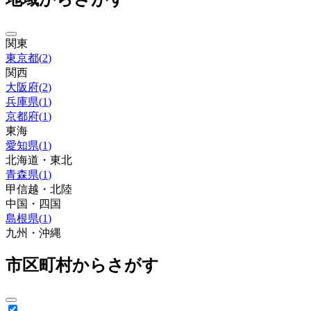
関東
東京都
(
2
)
関西
大阪府
(
2
)
兵庫県
(
1
)
京都府
(
1
)
東海
愛知県
(
1
)
北海道・東北
青森県
(
1
)
甲信越・北陸
中国・四国
島根県
(
1
)
九州・沖縄
市区町村からさがす