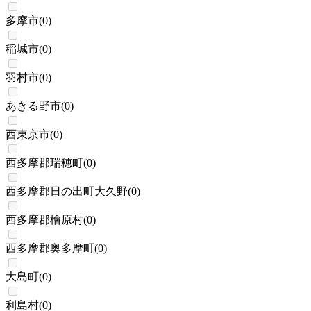
多摩市
(
0
)
稲城市
(
0
)
羽村市
(
0
)
あきる野市
(
0
)
西東京市
(
0
)
西多摩郡瑞穂町
(
0
)
西多摩郡日の出町大久野
(
0
)
西多摩郡檜原村
(
0
)
西多摩郡奥多摩町
(
0
)
大島町
(
0
)
利島村
(
0
)