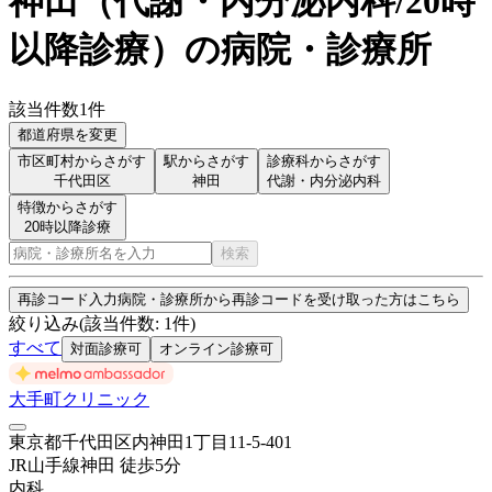
神田
（
代謝・内分泌内科/20時
以降診療
）
の病院・診療所
該当件数
1
件
都道府県を変更
市区町村からさがす
駅からさがす
診療科からさがす
千代田区
神田
代謝・内分泌内科
特徴からさがす
20時以降診療
検索
再診コード入力
病院・診療所から再診コードを受け取った方はこちら
絞り込み
(該当件数:
1
件)
すべて
対面診療可
オンライン診療可
大手町クリニック
東京都千代田区内神田1丁目11-5-401
JR山手線
神田
徒歩
5
分
内科