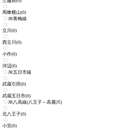
三越前
(
0
)
馬喰横山
(
0
)
JR青梅線
立川
(
0
)
西立川
(
0
)
小作
(
0
)
河辺
(
0
)
JR五日市線
武蔵引田
(
0
)
武蔵五日市
(
0
)
JR八高線(八王子～高麗川)
北八王子
(
0
)
小宮
(
0
)