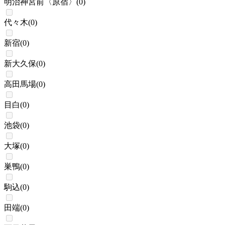
明治神宮前〈原宿〉
(
0
)
代々木
(
0
)
新宿
(
0
)
新大久保
(
0
)
高田馬場
(
0
)
目白
(
0
)
池袋
(
0
)
大塚
(
0
)
巣鴨
(
0
)
駒込
(
0
)
田端
(
0
)