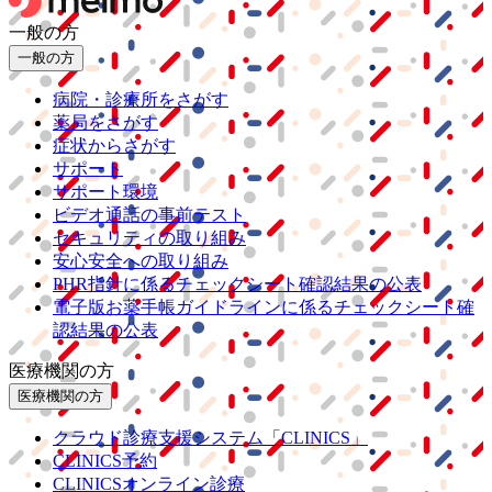
一般の方
一般の方
病院・診療所をさがす
薬局をさがす
症状からさがす
サポート
サポート環境
ビデオ通話の事前テスト
セキュリティの取り組み
安心安全への取り組み
PHR指針に係るチェックシート確認結果の公表
電子版お薬手帳ガイドラインに係るチェックシート確
認結果の公表
医療機関の方
医療機関の方
クラウド診療
支援システム
「CLINICS」
CLINICS予約
CLINICSオンライン診療