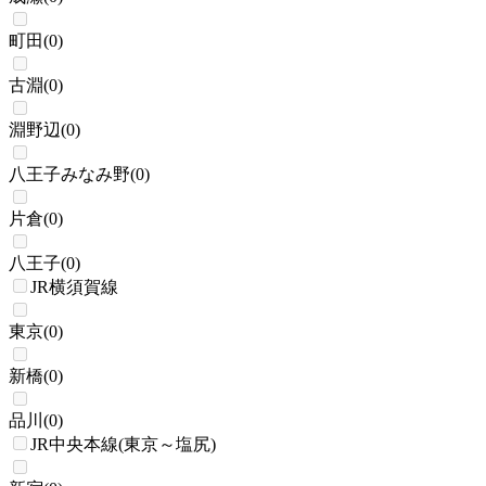
町田
(
0
)
古淵
(
0
)
淵野辺
(
0
)
八王子みなみ野
(
0
)
片倉
(
0
)
八王子
(
0
)
JR横須賀線
東京
(
0
)
新橋
(
0
)
品川
(
0
)
JR中央本線(東京～塩尻)