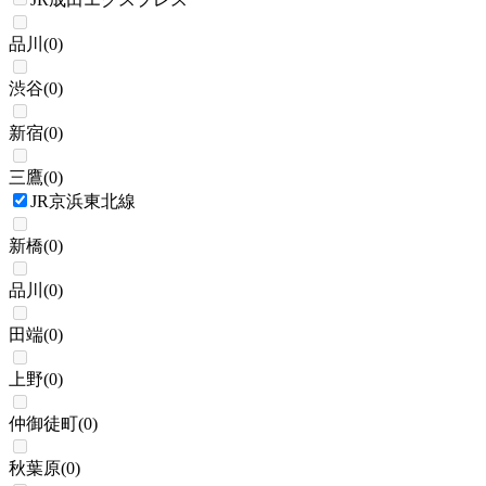
品川
(
0
)
渋谷
(
0
)
新宿
(
0
)
三鷹
(
0
)
JR京浜東北線
新橋
(
0
)
品川
(
0
)
田端
(
0
)
上野
(
0
)
仲御徒町
(
0
)
秋葉原
(
0
)