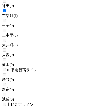
神田
(
0
)
有楽町
(
1
)
王子
(
0
)
上中里
(
0
)
大井町
(
0
)
大森
(
0
)
蒲田
(
0
)
JR湘南新宿ライン
渋谷
(
0
)
新宿
(
0
)
池袋
(
0
)
上野東京ライン