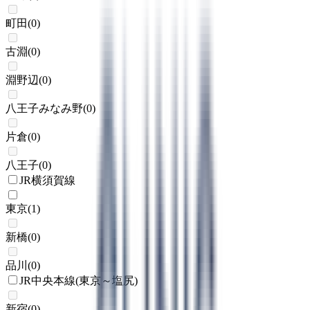
町田
(
0
)
古淵
(
0
)
淵野辺
(
0
)
八王子みなみ野
(
0
)
片倉
(
0
)
八王子
(
0
)
JR横須賀線
東京
(
1
)
新橋
(
0
)
品川
(
0
)
JR中央本線(東京～塩尻)
新宿
(
0
)