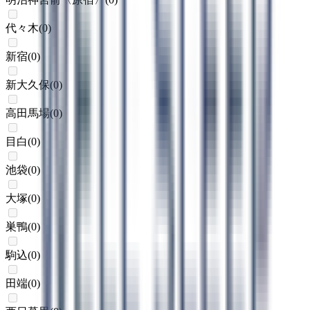
代々木
(
0
)
新宿
(
0
)
新大久保
(
0
)
高田馬場
(
0
)
目白
(
0
)
池袋
(
0
)
大塚
(
0
)
巣鴨
(
0
)
駒込
(
0
)
田端
(
0
)