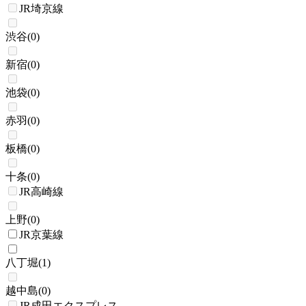
JR埼京線
渋谷
(
0
)
新宿
(
0
)
池袋
(
0
)
赤羽
(
0
)
板橋
(
0
)
十条
(
0
)
JR高崎線
上野
(
0
)
JR京葉線
八丁堀
(
1
)
越中島
(
0
)
JR成田エクスプレス