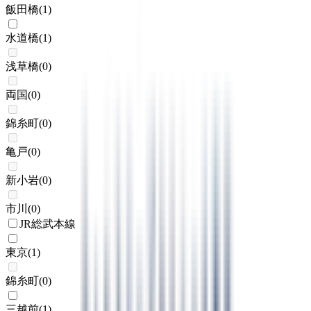
飯田橋
(
1
)
水道橋
(
1
)
浅草橋
(
0
)
両国
(
0
)
錦糸町
(
0
)
亀戸
(
0
)
新小岩
(
0
)
市川
(
0
)
JR総武本線
東京
(
1
)
錦糸町
(
0
)
三越前
(
1
)