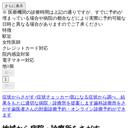
さらに表示
※ 医療機関の診療時間は上記の通りですが、すでに予約が
埋まっている場合や病院の都合などにより実際に予約可能な
日時と異なる場合がありますのでご了承ください
特徴
駅近
女性医師
クレジットカード対応
院内感染対策
電子マネー対応
他
1
個
前へ
1
次へ
症状からさがす (症状チェッカー)
気になる症状から調べ、結
果をもとに適切な病院・診療所を提案します
歯科診療所をさ
がす
歯医者さんの対面診療予約・オンライン診療予約ができ
ます