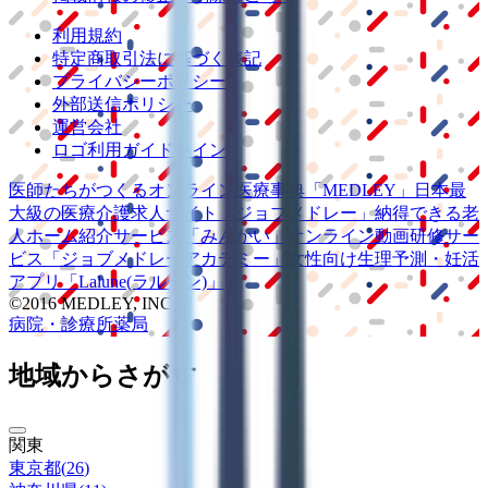
利用規約
特定商取引法に基づく表記
プライバシーポリシー
外部送信ポリシー
運営会社
ロゴ利用ガイドライン
医師たちがつくる
オンライン医療事典
「MEDLEY」
日本最
大級の
医療介護求人サイト
「ジョブメドレー」
納得できる
老
人ホーム紹介サービス
「みんかい」
オンライン
動画研修サー
ビス
「ジョブメドレー
アカデミー」
女性向け
生理予測・妊活
アプリ
「Lalune(ラルーン)」
©2016 MEDLEY, INC.
病院・診療所
薬局
地域からさがす
関東
東京都
(
26
)