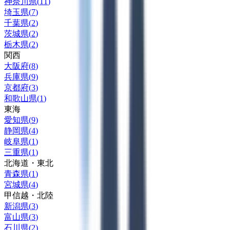
神奈川県
(
11
)
埼玉県
(
7
)
千葉県
(
2
)
茨城県
(
2
)
栃木県
(
2
)
関西
大阪府
(
8
)
兵庫県
(
9
)
京都府
(
3
)
和歌山県
(
1
)
東海
愛知県
(
9
)
静岡県
(
4
)
岐阜県
(
1
)
三重県
(
1
)
北海道・東北
青森県
(
1
)
宮城県
(
4
)
甲信越・北陸
新潟県
(
3
)
富山県
(
3
)
石川県
(
2
)