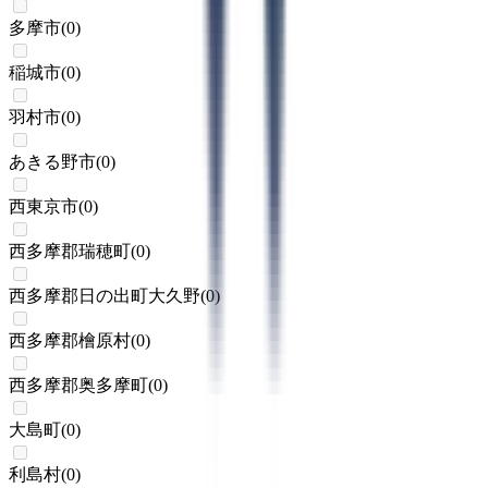
多摩市
(
0
)
稲城市
(
0
)
羽村市
(
0
)
あきる野市
(
0
)
西東京市
(
0
)
西多摩郡瑞穂町
(
0
)
西多摩郡日の出町大久野
(
0
)
西多摩郡檜原村
(
0
)
西多摩郡奥多摩町
(
0
)
大島町
(
0
)
利島村
(
0
)