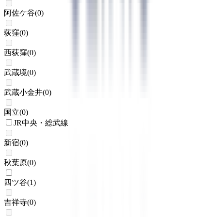
阿佐ケ谷
(
0
)
荻窪
(
0
)
西荻窪
(
0
)
武蔵境
(
0
)
武蔵小金井
(
0
)
国立
(
0
)
JR中央・総武線
新宿
(
0
)
秋葉原
(
0
)
四ツ谷
(
1
)
吉祥寺
(
0
)