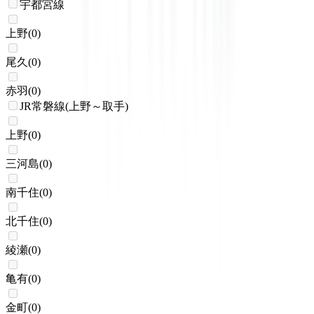
宇都宮線
上野
(
0
)
尾久
(
0
)
赤羽
(
0
)
JR常磐線(上野～取手)
上野
(
0
)
三河島
(
0
)
南千住
(
0
)
北千住
(
0
)
綾瀬
(
0
)
亀有
(
0
)
金町
(
0
)