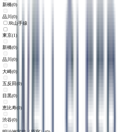
新橋
(
0
)
品川
(
0
)
JR山手線
東京
(
1
)
新橋
(
0
)
品川
(
0
)
大崎
(
0
)
五反田
(
0
)
目黒
(
0
)
恵比寿
(
0
)
渋谷
(
0
)
明治神宮前〈原宿〉
(
0
)