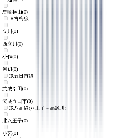
馬喰横山
(
0
)
JR青梅線
立川
(
0
)
西立川
(
0
)
小作
(
0
)
河辺
(
0
)
JR五日市線
武蔵引田
(
0
)
武蔵五日市
(
0
)
JR八高線(八王子～高麗川)
北八王子
(
0
)
小宮
(
0
)