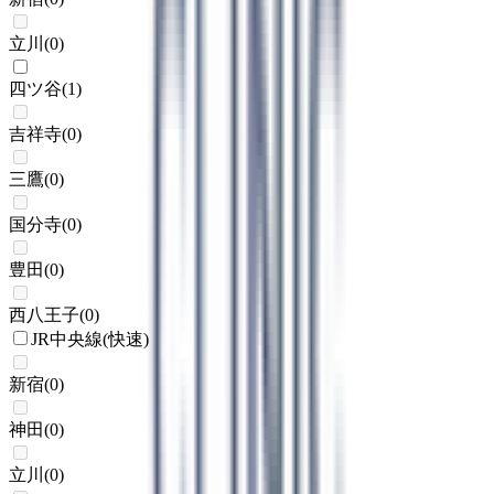
立川
(
0
)
四ツ谷
(
1
)
吉祥寺
(
0
)
三鷹
(
0
)
国分寺
(
0
)
豊田
(
0
)
西八王子
(
0
)
JR中央線(快速)
新宿
(
0
)
神田
(
0
)
立川
(
0
)