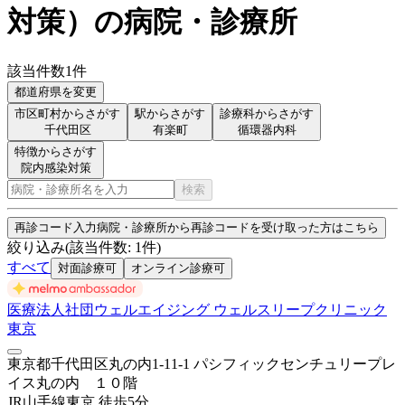
対策
）
の病院・診療所
該当件数
1
件
都道府県を変更
市区町村からさがす
駅からさがす
診療科からさがす
千代田区
有楽町
循環器内科
特徴からさがす
院内感染対策
検索
再診コード入力
病院・診療所から再診コードを受け取った方はこちら
絞り込み
(該当件数:
1
件)
すべて
対面診療可
オンライン診療可
医療法人社団ウェルエイジング ウェルスリープクリニック
東京
東京都千代田区丸の内1-11-1 パシフィックセンチュリープレ
イス丸の内 １０階
JR山手線
東京
徒歩
5
分