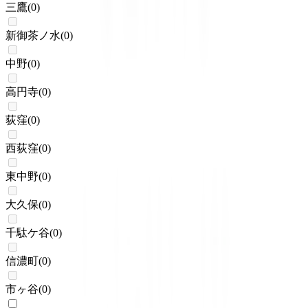
三鷹
(
0
)
新御茶ノ水
(
0
)
中野
(
0
)
高円寺
(
0
)
荻窪
(
0
)
西荻窪
(
0
)
東中野
(
0
)
大久保
(
0
)
千駄ケ谷
(
0
)
信濃町
(
0
)
市ヶ谷
(
0
)