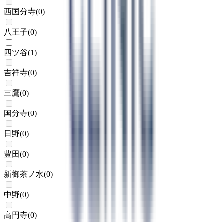
西国分寺
(
0
)
八王子
(
0
)
四ツ谷
(
1
)
吉祥寺
(
0
)
三鷹
(
0
)
国分寺
(
0
)
日野
(
0
)
豊田
(
0
)
新御茶ノ水
(
0
)
中野
(
0
)
高円寺
(
0
)