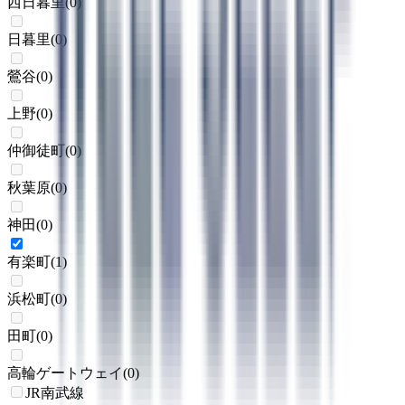
西日暮里
(
0
)
日暮里
(
0
)
鶯谷
(
0
)
上野
(
0
)
仲御徒町
(
0
)
秋葉原
(
0
)
神田
(
0
)
有楽町
(
1
)
浜松町
(
0
)
田町
(
0
)
高輪ゲートウェイ
(
0
)
JR南武線