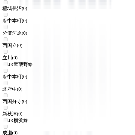
稲城長沼
(
0
)
府中本町
(
0
)
分倍河原
(
0
)
西国立
(
0
)
立川
(
0
)
JR武蔵野線
府中本町
(
0
)
北府中
(
0
)
西国分寺
(
0
)
新秋津
(
0
)
JR横浜線
成瀬
(
0
)