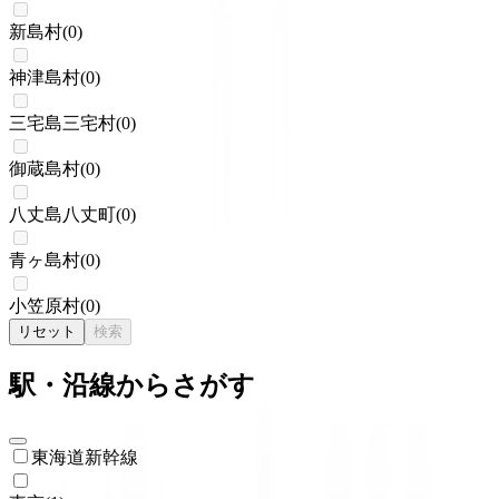
新島村
(
0
)
神津島村
(
0
)
三宅島三宅村
(
0
)
御蔵島村
(
0
)
八丈島八丈町
(
0
)
青ヶ島村
(
0
)
小笠原村
(
0
)
リセット
検索
駅・沿線からさがす
東海道新幹線