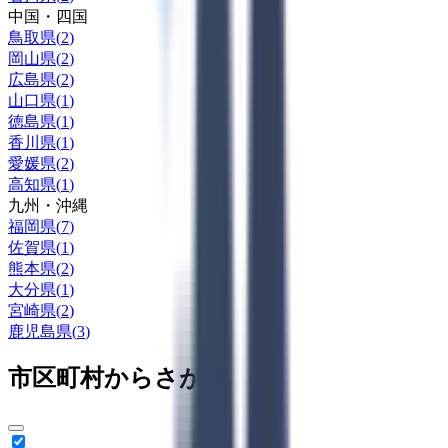
中国・四国
鳥取県
(
2
)
岡山県
(
2
)
広島県
(
2
)
山口県
(
1
)
徳島県
(
1
)
香川県
(
1
)
愛媛県
(
2
)
高知県
(
1
)
九州・沖縄
福岡県
(
7
)
佐賀県
(
1
)
熊本県
(
2
)
大分県
(
1
)
宮崎県
(
2
)
鹿児島県
(
3
)
市区町村からさがす