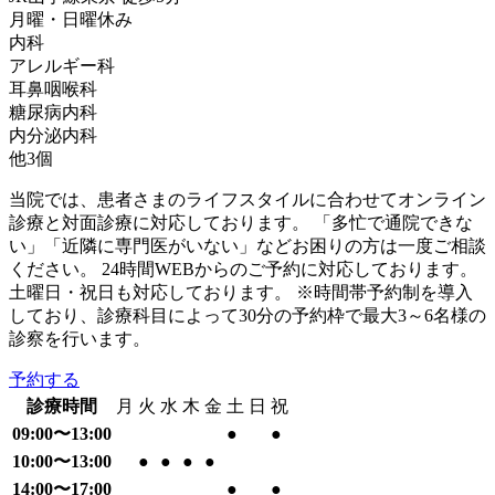
月曜・日曜
休み
内科
アレルギー科
耳鼻咽喉科
糖尿病内科
内分泌内科
他
3
個
当院では、患者さまのライフスタイルに合わせてオンライン
診療と対面診療に対応しております。 「多忙で通院できな
い」「近隣に専門医がいない」などお困りの方は一度ご相談
ください。 24時間WEBからのご予約に対応しております。
土曜日・祝日も対応しております。 ※時間帯予約制を導入
しており、診療科目によって30分の予約枠で最大3～6名様の
診察を行います。
予約する
診療時間
月
火
水
木
金
土
日
祝
09:00〜13:00
●
●
10:00〜13:00
●
●
●
●
14:00〜17:00
●
●