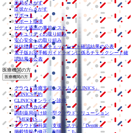
薬局をさがす
症状からさがす
サポート
サポート環境
ビデオ通話の事前テスト
セキュリティの取り組み
安心安全への取り組み
PHR指針に係るチェックシート確認結果の公表
電子版お薬手帳ガイドラインに係るチェックシート確
認結果の公表
医療機関の方
医療機関の方
クラウド診療
支援システム
「CLINICS」
CLINICS予約
CLINICSオンライン診療
CLINICSカルテ
調剤薬局向け統合型クラウドソリューション
「MEDIXS」
クラウド歯科業務
支援システム
「Dentis」
掲載情報の修正・削除はこちら