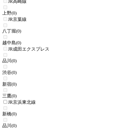
JR高崎線
上野
(
0
)
JR京葉線
八丁堀
(
0
)
越中島
(
0
)
JR成田エクスプレス
品川
(
0
)
渋谷
(
0
)
新宿
(
0
)
三鷹
(
0
)
JR京浜東北線
新橋
(
0
)
品川
(
0
)