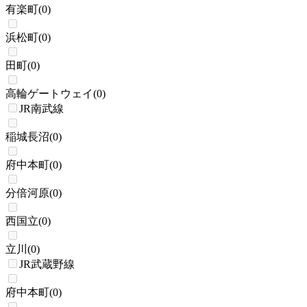
有楽町
(
0
)
浜松町
(
0
)
田町
(
0
)
高輪ゲートウェイ
(
0
)
JR南武線
稲城長沼
(
0
)
府中本町
(
0
)
分倍河原
(
0
)
西国立
(
0
)
立川
(
0
)
JR武蔵野線
府中本町
(
0
)