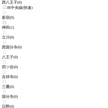
西八王子
(
0
)
JR中央線(快速)
新宿
(
0
)
神田
(
1
)
立川
(
0
)
西国分寺
(
0
)
八王子
(
0
)
四ツ谷
(
0
)
吉祥寺
(
0
)
三鷹
(
0
)
国分寺
(
0
)
日野
(
0
)