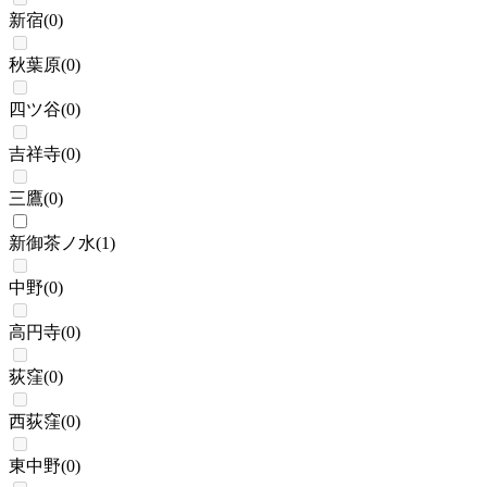
新宿
(
0
)
秋葉原
(
0
)
四ツ谷
(
0
)
吉祥寺
(
0
)
三鷹
(
0
)
新御茶ノ水
(
1
)
中野
(
0
)
高円寺
(
0
)
荻窪
(
0
)
西荻窪
(
0
)
東中野
(
0
)