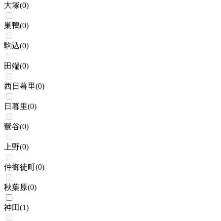
大塚
(
0
)
巣鴨
(
0
)
駒込
(
0
)
田端
(
0
)
西日暮里
(
0
)
日暮里
(
0
)
鶯谷
(
0
)
上野
(
0
)
仲御徒町
(
0
)
秋葉原
(
0
)
神田
(
1
)