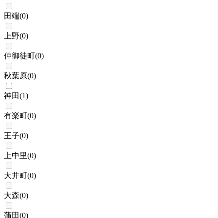
田端
(
0
)
上野
(
0
)
仲御徒町
(
0
)
秋葉原
(
0
)
神田
(
1
)
有楽町
(
0
)
王子
(
0
)
上中里
(
0
)
大井町
(
0
)
大森
(
0
)
蒲田
(
0
)