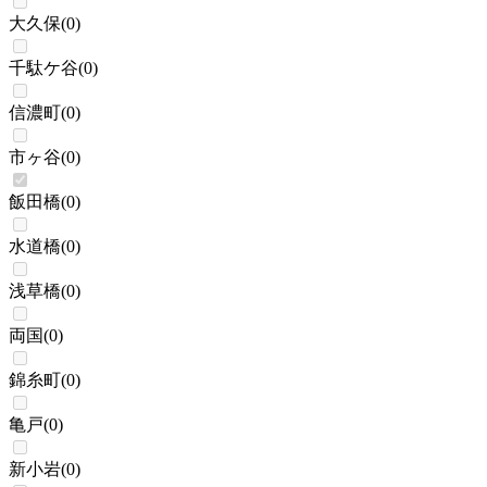
大久保
(
0
)
千駄ケ谷
(
0
)
信濃町
(
0
)
市ヶ谷
(
0
)
飯田橋
(
0
)
水道橋
(
0
)
浅草橋
(
0
)
両国
(
0
)
錦糸町
(
0
)
亀戸
(
0
)
新小岩
(
0
)