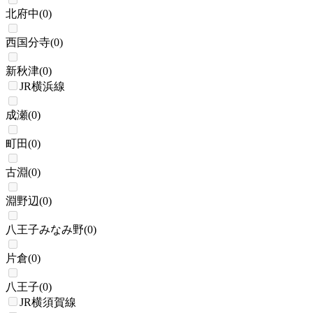
北府中
(
0
)
西国分寺
(
0
)
新秋津
(
0
)
JR横浜線
成瀬
(
0
)
町田
(
0
)
古淵
(
0
)
淵野辺
(
0
)
八王子みなみ野
(
0
)
片倉
(
0
)
八王子
(
0
)
JR横須賀線