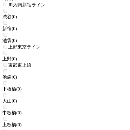
JR湘南新宿ライン
渋谷
(
0
)
新宿
(
0
)
池袋
(
0
)
上野東京ライン
上野
(
0
)
東武東上線
池袋
(
0
)
下板橋
(
0
)
大山
(
0
)
中板橋
(
0
)
上板橋
(
0
)