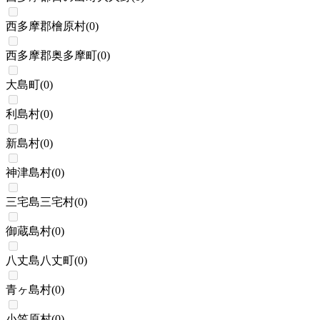
西多摩郡檜原村
(
0
)
西多摩郡奥多摩町
(
0
)
大島町
(
0
)
利島村
(
0
)
新島村
(
0
)
神津島村
(
0
)
三宅島三宅村
(
0
)
御蔵島村
(
0
)
八丈島八丈町
(
0
)
青ヶ島村
(
0
)
小笠原村
(
0
)