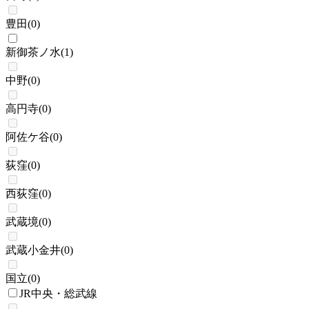
豊田
(
0
)
新御茶ノ水
(
1
)
中野
(
0
)
高円寺
(
0
)
阿佐ケ谷
(
0
)
荻窪
(
0
)
西荻窪
(
0
)
武蔵境
(
0
)
武蔵小金井
(
0
)
国立
(
0
)
JR中央・総武線