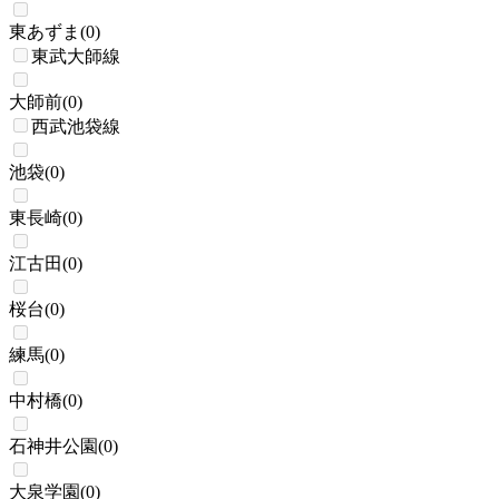
東あずま
(
0
)
東武大師線
大師前
(
0
)
西武池袋線
池袋
(
0
)
東長崎
(
0
)
江古田
(
0
)
桜台
(
0
)
練馬
(
0
)
中村橋
(
0
)
石神井公園
(
0
)
大泉学園
(
0
)