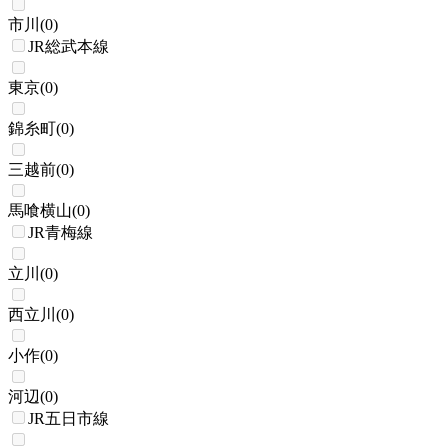
市川
(
0
)
JR総武本線
東京
(
0
)
錦糸町
(
0
)
三越前
(
0
)
馬喰横山
(
0
)
JR青梅線
立川
(
0
)
西立川
(
0
)
小作
(
0
)
河辺
(
0
)
JR五日市線