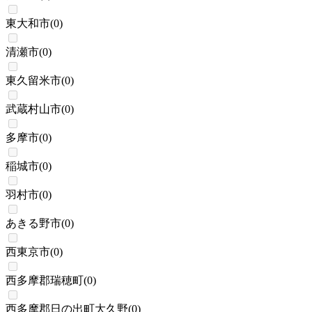
東大和市
(
0
)
清瀬市
(
0
)
東久留米市
(
0
)
武蔵村山市
(
0
)
多摩市
(
0
)
稲城市
(
0
)
羽村市
(
0
)
あきる野市
(
0
)
西東京市
(
0
)
西多摩郡瑞穂町
(
0
)
西多摩郡日の出町大久野
(
0
)