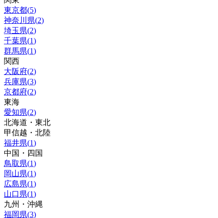
東京都
(
5
)
神奈川県
(
2
)
埼玉県
(
2
)
千葉県
(
1
)
群馬県
(
1
)
関西
大阪府
(
2
)
兵庫県
(
3
)
京都府
(
2
)
東海
愛知県
(
2
)
北海道・東北
甲信越・北陸
福井県
(
1
)
中国・四国
鳥取県
(
1
)
岡山県
(
1
)
広島県
(
1
)
山口県
(
1
)
九州・沖縄
福岡県
(
3
)