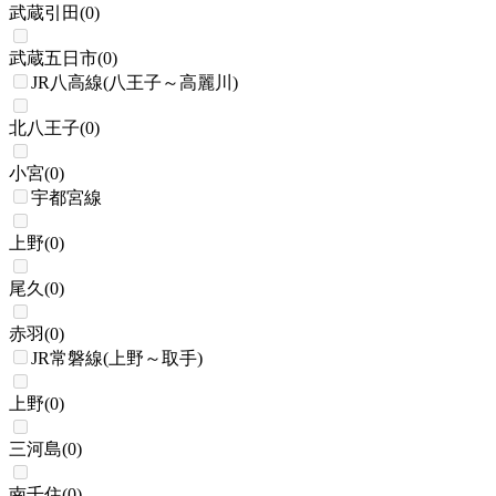
武蔵引田
(
0
)
武蔵五日市
(
0
)
JR八高線(八王子～高麗川)
北八王子
(
0
)
小宮
(
0
)
宇都宮線
上野
(
0
)
尾久
(
0
)
赤羽
(
0
)
JR常磐線(上野～取手)
上野
(
0
)
三河島
(
0
)
南千住
(
0
)