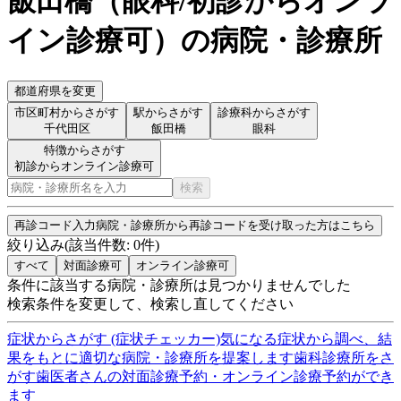
飯田橋
（
眼科/初診からオンラ
イン診療可
）
の病院・診療所
都道府県を変更
市区町村からさがす
駅からさがす
診療科からさがす
千代田区
飯田橋
眼科
特徴からさがす
初診からオンライン診療可
検索
再診コード入力
病院・診療所から再診コードを受け取った方はこちら
絞り込み
(該当件数:
0
件)
すべて
対面診療可
オンライン診療可
条件に該当する病院・診療所は見つかりませんでした
検索条件を変更して、検索し直してください
症状からさがす (症状チェッカー)
気になる症状から調べ、結
果をもとに適切な病院・診療所を提案します
歯科診療所をさ
がす
歯医者さんの対面診療予約・オンライン診療予約ができ
ます