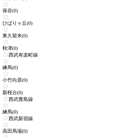
保谷
(
0
)
ひばりヶ丘
(
0
)
東久留米
(
0
)
秋津
(
0
)
西武有楽町線
練馬
(
0
)
小竹向原
(
0
)
新桜台
(
0
)
西武豊島線
練馬
(
0
)
西武新宿線
高田馬場
(
0
)