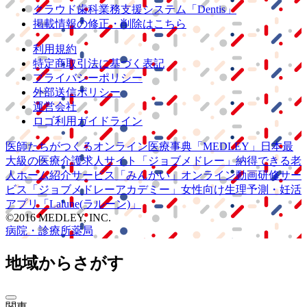
クラウド歯科業務
支援システム
「Dentis」
掲載情報の修正・削除はこちら
利用規約
特定商取引法に基づく表記
プライバシーポリシー
外部送信ポリシー
運営会社
ロゴ利用ガイドライン
医師たちがつくる
オンライン医療事典
「MEDLEY」
日本最
大級の
医療介護求人サイト
「ジョブメドレー」
納得できる
老
人ホーム紹介サービス
「みんかい」
オンライン
動画研修サー
ビス
「ジョブメドレー
アカデミー」
女性向け
生理予測・妊活
アプリ
「Lalune(ラルーン)」
©2016 MEDLEY, INC.
病院・診療所
薬局
地域からさがす
関東