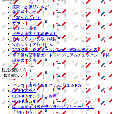
病院・診療所をさがす
薬局をさがす
症状からさがす
サポート
サポート環境
ビデオ通話の事前テスト
セキュリティの取り組み
安心安全への取り組み
PHR指針に係るチェックシート確認結果の公表
電子版お薬手帳ガイドラインに係るチェックシート確
認結果の公表
医療機関の方
医療機関の方
クラウド診療
支援システム
「CLINICS」
CLINICS予約
CLINICSオンライン診療
CLINICSカルテ
調剤薬局向け統合型クラウドソリューション
「MEDIXS」