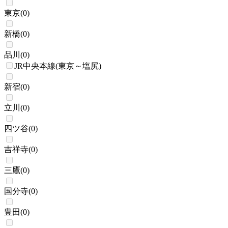
東京
(
0
)
新橋
(
0
)
品川
(
0
)
JR中央本線(東京～塩尻)
新宿
(
0
)
立川
(
0
)
四ツ谷
(
0
)
吉祥寺
(
0
)
三鷹
(
0
)
国分寺
(
0
)
豊田
(
0
)