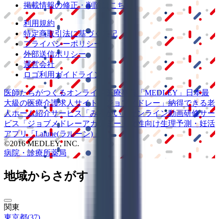
掲載情報の修正・削除はこちら
利用規約
特定商取引法に基づく表記
プライバシーポリシー
外部送信ポリシー
運営会社
ロゴ利用ガイドライン
医師たちがつくる
オンライン医療事典
「MEDLEY」
日本最
大級の
医療介護求人サイト
「ジョブメドレー」
納得できる
老
人ホーム紹介サービス
「みんかい」
オンライン
動画研修サー
ビス
「ジョブメドレー
アカデミー」
女性向け
生理予測・妊活
アプリ
「Lalune(ラルーン)」
©2016 MEDLEY, INC.
病院・診療所
薬局
地域からさがす
関東
東京都
(
37
)