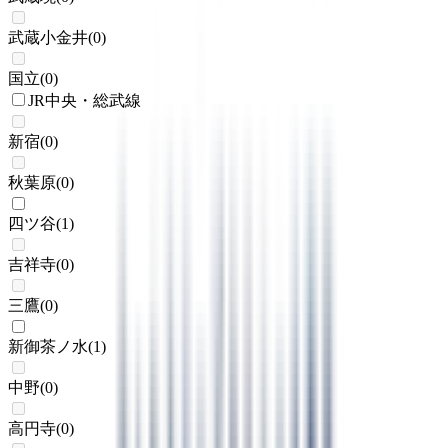
武蔵小金井
(
0
)
国立
(
0
)
JR中央・総武線
新宿
(
0
)
秋葉原
(
0
)
四ツ谷
(
1
)
吉祥寺
(
0
)
三鷹
(
0
)
新御茶ノ水
(
1
)
中野
(
0
)
高円寺
(
0
)