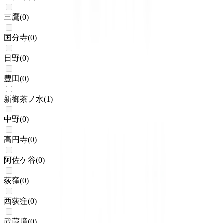
三鷹
(
0
)
国分寺
(
0
)
日野
(
0
)
豊田
(
0
)
新御茶ノ水
(
1
)
中野
(
0
)
高円寺
(
0
)
阿佐ケ谷
(
0
)
荻窪
(
0
)
西荻窪
(
0
)
武蔵境
(
0
)