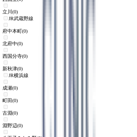
立川
(
0
)
JR武蔵野線
府中本町
(
0
)
北府中
(
0
)
西国分寺
(
0
)
新秋津
(
0
)
JR横浜線
成瀬
(
0
)
町田
(
0
)
古淵
(
0
)
淵野辺
(
0
)