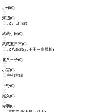
小作
(
0
)
河辺
(
0
)
JR五日市線
武蔵引田
(
0
)
武蔵五日市
(
0
)
JR八高線(八王子～高麗川)
北八王子
(
0
)
小宮
(
0
)
宇都宮線
上野
(
0
)
尾久
(
0
)
赤羽
(
0
)
JR常磐線(上野～取手)