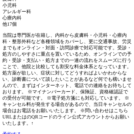
小児科
アレルギー科
心療内科
他
17
個
当院は専門医が在籍し、内科から皮膚科・小児科・心療内
科・整形外科など各種領域をカバーし、更に交通事故、労災
までもオンライン・対面・訪問診療で対応可能です。受診・
処方のしやすさに重点を置いているため、オンラインでの予
約・受診・支払い・処方までの一連の流れをスムーズに行う
ことで、他院と比較しても割安な料金体系となっています。
処方薬が欲しい、症状に対してどうすればよいかわからな
い、診断書について談したいことがあるなど何でも構いませ
んので、まずはインターネット、電話での連絡をお待ちして
おります。 ※マイナンバーカード、保険証、資格確認証で
の受付が可能です。 ※電子処方箋にも対応しています。 ※
キャンセル料が発生する場合があるので、当日キャンセルの
場合はお電話をお願いいたします。 ※問い合わせはこちら
URLまたはのQRコードのライン公式アカウントからお願い
いたします。↑