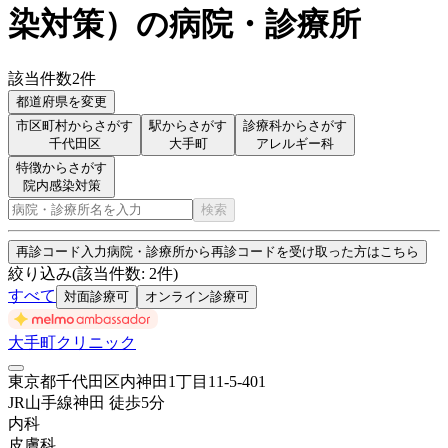
染対策
）
の病院・診療所
該当件数
2
件
都道府県を変更
市区町村からさがす
駅からさがす
診療科からさがす
千代田区
大手町
アレルギー科
特徴からさがす
院内感染対策
検索
再診コード入力
病院・診療所から再診コードを受け取った方はこちら
絞り込み
(該当件数:
2
件)
すべて
対面診療可
オンライン診療可
大手町クリニック
東京都千代田区内神田1丁目11-5-401
JR山手線
神田
徒歩
5
分
内科
皮膚科