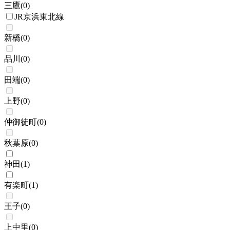
三鷹
(
0
)
JR京浜東北線
新橋
(
0
)
品川
(
0
)
田端
(
0
)
上野
(
0
)
仲御徒町
(
0
)
秋葉原
(
0
)
神田
(
1
)
有楽町
(
1
)
王子
(
0
)
上中里
(
0
)