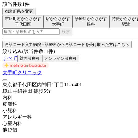
該当件数
1
件
都道府県を変更
市区町村からさがす
駅からさがす
診療科からさがす
特徴からさが
千代田区
大手町
眼科
駅近
検索
再診コード入力
病院・診療所から再診コードを受け取った方はこちら
絞り込み
(該当件数:
1
件)
すべて
対面診療可
オンライン診療可
大手町クリニック
東京都千代田区内神田1丁目11-5-401
JR山手線
神田
徒歩
5
分
内科
皮膚科
小児科
アレルギー科
心療内科
他
17
個