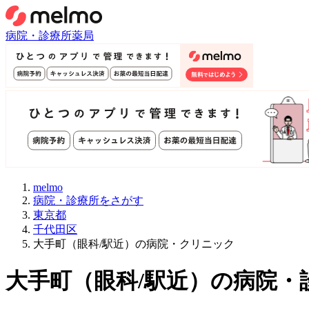
病院・診療所
薬局
melmo
病院・診療所をさがす
東京都
千代田区
大手町（眼科/駅近）の病院・クリニック
大手町
（
眼科/駅近
）
の病院・