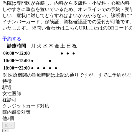
当院は専門医が在籍し、内科から皮膚科・小児科・心療内科
しやすさに重点を置いているため、オンラインでの予約・受
しい、症状に対してどうすればよいかわからない、診断書に
イナンバーカード、保険証、資格確認証での受付が可能です。
いたします。 ※問い合わせはこちらURLまたはのQRコード
予約する
診療時間
月
火
水
木
金
土
日
祝
09:00〜12:00
●
●
●
10:00〜15:00
●
●
18:00〜22:00
●
●
●
●
●
※ 医療機関の診療時間は上記の通りですが、すでに予約が
特徴
駅近
女性医師
往診可
クレジットカード対応
院内感染対策
他
3
個
前へ
1