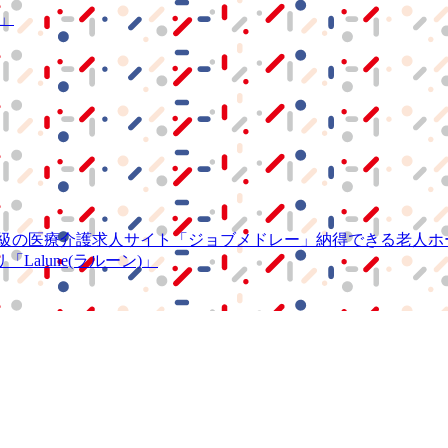
S」
級の
医療介護求人サイト
「ジョブメドレー」
納得できる
老人ホ
リ
「Lalune(ラルーン)」