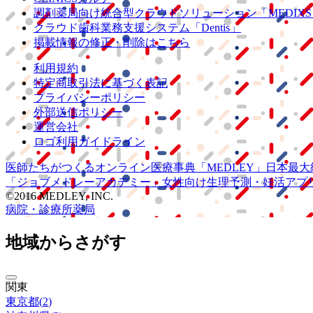
調剤薬局向け統合型クラウドソリューション
「MEDIX
クラウド歯科業務
支援システム
「Dentis」
掲載情報の修正・削除はこちら
利用規約
特定商取引法に基づく表記
プライバシーポリシー
外部送信ポリシー
運営会社
ロゴ利用ガイドライン
医師たちがつくる
オンライン医療事典
「MEDLEY」
日本最大
「ジョブメドレー
アカデミー」
女性向け
生理予測・妊活アプ
©2016 MEDLEY, INC.
病院・診療所
薬局
地域からさがす
関東
東京都
(
2
)