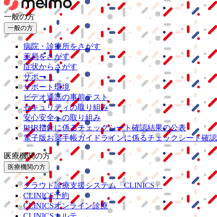
一般の方
一般の方
病院・診療所をさがす
薬局をさがす
症状からさがす
サポート
サポート環境
ビデオ通話の事前テスト
セキュリティの取り組み
安心安全への取り組み
PHR指針に係るチェックシート確認結果の公表
電子版お薬手帳ガイドラインに係るチェックシート確認
医療機関の方
医療機関の方
クラウド診療
支援システム
「CLINICS」
CLINICS予約
CLINICSオンライン診療
CLINICSカルテ