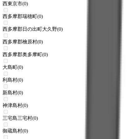
西東京市
(
0
)
西多摩郡瑞穂町
(
0
)
西多摩郡日の出町大久野
(
0
)
西多摩郡檜原村
(
0
)
西多摩郡奥多摩町
(
0
)
大島町
(
0
)
利島村
(
0
)
新島村
(
0
)
神津島村
(
0
)
三宅島三宅村
(
0
)
御蔵島村
(
0
)