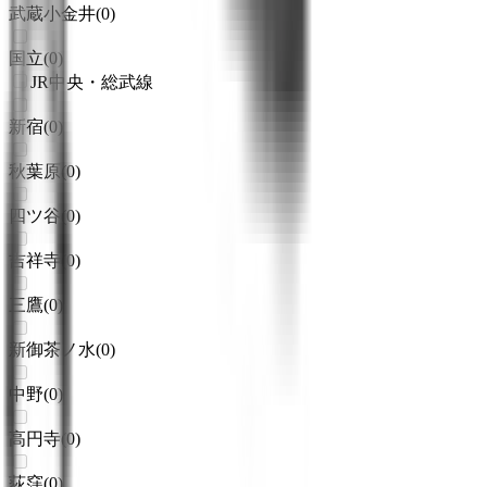
武蔵小金井
(
0
)
国立
(
0
)
JR中央・総武線
新宿
(
0
)
秋葉原
(
0
)
四ツ谷
(
0
)
吉祥寺
(
0
)
三鷹
(
0
)
新御茶ノ水
(
0
)
中野
(
0
)
高円寺
(
0
)
荻窪
(
0
)