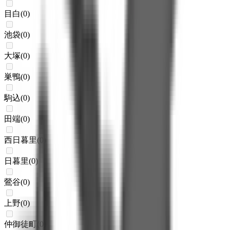
目白
(
0
)
池袋
(
0
)
大塚
(
0
)
巣鴨
(
0
)
駒込
(
0
)
田端
(
0
)
西日暮里
(
0
)
日暮里
(
0
)
鶯谷
(
0
)
上野
(
0
)
仲御徒町
(
0
)