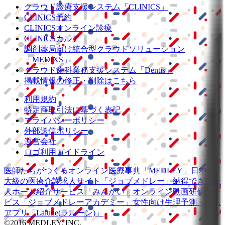
クラウド診療
支援システム
「CLINICS」
CLINICS予約
CLINICSオンライン診療
CLINICSカルテ
調剤薬局向け統合型クラウドソリューション
「MEDIXS」
クラウド歯科業務
支援システム
「Dentis」
掲載情報の修正・削除はこちら
利用規約
特定商取引法に基づく表記
プライバシーポリシー
外部送信ポリシー
運営会社
ロゴ利用ガイドライン
医師たちがつくる
オンライン医療事典
「MEDLEY」
日本最
大級の
医療介護求人サイト
「ジョブメドレー」
納得できる
老
人ホーム紹介サービス
「みんかい」
オンライン
動画研修サー
ビス
「ジョブメドレー
アカデミー」
女性向け
生理予測・妊活
アプリ
「Lalune(ラルーン)」
©2016 MEDLEY, INC.