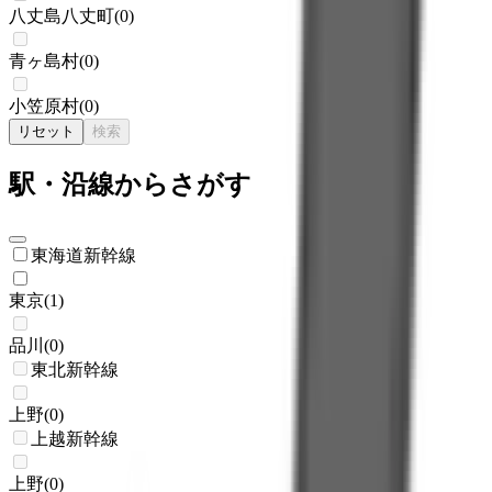
八丈島八丈町
(
0
)
青ヶ島村
(
0
)
小笠原村
(
0
)
リセット
検索
駅・沿線からさがす
東海道新幹線
東京
(
1
)
品川
(
0
)
東北新幹線
上野
(
0
)
上越新幹線
上野
(
0
)