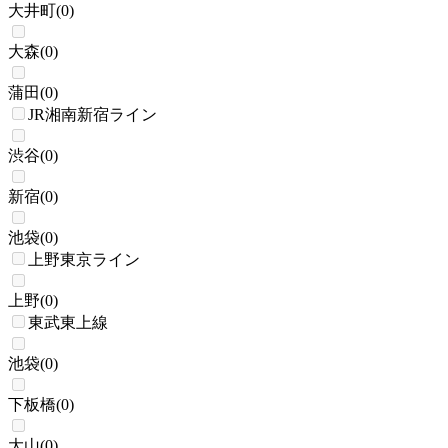
大井町
(
0
)
大森
(
0
)
蒲田
(
0
)
JR湘南新宿ライン
渋谷
(
0
)
新宿
(
0
)
池袋
(
0
)
上野東京ライン
上野
(
0
)
東武東上線
池袋
(
0
)
下板橋
(
0
)
大山
(
0
)