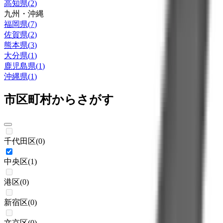
高知県
(
2
)
九州・沖縄
福岡県
(
7
)
佐賀県
(
2
)
熊本県
(
3
)
大分県
(
1
)
鹿児島県
(
1
)
沖縄県
(
1
)
市区町村からさがす
千代田区
(
0
)
中央区
(
1
)
港区
(
0
)
新宿区
(
0
)
文京区
(
0
)