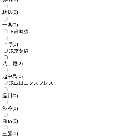
板橋
(
0
)
十条
(
0
)
JR高崎線
上野
(
0
)
JR京葉線
八丁堀
(
2
)
越中島
(
0
)
JR成田エクスプレス
品川
(
0
)
渋谷
(
0
)
新宿
(
0
)
三鷹
(
0
)