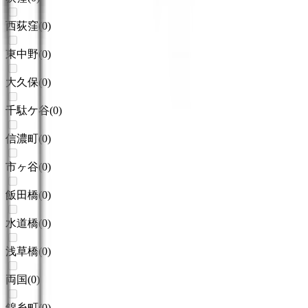
西荻窪
(
0
)
東中野
(
0
)
大久保
(
0
)
千駄ケ谷
(
0
)
信濃町
(
0
)
市ヶ谷
(
0
)
飯田橋
(
0
)
水道橋
(
0
)
浅草橋
(
0
)
両国
(
0
)
錦糸町
(
0
)