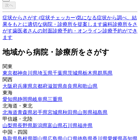
次へ
症状からさがす (症状チェッカー)
気になる症状から調べ、結
果をもとに適切な病院・診療所を提案します
歯科診療所をさ
がす
歯医者さんの対面診療予約・オンライン診療予約ができ
ます
地域から病院・診療所をさがす
関東
東京都
神奈川県
埼玉県
千葉県
茨城県
栃木県
群馬県
関西
大阪府
兵庫県
京都府
滋賀県
奈良県
和歌山県
東海
愛知県
静岡県
岐阜県
三重県
北海道・東北
北海道
青森県
岩手県
宮城県
秋田県
山形県
福島県
甲信越・北陸
山梨県
長野県
新潟県
富山県
石川県
福井県
中国・四国
鳥取県
島根県
岡山県
広島県
山口県
徳島県
香川県
愛媛県
高知県