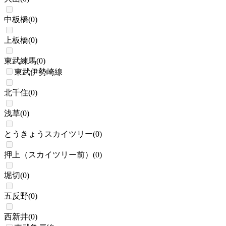
中板橋
(
0
)
上板橋
(
0
)
東武練馬
(
0
)
東武伊勢崎線
北千住
(
0
)
浅草
(
0
)
とうきょうスカイツリー
(
0
)
押上（スカイツリー前）
(
0
)
堀切
(
0
)
五反野
(
0
)
西新井
(
0
)