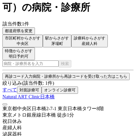
可
）
の病院・診療所
該当件数
1
件
都道府県を変更
市区町村からさがす
駅からさがす
診療科からさがす
中央区
茅場町
産婦人科
特徴からさがす
明日予約可
検索
再診コード入力
病院・診療所から再診コードを受け取った方はこちら
絞り込み
(該当件数:
1
件)
すべて
対面診療可
オンライン診療可
Natural ART Clinic日本橋
東京都中央区日本橋2-7-1 東京日本橋タワー8階
東京メトロ銀座線
日本橋
徒歩
1
分
祝日
休み
産婦人科
泌尿器科