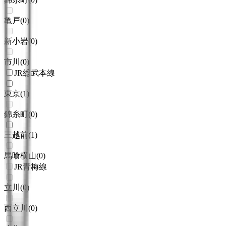
亀戸
(
0
)
新小岩
(
0
)
市川
(
0
)
JR総武本線
東京
(
1
)
錦糸町
(
0
)
三越前
(
1
)
馬喰横山
(
0
)
JR青梅線
立川
(
0
)
西立川
(
0
)