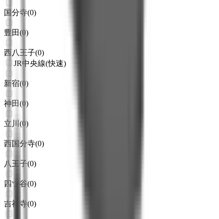
国分寺
(
0
)
豊田
(
0
)
西八王子
(
0
)
JR中央線(快速)
新宿
(
0
)
神田
(
0
)
立川
(
0
)
西国分寺
(
0
)
八王子
(
0
)
四ツ谷
(
0
)
吉祥寺
(
0
)