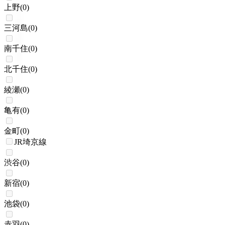
上野
(
0
)
三河島
(
0
)
南千住
(
0
)
北千住
(
0
)
綾瀬
(
0
)
亀有
(
0
)
金町
(
0
)
JR埼京線
渋谷
(
0
)
新宿
(
0
)
池袋
(
0
)
赤羽
(
0
)