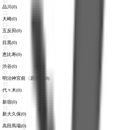
品川
(
0
)
大崎
(
0
)
五反田
(
0
)
目黒
(
0
)
恵比寿
(
0
)
渋谷
(
0
)
明治神宮前〈原宿〉
(
0
)
代々木
(
0
)
新宿
(
0
)
新大久保
(
0
)
高田馬場
(
0
)