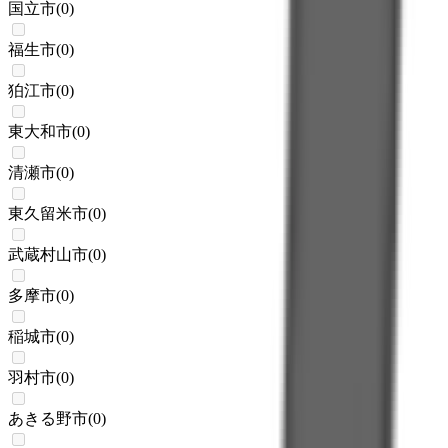
国立市
(
0
)
福生市
(
0
)
狛江市
(
0
)
東大和市
(
0
)
清瀬市
(
0
)
東久留米市
(
0
)
武蔵村山市
(
0
)
多摩市
(
0
)
稲城市
(
0
)
羽村市
(
0
)
あきる野市
(
0
)