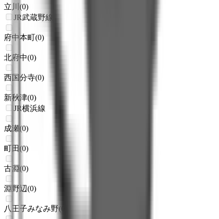
立川
(
0
)
JR武蔵野線
府中本町
(
0
)
北府中
(
0
)
西国分寺
(
0
)
新秋津
(
0
)
JR横浜線
成瀬
(
0
)
町田
(
0
)
古淵
(
0
)
淵野辺
(
0
)
八王子みなみ野
(
0
)