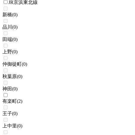
JR京浜東北線
新橋
(
0
)
品川
(
0
)
田端
(
0
)
上野
(
0
)
仲御徒町
(
0
)
秋葉原
(
0
)
神田
(
0
)
有楽町
(
2
)
王子
(
0
)
上中里
(
0
)