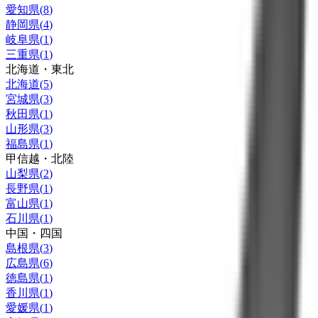
愛知県
(
8
)
静岡県
(
4
)
岐阜県
(
1
)
三重県
(
1
)
北海道・東北
北海道
(
5
)
宮城県
(
3
)
秋田県
(
1
)
山形県
(
3
)
福島県
(
1
)
甲信越・北陸
山梨県
(
2
)
長野県
(
1
)
富山県
(
1
)
石川県
(
1
)
中国・四国
島根県
(
3
)
広島県
(
6
)
徳島県
(
1
)
香川県
(
1
)
愛媛県
(
1
)