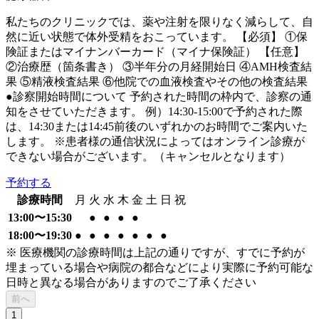
私たちのクリニックでは、薬や注射を限りなく減らして、自
然に近い状態で体外受精をおこっています。 【必須】 ①保
険証またはマイナンバーカード（マイナ保険証） 【任意】
②治療歴（箇条書き） ③半年分の月経開始日 ④AMH検査結
果 ⑤精液検査結果 ⑥他院での血液検査やその他の検査結果
●診察開始時間について 予約された時間の枠内で、診察の通
知をさせていただきます。 例）14:30-15:00で予約された際
は、14:30または14:45前後のいずれかのお時間でご案内いた
します。 ※患者様の通信状況によってはオンライン診療が
できない場合がございます。（キャンセルとなります）
予約する
診療時間
月
火
水
木
金
土
日
祝
13:00〜15:30
●
●
●
●
18:00〜19:30
●
●
●
●
●
●
●
※ 医療機関の診療時間は上記の通りですが、すでに予約が
埋まっている場合や病院の都合などにより実際に予約可能な
日時と異なる場合がありますのでご了承ください
前へ
1