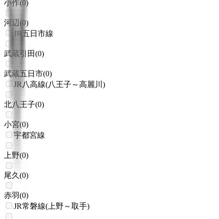
小作
(
0
)
河辺
(
0
)
JR五日市線
武蔵引田
(
0
)
武蔵五日市
(
0
)
JR八高線(八王子～高麗川)
北八王子
(
0
)
小宮
(
0
)
宇都宮線
上野
(
0
)
尾久
(
0
)
赤羽
(
0
)
JR常磐線(上野～取手)