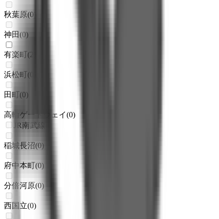
秋葉原
(
0
)
神田
(
0
)
有楽町
(
2
)
浜松町
(
0
)
田町
(
0
)
高輪ゲートウェイ
(
0
)
JR南武線
稲城長沼
(
0
)
府中本町
(
0
)
分倍河原
(
0
)
西国立
(
0
)