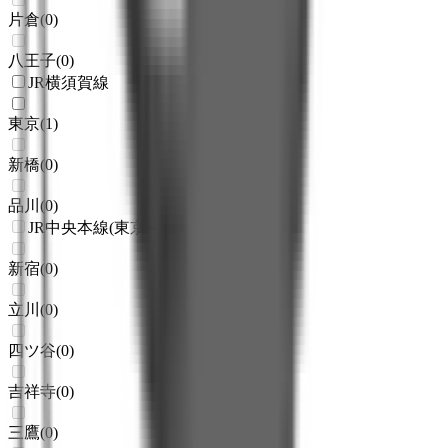
片倉
(
0
)
八王子
(
0
)
JR横須賀線
東京
(
1
)
新橋
(
0
)
品川
(
0
)
JR中央本線(東京～塩尻)
新宿
(
0
)
立川
(
0
)
四ツ谷
(
0
)
吉祥寺
(
0
)
三鷹
(
0
)