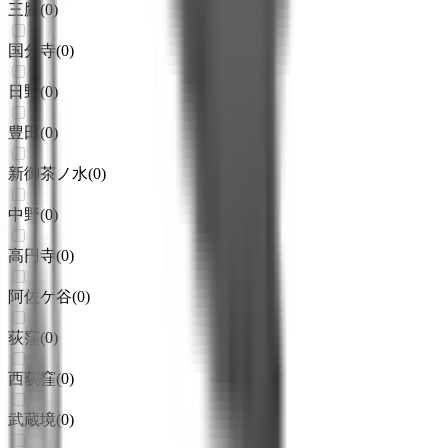
三鷹
(
0
)
国分寺
(
0
)
日野
(
0
)
豊田
(
0
)
新御茶ノ水
(
0
)
中野
(
0
)
高円寺
(
0
)
阿佐ケ谷
(
0
)
荻窪
(
0
)
西荻窪
(
0
)
武蔵境
(
0
)