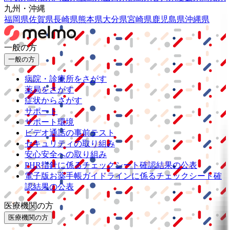
九州・沖縄
福岡県
佐賀県
長崎県
熊本県
大分県
宮崎県
鹿児島県
沖縄県
一般の方
一般の方
病院・診療所をさがす
薬局をさがす
症状からさがす
サポート
サポート環境
ビデオ通話の事前テスト
セキュリティの取り組み
安心安全への取り組み
PHR指針に係るチェックシート確認結果の公表
電子版お薬手帳ガイドラインに係るチェックシート確
認結果の公表
医療機関の方
医療機関の方