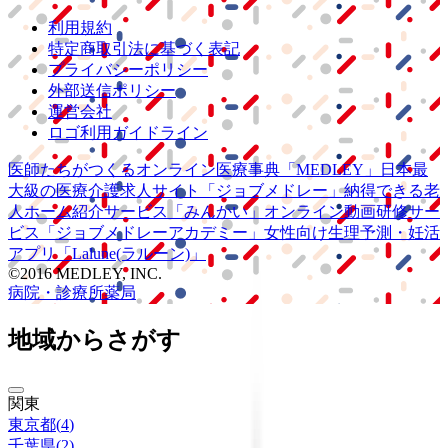
利用規約
特定商取引法に基づく表記
プライバシーポリシー
外部送信ポリシー
運営会社
ロゴ利用ガイドライン
医師たちがつくる
オンライン医療事典
「MEDLEY」
日本最
大級の
医療介護求人サイト
「ジョブメドレー」
納得できる
老
人ホーム紹介サービス
「みんかい」
オンライン
動画研修サー
ビス
「ジョブメドレー
アカデミー」
女性向け
生理予測・妊活
アプリ
「Lalune(ラルーン)」
©2016 MEDLEY, INC.
病院・診療所
薬局
地域からさがす
関東
東京都
(
4
)
千葉県
(
2
)