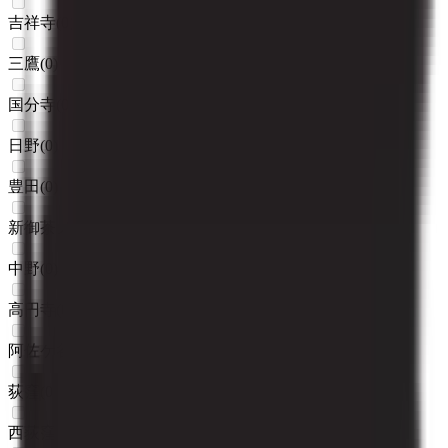
吉祥寺
(
0
)
三鷹
(
0
)
国分寺
(
0
)
日野
(
0
)
豊田
(
0
)
新御茶ノ水
(
0
)
中野
(
0
)
高円寺
(
0
)
阿佐ケ谷
(
0
)
荻窪
(
0
)
西荻窪
(
0
)