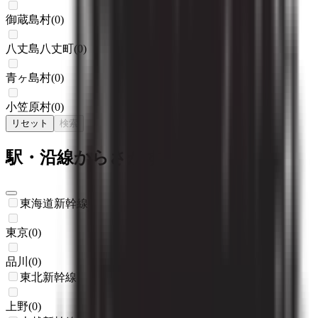
御蔵島村
(
0
)
八丈島八丈町
(
0
)
青ヶ島村
(
0
)
小笠原村
(
0
)
リセット
検索
駅・沿線からさがす
東海道新幹線
東京
(
0
)
品川
(
0
)
東北新幹線
上野
(
0
)