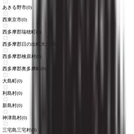
あきる野市
(
0
)
西東京市
(
0
)
西多摩郡瑞穂町
(
0
)
西多摩郡日の出町大久野
(
0
)
西多摩郡檜原村
(
0
)
西多摩郡奥多摩町
(
0
)
大島町
(
0
)
利島村
(
0
)
新島村
(
0
)
神津島村
(
0
)
三宅島三宅村
(
0
)