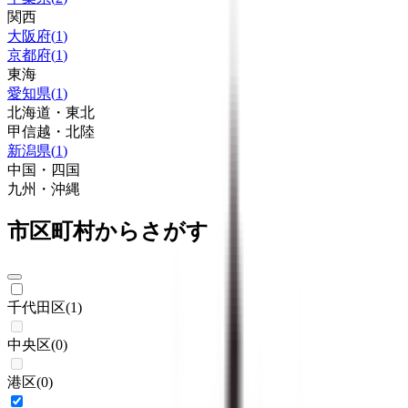
関西
大阪府
(
1
)
京都府
(
1
)
東海
愛知県
(
1
)
北海道・東北
甲信越・北陸
新潟県
(
1
)
中国・四国
九州・沖縄
市区町村からさがす
千代田区
(
1
)
中央区
(
0
)
港区
(
0
)