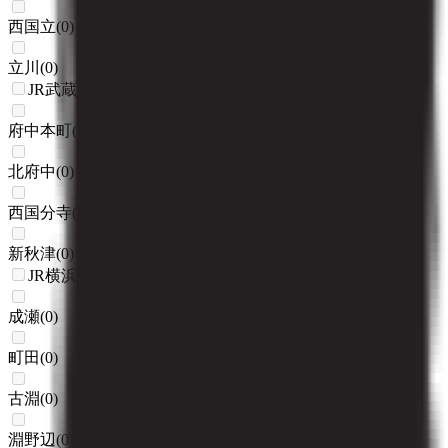
西国立
(
0
)
立川
(
0
)
JR武蔵野線
府中本町
(
0
)
北府中
(
0
)
西国分寺
(
0
)
新秋津
(
0
)
JR横浜線
成瀬
(
0
)
町田
(
0
)
古淵
(
0
)
淵野辺
(
0
)