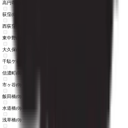
高円寺
(
0
)
荻窪
(
0
)
西荻窪
(
0
)
東中野
(
0
)
大久保
(
0
)
千駄ケ谷
(
0
)
信濃町
(
0
)
市ヶ谷
(
0
)
飯田橋
(
0
)
水道橋
(
0
)
浅草橋
(
0
)