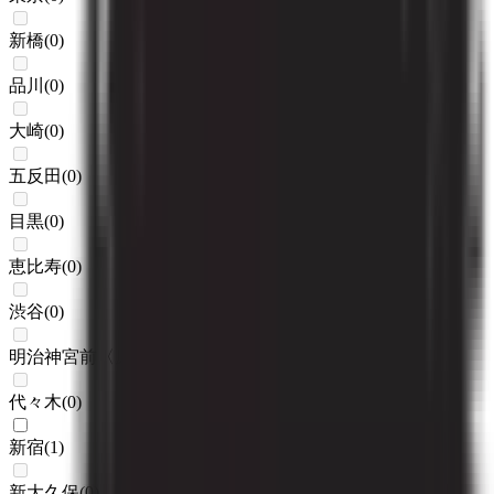
新橋
(
0
)
品川
(
0
)
大崎
(
0
)
五反田
(
0
)
目黒
(
0
)
恵比寿
(
0
)
渋谷
(
0
)
明治神宮前〈原宿〉
(
0
)
代々木
(
0
)
新宿
(
1
)
新大久保
(
0
)