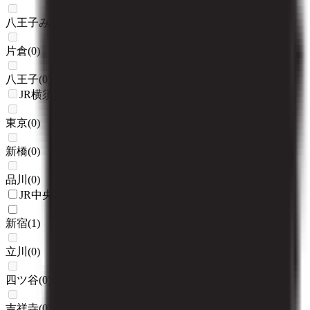
八王子みなみ野
(
0
)
片倉
(
0
)
八王子
(
0
)
JR横須賀線
東京
(
0
)
新橋
(
0
)
品川
(
0
)
JR中央本線(東京～塩尻)
新宿
(
1
)
立川
(
0
)
四ツ谷
(
0
)
吉祥寺
(
0
)