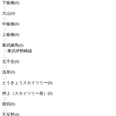
下板橋
(
0
)
大山
(
0
)
中板橋
(
0
)
上板橋
(
0
)
東武練馬
(
0
)
東武伊勢崎線
北千住
(
0
)
浅草
(
0
)
とうきょうスカイツリー
(
0
)
押上（スカイツリー前）
(
0
)
堀切
(
0
)
五反野
(
0
)