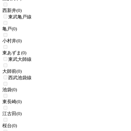
西新井
(
0
)
東武亀戸線
亀戸
(
0
)
小村井
(
0
)
東あずま
(
0
)
東武大師線
大師前
(
0
)
西武池袋線
池袋
(
0
)
東長崎
(
0
)
江古田
(
0
)
桜台
(
0
)