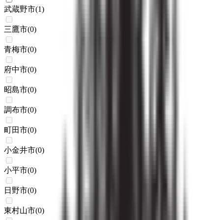
武蔵野市
(
1
)
三鷹市
(
0
)
青梅市
(
0
)
府中市
(
0
)
昭島市
(
0
)
調布市
(
0
)
町田市
(
0
)
小金井市
(
0
)
小平市
(
0
)
日野市
(
0
)
東村山市
(
0
)