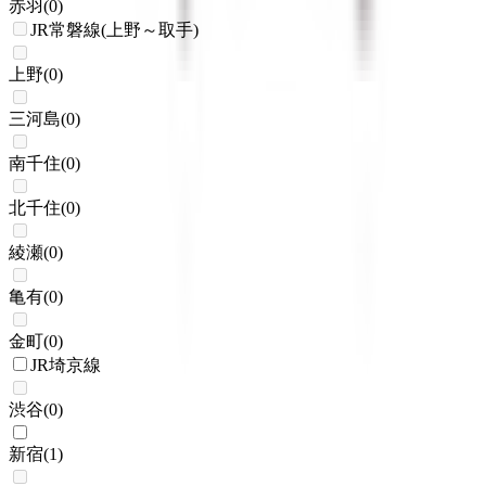
赤羽
(
0
)
JR常磐線(上野～取手)
上野
(
0
)
三河島
(
0
)
南千住
(
0
)
北千住
(
0
)
綾瀬
(
0
)
亀有
(
0
)
金町
(
0
)
JR埼京線
渋谷
(
0
)
新宿
(
1
)