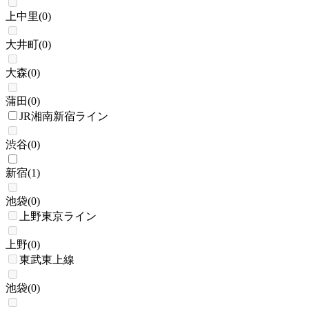
上中里
(
0
)
大井町
(
0
)
大森
(
0
)
蒲田
(
0
)
JR湘南新宿ライン
渋谷
(
0
)
新宿
(
1
)
池袋
(
0
)
上野東京ライン
上野
(
0
)
東武東上線
池袋
(
0
)