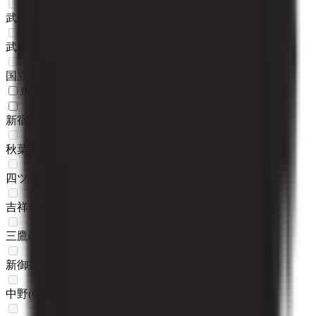
武蔵境
(
0
)
武蔵小金井
(
0
)
国立
(
0
)
JR中央・総武線
新宿
(
1
)
秋葉原
(
0
)
四ツ谷
(
0
)
吉祥寺
(
0
)
三鷹
(
0
)
新御茶ノ水
(
0
)
中野
(
0
)