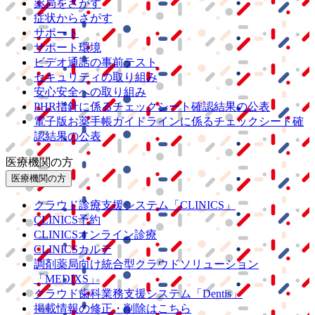
薬局をさがす
症状からさがす
サポート
サポート環境
ビデオ通話の事前テスト
セキュリティの取り組み
安心安全への取り組み
PHR指針に係るチェックシート確認結果の公表
電子版お薬手帳ガイドラインに係るチェックシート確
認結果の公表
医療機関の方
医療機関の方
クラウド診療
支援システム
「CLINICS」
CLINICS予約
CLINICSオンライン診療
CLINICSカルテ
調剤薬局向け統合型クラウドソリューション
「MEDIXS」
クラウド歯科業務
支援システム
「Dentis」
掲載情報の修正・削除はこちら