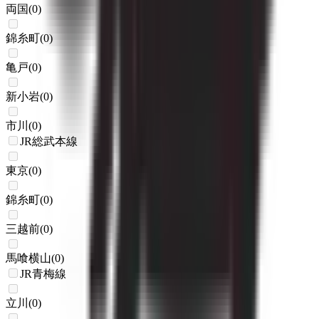
両国
(
0
)
錦糸町
(
0
)
亀戸
(
0
)
新小岩
(
0
)
市川
(
0
)
JR総武本線
東京
(
0
)
錦糸町
(
0
)
三越前
(
0
)
馬喰横山
(
0
)
JR青梅線
立川
(
0
)