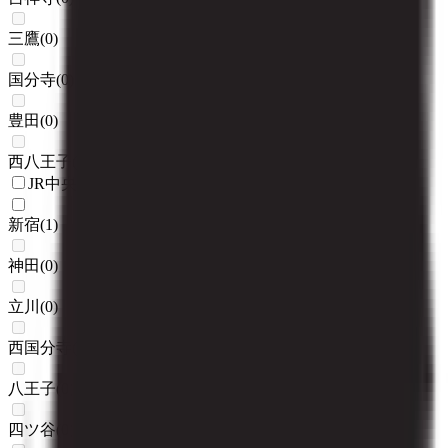
三鷹
(
0
)
国分寺
(
0
)
豊田
(
0
)
西八王子
(
0
)
JR中央線(快速)
新宿
(
1
)
神田
(
0
)
立川
(
0
)
西国分寺
(
0
)
八王子
(
0
)
四ツ谷
(
0
)