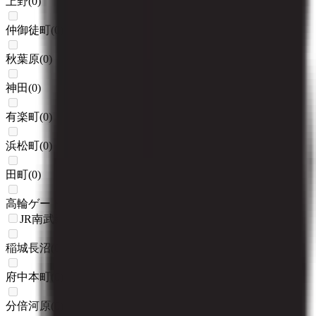
上野
(
0
)
仲御徒町
(
0
)
秋葉原
(
0
)
神田
(
0
)
有楽町
(
0
)
浜松町
(
0
)
田町
(
0
)
高輪ゲートウェイ
(
0
)
JR南武線
稲城長沼
(
0
)
府中本町
(
0
)
分倍河原
(
0
)