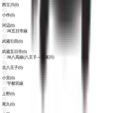
西立川
(
0
)
小作
(
0
)
河辺
(
0
)
JR五日市線
武蔵引田
(
0
)
武蔵五日市
(
0
)
JR八高線(八王子～高麗川)
北八王子
(
0
)
小宮
(
0
)
宇都宮線
上野
(
0
)
尾久
(
0
)