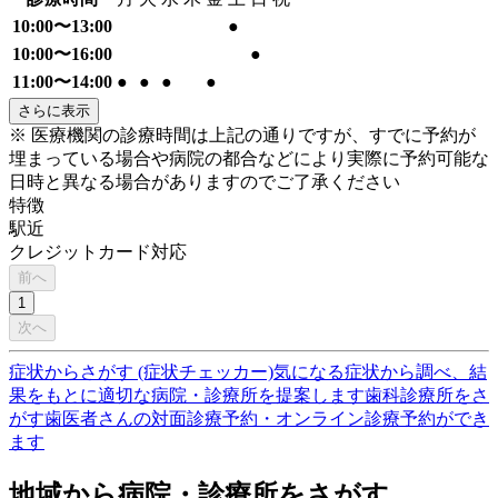
10:00〜13:00
●
10:00〜16:00
●
11:00〜14:00
●
●
●
●
さらに表示
※ 医療機関の診療時間は上記の通りですが、すでに予約が
埋まっている場合や病院の都合などにより実際に予約可能な
日時と異なる場合がありますのでご了承ください
特徴
駅近
クレジットカード対応
前へ
1
次へ
症状からさがす (症状チェッカー)
気になる症状から調べ、結
果をもとに適切な病院・診療所を提案します
歯科診療所をさ
がす
歯医者さんの対面診療予約・オンライン診療予約ができ
ます
地域から病院・診療所をさがす