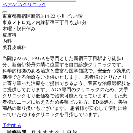
ベアAGAクリニック
東京都新宿区新宿3-14-22 小川ビル4階
東京メトロ丸ノ内線
新宿三丁目
徒歩
1
分
木曜・祝日
休み
皮膚科
内科
美容皮膚科
当院はAGA、FAGAを専門とした新宿三丁目駅より徒歩1
分、新宿伊勢丹の隣に位置する自由診療クリニックです。
科学的根拠のある治療と豊富な医学知識で、安全かつ効果の
期待できる治療をご提供いたします。 患者様ひとりひとり
に寄り添った治療をご提供できるよう、豊富な治療選択肢を
ご提供しております。 AGA専⾨のクリニックのため、⼤⼿
クリニックより低価格で治療可能となっています。 また患
者様のニーズに応えるため各種ピル処方、ED薬処方、美容
商品の取り扱いもございます。 患者様が安心して便利に通
っていただけるクリニックを目指しています。
予約する
診療時間
月
火
水
木
金
土
日
祝