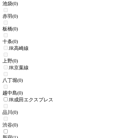
池袋
(
0
)
赤羽
(
0
)
板橋
(
0
)
十条
(
0
)
JR高崎線
上野
(
0
)
JR京葉線
八丁堀
(
0
)
越中島
(
0
)
JR成田エクスプレス
品川
(
0
)
渋谷
(
0
)
新宿
(
1
)