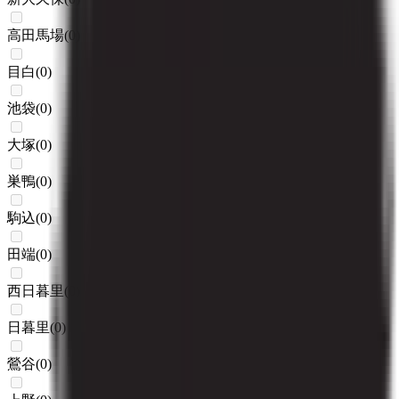
高田馬場
(
0
)
目白
(
0
)
池袋
(
0
)
大塚
(
0
)
巣鴨
(
0
)
駒込
(
0
)
田端
(
0
)
西日暮里
(
0
)
日暮里
(
0
)
鶯谷
(
0
)