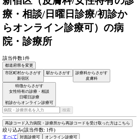
新宿区
（
皮膚科/女性特有の診
療・相談/日曜日診療/初診か
らオンライン診療可
）
の病
院・診療所
該当件数
1
件
都道府県を変更
市区町村からさがす
駅からさがす
診療科からさがす
新宿区
皮膚科
特徴からさがす
女性特有の診療・相談
日曜日診療
初診からオンライン診療可
検索
再診コード入力
病院・診療所から再診コードを受け取った方はこちら
絞り込み
(該当件数:
1
件)
すべて
対面診療可
オンライン診療可