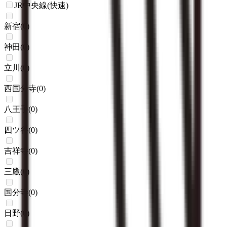
JR中央線(快速)
新宿
(
0
)
神田
(
0
)
立川
(
0
)
西国分寺
(
0
)
八王子
(
0
)
四ツ谷
(
0
)
吉祥寺
(
0
)
三鷹
(
0
)
国分寺
(
0
)
日野
(
0
)