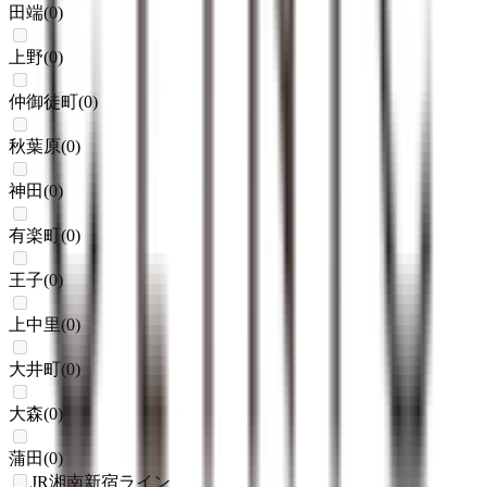
田端
(
0
)
上野
(
0
)
仲御徒町
(
0
)
秋葉原
(
0
)
神田
(
0
)
有楽町
(
0
)
王子
(
0
)
上中里
(
0
)
大井町
(
0
)
大森
(
0
)
蒲田
(
0
)
JR湘南新宿ライン