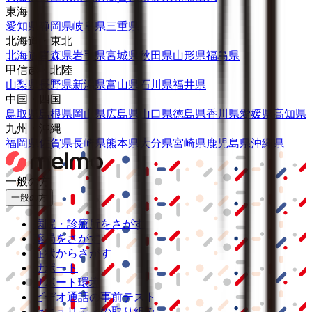
東海
愛知県
静岡県
岐阜県
三重県
北海道・東北
北海道
青森県
岩手県
宮城県
秋田県
山形県
福島県
甲信越・北陸
山梨県
長野県
新潟県
富山県
石川県
福井県
中国・四国
鳥取県
島根県
岡山県
広島県
山口県
徳島県
香川県
愛媛県
高知県
九州・沖縄
福岡県
佐賀県
長崎県
熊本県
大分県
宮崎県
鹿児島県
沖縄県
一般の方
一般の方
病院・診療所をさがす
薬局をさがす
症状からさがす
サポート
サポート環境
ビデオ通話の事前テスト
セキュリティの取り組み