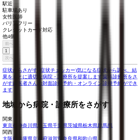
駅近
駐車場あり
女性医師
バリアフリー
クレジットカード対応
他
4
個
前へ
1
次へ
症状からさがす (症状チェッカー)
気になる症状から調べ、結
果をもとに適切な病院・診療所を提案します
歯科診療所をさ
がす
歯医者さんの対面診療予約・オンライン診療予約ができ
ます
地域から病院・診療所をさがす
関東
東京都
神奈川県
埼玉県
千葉県
茨城県
栃木県
群馬県
関西
大阪府
兵庫県
京都府
滋賀県
奈良県
和歌山県