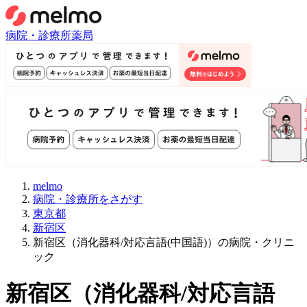
病院・診療所
薬局
melmo
病院・診療所をさがす
東京都
新宿区
新宿区（消化器科/対応言語(中国語)）の病院・クリニ
ック
新宿区
（
消化器科/対応言語