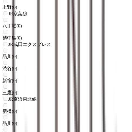
上野
(
0
)
JR京葉線
八丁堀
(
0
)
越中島
(
0
)
JR成田エクスプレス
品川
(
0
)
渋谷
(
0
)
新宿
(
0
)
三鷹
(
0
)
JR京浜東北線
新橋
(
0
)
品川
(
0
)