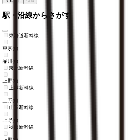
リセット
検索
駅・沿線からさがす
東海道新幹線
東京
(
0
)
品川
(
0
)
東北新幹線
上野
(
0
)
上越新幹線
上野
(
0
)
山形新幹線
上野
(
0
)
秋田新幹線
上野
(
0
)