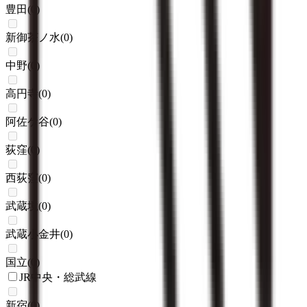
豊田
(
0
)
新御茶ノ水
(
0
)
中野
(
0
)
高円寺
(
0
)
阿佐ケ谷
(
0
)
荻窪
(
0
)
西荻窪
(
0
)
武蔵境
(
0
)
武蔵小金井
(
0
)
国立
(
0
)
JR中央・総武線
新宿
(
0
)