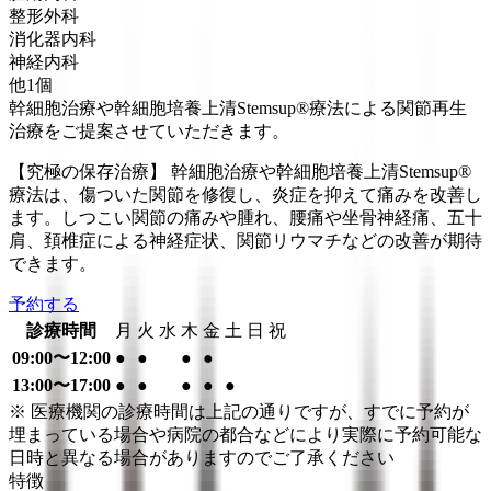
整形外科
消化器内科
神経内科
他
1
個
幹細胞治療や幹細胞培養上清Stemsup®療法による関節再生
治療をご提案させていただきます。
【究極の保存治療】 幹細胞治療や幹細胞培養上清Stemsup®
療法は、傷ついた関節を修復し、炎症を抑えて痛みを改善し
ます。しつこい関節の痛みや腫れ、腰痛や坐骨神経痛、五十
肩、頚椎症による神経症状、関節リウマチなどの改善が期待
できます。
予約する
診療時間
月
火
水
木
金
土
日
祝
09:00〜12:00
●
●
●
●
13:00〜17:00
●
●
●
●
●
※ 医療機関の診療時間は上記の通りですが、すでに予約が
埋まっている場合や病院の都合などにより実際に予約可能な
日時と異なる場合がありますのでご了承ください
特徴