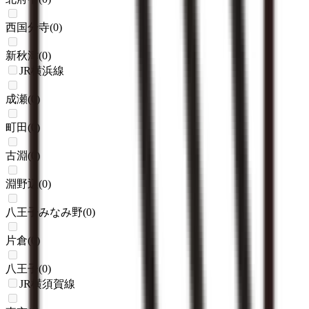
西国分寺
(
0
)
新秋津
(
0
)
JR横浜線
成瀬
(
0
)
町田
(
0
)
古淵
(
0
)
淵野辺
(
0
)
八王子みなみ野
(
0
)
片倉
(
0
)
八王子
(
0
)
JR横須賀線