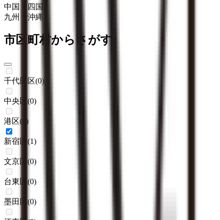
中国・四国
九州・沖縄
市区町村からさがす
千代田区
(
0
)
中央区
(
0
)
港区
(
0
)
新宿区
(
1
)
文京区
(
0
)
台東区
(
0
)
墨田区
(
0
)