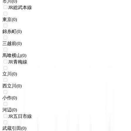
市川
(
0
)
JR総武本線
東京
(
0
)
錦糸町
(
0
)
三越前
(
0
)
馬喰横山
(
0
)
JR青梅線
立川
(
0
)
西立川
(
0
)
小作
(
0
)
河辺
(
0
)
JR五日市線
武蔵引田
(
0
)