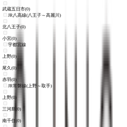
武蔵五日市
(
0
)
JR八高線(八王子～高麗川)
北八王子
(
0
)
小宮
(
0
)
宇都宮線
上野
(
0
)
尾久
(
0
)
赤羽
(
0
)
JR常磐線(上野～取手)
上野
(
0
)
三河島
(
0
)
南千住
(
0
)