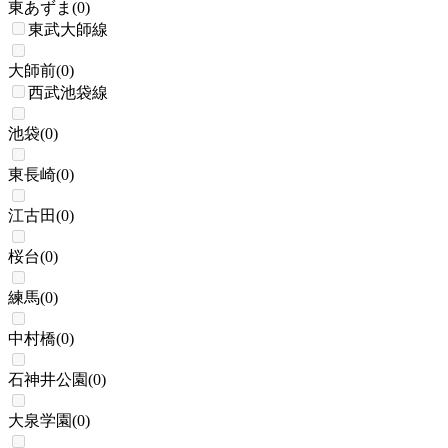
東あずま
(
0
)
東武大師線
大師前
(
0
)
西武池袋線
池袋
(
0
)
東長崎
(
0
)
江古田
(
0
)
桜台
(
0
)
練馬
(
0
)
中村橋
(
0
)
石神井公園
(
0
)
大泉学園
(
0
)