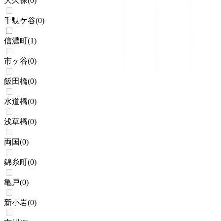
大久保
(
0
)
千駄ケ谷
(
0
)
信濃町
(
1
)
市ヶ谷
(
0
)
飯田橋
(
0
)
水道橋
(
0
)
浅草橋
(
0
)
両国
(
0
)
錦糸町
(
0
)
亀戸
(
0
)
新小岩
(
0
)