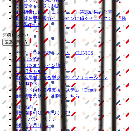
安心安全への取り組み
PHR指針に係るチェックシート確認結果の公表
電子版お薬手帳ガイドラインに係るチェックシート確
認結果の公表
医療機関の方
医療機関の方
クラウド診療
支援システム
「CLINICS」
CLINICS予約
CLINICSオンライン診療
CLINICSカルテ
調剤薬局向け統合型クラウドソリューション
「MEDIXS」
クラウド歯科業務
支援システム
「Dentis」
掲載情報の修正・削除はこちら
利用規約
特定商取引法に基づく表記
プライバシーポリシー
外部送信ポリシー