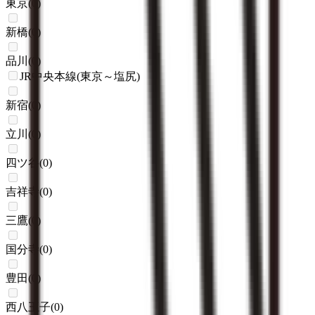
東京
(
0
)
新橋
(
0
)
品川
(
0
)
JR中央本線(東京～塩尻)
新宿
(
0
)
立川
(
0
)
四ツ谷
(
0
)
吉祥寺
(
0
)
三鷹
(
0
)
国分寺
(
0
)
豊田
(
0
)
西八王子
(
0
)