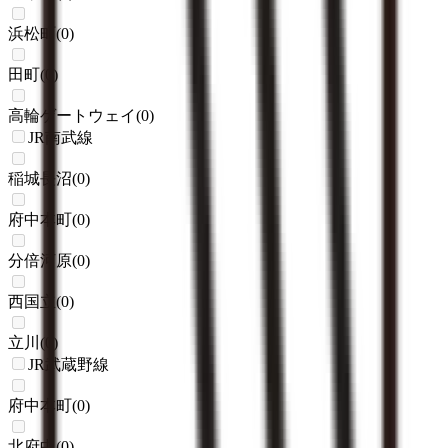
浜松町
(
0
)
田町
(
0
)
高輪ゲートウェイ
(
0
)
JR南武線
稲城長沼
(
0
)
府中本町
(
0
)
分倍河原
(
0
)
西国立
(
0
)
立川
(
0
)
JR武蔵野線
府中本町
(
0
)
北府中
(
0
)