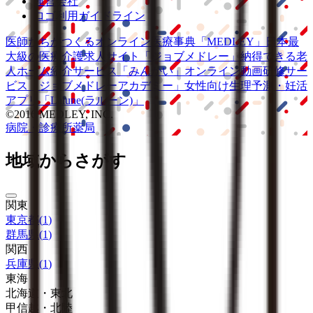
運営会社
ロゴ利用ガイドライン
医師たちがつくる
オンライン医療事典
「MEDLEY」
日本最
大級の
医療介護求人サイト
「ジョブメドレー」
納得できる
老
人ホーム紹介サービス
「みんかい」
オンライン
動画研修サー
ビス
「ジョブメドレー
アカデミー」
女性向け
生理予測・妊活
アプリ
「Lalune(ラルーン)」
©2016 MEDLEY, INC.
病院・診療所
薬局
地域からさがす
関東
東京都
(
1
)
群馬県
(
1
)
関西
兵庫県
(
1
)
東海
北海道・東北
甲信越・北陸