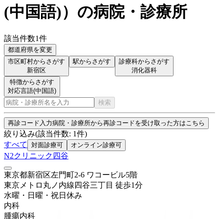
(中国語)
）
の病院・診療所
該当件数
1
件
都道府県を変更
市区町村からさがす
駅からさがす
診療科からさがす
新宿区
消化器科
特徴からさがす
対応言語(中国語)
検索
再診コード入力
病院・診療所から再診コードを受け取った方はこちら
絞り込み
(該当件数:
1
件)
すべて
対面診療可
オンライン診療可
N2クリニック四谷
東京都新宿区左門町2-6 ワコービル5階
東京メトロ丸ノ内線
四谷三丁目
徒歩
1
分
水曜・日曜・祝日
休み
内科
腫瘍内科