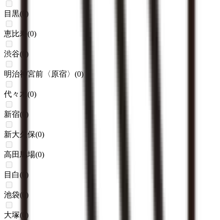
目黒
(
0
)
恵比寿
(
0
)
渋谷
(
0
)
明治神宮前〈原宿〉
(
0
)
代々木
(
0
)
新宿
(
0
)
新大久保
(
0
)
高田馬場
(
0
)
目白
(
0
)
池袋
(
0
)
大塚
(
0
)