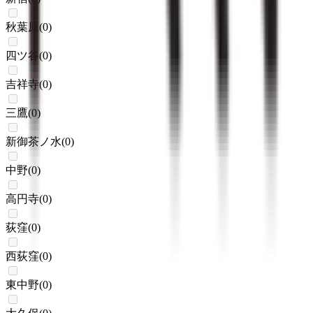
秋葉原
(
0
)
四ツ谷
(
0
)
吉祥寺
(
0
)
三鷹
(
0
)
新御茶ノ水
(
0
)
中野
(
0
)
高円寺
(
0
)
荻窪
(
0
)
西荻窪
(
0
)
東中野
(
0
)