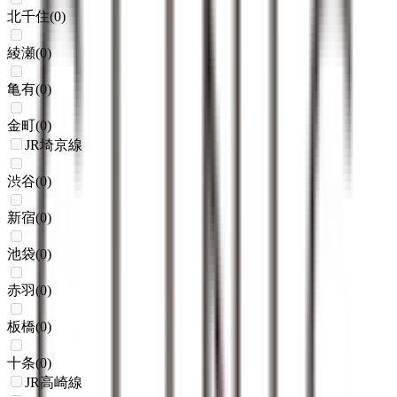
北千住
(
0
)
綾瀬
(
0
)
亀有
(
0
)
金町
(
0
)
JR埼京線
渋谷
(
0
)
新宿
(
0
)
池袋
(
0
)
赤羽
(
0
)
板橋
(
0
)
十条
(
0
)
JR高崎線