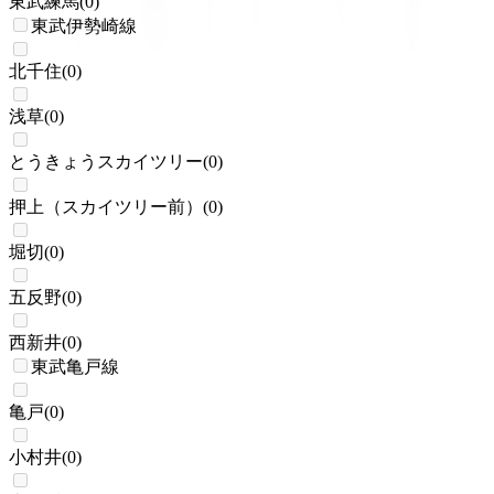
東武練馬
(
0
)
東武伊勢崎線
北千住
(
0
)
浅草
(
0
)
とうきょうスカイツリー
(
0
)
押上（スカイツリー前）
(
0
)
堀切
(
0
)
五反野
(
0
)
西新井
(
0
)
東武亀戸線
亀戸
(
0
)
小村井
(
0
)