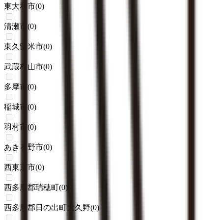
東大和市
(
0
)
清瀬市
(
0
)
東久留米市
(
0
)
武蔵村山市
(
0
)
多摩市
(
0
)
稲城市
(
0
)
羽村市
(
0
)
あきる野市
(
0
)
西東京市
(
0
)
西多摩郡瑞穂町
(
0
)
西多摩郡日の出町大久野
(
0
)