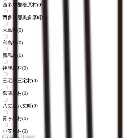
西多摩郡檜原村
(
0
)
西多摩郡奥多摩町
(
0
)
大島町
(
0
)
利島村
(
0
)
新島村
(
0
)
神津島村
(
0
)
三宅島三宅村
(
0
)
御蔵島村
(
0
)
八丈島八丈町
(
0
)
青ヶ島村
(
0
)
小笠原村
(
0
)