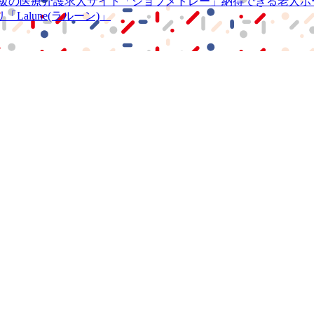
級の
医療介護求人サイト
「ジョブメドレー」
納得できる
老人ホ
リ
「Lalune(ラルーン)」