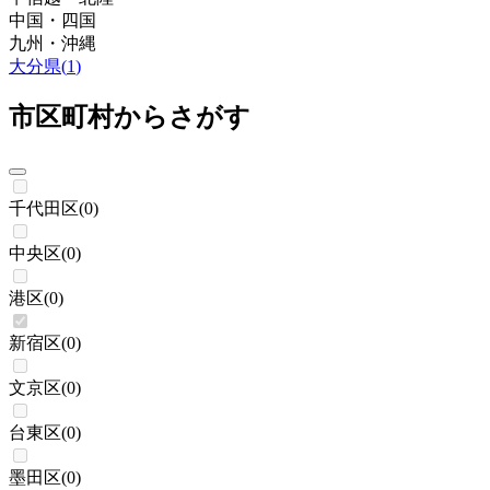
中国・四国
九州・沖縄
大分県
(
1
)
市区町村からさがす
千代田区
(
0
)
中央区
(
0
)
港区
(
0
)
新宿区
(
0
)
文京区
(
0
)
台東区
(
0
)
墨田区
(
0
)