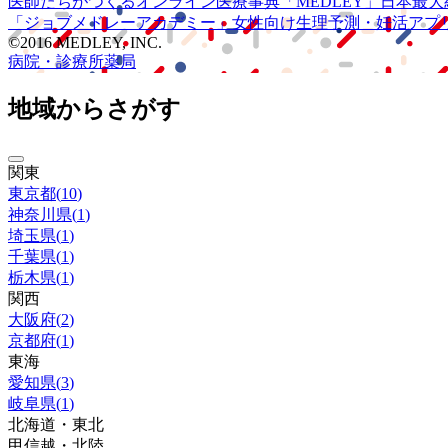
医師たちがつくる
オンライン医療事典
「MEDLEY」
日本最大
「ジョブメドレー
アカデミー」
女性向け
生理予測・妊活アプ
©2016 MEDLEY, INC.
病院・診療所
薬局
地域からさがす
関東
東京都
(
10
)
神奈川県
(
1
)
埼玉県
(
1
)
千葉県
(
1
)
栃木県
(
1
)
関西
大阪府
(
2
)
京都府
(
1
)
東海
愛知県
(
3
)
岐阜県
(
1
)
北海道・東北
甲信越・北陸