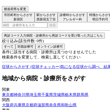
都道府県を変更
市区町村からさがす
駅からさがす
診療科からさがす
特徴からさが
新宿区
西新宿五丁目
アレルギー科
明日予約可
検索
再診コード入力
病院・診療所から再診コードを受け取った方はこちら
絞り込み
(該当件数:
0
件)
すべて
対面診療可
オンライン診療可
条件に該当する病院・診療所は見つかりませんでした
検索条件を変更して、検索し直してください
症状からさがす (症状チェッカー)
気になる症状から調べ、結
地域から病院・診療所をさがす
関東
東京都
神奈川県
埼玉県
千葉県
茨城県
栃木県
群馬県
関西
大阪府
兵庫県
京都府
滋賀県
奈良県
和歌山県