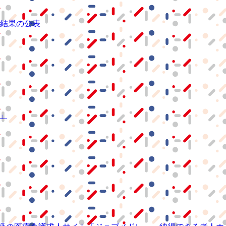
結果の公表
S」