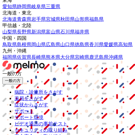
東海
愛知県
静岡県
岐阜県
三重県
北海道・東北
北海道
青森県
岩手県
宮城県
秋田県
山形県
福島県
甲信越・北陸
山梨県
長野県
新潟県
富山県
石川県
福井県
中国・四国
鳥取県
島根県
岡山県
広島県
山口県
徳島県
香川県
愛媛県
高知県
九州・沖縄
福岡県
佐賀県
長崎県
熊本県
大分県
宮崎県
鹿児島県
沖縄県
一般の方
一般の方
病院・診療所をさがす
薬局をさがす
症状からさがす
サポート
サポート環境
ビデオ通話の事前テスト
セキュリティの取り組み