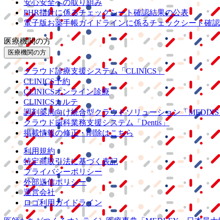
安心安全への取り組み
PHR指針に係るチェックシート確認結果の公表
電子版お薬手帳ガイドラインに係るチェックシート確認
医療機関の方
医療機関の方
クラウド診療
支援システム
「CLINICS」
CLINICS予約
CLINICSオンライン診療
CLINICSカルテ
調剤薬局向け統合型クラウドソリューション
「MEDIX
クラウド歯科業務
支援システム
「Dentis」
掲載情報の修正・削除はこちら
利用規約
特定商取引法に基づく表記
プライバシーポリシー
外部送信ポリシー
運営会社
ロゴ利用ガイドライン