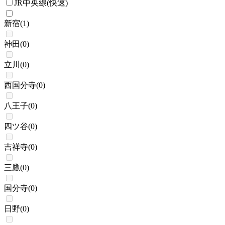
JR中央線(快速)
新宿
(
1
)
神田
(
0
)
立川
(
0
)
西国分寺
(
0
)
八王子
(
0
)
四ツ谷
(
0
)
吉祥寺
(
0
)
三鷹
(
0
)
国分寺
(
0
)
日野
(
0
)