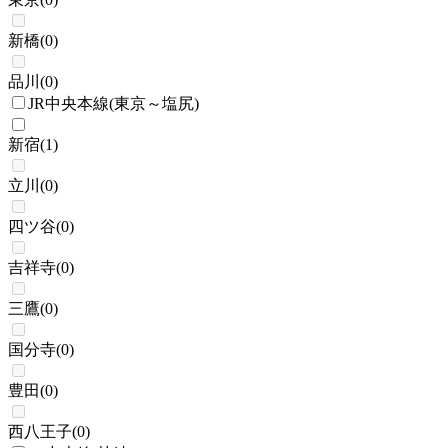
新橋
(
0
)
品川
(
0
)
JR中央本線(東京～塩尻)
新宿
(
1
)
立川
(
0
)
四ツ谷
(
0
)
吉祥寺
(
0
)
三鷹
(
0
)
国分寺
(
0
)
豊田
(
0
)
西八王子
(
0
)