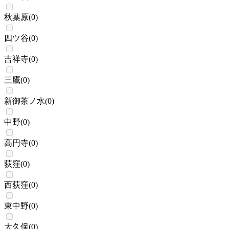
秋葉原
(
0
)
四ツ谷
(
0
)
吉祥寺
(
0
)
三鷹
(
0
)
新御茶ノ水
(
0
)
中野
(
0
)
高円寺
(
0
)
荻窪
(
0
)
西荻窪
(
0
)
東中野
(
0
)
大久保
(
0
)