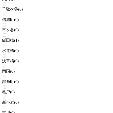
千駄ケ谷
(
0
)
信濃町
(
0
)
市ヶ谷
(
0
)
飯田橋
(
1
)
水道橋
(
0
)
浅草橋
(
0
)
両国
(
0
)
錦糸町
(
0
)
亀戸
(
0
)
新小岩
(
0
)
市川
(
0
)