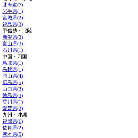
北海道
(
7
)
岩手県
(
1
)
宮城県
(
2
)
福島県
(
3
)
甲信越・北陸
新潟県
(
3
)
富山県
(
3
)
石川県
(
1
)
中国・四国
鳥取県
(
1
)
島根県
(
1
)
岡山県
(
4
)
広島県
(
5
)
山口県
(
3
)
徳島県
(
3
)
香川県
(
1
)
愛媛県
(
2
)
九州・沖縄
福岡県
(
6
)
佐賀県
(
2
)
熊本県
(
5
)