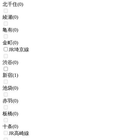
北千住
(
0
)
綾瀬
(
0
)
亀有
(
0
)
金町
(
0
)
JR埼京線
渋谷
(
0
)
新宿
(
1
)
池袋
(
0
)
赤羽
(
0
)
板橋
(
0
)
十条
(
0
)
JR高崎線