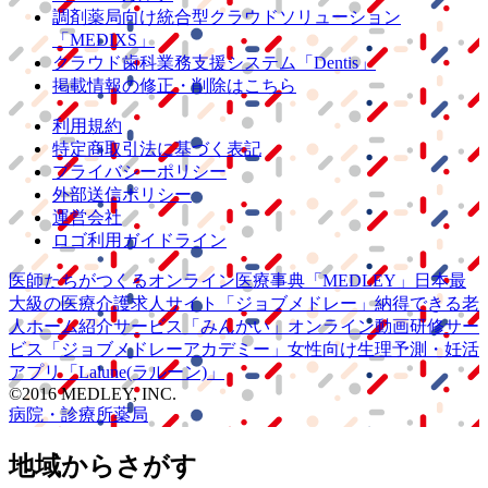
調剤薬局向け統合型クラウドソリューション
「MEDIXS」
クラウド歯科業務
支援システム
「Dentis」
掲載情報の修正・削除はこちら
利用規約
特定商取引法に基づく表記
プライバシーポリシー
外部送信ポリシー
運営会社
ロゴ利用ガイドライン
医師たちがつくる
オンライン医療事典
「MEDLEY」
日本最
大級の
医療介護求人サイト
「ジョブメドレー」
納得できる
老
人ホーム紹介サービス
「みんかい」
オンライン
動画研修サー
ビス
「ジョブメドレー
アカデミー」
女性向け
生理予測・妊活
アプリ
「Lalune(ラルーン)」
©2016 MEDLEY, INC.
病院・診療所
薬局
地域からさがす