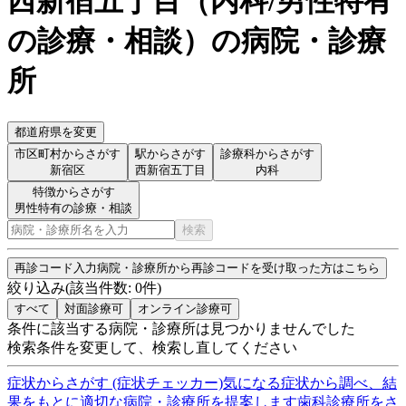
西新宿五丁目
（
内科/男性特有
の診療・相談
）
の病院・診療
所
都道府県を変更
市区町村からさがす
駅からさがす
診療科からさがす
新宿区
西新宿五丁目
内科
特徴からさがす
男性特有の診療・相談
検索
再診コード入力
病院・診療所から再診コードを受け取った方はこちら
絞り込み
(該当件数:
0
件)
すべて
対面診療可
オンライン診療可
条件に該当する病院・診療所は見つかりませんでした
検索条件を変更して、検索し直してください
症状からさがす (症状チェッカー)
気になる症状から調べ、結
果をもとに適切な病院・診療所を提案します
歯科診療所をさ