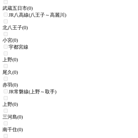
武蔵五日市
(
0
)
JR八高線(八王子～高麗川)
北八王子
(
0
)
小宮
(
0
)
宇都宮線
上野
(
0
)
尾久
(
0
)
赤羽
(
0
)
JR常磐線(上野～取手)
上野
(
0
)
三河島
(
0
)
南千住
(
0
)