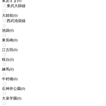
東あずま
(
0
)
東武大師線
大師前
(
0
)
西武池袋線
池袋
(
0
)
東長崎
(
0
)
江古田
(
0
)
桜台
(
0
)
練馬
(
0
)
中村橋
(
0
)
石神井公園
(
0
)
大泉学園
(
0
)