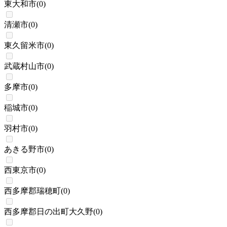
東大和市
(
0
)
清瀬市
(
0
)
東久留米市
(
0
)
武蔵村山市
(
0
)
多摩市
(
0
)
稲城市
(
0
)
羽村市
(
0
)
あきる野市
(
0
)
西東京市
(
0
)
西多摩郡瑞穂町
(
0
)
西多摩郡日の出町大久野
(
0
)