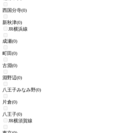
西国分寺
(
0
)
新秋津
(
0
)
JR横浜線
成瀬
(
0
)
町田
(
0
)
古淵
(
0
)
淵野辺
(
0
)
八王子みなみ野
(
0
)
片倉
(
0
)
八王子
(
0
)
JR横須賀線
東京
(
0
)