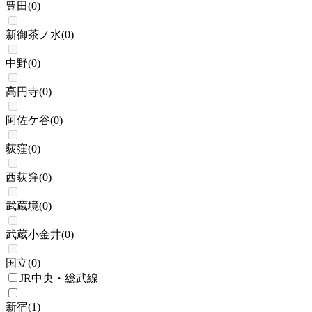
豊田
(
0
)
新御茶ノ水
(
0
)
中野
(
0
)
高円寺
(
0
)
阿佐ケ谷
(
0
)
荻窪
(
0
)
西荻窪
(
0
)
武蔵境
(
0
)
武蔵小金井
(
0
)
国立
(
0
)
JR中央・総武線
新宿
(
1
)