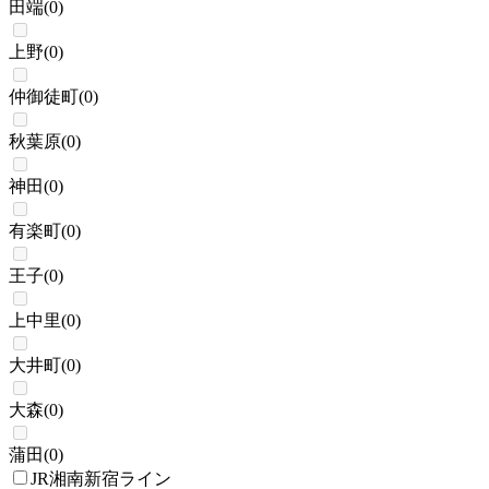
田端
(
0
)
上野
(
0
)
仲御徒町
(
0
)
秋葉原
(
0
)
神田
(
0
)
有楽町
(
0
)
王子
(
0
)
上中里
(
0
)
大井町
(
0
)
大森
(
0
)
蒲田
(
0
)
JR湘南新宿ライン