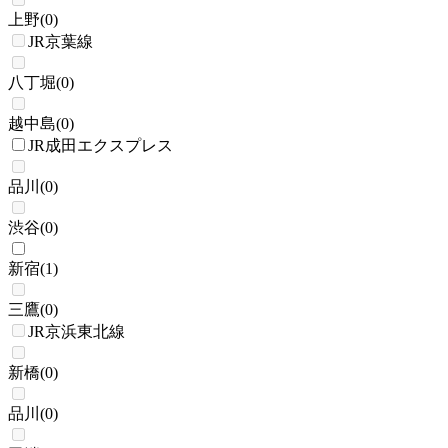
上野
(
0
)
JR京葉線
八丁堀
(
0
)
越中島
(
0
)
JR成田エクスプレス
品川
(
0
)
渋谷
(
0
)
新宿
(
1
)
三鷹
(
0
)
JR京浜東北線
新橋
(
0
)
品川
(
0
)