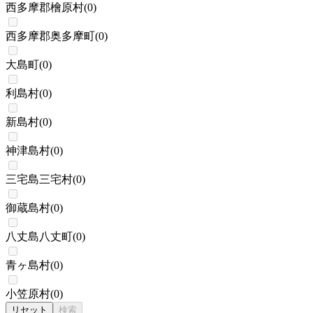
西多摩郡檜原村
(
0
)
西多摩郡奥多摩町
(
0
)
大島町
(
0
)
利島村
(
0
)
新島村
(
0
)
神津島村
(
0
)
三宅島三宅村
(
0
)
御蔵島村
(
0
)
八丈島八丈町
(
0
)
青ヶ島村
(
0
)
小笠原村
(
0
)
リセット
検索