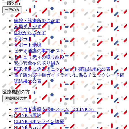
一般の方
一般の方
病院・診療所をさがす
薬局をさがす
症状からさがす
サポート
サポート環境
ビデオ通話の事前テスト
セキュリティの取り組み
安心安全への取り組み
PHR指針に係るチェックシート確認結果の公表
電子版お薬手帳ガイドラインに係るチェックシート確
認結果の公表
医療機関の方
医療機関の方
クラウド診療
支援システム
「CLINICS」
CLINICS予約
CLINICSオンライン診療
CLINICSカルテ