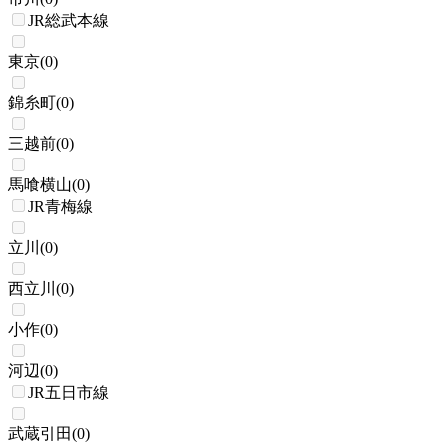
JR総武本線
東京
(
0
)
錦糸町
(
0
)
三越前
(
0
)
馬喰横山
(
0
)
JR青梅線
立川
(
0
)
西立川
(
0
)
小作
(
0
)
河辺
(
0
)
JR五日市線
武蔵引田
(
0
)