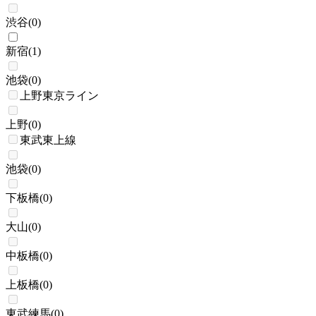
渋谷
(
0
)
新宿
(
1
)
池袋
(
0
)
上野東京ライン
上野
(
0
)
東武東上線
池袋
(
0
)
下板橋
(
0
)
大山
(
0
)
中板橋
(
0
)
上板橋
(
0
)
東武練馬
(
0
)