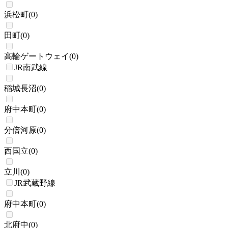
浜松町
(
0
)
田町
(
0
)
高輪ゲートウェイ
(
0
)
JR南武線
稲城長沼
(
0
)
府中本町
(
0
)
分倍河原
(
0
)
西国立
(
0
)
立川
(
0
)
JR武蔵野線
府中本町
(
0
)
北府中
(
0
)