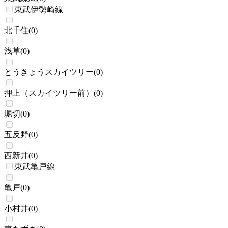
東武伊勢崎線
北千住
(
0
)
浅草
(
0
)
とうきょうスカイツリー
(
0
)
押上（スカイツリー前）
(
0
)
堀切
(
0
)
五反野
(
0
)
西新井
(
0
)
東武亀戸線
亀戸
(
0
)
小村井
(
0
)