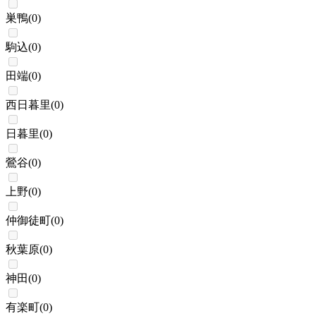
巣鴨
(
0
)
駒込
(
0
)
田端
(
0
)
西日暮里
(
0
)
日暮里
(
0
)
鶯谷
(
0
)
上野
(
0
)
仲御徒町
(
0
)
秋葉原
(
0
)
神田
(
0
)
有楽町
(
0
)