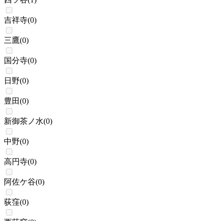
吉祥寺
(
0
)
三鷹
(
0
)
国分寺
(
0
)
日野
(
0
)
豊田
(
0
)
新御茶ノ水
(
0
)
中野
(
0
)
高円寺
(
0
)
阿佐ケ谷
(
0
)
荻窪
(
0
)