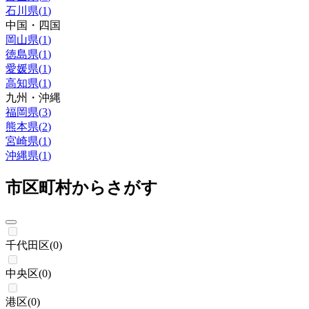
石川県
(
1
)
中国・四国
岡山県
(
1
)
徳島県
(
1
)
愛媛県
(
1
)
高知県
(
1
)
九州・沖縄
福岡県
(
3
)
熊本県
(
2
)
宮崎県
(
1
)
沖縄県
(
1
)
市区町村からさがす
千代田区
(
0
)
中央区
(
0
)
港区
(
0
)