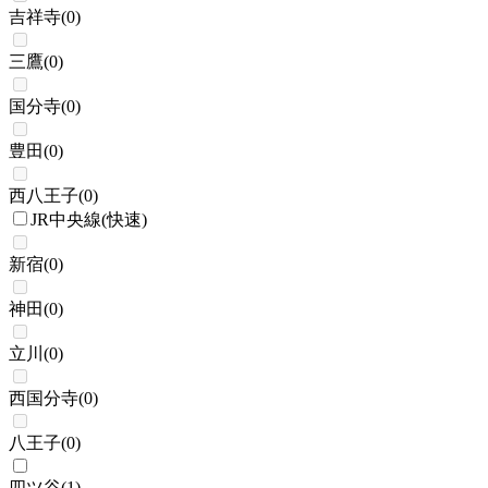
吉祥寺
(
0
)
三鷹
(
0
)
国分寺
(
0
)
豊田
(
0
)
西八王子
(
0
)
JR中央線(快速)
新宿
(
0
)
神田
(
0
)
立川
(
0
)
西国分寺
(
0
)
八王子
(
0
)
四ツ谷
(
1
)