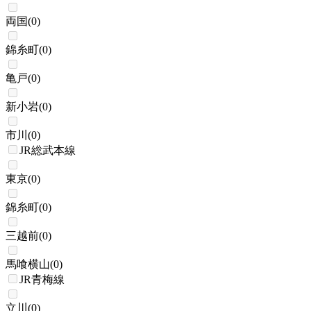
両国
(
0
)
錦糸町
(
0
)
亀戸
(
0
)
新小岩
(
0
)
市川
(
0
)
JR総武本線
東京
(
0
)
錦糸町
(
0
)
三越前
(
0
)
馬喰横山
(
0
)
JR青梅線
立川
(
0
)