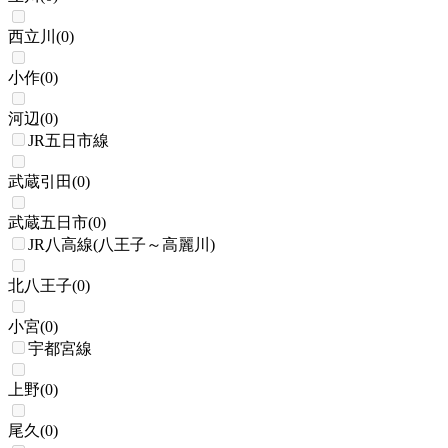
西立川
(
0
)
小作
(
0
)
河辺
(
0
)
JR五日市線
武蔵引田
(
0
)
武蔵五日市
(
0
)
JR八高線(八王子～高麗川)
北八王子
(
0
)
小宮
(
0
)
宇都宮線
上野
(
0
)
尾久
(
0
)