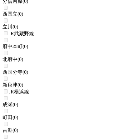
分倍河原
(
0
)
西国立
(
0
)
立川
(
0
)
JR武蔵野線
府中本町
(
0
)
北府中
(
0
)
西国分寺
(
0
)
新秋津
(
0
)
JR横浜線
成瀬
(
0
)
町田
(
0
)
古淵
(
0
)