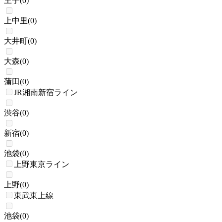
王子
(
0
)
上中里
(
0
)
大井町
(
0
)
大森
(
0
)
蒲田
(
0
)
JR湘南新宿ライン
渋谷
(
0
)
新宿
(
0
)
池袋
(
0
)
上野東京ライン
上野
(
0
)
東武東上線
池袋
(
0
)