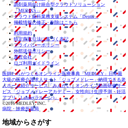
調剤薬局向け統合型クラウドソリューション
「MEDIXS」
クラウド歯科業務
支援システム
「Dentis」
掲載情報の修正・削除はこちら
利用規約
特定商取引法に基づく表記
プライバシーポリシー
外部送信ポリシー
運営会社
ロゴ利用ガイドライン
医師たちがつくる
オンライン医療事典
「MEDLEY」
日本最
大級の
医療介護求人サイト
「ジョブメドレー」
納得できる
老
人ホーム紹介サービス
「みんかい」
オンライン
動画研修サー
ビス
「ジョブメドレー
アカデミー」
女性向け
生理予測・妊活
アプリ
「Lalune(ラルーン)」
©2016 MEDLEY, INC.
病院・診療所
薬局
地域からさがす