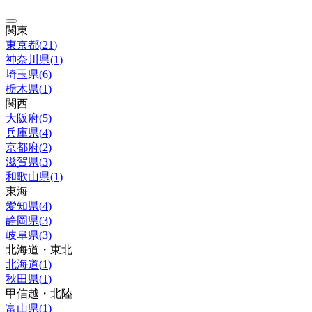
関東
東京都
(
21
)
神奈川県
(
1
)
埼玉県
(
6
)
栃木県
(
1
)
関西
大阪府
(
5
)
兵庫県
(
4
)
京都府
(
2
)
滋賀県
(
3
)
和歌山県
(
1
)
東海
愛知県
(
4
)
静岡県
(
3
)
岐阜県
(
3
)
北海道・東北
北海道
(
1
)
秋田県
(
1
)
甲信越・北陸
富山県
(
1
)