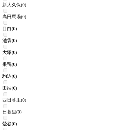
新大久保
(
0
)
高田馬場
(
0
)
目白
(
0
)
池袋
(
0
)
大塚
(
0
)
巣鴨
(
0
)
駒込
(
0
)
田端
(
0
)
西日暮里
(
0
)
日暮里
(
0
)
鶯谷
(
0
)