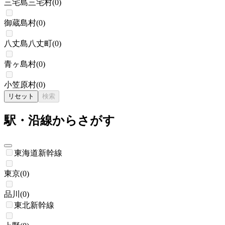
三宅島三宅村
(
0
)
御蔵島村
(
0
)
八丈島八丈町
(
0
)
青ヶ島村
(
0
)
小笠原村
(
0
)
リセット
検索
駅・沿線からさがす
東海道新幹線
東京
(
0
)
品川
(
0
)
東北新幹線