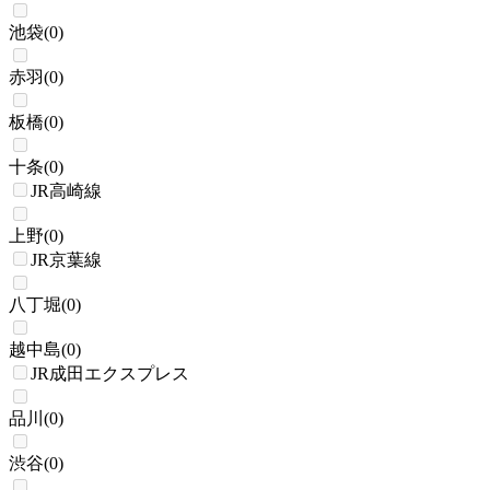
池袋
(
0
)
赤羽
(
0
)
板橋
(
0
)
十条
(
0
)
JR高崎線
上野
(
0
)
JR京葉線
八丁堀
(
0
)
越中島
(
0
)
JR成田エクスプレス
品川
(
0
)
渋谷
(
0
)