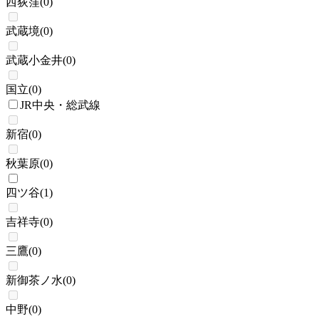
西荻窪
(
0
)
武蔵境
(
0
)
武蔵小金井
(
0
)
国立
(
0
)
JR中央・総武線
新宿
(
0
)
秋葉原
(
0
)
四ツ谷
(
1
)
吉祥寺
(
0
)
三鷹
(
0
)
新御茶ノ水
(
0
)
中野
(
0
)