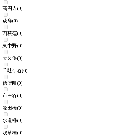
高円寺
(
0
)
荻窪
(
0
)
西荻窪
(
0
)
東中野
(
0
)
大久保
(
0
)
千駄ケ谷
(
0
)
信濃町
(
0
)
市ヶ谷
(
0
)
飯田橋
(
0
)
水道橋
(
0
)
浅草橋
(
0
)