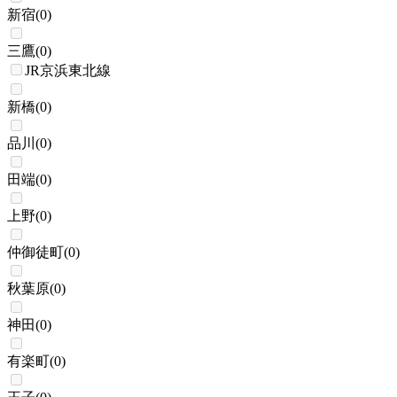
新宿
(
0
)
三鷹
(
0
)
JR京浜東北線
新橋
(
0
)
品川
(
0
)
田端
(
0
)
上野
(
0
)
仲御徒町
(
0
)
秋葉原
(
0
)
神田
(
0
)
有楽町
(
0
)