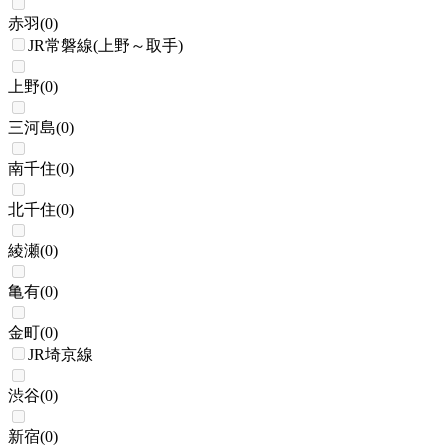
赤羽
(
0
)
JR常磐線(上野～取手)
上野
(
0
)
三河島
(
0
)
南千住
(
0
)
北千住
(
0
)
綾瀬
(
0
)
亀有
(
0
)
金町
(
0
)
JR埼京線
渋谷
(
0
)
新宿
(
0
)