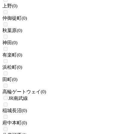
上野
(
0
)
仲御徒町
(
0
)
秋葉原
(
0
)
神田
(
0
)
有楽町
(
0
)
浜松町
(
0
)
田町
(
0
)
高輪ゲートウェイ
(
0
)
JR南武線
稲城長沼
(
0
)
府中本町
(
0
)