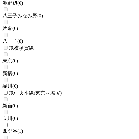
淵野辺
(
0
)
八王子みなみ野
(
0
)
片倉
(
0
)
八王子
(
0
)
JR横須賀線
東京
(
0
)
新橋
(
0
)
品川
(
0
)
JR中央本線(東京～塩尻)
新宿
(
0
)
立川
(
0
)
四ツ谷
(
1
)