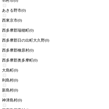
羽村市
(
0
)
あきる野市
(
0
)
西東京市
(
0
)
西多摩郡瑞穂町
(
0
)
西多摩郡日の出町大久野
(
0
)
西多摩郡檜原村
(
0
)
西多摩郡奥多摩町
(
0
)
大島町
(
0
)
利島村
(
0
)
新島村
(
0
)
神津島村
(
0
)