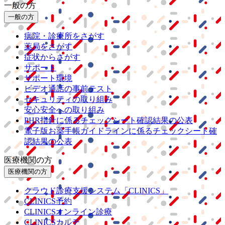
一般の方
一般の方
病院・診療所をさがす
薬局をさがす
症状からさがす
サポート
サポート環境
ビデオ通話の事前テスト
セキュリティの取り組み
安心安全への取り組み
PHR指針に係るチェックシート確認結果の公表
電子版お薬手帳ガイドラインに係るチェックシート確
認結果の公表
医療機関の方
医療機関の方
クラウド診療
支援システム
「CLINICS」
CLINICS予約
CLINICSオンライン診療
CLINICSカルテ