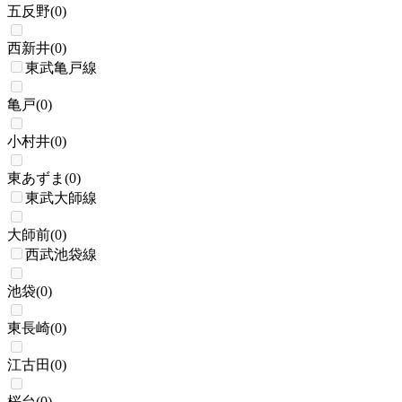
五反野
(
0
)
西新井
(
0
)
東武亀戸線
亀戸
(
0
)
小村井
(
0
)
東あずま
(
0
)
東武大師線
大師前
(
0
)
西武池袋線
池袋
(
0
)
東長崎
(
0
)
江古田
(
0
)
桜台
(
0
)