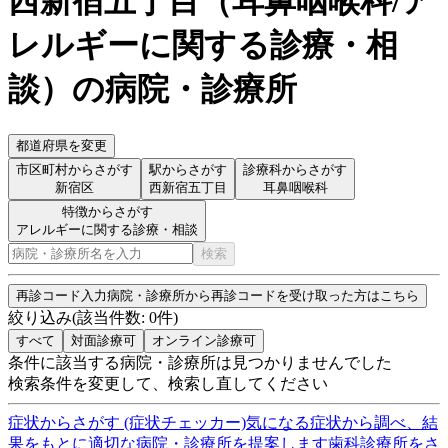
西新宿五丁目
（
耳鼻咽喉科/ア
レルギーに関する診療・相
談
）
の病院・診療所
都道府県を変更
市区町村からさがす
駅からさがす
診療科からさがす
新宿区
西新宿五丁目
耳鼻咽喉科
特徴からさがす
アレルギーに関する診療・相談
検索
再診コード入力
病院・診療所から再診コードを受け取った方はこちら
絞り込み
(該当件数:
0
件)
すべて
対面診療可
オンライン診療可
条件に該当する病院・診療所は見つかりませんでした
検索条件を変更して、検索し直してください
症状からさがす (症状チェッカー)
気になる症状から調べ、結
果をもとに適切な病院・診療所を提案します
歯科診療所をさ