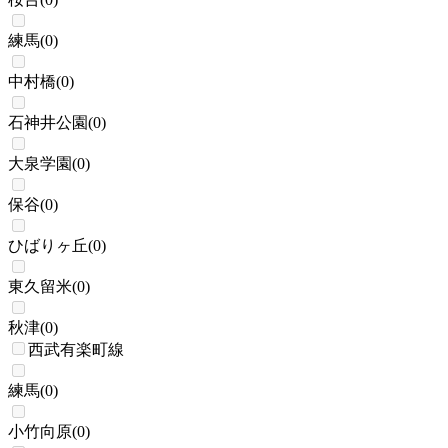
練馬
(
0
)
中村橋
(
0
)
石神井公園
(
0
)
大泉学園
(
0
)
保谷
(
0
)
ひばりヶ丘
(
0
)
東久留米
(
0
)
秋津
(
0
)
西武有楽町線
練馬
(
0
)
小竹向原
(
0
)