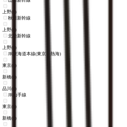
山形新幹線
上野
(
0
)
秋田新幹線
上野
(
0
)
北陸新幹線
上野
(
0
)
JR東海道本線(東京～熱海)
東京
(
0
)
新橋
(
0
)
品川
(
0
)
JR山手線
東京
(
0
)
新橋
(
0
)