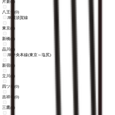
片倉
(
0
)
八王子
(
0
)
JR横須賀線
東京
(
0
)
新橋
(
0
)
品川
(
0
)
JR中央本線(東京～塩尻)
新宿
(
0
)
立川
(
0
)
四ツ谷
(
0
)
吉祥寺
(
0
)
三鷹
(
0
)