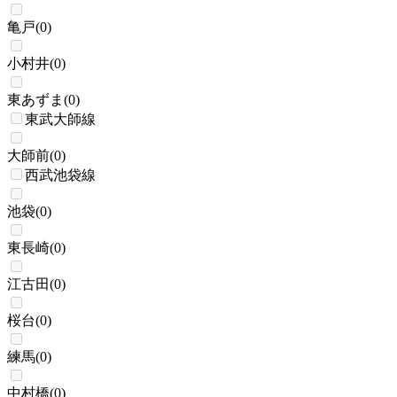
亀戸
(
0
)
小村井
(
0
)
東あずま
(
0
)
東武大師線
大師前
(
0
)
西武池袋線
池袋
(
0
)
東長崎
(
0
)
江古田
(
0
)
桜台
(
0
)
練馬
(
0
)
中村橋
(
0
)