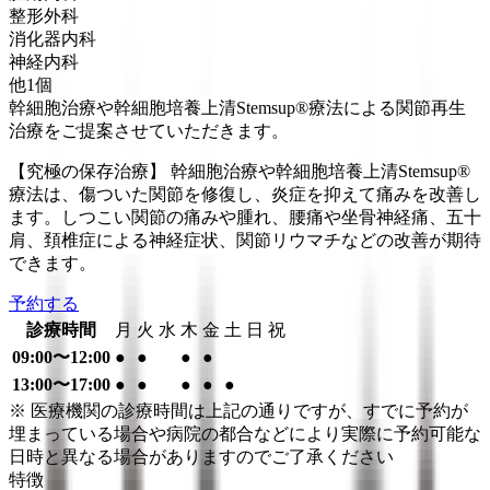
整形外科
消化器内科
神経内科
他
1
個
幹細胞治療や幹細胞培養上清Stemsup®療法による関節再生
治療をご提案させていただきます。
【究極の保存治療】 幹細胞治療や幹細胞培養上清Stemsup®
療法は、傷ついた関節を修復し、炎症を抑えて痛みを改善し
ます。しつこい関節の痛みや腫れ、腰痛や坐骨神経痛、五十
肩、頚椎症による神経症状、関節リウマチなどの改善が期待
できます。
予約する
診療時間
月
火
水
木
金
土
日
祝
09:00〜12:00
●
●
●
●
13:00〜17:00
●
●
●
●
●
※ 医療機関の診療時間は上記の通りですが、すでに予約が
埋まっている場合や病院の都合などにより実際に予約可能な
日時と異なる場合がありますのでご了承ください
特徴