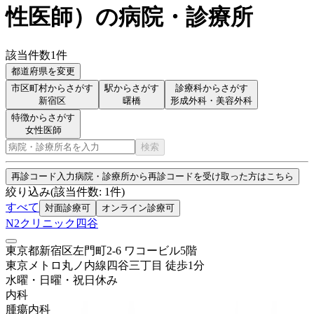
性医師
）
の病院・診療所
該当件数
1
件
都道府県を変更
市区町村からさがす
駅からさがす
診療科からさがす
新宿区
曙橋
形成外科・美容外科
特徴からさがす
女性医師
検索
再診コード入力
病院・診療所から再診コードを受け取った方はこちら
絞り込み
(該当件数:
1
件)
すべて
対面診療可
オンライン診療可
N2クリニック四谷
東京都新宿区左門町2-6 ワコービル5階
東京メトロ丸ノ内線
四谷三丁目
徒歩
1
分
水曜・日曜・祝日
休み
内科
腫瘍内科