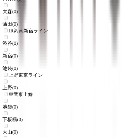
大森
(
0
)
蒲田
(
0
)
JR湘南新宿ライン
渋谷
(
0
)
新宿
(
0
)
池袋
(
0
)
上野東京ライン
上野
(
0
)
東武東上線
池袋
(
0
)
下板橋
(
0
)
大山
(
0
)