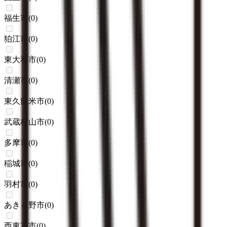
福生市
(
0
)
狛江市
(
0
)
東大和市
(
0
)
清瀬市
(
0
)
東久留米市
(
0
)
武蔵村山市
(
0
)
多摩市
(
0
)
稲城市
(
0
)
羽村市
(
0
)
あきる野市
(
0
)
西東京市
(
0
)