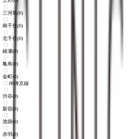
上野
(
0
)
三河島
(
0
)
南千住
(
0
)
北千住
(
0
)
綾瀬
(
0
)
亀有
(
0
)
金町
(
0
)
JR埼京線
渋谷
(
0
)
新宿
(
0
)
池袋
(
0
)
赤羽
(
0
)