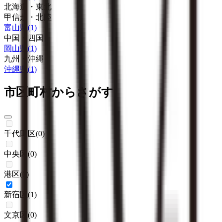
北海道・東北
甲信越・北陸
富山県
(
1
)
中国・四国
岡山県
(
1
)
九州・沖縄
沖縄県
(
1
)
市区町村からさがす
千代田区
(
0
)
中央区
(
0
)
港区
(
0
)
新宿区
(
1
)
文京区
(
0
)