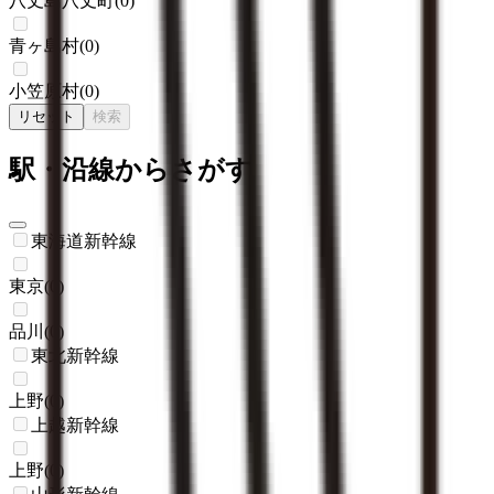
八丈島八丈町
(
0
)
青ヶ島村
(
0
)
小笠原村
(
0
)
リセット
検索
駅・沿線からさがす
東海道新幹線
東京
(
0
)
品川
(
0
)
東北新幹線
上野
(
0
)
上越新幹線
上野
(
0
)