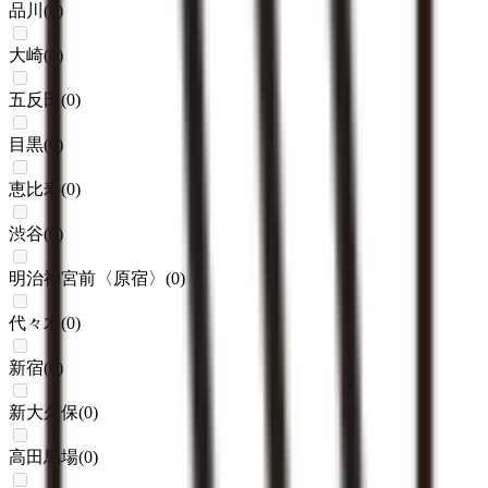
品川
(
0
)
大崎
(
0
)
五反田
(
0
)
目黒
(
0
)
恵比寿
(
0
)
渋谷
(
0
)
明治神宮前〈原宿〉
(
0
)
代々木
(
0
)
新宿
(
0
)
新大久保
(
0
)
高田馬場
(
0
)