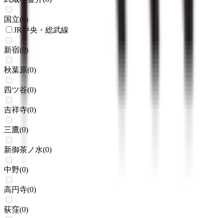
国立
(
0
)
JR中央・総武線
新宿
(
0
)
秋葉原
(
0
)
四ツ谷
(
0
)
吉祥寺
(
0
)
三鷹
(
0
)
新御茶ノ水
(
0
)
中野
(
0
)
高円寺
(
0
)
荻窪
(
0
)