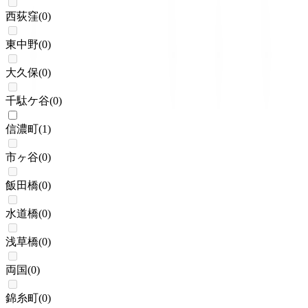
西荻窪
(
0
)
東中野
(
0
)
大久保
(
0
)
千駄ケ谷
(
0
)
信濃町
(
1
)
市ヶ谷
(
0
)
飯田橋
(
0
)
水道橋
(
0
)
浅草橋
(
0
)
両国
(
0
)
錦糸町
(
0
)