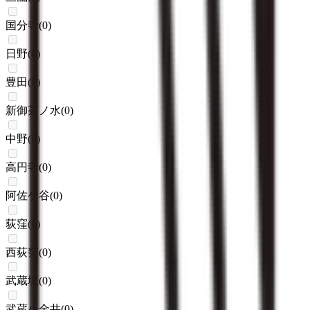
国分寺
(
0
)
日野
(
0
)
豊田
(
0
)
新御茶ノ水
(
0
)
中野
(
0
)
高円寺
(
0
)
阿佐ケ谷
(
0
)
荻窪
(
0
)
西荻窪
(
0
)
武蔵境
(
0
)
武蔵小金井
(
0
)