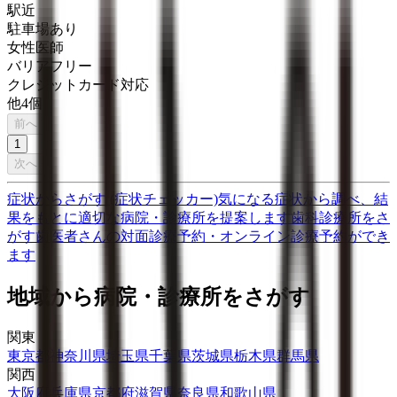
駅近
駐車場あり
女性医師
バリアフリー
クレジットカード対応
他
4
個
前へ
1
次へ
症状からさがす (症状チェッカー)
気になる症状から調べ、結
果をもとに適切な病院・診療所を提案します
歯科診療所をさ
がす
歯医者さんの対面診療予約・オンライン診療予約ができ
ます
地域から病院・診療所をさがす
関東
東京都
神奈川県
埼玉県
千葉県
茨城県
栃木県
群馬県
関西
大阪府
兵庫県
京都府
滋賀県
奈良県
和歌山県