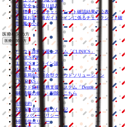
安心安全への取り組み
PHR指針に係るチェックシート確認結果の公表
電子版お薬手帳ガイドラインに係るチェックシート確
認結果の公表
医療機関の方
医療機関の方
クラウド診療
支援システム
「CLINICS」
CLINICS予約
CLINICSオンライン診療
CLINICSカルテ
調剤薬局向け統合型クラウドソリューション
「MEDIXS」
クラウド歯科業務
支援システム
「Dentis」
掲載情報の修正・削除はこちら
利用規約
特定商取引法に基づく表記
プライバシーポリシー
外部送信ポリシー