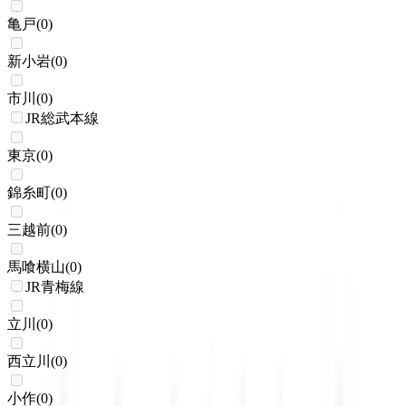
亀戸
(
0
)
新小岩
(
0
)
市川
(
0
)
JR総武本線
東京
(
0
)
錦糸町
(
0
)
三越前
(
0
)
馬喰横山
(
0
)
JR青梅線
立川
(
0
)
西立川
(
0
)
小作
(
0
)