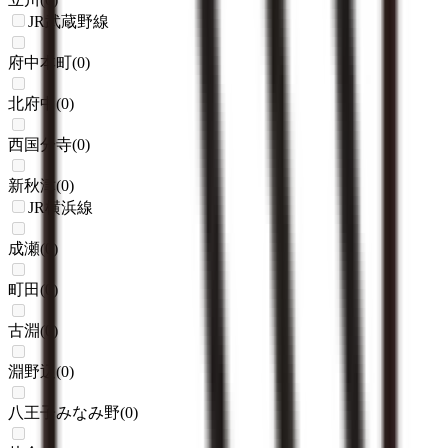
JR武蔵野線
府中本町
(
0
)
北府中
(
0
)
西国分寺
(
0
)
新秋津
(
0
)
JR横浜線
成瀬
(
0
)
町田
(
0
)
古淵
(
0
)
淵野辺
(
0
)
八王子みなみ野
(
0
)