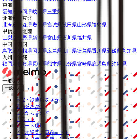
東海
愛知県
静岡県
岐阜県
三重県
北海道・東北
北海道
青森県
岩手県
宮城県
秋田県
山形県
福島県
甲信越・北陸
山梨県
長野県
新潟県
富山県
石川県
福井県
中国・四国
鳥取県
島根県
岡山県
広島県
山口県
徳島県
香川県
愛媛県
高知県
九州・沖縄
福岡県
佐賀県
長崎県
熊本県
大分県
宮崎県
鹿児島県
沖縄県
一般の方
一般の方
病院・診療所をさがす
薬局をさがす
症状からさがす
サポート
サポート環境
ビデオ通話の事前テスト
セキュリティの取り組み