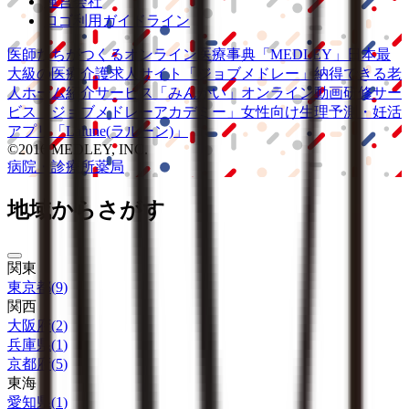
運営会社
ロゴ利用ガイドライン
医師たちがつくる
オンライン医療事典
「MEDLEY」
日本最
大級の
医療介護求人サイト
「ジョブメドレー」
納得できる
老
人ホーム紹介サービス
「みんかい」
オンライン
動画研修サー
ビス
「ジョブメドレー
アカデミー」
女性向け
生理予測・妊活
アプリ
「Lalune(ラルーン)」
©2016 MEDLEY, INC.
病院・診療所
薬局
地域からさがす
関東
東京都
(
9
)
関西
大阪府
(
2
)
兵庫県
(
1
)
京都府
(
5
)
東海
愛知県
(
1
)