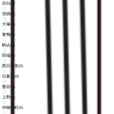
目白
(
0
)
池袋
(
0
)
大塚
(
0
)
巣鴨
(
0
)
駒込
(
0
)
田端
(
0
)
西日暮里
(
0
)
日暮里
(
0
)
鶯谷
(
0
)
上野
(
0
)
仲御徒町
(
0
)