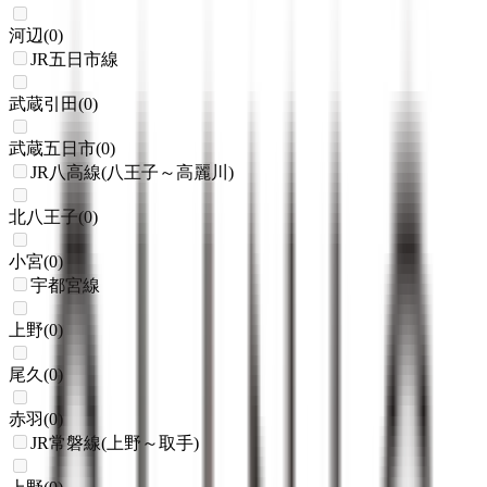
河辺
(
0
)
JR五日市線
武蔵引田
(
0
)
武蔵五日市
(
0
)
JR八高線(八王子～高麗川)
北八王子
(
0
)
小宮
(
0
)
宇都宮線
上野
(
0
)
尾久
(
0
)
赤羽
(
0
)
JR常磐線(上野～取手)