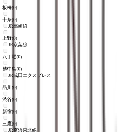
板橋
(
0
)
十条
(
0
)
JR高崎線
上野
(
0
)
JR京葉線
八丁堀
(
0
)
越中島
(
0
)
JR成田エクスプレス
品川
(
0
)
渋谷
(
0
)
新宿
(
0
)
三鷹
(
0
)
JR京浜東北線