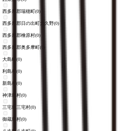
西多摩郡瑞穂町
(
0
)
西多摩郡日の出町大久野
(
0
)
西多摩郡檜原村
(
0
)
西多摩郡奥多摩町
(
0
)
大島町
(
0
)
利島村
(
0
)
新島村
(
0
)
神津島村
(
0
)
三宅島三宅村
(
0
)
御蔵島村
(
0
)