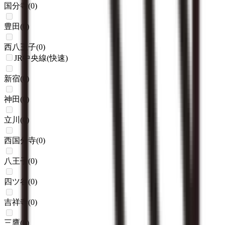
国分寺
(
0
)
豊田
(
0
)
西八王子
(
0
)
JR中央線(快速)
新宿
(
0
)
神田
(
0
)
立川
(
0
)
西国分寺
(
0
)
八王子
(
0
)
四ツ谷
(
0
)
吉祥寺
(
0
)
三鷹
(
0
)