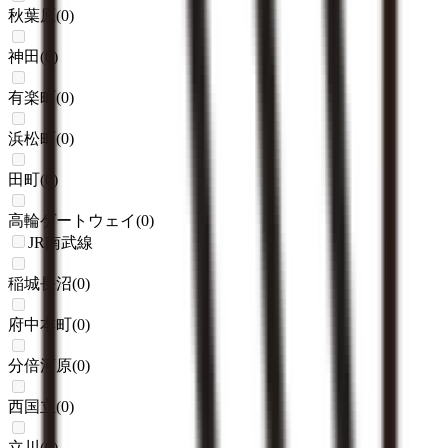
秋葉原
(
0
)
神田
(
0
)
有楽町
(
0
)
浜松町
(
0
)
田町
(
0
)
高輪ゲートウェイ
(
0
)
JR南武線
稲城長沼
(
0
)
府中本町
(
0
)
分倍河原
(
0
)
西国立
(
0
)
立川
(
0
)