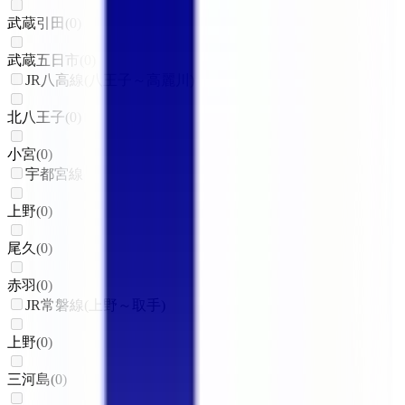
武蔵引田
(
0
)
武蔵五日市
(
0
)
JR八高線(八王子～高麗川)
北八王子
(
0
)
小宮
(
0
)
宇都宮線
上野
(
0
)
尾久
(
0
)
赤羽
(
0
)
JR常磐線(上野～取手)
上野
(
0
)
三河島
(
0
)