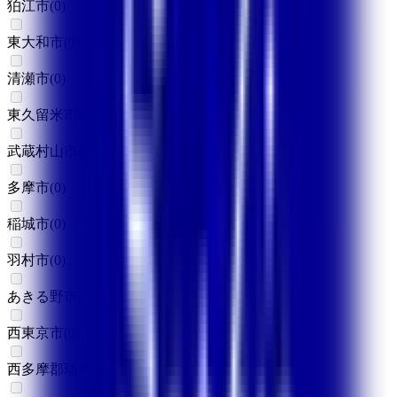
狛江市
(
0
)
東大和市
(
0
)
清瀬市
(
0
)
東久留米市
(
0
)
武蔵村山市
(
0
)
多摩市
(
0
)
稲城市
(
0
)
羽村市
(
0
)
あきる野市
(
0
)
西東京市
(
0
)
西多摩郡瑞穂町
(
0
)