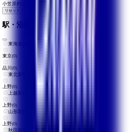
小笠原村
(
0
)
リセット
検索
駅・沿線からさがす
東海道新幹線
東京
(
0
)
品川
(
0
)
東北新幹線
上野
(
0
)
上越新幹線
上野
(
0
)
山形新幹線
上野
(
0
)
秋田新幹線