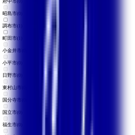
府中市
(
0
)
昭島市
(
0
)
調布市
(
1
)
町田市
(
1
)
小金井市
(
0
)
小平市
(
0
)
日野市
(
0
)
東村山市
(
0
)
国分寺市
(
0
)
国立市
(
0
)
福生市
(
0
)