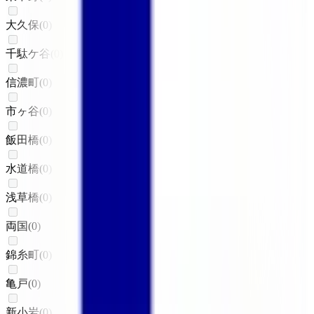
大久保
(
0
)
千駄ケ谷
(
0
)
信濃町
(
0
)
市ヶ谷
(
0
)
飯田橋
(
0
)
水道橋
(
0
)
浅草橋
(
0
)
両国
(
0
)
錦糸町
(
0
)
亀戸
(
0
)
新小岩
(
0
)