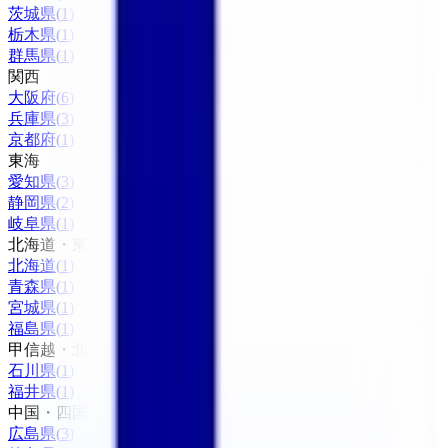
茨城県
(
1
)
栃木県
(
1
)
群馬県
(
1
)
関西
大阪府
(
6
)
兵庫県
(
3
)
京都府
(
1
)
東海
愛知県
(
3
)
静岡県
(
2
)
岐阜県
(
1
)
北海道・東北
北海道
(
1
)
青森県
(
1
)
宮城県
(
1
)
福島県
(
1
)
甲信越・北陸
石川県
(
1
)
福井県
(
1
)
中国・四国
広島県
(
3
)