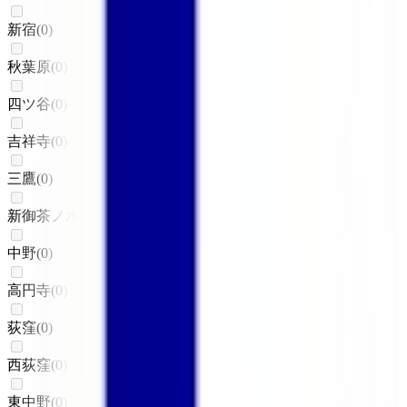
新宿
(
0
)
秋葉原
(
0
)
四ツ谷
(
0
)
吉祥寺
(
0
)
三鷹
(
0
)
新御茶ノ水
(
0
)
中野
(
0
)
高円寺
(
0
)
荻窪
(
0
)
西荻窪
(
0
)
東中野
(
0
)