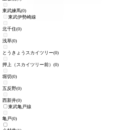
東武練馬
(
0
)
東武伊勢崎線
北千住
(
0
)
浅草
(
0
)
とうきょうスカイツリー
(
0
)
押上（スカイツリー前）
(
0
)
堀切
(
0
)
五反野
(
0
)
西新井
(
0
)
東武亀戸線
亀戸
(
0
)