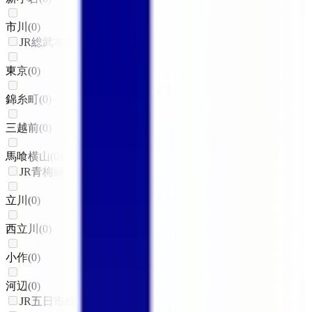
市川
(
0
)
JR総武本線
東京
(
0
)
錦糸町
(
0
)
三越前
(
0
)
馬喰横山
(
0
)
JR青梅線
立川
(
0
)
西立川
(
0
)
小作
(
0
)
河辺
(
0
)
JR五日市線