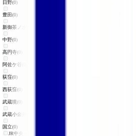
日野
(
0
)
豊田
(
0
)
新御茶ノ水
(
0
)
中野
(
0
)
高円寺
(
0
)
阿佐ケ谷
(
0
)
荻窪
(
0
)
西荻窪
(
0
)
武蔵境
(
0
)
武蔵小金井
(
0
)
国立
(
0
)
JR中央・総武線