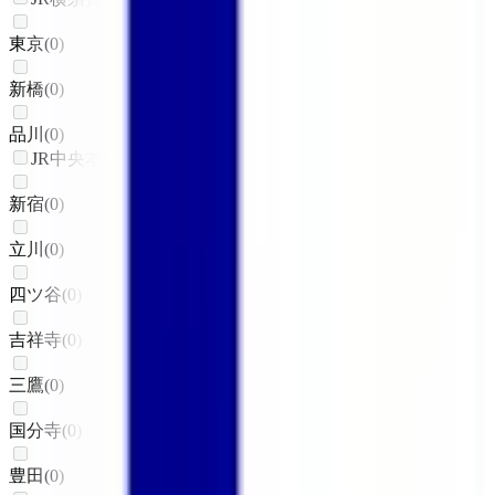
東京
(
0
)
新橋
(
0
)
品川
(
0
)
JR中央本線(東京～塩尻)
新宿
(
0
)
立川
(
0
)
四ツ谷
(
0
)
吉祥寺
(
0
)
三鷹
(
0
)
国分寺
(
0
)
豊田
(
0
)