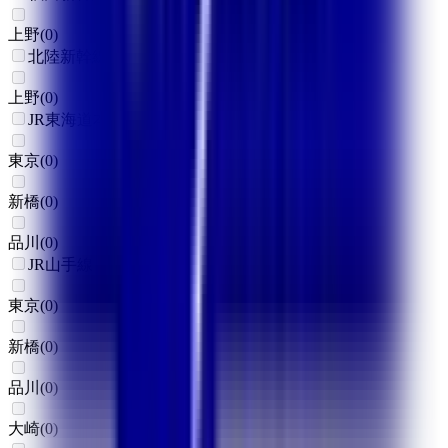
上野
(
0
)
北陸新幹線
上野
(
0
)
JR東海道本線(東京～熱海)
東京
(
0
)
新橋
(
0
)
品川
(
0
)
JR山手線
東京
(
0
)
新橋
(
0
)
品川
(
0
)
大崎
(
0
)