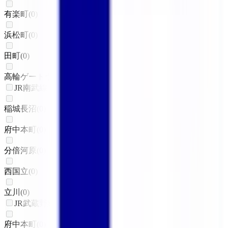
有楽町
(
0
)
浜松町
(
0
)
田町
(
0
)
高輪ゲートウェイ
(
0
)
JR南武線
稲城長沼
(
0
)
府中本町
(
0
)
分倍河原
(
0
)
西国立
(
0
)
立川
(
0
)
JR武蔵野線
府中本町
(
0
)