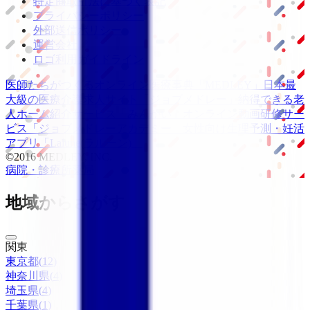
特定商取引法に基づく表記
プライバシーポリシー
外部送信ポリシー
運営会社
ロゴ利用ガイドライン
医師たちがつくる
オンライン医療事典
「MEDLEY」
日本最
大級の
医療介護求人サイト
「ジョブメドレー」
納得できる
老
人ホーム紹介サービス
「みんかい」
オンライン
動画研修サー
ビス
「ジョブメドレー
アカデミー」
女性向け
生理予測・妊活
アプリ
「Lalune(ラルーン)」
©2016 MEDLEY, INC.
病院・診療所
薬局
地域からさがす
関東
東京都
(
12
)
神奈川県
(
4
)
埼玉県
(
4
)
千葉県
(
1
)