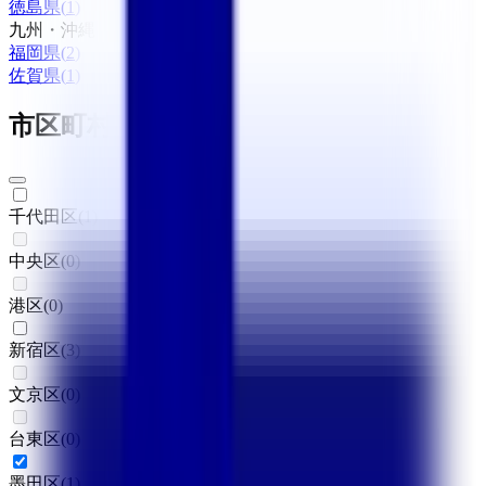
徳島県
(
1
)
九州・沖縄
福岡県
(
2
)
佐賀県
(
1
)
市区町村からさがす
千代田区
(
1
)
中央区
(
0
)
港区
(
0
)
新宿区
(
3
)
文京区
(
0
)
台東区
(
0
)
墨田区
(
1
)