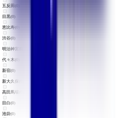
五反田
(
0
)
目黒
(
0
)
恵比寿
(
0
)
渋谷
(
0
)
明治神宮前〈原宿〉
(
0
)
代々木
(
0
)
新宿
(
0
)
新大久保
(
0
)
高田馬場
(
0
)
目白
(
0
)
池袋
(
0
)