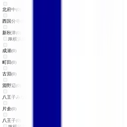
北府中
(
0
)
西国分寺
(
0
)
新秋津
(
0
)
JR横浜線
成瀬
(
0
)
町田
(
0
)
古淵
(
0
)
淵野辺
(
0
)
八王子みなみ野
(
0
)
片倉
(
0
)
八王子
(
0
)
JR横須賀線