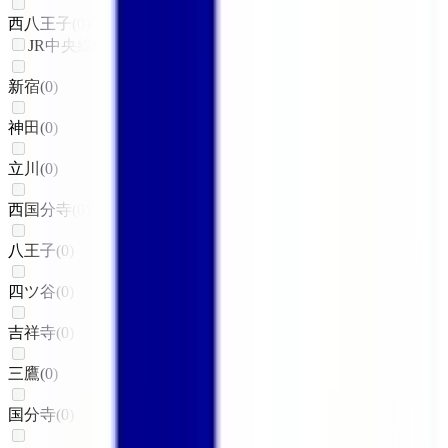
西八王子
(
0
)
JR中央線(快速)
新宿
(
0
)
神田
(
0
)
立川
(
0
)
西国分寺
(
0
)
八王子
(
0
)
四ツ谷
(
0
)
吉祥寺
(
0
)
三鷹
(
0
)
国分寺
(
0
)