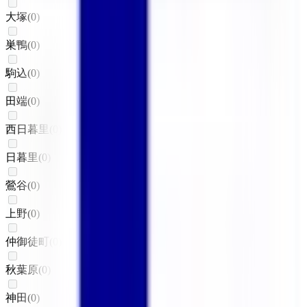
大塚
(
0
)
巣鴨
(
0
)
駒込
(
0
)
田端
(
0
)
西日暮里
(
0
)
日暮里
(
0
)
鶯谷
(
0
)
上野
(
0
)
仲御徒町
(
0
)
秋葉原
(
0
)
神田
(
0
)