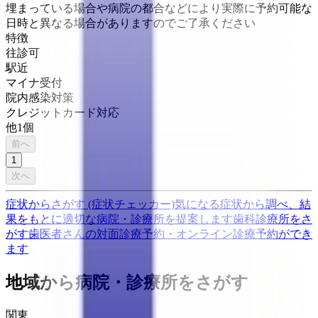
埋まっている場合や病院の都合などにより実際に予約可能な
日時と異なる場合がありますのでご了承ください
特徴
往診可
駅近
マイナ受付
院内感染対策
クレジットカード対応
他
1
個
前へ
1
次へ
症状からさがす (症状チェッカー)
気になる症状から調べ、結
果をもとに適切な病院・診療所を提案します
歯科診療所をさ
がす
歯医者さんの対面診療予約・オンライン診療予約ができ
ます
地域から病院・診療所をさがす
関東