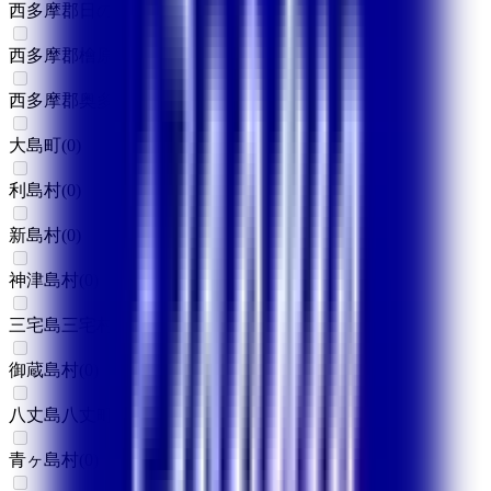
西多摩郡日の出町大久野
(
0
)
西多摩郡檜原村
(
0
)
西多摩郡奥多摩町
(
0
)
大島町
(
0
)
利島村
(
0
)
新島村
(
0
)
神津島村
(
0
)
三宅島三宅村
(
0
)
御蔵島村
(
0
)
八丈島八丈町
(
0
)
青ヶ島村
(
0
)