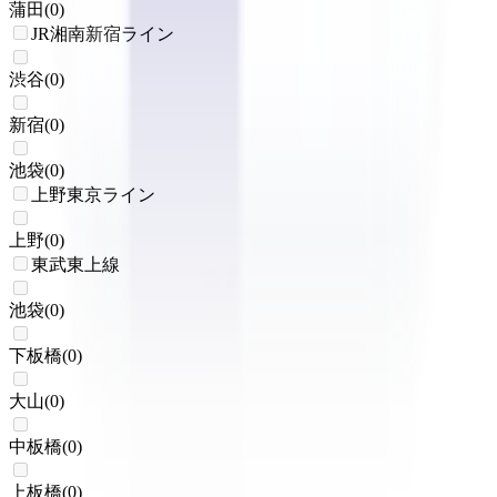
蒲田
(
0
)
JR湘南新宿ライン
渋谷
(
0
)
新宿
(
0
)
池袋
(
0
)
上野東京ライン
上野
(
0
)
東武東上線
池袋
(
0
)
下板橋
(
0
)
大山
(
0
)
中板橋
(
0
)
上板橋
(
0
)