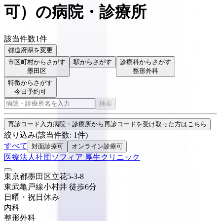
可
）
の病院・診療所
該当件数
1
件
都道府県を変更
市区町村からさがす
駅からさがす
診療科からさがす
墨田区
整形外科
特徴からさがす
今日予約可
検索
再診コード入力
病院・診療所から再診コードを受け取った方はこちら
絞り込み
(該当件数:
1
件)
すべて
対面診療可
オンライン診療可
医療法人社団ソフィア 厚生クリニック
東京都墨田区立花5-3-8
東武亀戸線
小村井
徒歩
6
分
日曜・祝日
休み
内科
整形外科