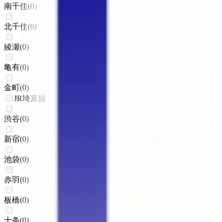
南千住
(
0
)
北千住
(
0
)
綾瀬
(
0
)
亀有
(
0
)
金町
(
0
)
JR埼京線
渋谷
(
0
)
新宿
(
0
)
池袋
(
0
)
赤羽
(
0
)
板橋
(
0
)
十条
(
0
)