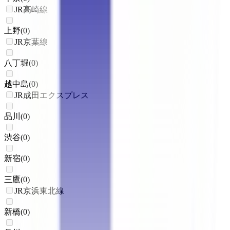
JR高崎線
上野
(
0
)
JR京葉線
八丁堀
(
0
)
越中島
(
0
)
JR成田エクスプレス
品川
(
0
)
渋谷
(
0
)
新宿
(
0
)
三鷹
(
0
)
JR京浜東北線
新橋
(
0
)