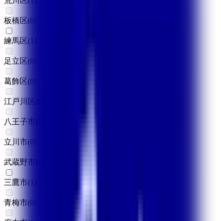
荒川区
(
1
)
板橋区
(
0
)
練馬区
(
1
)
足立区
(
0
)
葛飾区
(
0
)
江戸川区
(
0
)
八王子市
(
0
)
立川市
(
0
)
武蔵野市
(
0
)
三鷹市
(
1
)
青梅市
(
0
)