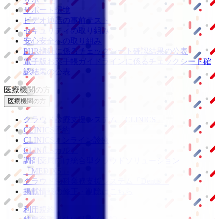
サポート環境
ビデオ通話の事前テスト
セキュリティの取り組み
安心安全への取り組み
PHR指針に係るチェックシート確認結果の公表
電子版お薬手帳ガイドラインに係るチェックシート確
認結果の公表
医療機関の方
医療機関の方
クラウド診療
支援システム
「CLINICS」
CLINICS予約
CLINICSオンライン診療
CLINICSカルテ
調剤薬局向け統合型クラウドソリューション
「MEDIXS」
クラウド歯科業務
支援システム
「Dentis」
掲載情報の修正・削除はこちら
利用規約