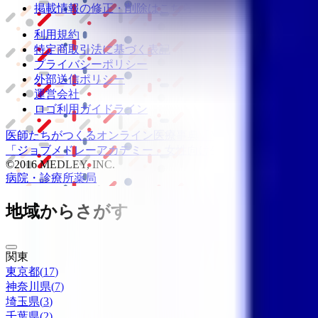
掲載情報の修正・削除はこちら
利用規約
特定商取引法に基づく表記
プライバシーポリシー
外部送信ポリシー
運営会社
ロゴ利用ガイドライン
医師たちがつくる
オンライン医療事典
「MEDLEY」
日本最大
「ジョブメドレー
アカデミー」
女性向け
生理予測・妊活アプ
©2016 MEDLEY, INC.
病院・診療所
薬局
地域からさがす
関東
東京都
(
17
)
神奈川県
(
7
)
埼玉県
(
3
)
千葉県
(
2
)