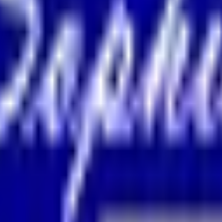
結果の公表
S」