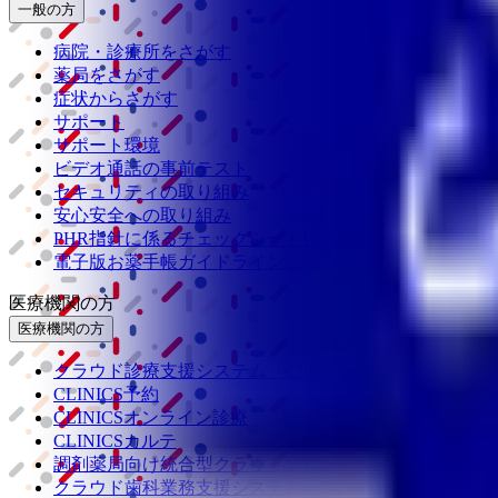
一般の方
病院・診療所をさがす
薬局をさがす
症状からさがす
サポート
サポート環境
ビデオ通話の事前テスト
セキュリティの取り組み
安心安全への取り組み
PHR指針に係るチェックシート確認結果の公表
電子版お薬手帳ガイドラインに係るチェックシート確認
医療機関の方
医療機関の方
クラウド診療
支援システム
「CLINICS」
CLINICS予約
CLINICSオンライン診療
CLINICSカルテ
調剤薬局向け統合型クラウドソリューション
「MEDIX
クラウド歯科業務
支援システム
「Dentis」