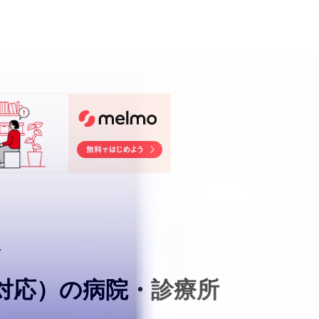
ク
対応
）
の病院・診療所