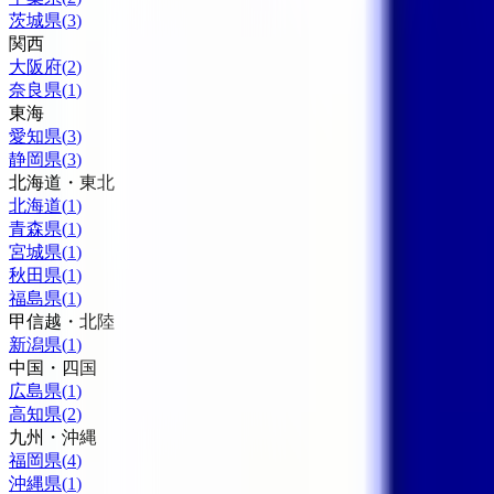
茨城県
(
3
)
関西
大阪府
(
2
)
奈良県
(
1
)
東海
愛知県
(
3
)
静岡県
(
3
)
北海道・東北
北海道
(
1
)
青森県
(
1
)
宮城県
(
1
)
秋田県
(
1
)
福島県
(
1
)
甲信越・北陸
新潟県
(
1
)
中国・四国
広島県
(
1
)
高知県
(
2
)
九州・沖縄
福岡県
(
4
)
沖縄県
(
1
)