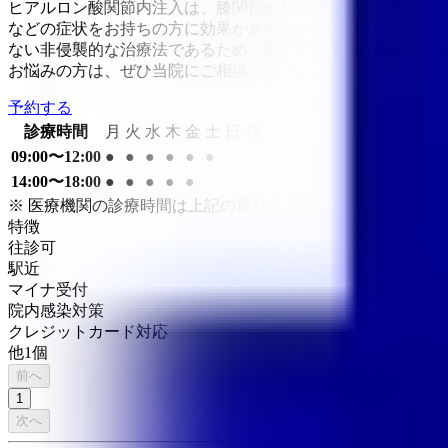
ヒアルロン酸関節内注入は、膝関節や股関節などの関節にヒ
などの症状をお持ちの方に効果があるとされています。 ヒ
ない非侵襲的な治療法であるため、高齢者や手術が難しい方に
お悩みの方は、ぜひ当院にご相談ください。
予約する
診療時間
月
火
水
木
金
土
日
祝
09:00〜12:00
●
●
●
●
●
●
14:00〜18:00
●
●
●
●
●
※ 医療機関の診療時間は上記の通りですが、すでに予約が
特徴
往診可
駅近
マイナ受付
院内感染対策
クレジットカード対応
他
1
個
前へ
1
次へ