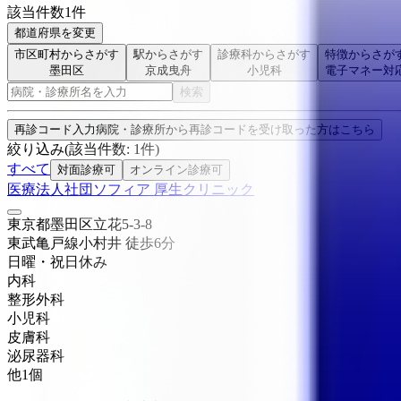
該当件数
1
件
都道府県を変更
市区町村からさがす
駅からさがす
診療科からさがす
特徴からさが
墨田区
京成曳舟
小児科
電子マネー対
検索
再診コード入力
病院・診療所から再診コードを受け取った方はこちら
絞り込み
(該当件数:
1
件)
すべて
対面診療可
オンライン診療可
医療法人社団ソフィア 厚生クリニック
東京都墨田区立花5-3-8
東武亀戸線
小村井
徒歩
6
分
日曜・祝日
休み
内科
整形外科
小児科
皮膚科
泌尿器科
他
1
個