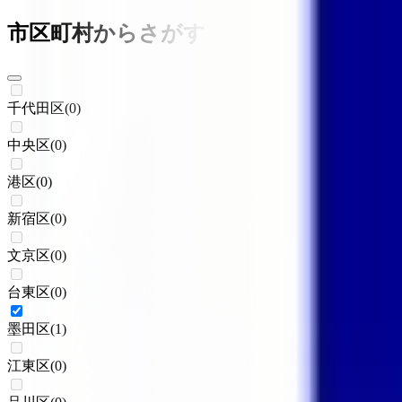
市区町村からさがす
千代田区
(
0
)
中央区
(
0
)
港区
(
0
)
新宿区
(
0
)
文京区
(
0
)
台東区
(
0
)
墨田区
(
1
)
江東区
(
0
)