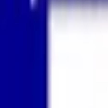
級の
医療介護求人サイト
「ジョブメドレー」
納得できる
老人ホ
リ
「Lalune(ラルーン)」