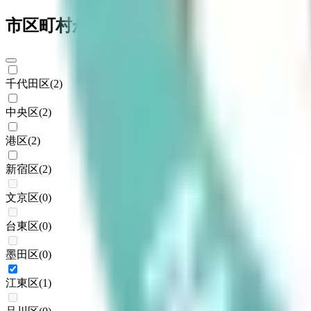
市区町村からさがす
千代田区
(
2
)
中央区
(
2
)
港区
(
2
)
新宿区
(
2
)
文京区
(
0
)
台東区
(
0
)
墨田区
(
0
)
江東区
(
1
)