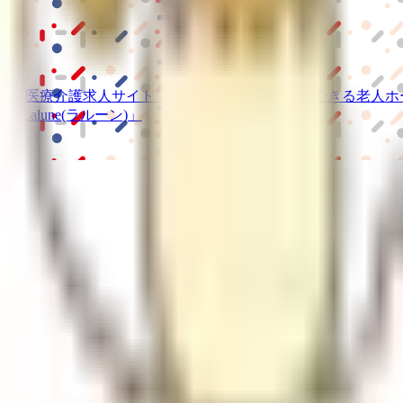
級の
医療介護求人サイト
「ジョブメドレー」
納得できる
老人ホ
リ
「Lalune(ラルーン)」