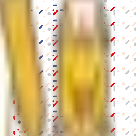
結果の公表
S」