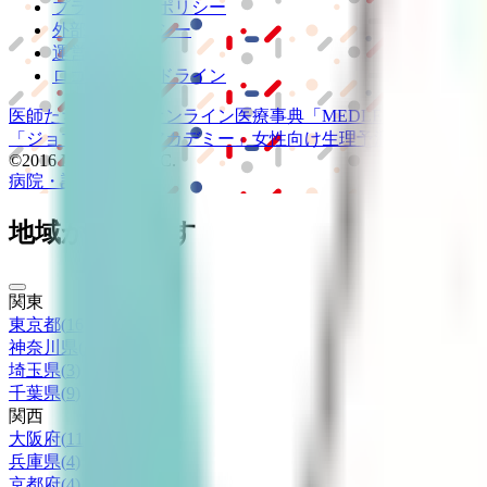
プライバシーポリシー
外部送信ポリシー
運営会社
ロゴ利用ガイドライン
医師たちがつくる
オンライン医療事典
「MEDLEY」
日本最大
「ジョブメドレー
アカデミー」
女性向け
生理予測・妊活アプ
©2016 MEDLEY, INC.
病院・診療所
薬局
地域からさがす
関東
東京都
(
16
)
神奈川県
(
6
)
埼玉県
(
3
)
千葉県
(
9
)
関西
大阪府
(
11
)
兵庫県
(
4
)
京都府
(
4
)