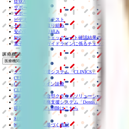
症状からさがす
サポート
サポート環境
ビデオ通話の事前テスト
セキュリティの取り組み
安心安全への取り組み
PHR指針に係るチェックシート確認結果の公表
電子版お薬手帳ガイドラインに係るチェックシート確認
医療機関の方
医療機関の方
クラウド診療
支援システム
「CLINICS」
CLINICS予約
CLINICSオンライン診療
CLINICSカルテ
調剤薬局向け統合型クラウドソリューション
「MEDIX
クラウド歯科業務
支援システム
「Dentis」
掲載情報の修正・削除はこちら
利用規約
特定商取引法に基づく表記