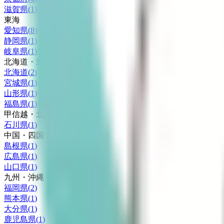
滋賀県
(
1
)
東海
愛知県
(
8
)
静岡県
(
1
)
岐阜県
(
1
)
北海道・東北
北海道
(
2
)
宮城県
(
1
)
山形県
(
1
)
福島県
(
1
)
甲信越・北陸
石川県
(
1
)
中国・四国
島根県
(
1
)
広島県
(
1
)
山口県
(
1
)
九州・沖縄
福岡県
(
2
)
熊本県
(
1
)
大分県
(
1
)
鹿児島県
(
1
)