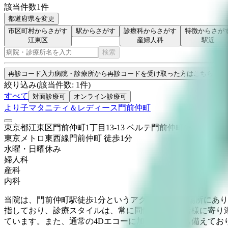
該当件数
1
件
都道府県を変更
市区町村からさがす
駅からさがす
診療科からさがす
特徴からさが
江東区
産婦人科
駅近
検索
再診コード入力
病院・診療所から再診コードを受け取った方はこちら
絞り込み
(該当件数:
1
件)
すべて
対面診療可
オンライン診療可
より子マタニティ＆レディース門前仲町
東京都江東区門前仲町1丁目13-13 ベルテ門前仲町1F
東京メトロ東西線
門前仲町
徒歩
1
分
水曜・日曜
休み
婦人科
産科
内科
当院は、門前仲町駅徒歩1分というアクセスのよい場所にあ
指しており、診療スタイルは、常に同性として患者様に寄り
ています。また、通常の4Dエコーに加え経膣４Dも備えてお