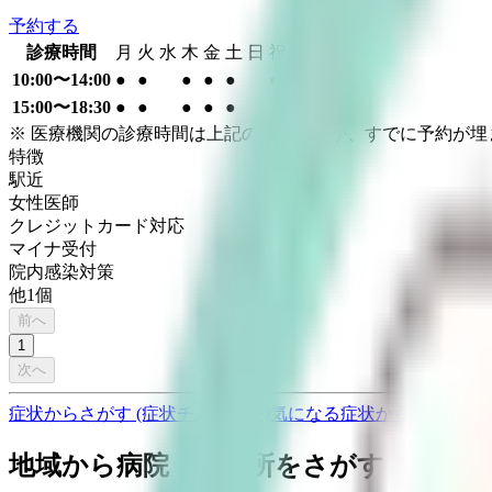
予約する
診療時間
月
火
水
木
金
土
日
祝
10:00〜14:00
●
●
●
●
●
●
15:00〜18:30
●
●
●
●
●
※ 医療機関の診療時間は上記の通りですが、すでに予約が
特徴
駅近
女性医師
クレジットカード対応
マイナ受付
院内感染対策
他
1
個
前へ
1
次へ
症状からさがす (症状チェッカー)
気になる症状から調べ、結
地域から病院・診療所をさがす