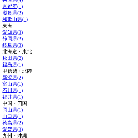
京都府
(
1
)
滋賀県
(
3
)
和歌山県
(
1
)
東海
愛知県
(
3
)
静岡県
(
3
)
岐阜県
(
3
)
北海道・東北
秋田県
(
2
)
福島県
(
1
)
甲信越・北陸
新潟県
(
2
)
富山県
(
1
)
石川県
(
1
)
福井県
(
1
)
中国・四国
岡山県
(
1
)
山口県
(
1
)
徳島県
(
2
)
愛媛県
(
3
)
九州・沖縄