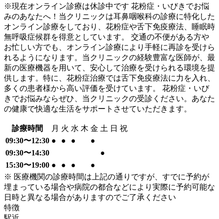
※現在オンライン診療は休診中です 花粉症・いびきでお悩
みのあなたへ！当クリニックは耳鼻咽喉科の診療に特化した
オンライン診療をしており、花粉症や舌下免疫療法、睡眠時
無呼吸症候群を得意としています。 交通の不便がある方や
お忙しい方でも、オンライン診療により手軽に再診を受けら
れるようになります。当クリニックの経験豊富な医師が、最
新の医療機器を用いて、安心して治療を受けられる環境を提
供します。特に、花粉症治療では舌下免疫療法に力を入れ、
多くの患者様から高い評価を受けています。 花粉症・いび
きでお悩みならぜひ、当クリニックの受診ください。あなた
の健康で快適な生活をサポートさせていただきます。
診療時間
月
火
水
木
金
土
日
祝
09:30〜12:30
●
●
●
●
09:30〜14:30
●
15:30〜19:00
●
●
●
●
※ 医療機関の診療時間は上記の通りですが、すでに予約が
埋まっている場合や病院の都合などにより実際に予約可能な
日時と異なる場合がありますのでご了承ください
特徴
駅近