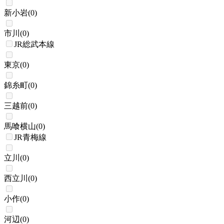
新小岩
(
0
)
市川
(
0
)
JR総武本線
東京
(
0
)
錦糸町
(
0
)
三越前
(
0
)
馬喰横山
(
0
)
JR青梅線
立川
(
0
)
西立川
(
0
)
小作
(
0
)
河辺
(
0
)