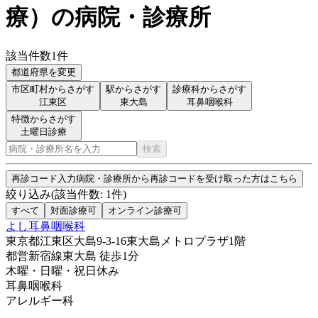
療
）
の病院・診療所
該当件数
1
件
都道府県を変更
市区町村からさがす
駅からさがす
診療科からさがす
江東区
東大島
耳鼻咽喉科
特徴からさがす
土曜日診療
検索
再診コード入力
病院・診療所から再診コードを受け取った方はこちら
絞り込み
(該当件数:
1
件)
すべて
対面診療可
オンライン診療可
よし耳鼻咽喉科
東京都江東区大島9-3-16東大島メトロプラザ1階
都営新宿線
東大島
徒歩
1
分
木曜・日曜・祝日
休み
耳鼻咽喉科
アレルギー科