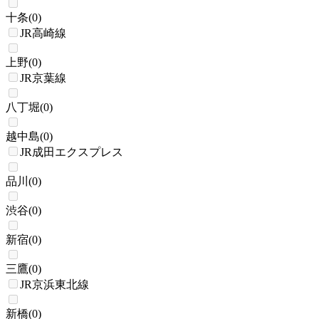
十条
(
0
)
JR高崎線
上野
(
0
)
JR京葉線
八丁堀
(
0
)
越中島
(
0
)
JR成田エクスプレス
品川
(
0
)
渋谷
(
0
)
新宿
(
0
)
三鷹
(
0
)
JR京浜東北線
新橋
(
0
)