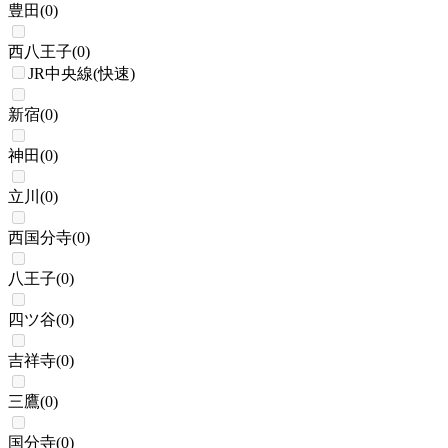
豊田
(
0
)
西八王子
(
0
)
JR中央線(快速)
新宿
(
0
)
神田
(
0
)
立川
(
0
)
西国分寺
(
0
)
八王子
(
0
)
四ツ谷
(
0
)
吉祥寺
(
0
)
三鷹
(
0
)
国分寺
(
0
)