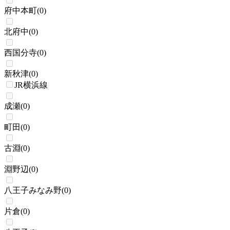
府中本町
(
0
)
北府中
(
0
)
西国分寺
(
0
)
新秋津
(
0
)
JR横浜線
成瀬
(
0
)
町田
(
0
)
古淵
(
0
)
淵野辺
(
0
)
八王子みなみ野
(
0
)
片倉
(
0
)