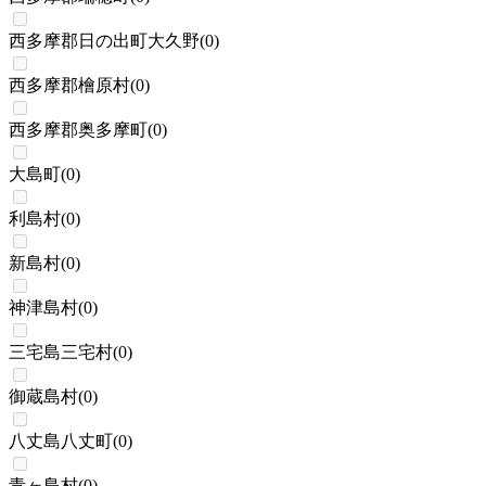
西多摩郡日の出町大久野
(
0
)
西多摩郡檜原村
(
0
)
西多摩郡奥多摩町
(
0
)
大島町
(
0
)
利島村
(
0
)
新島村
(
0
)
神津島村
(
0
)
三宅島三宅村
(
0
)
御蔵島村
(
0
)
八丈島八丈町
(
0
)
青ヶ島村
(
0
)