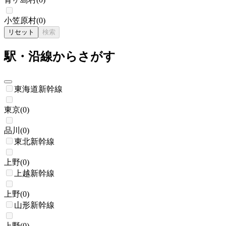
小笠原村
(
0
)
リセット
検索
駅・沿線からさがす
東海道新幹線
東京
(
0
)
品川
(
0
)
東北新幹線
上野
(
0
)
上越新幹線
上野
(
0
)
山形新幹線
上野
(
0
)