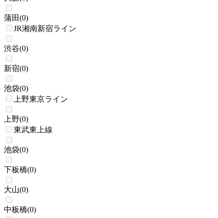
蒲田
(
0
)
JR湘南新宿ライン
渋谷
(
0
)
新宿
(
0
)
池袋
(
0
)
上野東京ライン
上野
(
0
)
東武東上線
池袋
(
0
)
下板橋
(
0
)
大山
(
0
)
中板橋
(
0
)