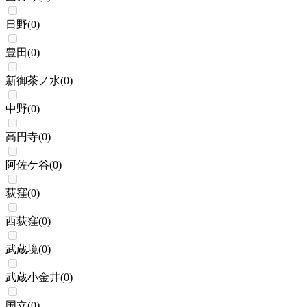
日野
(
0
)
豊田
(
0
)
新御茶ノ水
(
0
)
中野
(
0
)
高円寺
(
0
)
阿佐ケ谷
(
0
)
荻窪
(
0
)
西荻窪
(
0
)
武蔵境
(
0
)
武蔵小金井
(
0
)
国立
(
0
)