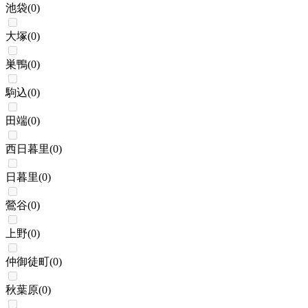
池袋
(
0
)
大塚
(
0
)
巣鴨
(
0
)
駒込
(
0
)
田端
(
0
)
西日暮里
(
0
)
日暮里
(
0
)
鶯谷
(
0
)
上野
(
0
)
仲御徒町
(
0
)
秋葉原
(
0
)