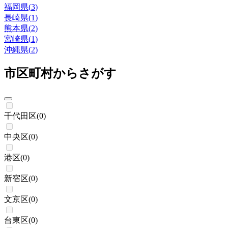
福岡県
(
3
)
長崎県
(
1
)
熊本県
(
2
)
宮崎県
(
1
)
沖縄県
(
2
)
市区町村からさがす
千代田区
(
0
)
中央区
(
0
)
港区
(
0
)
新宿区
(
0
)
文京区
(
0
)
台東区
(
0
)