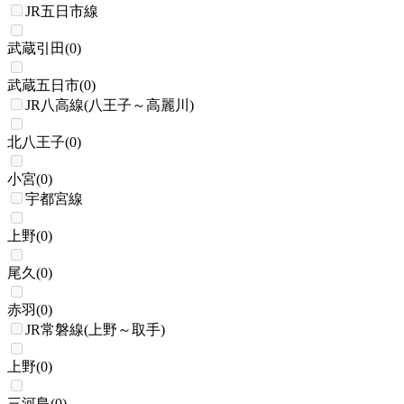
JR五日市線
武蔵引田
(
0
)
武蔵五日市
(
0
)
JR八高線(八王子～高麗川)
北八王子
(
0
)
小宮
(
0
)
宇都宮線
上野
(
0
)
尾久
(
0
)
赤羽
(
0
)
JR常磐線(上野～取手)
上野
(
0
)
三河島
(
0
)