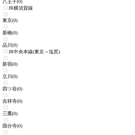
八王子
(
0
)
JR横須賀線
東京
(
0
)
新橋
(
0
)
品川
(
0
)
JR中央本線(東京～塩尻)
新宿
(
0
)
立川
(
0
)
四ツ谷
(
0
)
吉祥寺
(
0
)
三鷹
(
0
)
国分寺
(
0
)