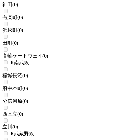
神田
(
0
)
有楽町
(
0
)
浜松町
(
0
)
田町
(
0
)
高輪ゲートウェイ
(
0
)
JR南武線
稲城長沼
(
0
)
府中本町
(
0
)
分倍河原
(
0
)
西国立
(
0
)
立川
(
0
)
JR武蔵野線