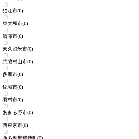
狛江市
(
0
)
東大和市
(
0
)
清瀬市
(
0
)
東久留米市
(
0
)
武蔵村山市
(
0
)
多摩市
(
0
)
稲城市
(
0
)
羽村市
(
0
)
あきる野市
(
0
)
西東京市
(
0
)
西多摩郡瑞穂町
(
0
)