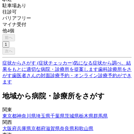
駐車場あり
往診可
バリアフリー
マイナ受付
他
4
個
前へ
1
次へ
症状からさがす (症状チェッカー)
気になる症状から調べ、結
果をもとに適切な病院・診療所を提案します
歯科診療所をさ
がす
歯医者さんの対面診療予約・オンライン診療予約ができ
ます
地域から病院・診療所をさがす
関東
東京都
神奈川県
埼玉県
千葉県
茨城県
栃木県
群馬県
関西
大阪府
兵庫県
京都府
滋賀県
奈良県
和歌山県