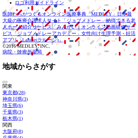
ロゴ利用ガイドライン
医師たちがつくる
オンライン医療事典
「MEDLEY」
日本最
大級の
医療介護求人サイト
「ジョブメドレー」
納得できる
老
人ホーム紹介サービス
「みんかい」
オンライン
動画研修サー
ビス
「ジョブメドレー
アカデミー」
女性向け
生理予測・妊活
アプリ
「Lalune(ラルーン)」
©2016 MEDLEY, INC.
病院・診療所
薬局
地域からさがす
関東
東京都
(
28
)
神奈川県
(
3
)
埼玉県
(
6
)
千葉県
(
3
)
栃木県
(
1
)
関西
大阪府
(
8
)
兵庫県
(
4
)