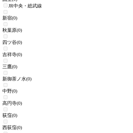
JR中央・総武線
新宿
(
0
)
秋葉原
(
0
)
四ツ谷
(
0
)
吉祥寺
(
0
)
三鷹
(
0
)
新御茶ノ水
(
0
)
中野
(
0
)
高円寺
(
0
)
荻窪
(
0
)
西荻窪
(
0
)