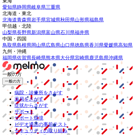
東海
愛知県
静岡県
岐阜県
三重県
北海道・東北
北海道
青森県
岩手県
宮城県
秋田県
山形県
福島県
甲信越・北陸
山梨県
長野県
新潟県
富山県
石川県
福井県
中国・四国
鳥取県
島根県
岡山県
広島県
山口県
徳島県
香川県
愛媛県
高知県
九州・沖縄
福岡県
佐賀県
長崎県
熊本県
大分県
宮崎県
鹿児島県
沖縄県
一般の方
一般の方
病院・診療所をさがす
薬局をさがす
症状からさがす
サポート
サポート環境
ビデオ通話の事前テスト
セキュリティの取り組み