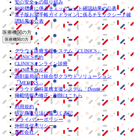
安心安全への取り組み
PHR指針に係るチェックシート確認結果の公表
電子版お薬手帳ガイドラインに係るチェックシート確
認結果の公表
医療機関の方
医療機関の方
クラウド診療
支援システム
「CLINICS」
CLINICS予約
CLINICSオンライン診療
CLINICSカルテ
調剤薬局向け統合型クラウドソリューション
「MEDIXS」
クラウド歯科業務
支援システム
「Dentis」
掲載情報の修正・削除はこちら
利用規約
特定商取引法に基づく表記
プライバシーポリシー
外部送信ポリシー
運営会社