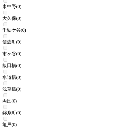
東中野
(
0
)
大久保
(
0
)
千駄ケ谷
(
0
)
信濃町
(
0
)
市ヶ谷
(
0
)
飯田橋
(
0
)
水道橋
(
0
)
浅草橋
(
0
)
両国
(
0
)
錦糸町
(
0
)
亀戸
(
0
)