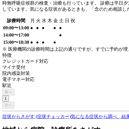
時無呼吸症候群の検査・治療も行っています。 診療は平日夕方
しています。気になる症状があるときも、「念のため相談し
診療時間
月
火
水
木
金
土
日
祝
09:00〜13:00
●
●
●
●
●
14:00〜17:00
●
15:00〜18:30
●
●
●
●
※ 医療機関の診療時間は上記の通りですが、すでに予約が
特徴
クレジットカード対応
マイナ受付
院内感染対策
電子マネー対応
駅近
前へ
1
次へ
症状からさがす (症状チェッカー)
気になる症状から調べ、結