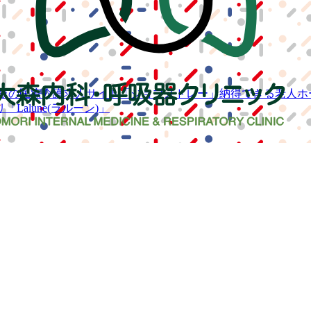
級の
医療介護求人サイト
「ジョブメドレー」
納得できる
老人ホ
リ
「Lalune(ラルーン)」