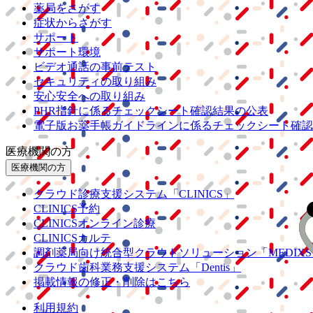
薬局をさがす
症状からさがす
サポート
サポート環境
ビデオ通話の事前テスト
セキュリティの取り組み
安心安全への取り組み
PHR指針に係るチェックシート確認結果の公表
電子版お薬手帳ガイドラインに係るチェックシート確認
医療機関の方
医療機関の方
クラウド診療
支援システム
「CLINICS」
CLINICS予約
CLINICSオンライン診療
CLINICSカルテ
調剤薬局向け統合型クラウドソリューション
「MEDIX
クラウド歯科業務
支援システム
「Dentis」
掲載情報の修正・削除はこちら
利用規約