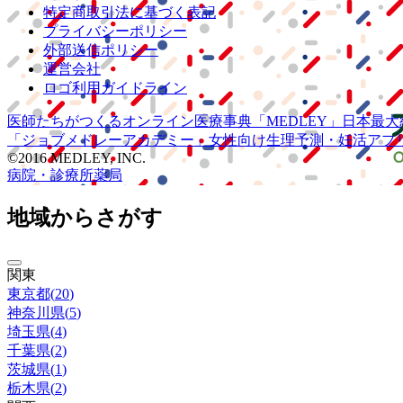
特定商取引法に基づく表記
プライバシーポリシー
外部送信ポリシー
運営会社
ロゴ利用ガイドライン
医師たちがつくる
オンライン医療事典
「MEDLEY」
日本最大
「ジョブメドレー
アカデミー」
女性向け
生理予測・妊活アプ
©2016 MEDLEY, INC.
病院・診療所
薬局
地域からさがす
関東
東京都
(
20
)
神奈川県
(
5
)
埼玉県
(
4
)
千葉県
(
2
)
茨城県
(
1
)
栃木県
(
2
)