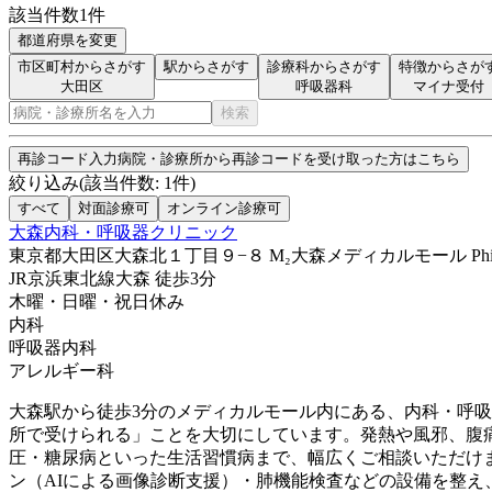
該当件数
1
件
都道府県を変更
市区町村からさがす
駅からさがす
診療科からさがす
特徴からさが
大田区
呼吸器科
マイナ受付
検索
再診コード入力
病院・診療所から再診コードを受け取った方はこちら
絞り込み
(該当件数:
1
件)
すべて
対面診療可
オンライン診療可
大森内科・呼吸器クリニック
東京都大田区大森北１丁目９−８ M₂大森メディカルモール Phil P
JR京浜東北線
大森
徒歩
3
分
木曜・日曜・祝日
休み
内科
呼吸器内科
アレルギー科
大森駅から徒歩3分のメディカルモール内にある、内科・呼
所で受けられる」ことを大切にしています。発熱や風邪、腹
圧・糖尿病といった生活習慣病まで、幅広くご相談いただけ
ン（AIによる画像診断支援）・肺機能検査などの設備を整