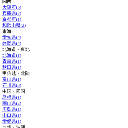
関西
大阪府
(
5
)
兵庫県
(
7
)
京都府
(
1
)
和歌山県
(
2
)
東海
愛知県
(
4
)
静岡県
(
4
)
北海道・東北
北海道
(
1
)
青森県
(
1
)
秋田県
(
1
)
甲信越・北陸
富山県
(
1
)
石川県
(
3
)
中国・四国
島根県
(
1
)
岡山県
(
2
)
広島県
(
1
)
山口県
(
1
)
愛媛県
(
1
)
九州・沖縄