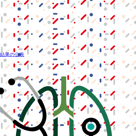
結果の公表
S」