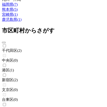
福岡県
(
7
)
熊本県
(
5
)
宮崎県
(
1
)
鹿児島県
(
1
)
市区町村からさがす
千代田区
(
2
)
中央区
(
0
)
港区
(
1
)
新宿区
(
2
)
文京区
(
0
)
台東区
(
0
)