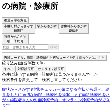
の病院・診療所
都道府県を変更
市区町村からさがす
駅からさがす
診療科からさがす
練馬区
麻酔科
特徴からさがす
明日予約可
検索
再診コード入力
病院・診療所から再診コードを受け取った方はこちら
絞り込み
(該当件数:
0
件)
すべて
対面診療可
オンライン診療可
条件に該当する病院・診療所は見つかりませんでした
検索条件を変更して、検索し直してください
症状からさがす (症状チェッカー)
気になる症状から調べ、結
果をもとに適切な病院・診療所を提案します
歯科診療所をさ
がす
歯医者さんの対面診療予約・オンライン診療予約ができ
ます