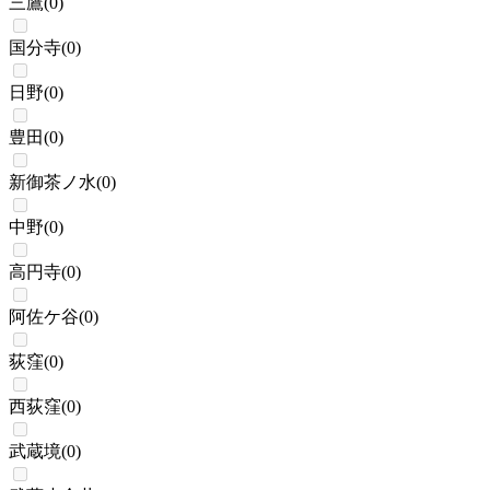
三鷹
(
0
)
国分寺
(
0
)
日野
(
0
)
豊田
(
0
)
新御茶ノ水
(
0
)
中野
(
0
)
高円寺
(
0
)
阿佐ケ谷
(
0
)
荻窪
(
0
)
西荻窪
(
0
)
武蔵境
(
0
)