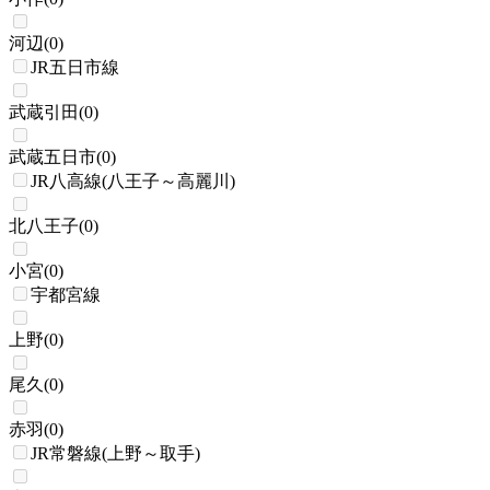
河辺
(
0
)
JR五日市線
武蔵引田
(
0
)
武蔵五日市
(
0
)
JR八高線(八王子～高麗川)
北八王子
(
0
)
小宮
(
0
)
宇都宮線
上野
(
0
)
尾久
(
0
)
赤羽
(
0
)
JR常磐線(上野～取手)