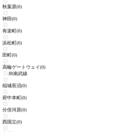
秋葉原
(
0
)
神田
(
0
)
有楽町
(
0
)
浜松町
(
0
)
田町
(
0
)
高輪ゲートウェイ
(
0
)
JR南武線
稲城長沼
(
0
)
府中本町
(
0
)
分倍河原
(
0
)
西国立
(
0
)