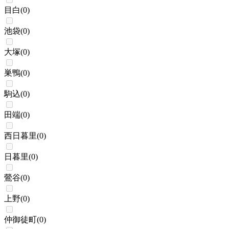
目白
(
0
)
池袋
(
0
)
大塚
(
0
)
巣鴨
(
0
)
駒込
(
0
)
田端
(
0
)
西日暮里
(
0
)
日暮里
(
0
)
鶯谷
(
0
)
上野
(
0
)
仲御徒町
(
0
)