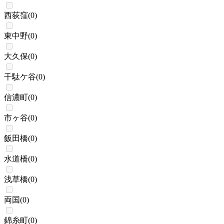
西荻窪
(
0
)
東中野
(
0
)
大久保
(
0
)
千駄ケ谷
(
0
)
信濃町
(
0
)
市ヶ谷
(
0
)
飯田橋
(
0
)
水道橋
(
0
)
浅草橋
(
0
)
両国
(
0
)
錦糸町
(
0
)