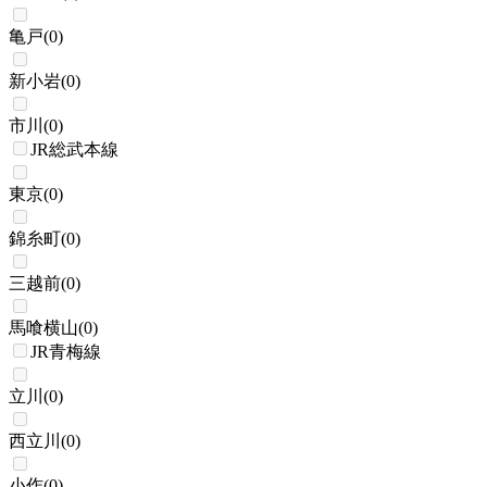
亀戸
(
0
)
新小岩
(
0
)
市川
(
0
)
JR総武本線
東京
(
0
)
錦糸町
(
0
)
三越前
(
0
)
馬喰横山
(
0
)
JR青梅線
立川
(
0
)
西立川
(
0
)
小作
(
0
)