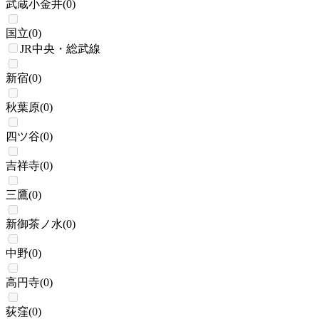
武蔵小金井
(
0
)
国立
(
0
)
JR中央・総武線
新宿
(
0
)
秋葉原
(
0
)
四ツ谷
(
0
)
吉祥寺
(
0
)
三鷹
(
0
)
新御茶ノ水
(
0
)
中野
(
0
)
高円寺
(
0
)
荻窪
(
0
)