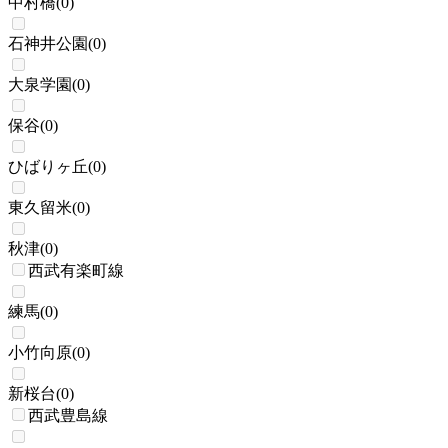
中村橋
(
0
)
石神井公園
(
0
)
大泉学園
(
0
)
保谷
(
0
)
ひばりヶ丘
(
0
)
東久留米
(
0
)
秋津
(
0
)
西武有楽町線
練馬
(
0
)
小竹向原
(
0
)
新桜台
(
0
)
西武豊島線