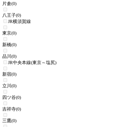
片倉
(
0
)
八王子
(
0
)
JR横須賀線
東京
(
0
)
新橋
(
0
)
品川
(
0
)
JR中央本線(東京～塩尻)
新宿
(
0
)
立川
(
0
)
四ツ谷
(
0
)
吉祥寺
(
0
)
三鷹
(
0
)