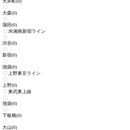
大井町
(
0
)
大森
(
0
)
蒲田
(
0
)
JR湘南新宿ライン
渋谷
(
0
)
新宿
(
0
)
池袋
(
0
)
上野東京ライン
上野
(
0
)
東武東上線
池袋
(
0
)
下板橋
(
0
)
大山
(
0
)