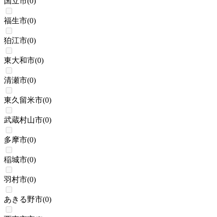
国立市
(
0
)
福生市
(
0
)
狛江市
(
0
)
東大和市
(
0
)
清瀬市
(
0
)
東久留米市
(
0
)
武蔵村山市
(
0
)
多摩市
(
0
)
稲城市
(
0
)
羽村市
(
0
)
あきる野市
(
0
)