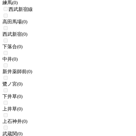
練馬
(
0
)
西武新宿線
高田馬場
(
0
)
西武新宿
(
0
)
下落合
(
0
)
中井
(
0
)
新井薬師前
(
0
)
鷺ノ宮
(
0
)
下井草
(
0
)
上井草
(
0
)
上石神井
(
0
)
武蔵関
(
0
)