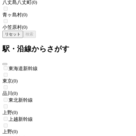
八丈島八丈町
(
0
)
青ヶ島村
(
0
)
小笠原村
(
0
)
リセット
検索
駅・沿線からさがす
東海道新幹線
東京
(
0
)
品川
(
0
)
東北新幹線
上野
(
0
)
上越新幹線
上野
(
0
)