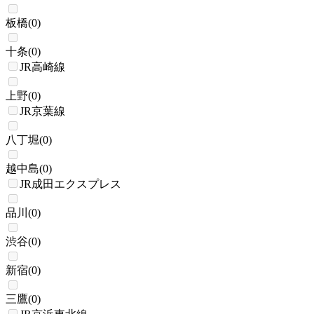
板橋
(
0
)
十条
(
0
)
JR高崎線
上野
(
0
)
JR京葉線
八丁堀
(
0
)
越中島
(
0
)
JR成田エクスプレス
品川
(
0
)
渋谷
(
0
)
新宿
(
0
)
三鷹
(
0
)