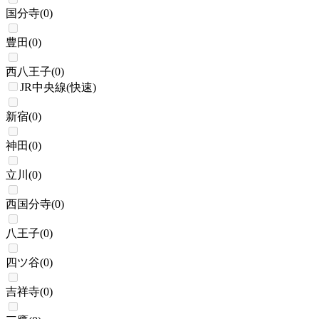
国分寺
(
0
)
豊田
(
0
)
西八王子
(
0
)
JR中央線(快速)
新宿
(
0
)
神田
(
0
)
立川
(
0
)
西国分寺
(
0
)
八王子
(
0
)
四ツ谷
(
0
)
吉祥寺
(
0
)