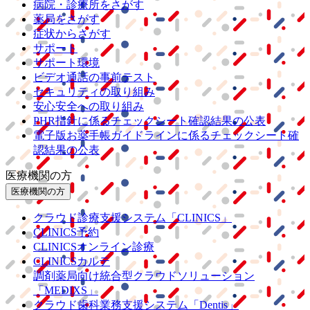
病院・診療所をさがす
薬局をさがす
症状からさがす
サポート
サポート環境
ビデオ通話の事前テスト
セキュリティの取り組み
安心安全への取り組み
PHR指針に係るチェックシート確認結果の公表
電子版お薬手帳ガイドラインに係るチェックシート確
認結果の公表
医療機関の方
医療機関の方
クラウド診療
支援システム
「CLINICS」
CLINICS予約
CLINICSオンライン診療
CLINICSカルテ
調剤薬局向け統合型クラウドソリューション
「MEDIXS」
クラウド歯科業務
支援システム
「Dentis」