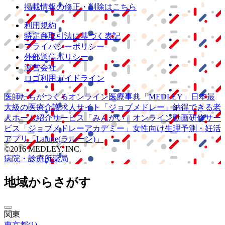
掲載情報の修正・削除はこちら
利用規約
特定商取引法に基づく表記
プライバシーポリシー
外部送信ポリシー
運営会社
ロゴ利用ガイドライン
医師たちがつくる
オンライン医療事典
「MEDLEY」
日本最
大級の
医療介護求人サイト
「ジョブメドレー」
納得できる
老
人ホーム紹介サービス
「みんかい」
オンライン
動画研修サー
ビス
「ジョブメドレー
アカデミー」
女性向け
生理予測・妊活
アプリ
「Lalune(ラルーン)」
©2016 MEDLEY, INC.
病院・診療所
薬局
地域からさがす
関東
東京都
(
1
)