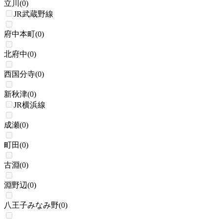
立川
(
0
)
JR武蔵野線
府中本町
(
0
)
北府中
(
0
)
西国分寺
(
0
)
新秋津
(
0
)
JR横浜線
成瀬
(
0
)
町田
(
0
)
古淵
(
0
)
淵野辺
(
0
)
八王子みなみ野
(
0
)