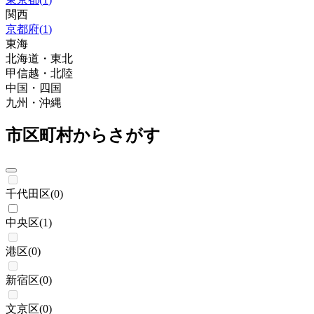
関西
京都府
(
1
)
東海
北海道・東北
甲信越・北陸
中国・四国
九州・沖縄
市区町村からさがす
千代田区
(
0
)
中央区
(
1
)
港区
(
0
)
新宿区
(
0
)
文京区
(
0
)