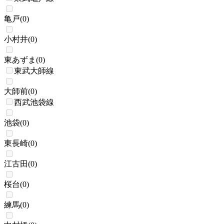
亀戸
(
0
)
小村井
(
0
)
東あずま
(
0
)
東武大師線
大師前
(
0
)
西武池袋線
池袋
(
0
)
東長崎
(
0
)
江古田
(
0
)
桜台
(
0
)
練馬
(
0
)