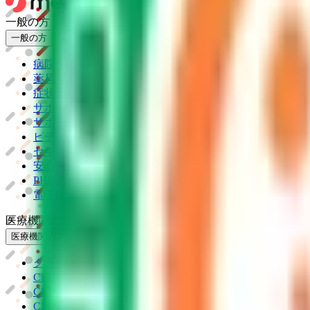
一般の方
一般の方
病院・診療所をさがす
薬局をさがす
症状からさがす
サポート
サポート環境
ビデオ通話の事前テスト
セキュリティの取り組み
安心安全への取り組み
PHR指針に係るチェックシート確認結果の公表
電子版お薬手帳ガイドラインに係るチェックシート確認
医療機関の方
医療機関の方
クラウド診療
支援システム
「CLINICS」
CLINICS予約
CLINICSオンライン診療
CLINICSカルテ