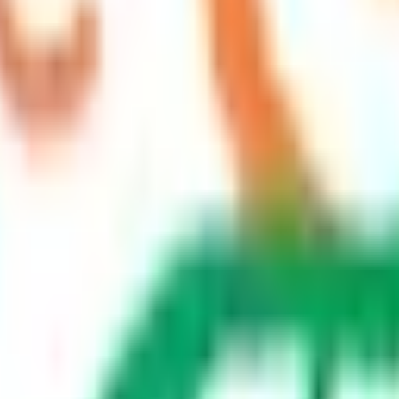
S」
級の
医療介護求人サイト
「ジョブメドレー」
納得できる
老人ホ
リ
「Lalune(ラルーン)」