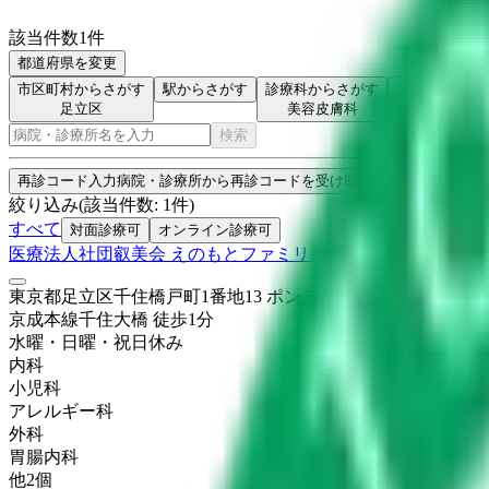
該当件数
1
件
都道府県を変更
市区町村からさがす
駅からさがす
診療科からさがす
特徴から
足立区
美容皮膚科
初診からオン
検索
再診コード入力
病院・診療所から再診コードを受け取った方はこちら
絞り込み
(該当件数:
1
件)
すべて
対面診療可
オンライン診療可
医療法人社団叡美会 えのもとファミリークリニック
東京都足立区千住橋戸町1番地13 ポンテポルタ千住4階
京成本線
千住大橋
徒歩
1
分
水曜・日曜・祝日
休み
内科
小児科
アレルギー科
外科
胃腸内科
他
2
個