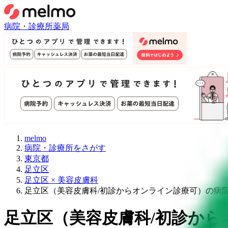
病院・診療所
薬局
melmo
病院・診療所をさがす
東京都
足立区
足立区 × 美容皮膚科
足立区（美容皮膚科/初診からオンライン診療可）の病
足立区
（
美容皮膚科/初診から