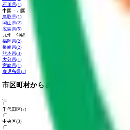
石川県
(
1
)
中国・四国
鳥取県
(
1
)
岡山県
(
2
)
広島県
(
5
)
九州・沖縄
福岡県
(
2
)
長崎県
(
2
)
熊本県
(
3
)
大分県
(
1
)
宮崎県
(
1
)
鹿児島県
(
2
)
市区町村からさがす
千代田区
(
7
)
中央区
(
3
)