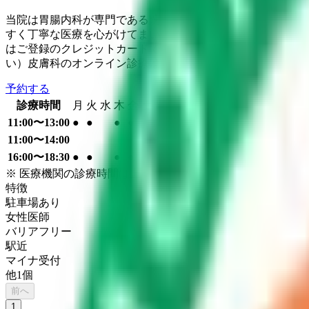
当院は胃腸内科が専門である院長と、女性の皮膚科専門医で
すく丁寧な医療を心がけてまいります。些細な事でもご自宅
はご登録のクレジットカードでのご精算になります。保険外負担
い）皮膚科のオンライン診療は休止中です。
予約する
診療時間
月
火
水
木
金
土
日
祝
11:00〜13:00
●
●
●
●
11:00〜14:00
●
16:00〜18:30
●
●
●
●
※ 医療機関の診療時間は上記の通りですが、すでに予約が
特徴
駐車場あり
女性医師
バリアフリー
駅近
マイナ受付
他
1
個
前へ
1