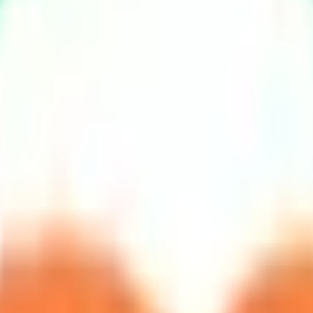
ある副院長が診療いたします。 小児から高齢者まで、どなたで
や職場からでも相談していただけるように、オンライン診療を
としてシステム利用料（大人1,100円、小児550又は1100
埋まっている場合や病院の都合などにより実際に予約可能な日時