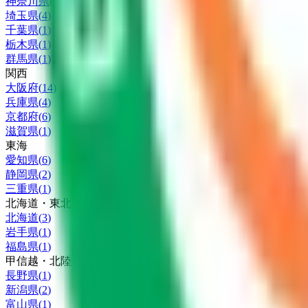
神奈川県
(
6
)
埼玉県
(
4
)
千葉県
(
1
)
栃木県
(
1
)
群馬県
(
1
)
関西
大阪府
(
14
)
兵庫県
(
4
)
京都府
(
6
)
滋賀県
(
1
)
東海
愛知県
(
6
)
静岡県
(
2
)
三重県
(
1
)
北海道・東北
北海道
(
3
)
岩手県
(
1
)
福島県
(
1
)
甲信越・北陸
長野県
(
1
)
新潟県
(
2
)
富山県
(
1
)