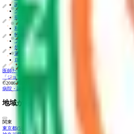
調剤薬局向け統合型クラウドソリューション
「MEDIX
クラウド歯科業務
支援システム
「Dentis」
掲載情報の修正・削除はこちら
利用規約
特定商取引法に基づく表記
プライバシーポリシー
外部送信ポリシー
運営会社
ロゴ利用ガイドライン
医師たちがつくる
オンライン医療事典
「MEDLEY」
日本最大
「ジョブメドレー
アカデミー」
女性向け
生理予測・妊活アプ
©2016 MEDLEY, INC.
病院・診療所
薬局
地域からさがす
関東
東京都
(
51
)