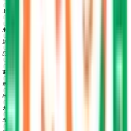
上野
(
0
)
JR東海道本線(東京～熱海)
東京
(
0
)
新橋
(
0
)
品川
(
0
)
JR山手線
東京
(
0
)
新橋
(
0
)
品川
(
0
)
大崎
(
0
)
五反田
(
0
)