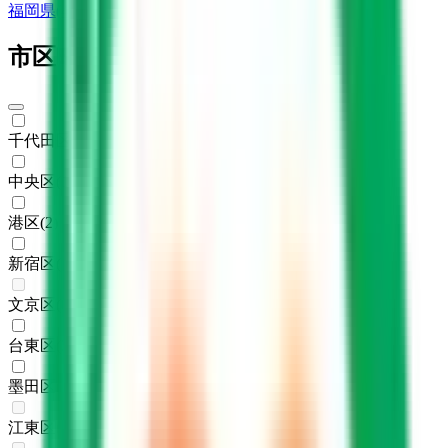
福岡県
(
4
)
市区町村からさがす
千代田区
(
4
)
中央区
(
1
)
港区
(
2
)
新宿区
(
1
)
文京区
(
0
)
台東区
(
2
)
墨田区
(
1
)
江東区
(
0
)