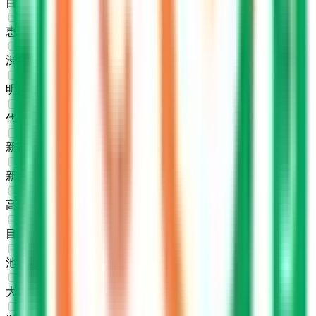
目黒
(
0
)
恵比寿
(
0
)
渋谷
(
0
)
明治神宮前〈原宿〉
(
0
)
代々木
(
0
)
新宿
(
0
)
新大久保
(
0
)
高田馬場
(
0
)
目白
(
0
)
池袋
(
0
)
大塚
(
0
)