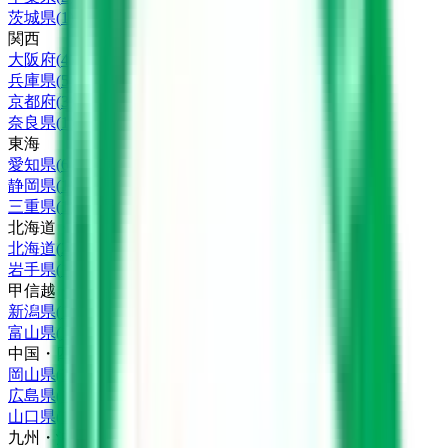
茨城県
(
1
)
関西
大阪府
(
4
)
兵庫県
(
5
)
京都府
(
3
)
奈良県
(
1
)
東海
愛知県
(
6
)
静岡県
(
1
)
三重県
(
1
)
北海道・東北
北海道
(
2
)
岩手県
(
1
)
甲信越・北陸
新潟県
(
1
)
富山県
(
1
)
中国・四国
岡山県
(
2
)
広島県
(
1
)
山口県
(
1
)
九州・沖縄