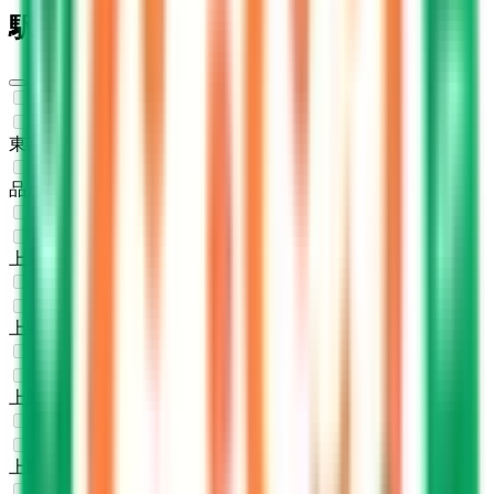
駅・沿線からさがす
東海道新幹線
東京
(
0
)
品川
(
0
)
東北新幹線
上野
(
0
)
上越新幹線
上野
(
0
)
山形新幹線
上野
(
0
)
秋田新幹線
上野
(
0
)
北陸新幹線