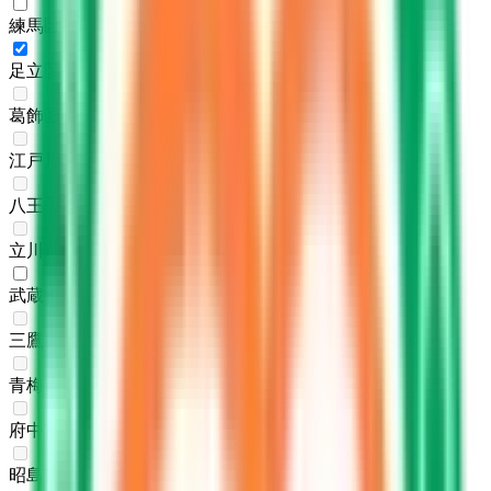
練馬区
(
2
)
足立区
(
1
)
葛飾区
(
0
)
江戸川区
(
0
)
八王子市
(
0
)
立川市
(
0
)
武蔵野市
(
1
)
三鷹市
(
0
)
青梅市
(
0
)
府中市
(
0
)
昭島市
(
0
)