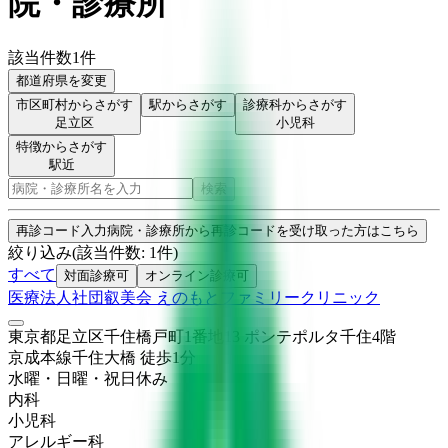
院・診療所
該当件数
1
件
都道府県を変更
市区町村からさがす
駅からさがす
診療科からさがす
足立区
小児科
特徴からさがす
駅近
検索
再診コード入力
病院・診療所から再診コードを受け取った方はこちら
絞り込み
(該当件数:
1
件)
すべて
対面診療可
オンライン診療可
医療法人社団叡美会 えのもとファミリークリニック
東京都足立区千住橋戸町1番地13 ポンテポルタ千住4階
京成本線
千住大橋
徒歩
1
分
水曜・日曜・祝日
休み
内科
小児科
アレルギー科