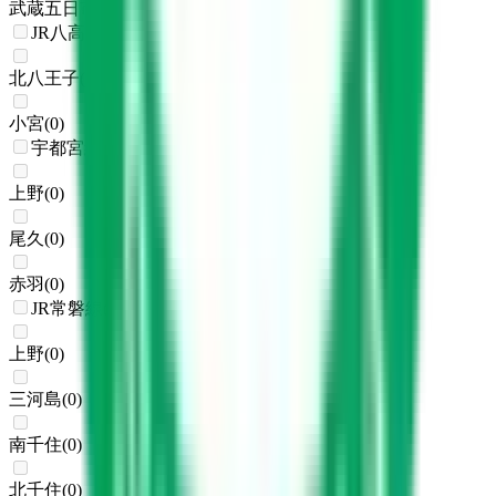
武蔵五日市
(
0
)
JR八高線(八王子～高麗川)
北八王子
(
0
)
小宮
(
0
)
宇都宮線
上野
(
0
)
尾久
(
0
)
赤羽
(
0
)
JR常磐線(上野～取手)
上野
(
0
)
三河島
(
0
)
南千住
(
0
)
北千住
(
0
)