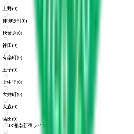
上野
(
0
)
仲御徒町
(
0
)
秋葉原
(
0
)
神田
(
0
)
有楽町
(
0
)
王子
(
0
)
上中里
(
0
)
大井町
(
0
)
大森
(
0
)
蒲田
(
0
)
JR湘南新宿ライン