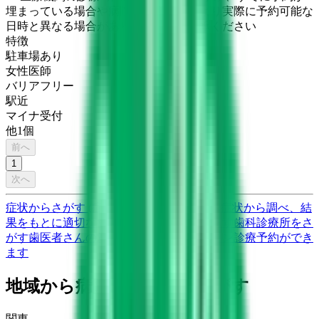
埋まっている場合や病院の都合などにより実際に予約可能な
日時と異なる場合がありますのでご了承ください
特徴
駐車場あり
女性医師
バリアフリー
駅近
マイナ受付
他
1
個
前へ
1
次へ
症状からさがす (症状チェッカー)
気になる症状から調べ、結
果をもとに適切な病院・診療所を提案します
歯科診療所をさ
がす
歯医者さんの対面診療予約・オンライン診療予約ができ
ます
地域から病院・診療所をさがす
関東