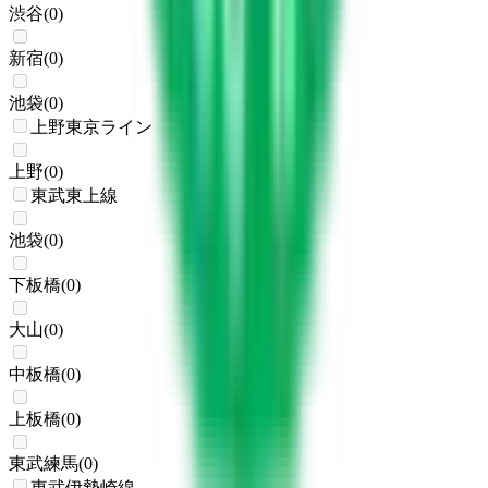
渋谷
(
0
)
新宿
(
0
)
池袋
(
0
)
上野東京ライン
上野
(
0
)
東武東上線
池袋
(
0
)
下板橋
(
0
)
大山
(
0
)
中板橋
(
0
)
上板橋
(
0
)
東武練馬
(
0
)
東武伊勢崎線