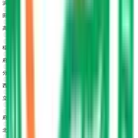
浜松町
(
0
)
田町
(
0
)
高輪ゲートウェイ
(
0
)
JR南武線
稲城長沼
(
0
)
府中本町
(
0
)
分倍河原
(
0
)
西国立
(
0
)
立川
(
0
)
JR武蔵野線
府中本町
(
0
)
北府中
(
0
)