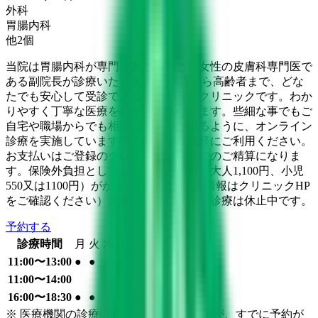
外科
胃腸内科
他
2
個
当院は胃腸内科が専門である院長と、女性の皮膚科専門医で
ある副院長が診療いたします。 小児から高齢者まで、どな
たでも安心して受診できるファミリークリニックです。わか
りやすく丁寧な医療を心がけてまいります。些細な事でもご
自宅や職場からでも相談していただけるように、オンライン
診療を実施していますので、是非お気軽にご利用ください。
お支払いはご登録のクレジットカードでのご精算になりま
す。保険外負担としてシステム利用料（大人1,100円、小児
550又は1100円）がかかります。（休診情報はクリニックHP
をご確認ください）皮膚科のオンライン診療は休止中です。
予約する
診療時間
月
火
水
木
金
土
日
祝
11:00〜13:00
●
●
●
●
11:00〜14:00
●
16:00〜18:30
●
●
●
●
※ 医療機関の診療時間は上記の通りですが、すでに予約が