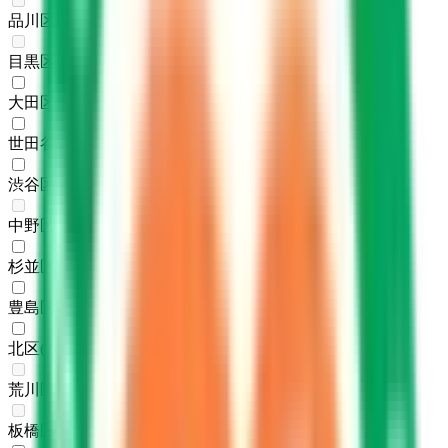
品川区
(
0
)
目黒区
(
0
)
大田区
(
2
)
世田谷区
(
1
)
渋谷区
(
2
)
中野区
(
0
)
杉並区
(
1
)
豊島区
(
3
)
北区
(
2
)
荒川区
(
0
)
板橋区
(
0
)