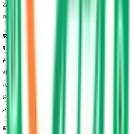
西国分寺
(
0
)
新秋津
(
0
)
JR横浜線
成瀬
(
0
)
町田
(
0
)
古淵
(
0
)
淵野辺
(
0
)
八王子みなみ野
(
0
)
片倉
(
0
)
八王子
(
0
)
JR横須賀線
東京
(
0
)