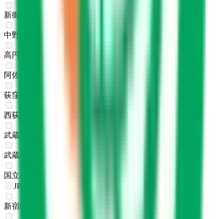
新御茶ノ水
(
0
)
中野
(
0
)
高円寺
(
0
)
阿佐ケ谷
(
0
)
荻窪
(
0
)
西荻窪
(
0
)
武蔵境
(
0
)
武蔵小金井
(
0
)
国立
(
0
)
JR中央・総武線
新宿
(
0
)