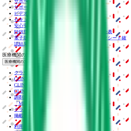
サポート
サポート環境
ビデオ通話の事前テスト
セキュリティの取り組み
安心安全への取り組み
PHR指針に係るチェックシート確認結果の公表
電子版お薬手帳ガイドラインに係るチェックシート確
認結果の公表
医療機関の方
医療機関の方
クラウド診療
支援システム
「CLINICS」
CLINICS予約
CLINICSオンライン診療
CLINICSカルテ
調剤薬局向け統合型クラウドソリューション
「MEDIXS」
クラウド歯科業務
支援システム
「Dentis」
掲載情報の修正・削除はこちら
利用規約