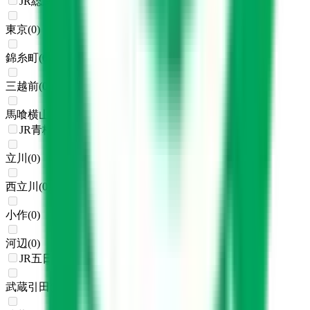
JR総武本線
東京
(
0
)
錦糸町
(
0
)
三越前
(
0
)
馬喰横山
(
0
)
JR青梅線
立川
(
0
)
西立川
(
0
)
小作
(
0
)
河辺
(
0
)
JR五日市線
武蔵引田
(
0
)