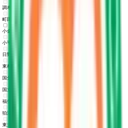
調布市
(
0
)
町田市
(
0
)
小金井市
(
1
)
小平市
(
0
)
日野市
(
0
)
東村山市
(
0
)
国分寺市
(
0
)
国立市
(
0
)
福生市
(
0
)
狛江市
(
0
)
東大和市
(
0
)