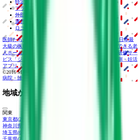
特定商取引法に基づく表記
プライバシーポリシー
外部送信ポリシー
運営会社
ロゴ利用ガイドライン
医師たちがつくる
オンライン医療事典
「MEDLEY」
日本最
大級の
医療介護求人サイト
「ジョブメドレー」
納得できる
老
人ホーム紹介サービス
「みんかい」
オンライン
動画研修サー
ビス
「ジョブメドレー
アカデミー」
女性向け
生理予測・妊活
アプリ
「Lalune(ラルーン)」
©2016 MEDLEY, INC.
病院・診療所
薬局
地域からさがす
関東
東京都
(
28
)
神奈川県
(
16
)
埼玉県
(
6
)
千葉県
(
2
)