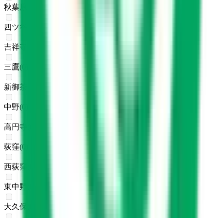
秋葉原
(
0
)
四ツ谷
(
0
)
吉祥寺
(
0
)
三鷹
(
0
)
新御茶ノ水
(
0
)
中野
(
0
)
高円寺
(
0
)
荻窪
(
0
)
西荻窪
(
0
)
東中野
(
0
)
大久保
(
0
)