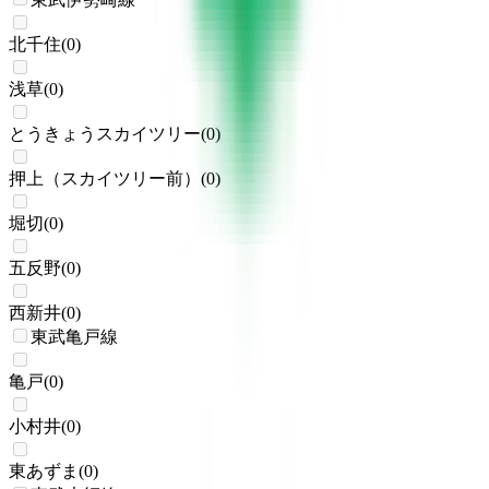
北千住
(
0
)
浅草
(
0
)
とうきょうスカイツリー
(
0
)
押上（スカイツリー前）
(
0
)
堀切
(
0
)
五反野
(
0
)
西新井
(
0
)
東武亀戸線
亀戸
(
0
)
小村井
(
0
)
東あずま
(
0
)