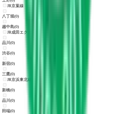
上野
(
0
)
JR京葉線
八丁堀
(
0
)
越中島
(
0
)
JR成田エクスプレス
品川
(
0
)
渋谷
(
0
)
新宿
(
0
)
三鷹
(
0
)
JR京浜東北線
新橋
(
0
)
品川
(
0
)
田端
(
0
)