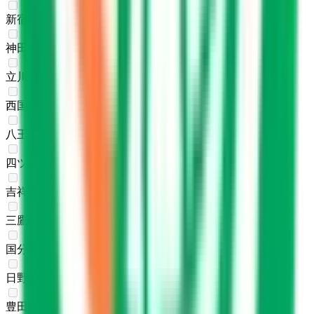
新宿
(
0
)
神田
(
0
)
立川
(
0
)
西国分寺
(
0
)
八王子
(
0
)
四ツ谷
(
0
)
吉祥寺
(
0
)
三鷹
(
0
)
国分寺
(
0
)
日野
(
0
)
豊田
(
0
)