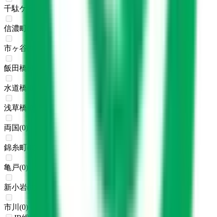
千駄ケ谷
(
0
)
信濃町
(
0
)
市ヶ谷
(
0
)
飯田橋
(
0
)
水道橋
(
0
)
浅草橋
(
0
)
両国
(
0
)
錦糸町
(
0
)
亀戸
(
0
)
新小岩
(
0
)
市川
(
0
)