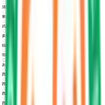
清瀬市
(
0
)
東久留米市
(
0
)
武蔵村山市
(
0
)
多摩市
(
0
)
稲城市
(
0
)
羽村市
(
0
)
あきる野市
(
1
)
西東京市
(
0
)
西多摩郡瑞穂町
(
0
)
西多摩郡日の出町大久野
(
0
)
西多摩郡檜原村
(
0
)