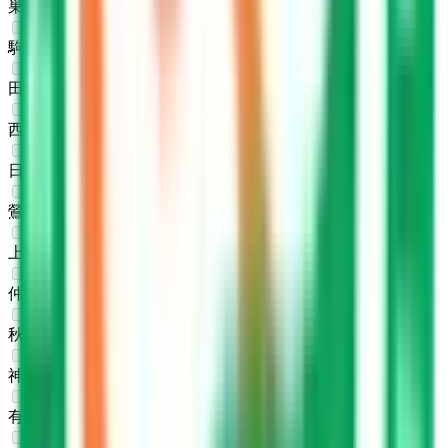
巣鴨
(
0
)
駒込
(
0
)
田端
(
0
)
西日暮里
(
0
)
日暮里
(
0
)
鶯谷
(
0
)
上野
(
0
)
仲御徒町
(
0
)
秋葉原
(
0
)
神田
(
0
)
有楽町
(
0
)