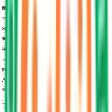
西多摩郡奥多摩町
(
0
)
大島町
(
0
)
利島村
(
0
)
新島村
(
0
)
神津島村
(
0
)
三宅島三宅村
(
0
)
御蔵島村
(
0
)
八丈島八丈町
(
0
)
青ヶ島村
(
0
)
小笠原村
(
0
)
リセット
検索