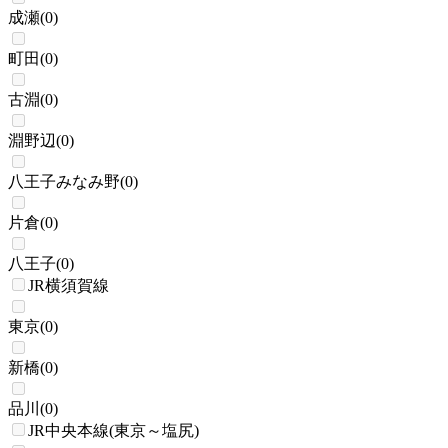
成瀬
(
0
)
町田
(
0
)
古淵
(
0
)
淵野辺
(
0
)
八王子みなみ野
(
0
)
片倉
(
0
)
八王子
(
0
)
JR横須賀線
東京
(
0
)
新橋
(
0
)
品川
(
0
)
JR中央本線(東京～塩尻)