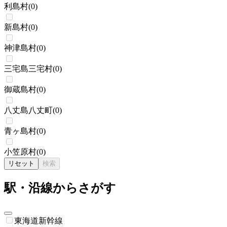
利島村
(
0
)
新島村
(
0
)
神津島村
(
0
)
三宅島三宅村
(
0
)
御蔵島村
(
0
)
八丈島八丈町
(
0
)
青ヶ島村
(
0
)
小笠原村
(
0
)
リセット
検索
駅・沿線からさがす
東海道新幹線