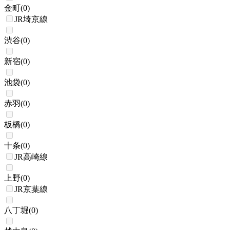
金町
(
0
)
JR埼京線
渋谷
(
0
)
新宿
(
0
)
池袋
(
0
)
赤羽
(
0
)
板橋
(
0
)
十条
(
0
)
JR高崎線
上野
(
0
)
JR京葉線
八丁堀
(
0
)