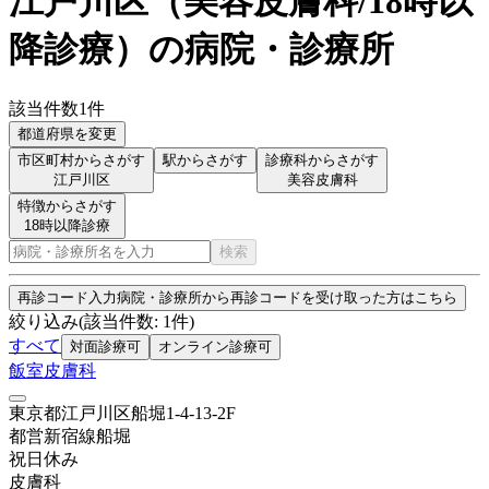
江戸川区
（
美容皮膚科/18時以
降診療
）
の病院・診療所
該当件数
1
件
都道府県を変更
市区町村からさがす
駅からさがす
診療科からさがす
江戸川区
美容皮膚科
特徴からさがす
18時以降診療
検索
再診コード入力
病院・診療所から再診コードを受け取った方はこちら
絞り込み
(該当件数:
1
件)
すべて
対面診療可
オンライン診療可
飯室皮膚科
東京都江戸川区船堀1-4-13-2F
都営新宿線
船堀
祝日
休み
皮膚科