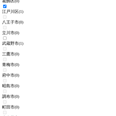
葛飾区
(
0
)
江戸川区
(
1
)
八王子市
(
0
)
立川市
(
0
)
武蔵野市
(
1
)
三鷹市
(
0
)
青梅市
(
0
)
府中市
(
0
)
昭島市
(
0
)
調布市
(
0
)
町田市
(
0
)