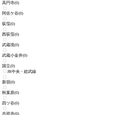
高円寺
(
0
)
阿佐ケ谷
(
0
)
荻窪
(
0
)
西荻窪
(
0
)
武蔵境
(
0
)
武蔵小金井
(
0
)
国立
(
0
)
JR中央・総武線
新宿
(
0
)
秋葉原
(
0
)
四ツ谷
(
0
)
吉祥寺
(
0
)