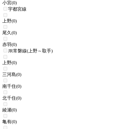
小宮
(
0
)
宇都宮線
上野
(
0
)
尾久
(
0
)
赤羽
(
0
)
JR常磐線(上野～取手)
上野
(
0
)
三河島
(
0
)
南千住
(
0
)
北千住
(
0
)
綾瀬
(
0
)
亀有
(
0
)