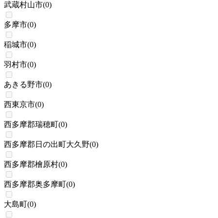
武蔵村山市
(
0
)
多摩市
(
0
)
稲城市
(
0
)
羽村市
(
0
)
あきる野市
(
0
)
西東京市
(
0
)
西多摩郡瑞穂町
(
0
)
西多摩郡日の出町大久野
(
0
)
西多摩郡檜原村
(
0
)
西多摩郡奥多摩町
(
0
)
大島町
(
0
)