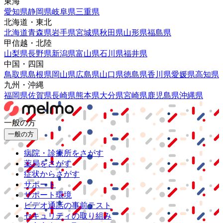
東海
愛知県
静岡県
岐阜県
三重県
北海道・東北
北海道
青森県
岩手県
宮城県
秋田県
山形県
福島県
甲信越・北陸
山梨県
長野県
新潟県
富山県
石川県
福井県
中国・四国
鳥取県
島根県
岡山県
広島県
山口県
徳島県
香川県
愛媛県
高知県
九州・沖縄
福岡県
佐賀県
長崎県
熊本県
大分県
宮崎県
鹿児島県
沖縄県
一般の方
一般の方
病院・診療所をさがす
薬局をさがす
症状からさがす
サポート
サポート環境
ビデオ通話の事前テスト
セキュリティの取り組み