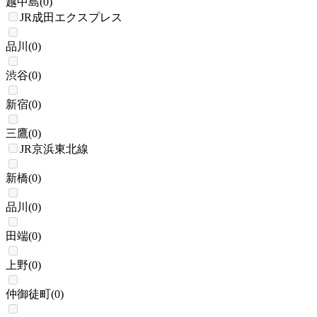
越中島
(
0
)
JR成田エクスプレス
品川
(
0
)
渋谷
(
0
)
新宿
(
0
)
三鷹
(
0
)
JR京浜東北線
新橋
(
0
)
品川
(
0
)
田端
(
0
)
上野
(
0
)
仲御徒町
(
0
)