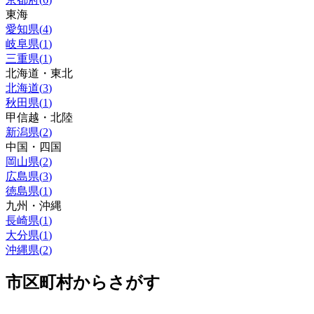
東海
愛知県
(
4
)
岐阜県
(
1
)
三重県
(
1
)
北海道・東北
北海道
(
3
)
秋田県
(
1
)
甲信越・北陸
新潟県
(
2
)
中国・四国
岡山県
(
2
)
広島県
(
3
)
徳島県
(
1
)
九州・沖縄
長崎県
(
1
)
大分県
(
1
)
沖縄県
(
2
)
市区町村からさがす