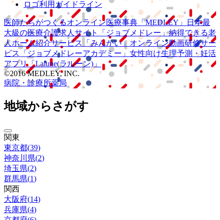
ロゴ利用ガイドライン
医師たちがつくる
オンライン医療事典
「MEDLEY」
日本最
大級の
医療介護求人サイト
「ジョブメドレー」
納得できる
老
人ホーム紹介サービス
「みんかい」
オンライン
動画研修サー
ビス
「ジョブメドレー
アカデミー」
女性向け
生理予測・妊活
アプリ
「Lalune(ラルーン)」
©2016 MEDLEY, INC.
病院・診療所
薬局
地域からさがす
関東
東京都
(
39
)
神奈川県
(
2
)
埼玉県
(
2
)
群馬県
(
1
)
関西
大阪府
(
14
)
兵庫県
(
4
)
京都府
(
6
)