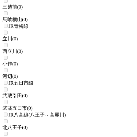
三越前
(
0
)
馬喰横山
(
0
)
JR青梅線
立川
(
0
)
西立川
(
0
)
小作
(
0
)
河辺
(
0
)
JR五日市線
武蔵引田
(
0
)
武蔵五日市
(
0
)
JR八高線(八王子～高麗川)
北八王子
(
0
)