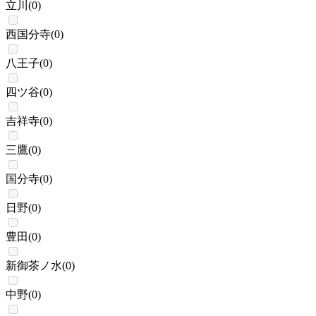
立川
(
0
)
西国分寺
(
0
)
八王子
(
0
)
四ツ谷
(
0
)
吉祥寺
(
0
)
三鷹
(
0
)
国分寺
(
0
)
日野
(
0
)
豊田
(
0
)
新御茶ノ水
(
0
)
中野
(
0
)