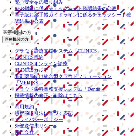
安心安全への取り組み
PHR指針に係るチェックシート確認結果の公表
電子版お薬手帳ガイドラインに係るチェックシート確
認結果の公表
医療機関の方
医療機関の方
クラウド診療
支援システム
「CLINICS」
CLINICS予約
CLINICSオンライン診療
CLINICSカルテ
調剤薬局向け統合型クラウドソリューション
「MEDIXS」
クラウド歯科業務
支援システム
「Dentis」
掲載情報の修正・削除はこちら
利用規約
特定商取引法に基づく表記
プライバシーポリシー
外部送信ポリシー
運営会社