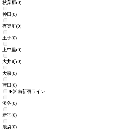
秋葉原
(
0
)
神田
(
0
)
有楽町
(
0
)
王子
(
0
)
上中里
(
0
)
大井町
(
0
)
大森
(
0
)
蒲田
(
0
)
JR湘南新宿ライン
渋谷
(
0
)
新宿
(
0
)
池袋
(
0
)