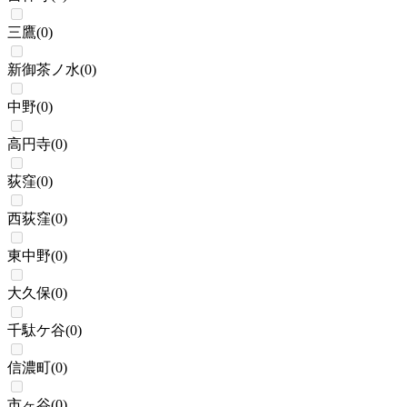
三鷹
(
0
)
新御茶ノ水
(
0
)
中野
(
0
)
高円寺
(
0
)
荻窪
(
0
)
西荻窪
(
0
)
東中野
(
0
)
大久保
(
0
)
千駄ケ谷
(
0
)
信濃町
(
0
)
市ヶ谷
(
0
)