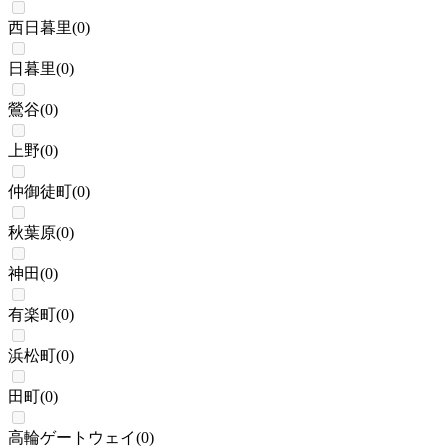
西日暮里
(
0
)
日暮里
(
0
)
鶯谷
(
0
)
上野
(
0
)
仲御徒町
(
0
)
秋葉原
(
0
)
神田
(
0
)
有楽町
(
0
)
浜松町
(
0
)
田町
(
0
)
高輪ゲートウェイ
(
0
)