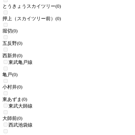
とうきょうスカイツリー
(
0
)
押上（スカイツリー前）
(
0
)
堀切
(
0
)
五反野
(
0
)
西新井
(
0
)
東武亀戸線
亀戸
(
0
)
小村井
(
0
)
東あずま
(
0
)
東武大師線
大師前
(
0
)
西武池袋線