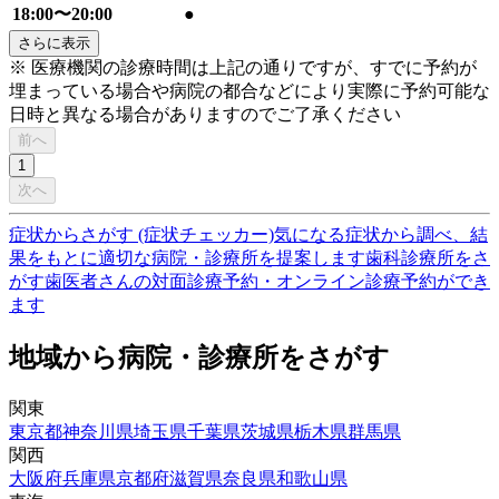
18:00〜20:00
●
さらに表示
※ 医療機関の診療時間は上記の通りですが、すでに予約が
埋まっている場合や病院の都合などにより実際に予約可能な
日時と異なる場合がありますのでご了承ください
前へ
1
次へ
症状からさがす (症状チェッカー)
気になる症状から調べ、結
果をもとに適切な病院・診療所を提案します
歯科診療所をさ
がす
歯医者さんの対面診療予約・オンライン診療予約ができ
ます
地域から病院・診療所をさがす
関東
東京都
神奈川県
埼玉県
千葉県
茨城県
栃木県
群馬県
関西
大阪府
兵庫県
京都府
滋賀県
奈良県
和歌山県