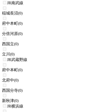
JR南武線
稲城長沼
(
0
)
府中本町
(
0
)
分倍河原
(
0
)
西国立
(
0
)
立川
(
0
)
JR武蔵野線
府中本町
(
0
)
北府中
(
0
)
西国分寺
(
0
)
新秋津
(
0
)
JR横浜線