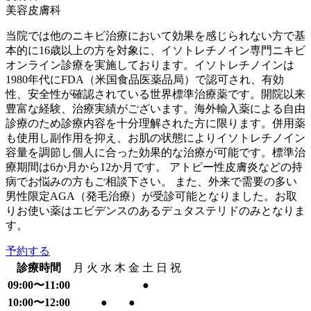
美容皮膚科
当院では他のニキビ治療において効果を感じられない方で基
本的に16歳以上の方を対象に、イソトレチノイン専門ニキビ
オンライン診療を実施しております。イソトレチノインは
1980年代にFDA（米国食品医薬品局）で認可され、有効
性、安全性が確認されている世界標準治療薬です。開院以来
豊富な経験、治療実績がございます。海外輸入薬による自由
診療のため診療内容を十分理解された方に限ります。併用薬
も使用し副作用を抑え、お肌の状態によりイソトレチノイン
容量を調節し個人に合った効果的な治療が可能です。標準治
療期間は6か月から12か月です。 アトピー性皮膚炎などの持
病でお悩みの方もご相談下さい。 また、外来で需要の多い
男性限定AGA（発毛治療）が受診可能となりました。お取
りお使い薬はエビデンスのあるデュタステリドのみとなりま
す。
予約する
診療時間
月
火
水
木
金
土
日
祝
09:00〜11:00
●
10:00〜12:00
●
●