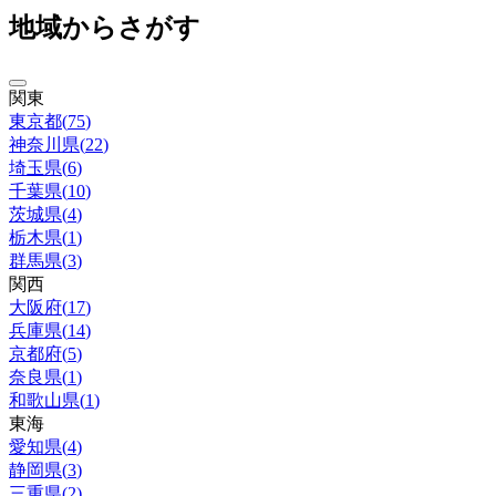
地域からさがす
関東
東京都
(
75
)
神奈川県
(
22
)
埼玉県
(
6
)
千葉県
(
10
)
茨城県
(
4
)
栃木県
(
1
)
群馬県
(
3
)
関西
大阪府
(
17
)
兵庫県
(
14
)
京都府
(
5
)
奈良県
(
1
)
和歌山県
(
1
)
東海
愛知県
(
4
)
静岡県
(
3
)
三重県
(
2
)