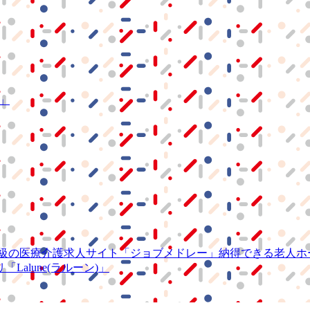
S」
級の
医療介護求人サイト
「ジョブメドレー」
納得できる
老人ホ
リ
「Lalune(ラルーン)」