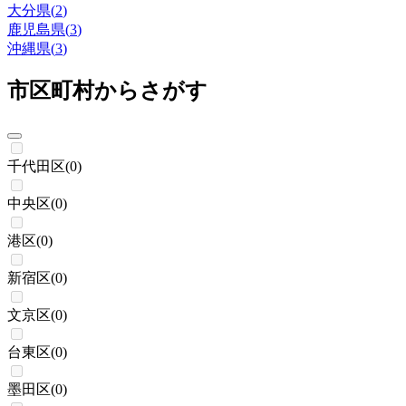
大分県
(
2
)
鹿児島県
(
3
)
沖縄県
(
3
)
市区町村からさがす
千代田区
(
0
)
中央区
(
0
)
港区
(
0
)
新宿区
(
0
)
文京区
(
0
)
台東区
(
0
)
墨田区
(
0
)