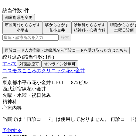
該当件数
1
件
都道府県を変更
市区町村からさがす
駅からさがす
診療科からさがす
特徴からさが
小平市
花小金井
精神科・心療内科
土曜日診療
検索
再診コード入力
病院・診療所から再診コードを受け取った方はこちら
絞り込み
(該当件数:
1
件)
すべて
対面診療可
オンライン診療可
コスモスこころのクリニック花小金井
東京都小平市花小金井1-10-11 875ビル
西武新宿線
花小金井
火曜・水曜・祝日
休み
精神科
心療内科
当院では「再診コード」は使用しておりません。 再診コー
予約する