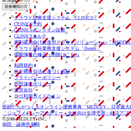
医療機関の方
クラウド診療
支援システム
「CLINICS」
CLINICS予約
CLINICSオンライン診療
CLINICSカルテ
調剤薬局向け統合型クラウドソリューション
「MEDIX
クラウド歯科業務
支援システム
「Dentis」
掲載情報の修正・削除はこちら
利用規約
特定商取引法に基づく表記
プライバシーポリシー
外部送信ポリシー
運営会社
ロゴ利用ガイドライン
医師たちがつくる
オンライン医療事典
「MEDLEY」
日本最大
「ジョブメドレー
アカデミー」
女性向け
生理予測・妊活アプ
©2016 MEDLEY, INC.
病院・診療所
薬局