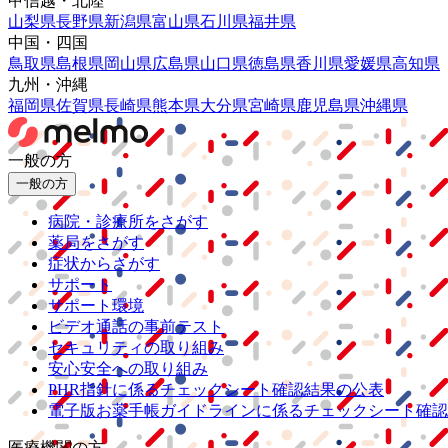
甲信越・北陸
山梨県
長野県
新潟県
富山県
石川県
福井県
中国・四国
鳥取県
島根県
岡山県
広島県
山口県
徳島県
香川県
愛媛県
高知県
九州・沖縄
福岡県
佐賀県
長崎県
熊本県
大分県
宮崎県
鹿児島県
沖縄県
一般の方
一般の方
病院・診療所をさがす
薬局をさがす
症状からさがす
サポート
サポート環境
ビデオ通話の事前テスト
セキュリティの取り組み
安心安全への取り組み
PHR指針に係るチェックシート確認結果の公表
電子版お薬手帳ガイドラインに係るチェックシート確認
医療機関の方