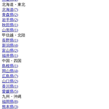
北海道・東北
北海道
(
7
)
青森県
(
2
)
岩手県
(
2
)
秋田県
(
1
)
山形県
(
1
)
甲信越・北陸
長野県
(
1
)
新潟県
(
4
)
富山県
(
2
)
福井県
(
1
)
中国・四国
島根県
(
1
)
岡山県
(
4
)
広島県
(
7
)
山口県
(
2
)
香川県
(
1
)
愛媛県
(
5
)
九州・沖縄
福岡県
(
8
)
熊本県
(
3
)