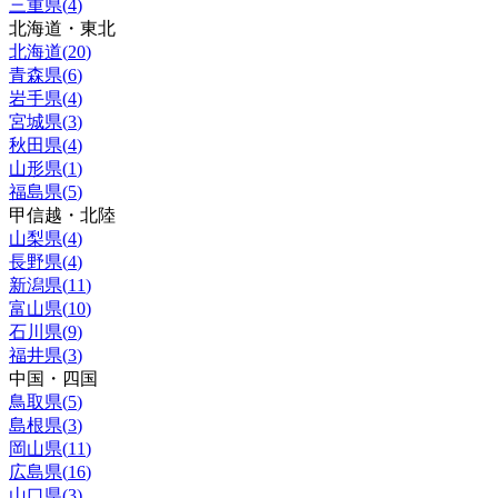
三重県
(
4
)
北海道・東北
北海道
(
20
)
青森県
(
6
)
岩手県
(
4
)
宮城県
(
3
)
秋田県
(
4
)
山形県
(
1
)
福島県
(
5
)
甲信越・北陸
山梨県
(
4
)
長野県
(
4
)
新潟県
(
11
)
富山県
(
10
)
石川県
(
9
)
福井県
(
3
)
中国・四国
鳥取県
(
5
)
島根県
(
3
)
岡山県
(
11
)
広島県
(
16
)
山口県
(
3
)