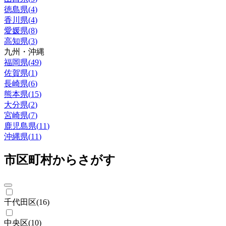
徳島県
(
4
)
香川県
(
4
)
愛媛県
(
8
)
高知県
(
3
)
九州・沖縄
福岡県
(
49
)
佐賀県
(
1
)
長崎県
(
6
)
熊本県
(
15
)
大分県
(
2
)
宮崎県
(
7
)
鹿児島県
(
11
)
沖縄県
(
11
)
市区町村からさがす
千代田区
(
16
)
中央区
(
10
)