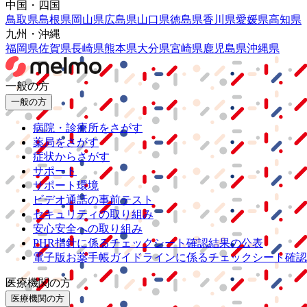
中国・四国
鳥取県
島根県
岡山県
広島県
山口県
徳島県
香川県
愛媛県
高知県
九州・沖縄
福岡県
佐賀県
長崎県
熊本県
大分県
宮崎県
鹿児島県
沖縄県
一般の方
一般の方
病院・診療所をさがす
薬局をさがす
症状からさがす
サポート
サポート環境
ビデオ通話の事前テスト
セキュリティの取り組み
安心安全への取り組み
PHR指針に係るチェックシート確認結果の公表
電子版お薬手帳ガイドラインに係るチェックシート確認
医療機関の方
医療機関の方