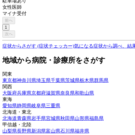
駐車場あり
女性医師
マイナ受付
前へ
1
次へ
症状からさがす (症状チェッカー)
気になる症状から調べ、結
地域から病院・診療所をさがす
関東
東京都
神奈川県
埼玉県
千葉県
茨城県
栃木県
群馬県
関西
大阪府
兵庫県
京都府
滋賀県
奈良県
和歌山県
東海
愛知県
静岡県
岐阜県
三重県
北海道・東北
北海道
青森県
岩手県
宮城県
秋田県
山形県
福島県
甲信越・北陸
山梨県
長野県
新潟県
富山県
石川県
福井県