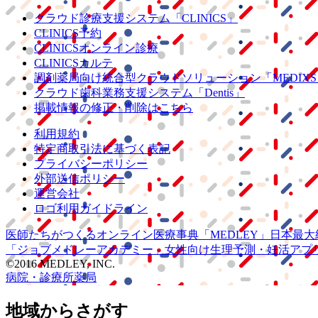
クラウド診療
支援システム
「CLINICS」
CLINICS予約
CLINICSオンライン診療
CLINICSカルテ
調剤薬局向け統合型クラウドソリューション
「MEDIX
クラウド歯科業務
支援システム
「Dentis」
掲載情報の修正・削除はこちら
利用規約
特定商取引法に基づく表記
プライバシーポリシー
外部送信ポリシー
運営会社
ロゴ利用ガイドライン
医師たちがつくる
オンライン医療事典
「MEDLEY」
日本最大
「ジョブメドレー
アカデミー」
女性向け
生理予測・妊活アプ
©2016 MEDLEY, INC.
病院・診療所
薬局
地域からさがす