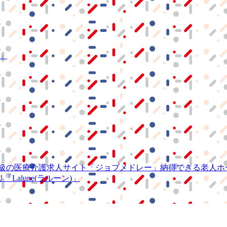
S」
級の
医療介護求人サイト
「ジョブメドレー」
納得できる
老人ホ
リ
「Lalune(ラルーン)」