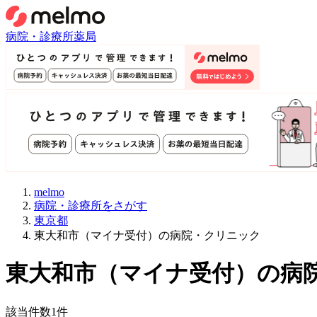
病院・診療所
薬局
melmo
病院・診療所をさがす
東京都
東大和市（マイナ受付）の病院・クリニック
東大和市
（
マイナ受付
）
の病
該当件数
1
件