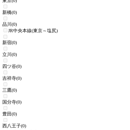
東京
(
0
)
新橋
(
0
)
品川
(
0
)
JR中央本線(東京～塩尻)
新宿
(
0
)
立川
(
0
)
四ツ谷
(
0
)
吉祥寺
(
0
)
三鷹
(
0
)
国分寺
(
0
)
豊田
(
0
)
西八王子
(
0
)