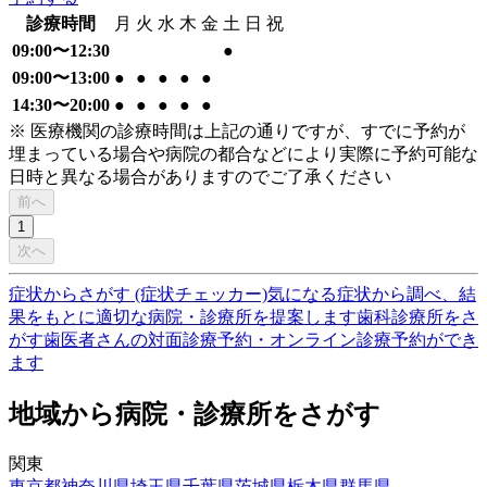
診療時間
月
火
水
木
金
土
日
祝
09:00〜12:30
●
09:00〜13:00
●
●
●
●
●
14:30〜20:00
●
●
●
●
●
※ 医療機関の診療時間は上記の通りですが、すでに予約が
埋まっている場合や病院の都合などにより実際に予約可能な
日時と異なる場合がありますのでご了承ください
前へ
1
次へ
症状からさがす (症状チェッカー)
気になる症状から調べ、結
果をもとに適切な病院・診療所を提案します
歯科診療所をさ
がす
歯医者さんの対面診療予約・オンライン診療予約ができ
ます
地域から病院・診療所をさがす
関東
東京都
神奈川県
埼玉県
千葉県
茨城県
栃木県
群馬県