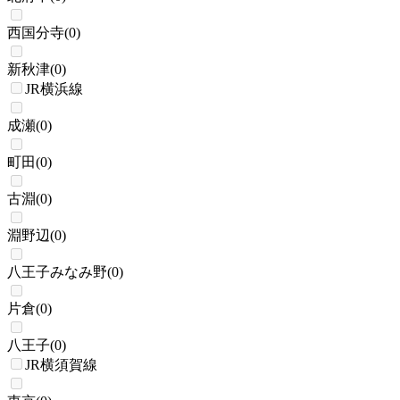
西国分寺
(
0
)
新秋津
(
0
)
JR横浜線
成瀬
(
0
)
町田
(
0
)
古淵
(
0
)
淵野辺
(
0
)
八王子みなみ野
(
0
)
片倉
(
0
)
八王子
(
0
)
JR横須賀線