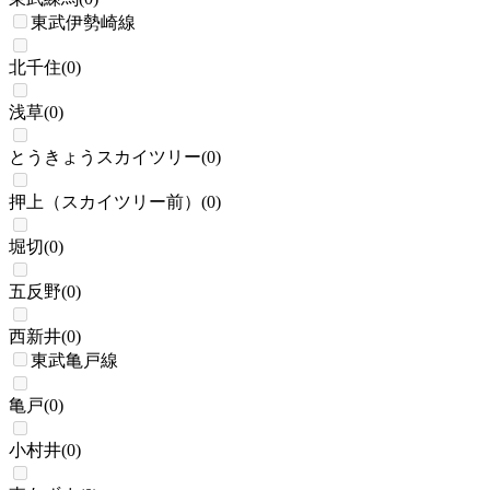
東武伊勢崎線
北千住
(
0
)
浅草
(
0
)
とうきょうスカイツリー
(
0
)
押上（スカイツリー前）
(
0
)
堀切
(
0
)
五反野
(
0
)
西新井
(
0
)
東武亀戸線
亀戸
(
0
)
小村井
(
0
)