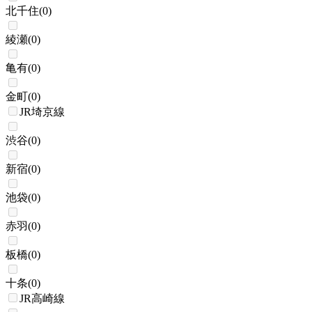
北千住
(
0
)
綾瀬
(
0
)
亀有
(
0
)
金町
(
0
)
JR埼京線
渋谷
(
0
)
新宿
(
0
)
池袋
(
0
)
赤羽
(
0
)
板橋
(
0
)
十条
(
0
)
JR高崎線