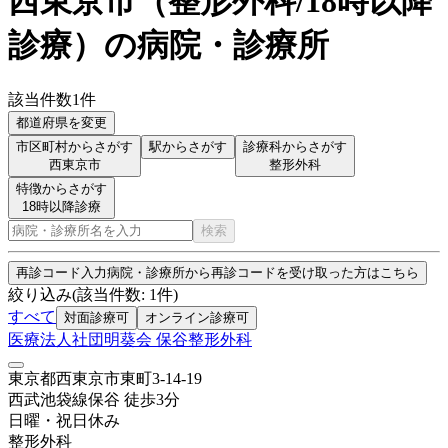
西東京市
（
整形外科/18時以降
診療
）
の病院・診療所
該当件数
1
件
都道府県を変更
市区町村からさがす
駅からさがす
診療科からさがす
西東京市
整形外科
特徴からさがす
18時以降診療
検索
再診コード入力
病院・診療所から再診コードを受け取った方はこちら
絞り込み
(該当件数:
1
件)
すべて
対面診療可
オンライン診療可
医療法人社団明葵会 保谷整形外科
東京都西東京市東町3-14-19
西武池袋線
保谷
徒歩
3
分
日曜・祝日
休み
整形外科