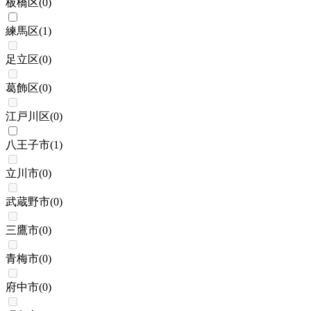
板橋区
(
0
)
練馬区
(
1
)
足立区
(
0
)
葛飾区
(
0
)
江戸川区
(
0
)
八王子市
(
1
)
立川市
(
0
)
武蔵野市
(
0
)
三鷹市
(
0
)
青梅市
(
0
)
府中市
(
0
)