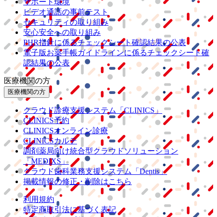
サポート環境
ビデオ通話の事前テスト
セキュリティの取り組み
安心安全への取り組み
PHR指針に係るチェックシート確認結果の公表
電子版お薬手帳ガイドラインに係るチェックシート確
認結果の公表
医療機関の方
医療機関の方
クラウド診療
支援システム
「CLINICS」
CLINICS予約
CLINICSオンライン診療
CLINICSカルテ
調剤薬局向け統合型クラウドソリューション
「MEDIXS」
クラウド歯科業務
支援システム
「Dentis」
掲載情報の修正・削除はこちら
利用規約
特定商取引法に基づく表記