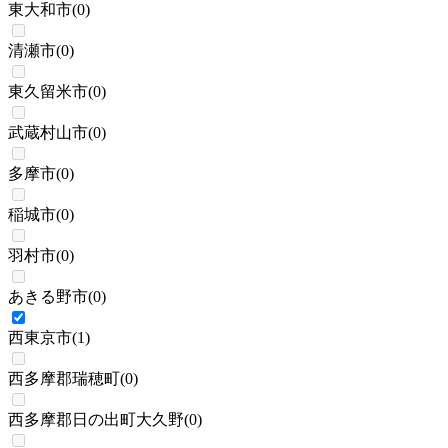
東大和市
(
0
)
清瀬市
(
0
)
東久留米市
(
0
)
武蔵村山市
(
0
)
多摩市
(
0
)
稲城市
(
0
)
羽村市
(
0
)
あきる野市
(
0
)
西東京市
(
1
)
西多摩郡瑞穂町
(
0
)
西多摩郡日の出町大久野
(
0
)