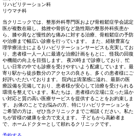
リハビリテーション科
リウマチ科
当クリニックでは、整形外科専門医および骨粗鬆症学会認定
医が複数在籍し、捻挫や骨折など急性期の整形外科疾患か
ら、膝や肩など慢性的な痛みに対する治療、骨粗鬆症の予防
や治療まで幅広い診療を行っています。 また、経験豊富な
理学療法士によるリハビリテーションサービスも充実してお
り、患者様一人一人に最適な治療計画をもとに、怪我の回復
や機能の向上を目指します。 夜20時まで診療しており、忙
しい日常の中でも診療を受けやすいよう配慮しています。最
寄り駅から徒歩数分のアクセスの良さも、多くの患者様にご
好評いただいております。 院内は清潔感に溢れ、最新の医
療設備を完備しており、患者様が安心して治療を受けられる
環境を整えています。私たちは、患者様の立場に立った温か
い対応と質の高い医療サービスを提供することをお約束しま
す。 お体のことでお悩みの方、特にリハビリテーションを
ご希望の方は、ぜひ当クリニックまでご相談ください。私た
ちが皆様の健康を全力で支えます。 子どもから高齢者ま
で、ホームドクターとして頼れるクリニックです。
予約する