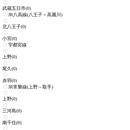
武蔵五日市
(
0
)
JR八高線(八王子～高麗川)
北八王子
(
0
)
小宮
(
0
)
宇都宮線
上野
(
0
)
尾久
(
0
)
赤羽
(
0
)
JR常磐線(上野～取手)
上野
(
0
)
三河島
(
0
)
南千住
(
0
)