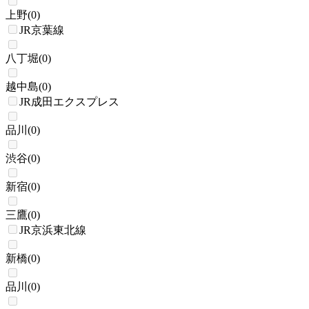
上野
(
0
)
JR京葉線
八丁堀
(
0
)
越中島
(
0
)
JR成田エクスプレス
品川
(
0
)
渋谷
(
0
)
新宿
(
0
)
三鷹
(
0
)
JR京浜東北線
新橋
(
0
)
品川
(
0
)