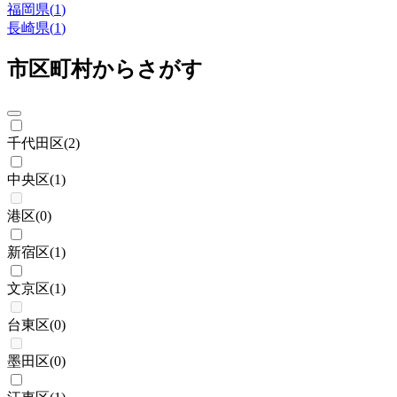
福岡県
(
1
)
長崎県
(
1
)
市区町村からさがす
千代田区
(
2
)
中央区
(
1
)
港区
(
0
)
新宿区
(
1
)
文京区
(
1
)
台東区
(
0
)
墨田区
(
0
)