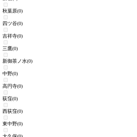
秋葉原
(
0
)
四ツ谷
(
0
)
吉祥寺
(
0
)
三鷹
(
0
)
新御茶ノ水
(
0
)
中野
(
0
)
高円寺
(
0
)
荻窪
(
0
)
西荻窪
(
0
)
東中野
(
0
)
大久保
(
0
)