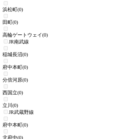
浜松町
(
0
)
田町
(
0
)
高輪ゲートウェイ
(
0
)
JR南武線
稲城長沼
(
0
)
府中本町
(
0
)
分倍河原
(
0
)
西国立
(
0
)
立川
(
0
)
JR武蔵野線
府中本町
(
0
)
北府中
(
0
)