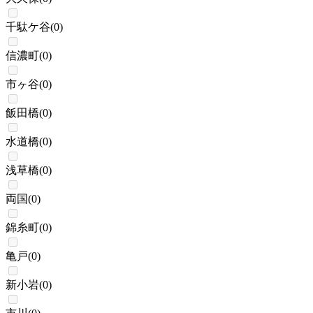
千駄ケ谷
(
0
)
信濃町
(
0
)
市ヶ谷
(
0
)
飯田橋
(
0
)
水道橋
(
0
)
浅草橋
(
0
)
両国
(
0
)
錦糸町
(
0
)
亀戸
(
0
)
新小岩
(
0
)