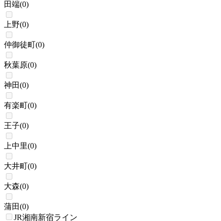
田端
(
0
)
上野
(
0
)
仲御徒町
(
0
)
秋葉原
(
0
)
神田
(
0
)
有楽町
(
0
)
王子
(
0
)
上中里
(
0
)
大井町
(
0
)
大森
(
0
)
蒲田
(
0
)
JR湘南新宿ライン