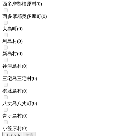
西多摩郡檜原村
(
0
)
西多摩郡奥多摩町
(
0
)
大島町
(
0
)
利島村
(
0
)
新島村
(
0
)
神津島村
(
0
)
三宅島三宅村
(
0
)
御蔵島村
(
0
)
八丈島八丈町
(
0
)
青ヶ島村
(
0
)
小笠原村
(
0
)
リセット
検索