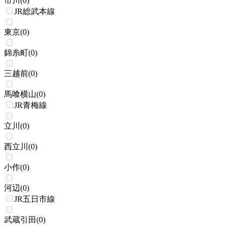
市川
(
0
)
JR総武本線
東京
(
0
)
錦糸町
(
0
)
三越前
(
0
)
馬喰横山
(
0
)
JR青梅線
立川
(
0
)
西立川
(
0
)
小作
(
0
)
河辺
(
0
)
JR五日市線
武蔵引田
(
0
)