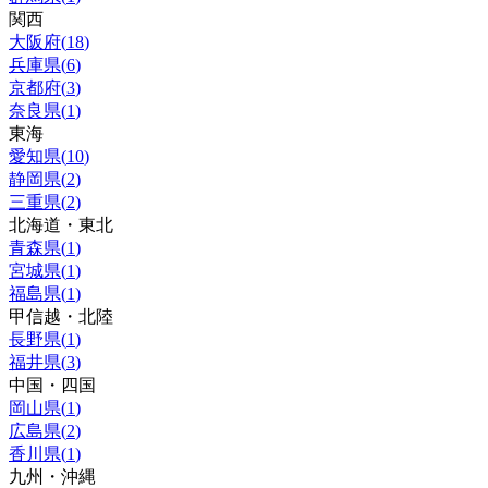
関西
大阪府
(
18
)
兵庫県
(
6
)
京都府
(
3
)
奈良県
(
1
)
東海
愛知県
(
10
)
静岡県
(
2
)
三重県
(
2
)
北海道・東北
青森県
(
1
)
宮城県
(
1
)
福島県
(
1
)
甲信越・北陸
長野県
(
1
)
福井県
(
3
)
中国・四国
岡山県
(
1
)
広島県
(
2
)
香川県
(
1
)
九州・沖縄