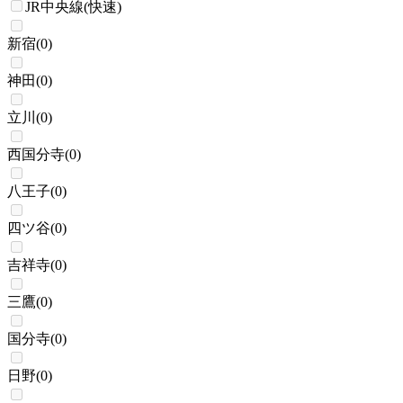
JR中央線(快速)
新宿
(
0
)
神田
(
0
)
立川
(
0
)
西国分寺
(
0
)
八王子
(
0
)
四ツ谷
(
0
)
吉祥寺
(
0
)
三鷹
(
0
)
国分寺
(
0
)
日野
(
0
)