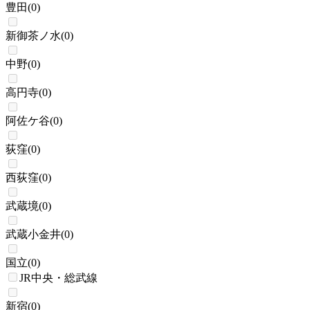
豊田
(
0
)
新御茶ノ水
(
0
)
中野
(
0
)
高円寺
(
0
)
阿佐ケ谷
(
0
)
荻窪
(
0
)
西荻窪
(
0
)
武蔵境
(
0
)
武蔵小金井
(
0
)
国立
(
0
)
JR中央・総武線
新宿
(
0
)