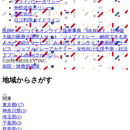
プライバシーポリシー
外部送信ポリシー
運営会社
ロゴ利用ガイドライン
医師たちがつくる
オンライン医療事典
「MEDLEY」
日本最
大級の
医療介護求人サイト
「ジョブメドレー」
納得できる
老
人ホーム紹介サービス
「みんかい」
オンライン
動画研修サー
ビス
「ジョブメドレー
アカデミー」
女性向け
生理予測・妊活
アプリ
「Lalune(ラルーン)」
©2016 MEDLEY, INC.
病院・診療所
薬局
地域からさがす
関東
東京都
(
17
)
神奈川県
(
3
)
埼玉県
(
1
)
千葉県
(
3
)
群馬県
(
1
)