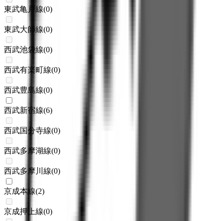
東武亀戸線
(
0
)
東武大師線
(
0
)
西武池袋線
(
0
)
西武有楽町線
(
0
)
西武豊島線
(
0
)
西武新宿線
(
6
)
西武国分寺線
(
0
)
西武多摩湖線
(
0
)
西武多摩川線
(
0
)
京成本線
(
2
)
京成押上線
(
0
)