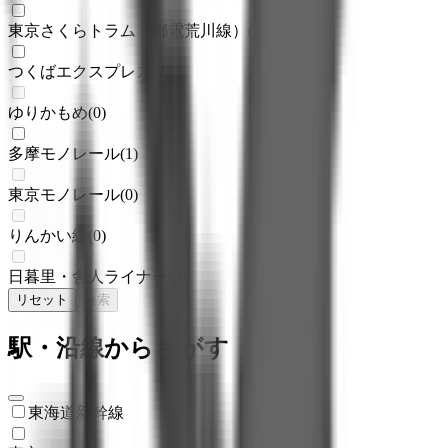
東京さくらトラム（都電荒川線）
(
1
)
つくばエクスプレス
(
2
)
ゆりかもめ
(
0
)
多摩モノレール
(
1
)
東京モノレール
(
0
)
りんかい線
(
0
)
日暮里・舎人ライナー
(
0
)
リセット
検索
駅・沿線からさがす
東海道新幹線