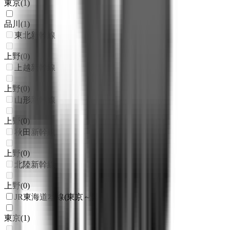
東京
(
1
)
品川
(
1
)
東北新幹線
上野
(
0
)
上越新幹線
上野
(
0
)
山形新幹線
上野
(
0
)
秋田新幹線
上野
(
0
)
北陸新幹線
上野
(
0
)
JR東海道本線(東京～熱海)
東京
(
1
)