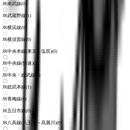
JR南武線
(
0
)
JR武蔵野線
(
1
)
JR横浜線
(
0
)
JR横須賀線
(
0
)
JR中央本線(東京～塩尻)
(
0
)
JR中央線(快速)
(
2
)
JR中央・総武線
(
6
)
JR総武本線
(
1
)
JR青梅線
(
0
)
JR五日市線
(
0
)
JR八高線(八王子～高麗川)
(
0
)