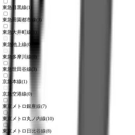
東急目黒線
(
1
)
東急田園都市線
(
3
)
東急大井町線
(
1
)
東急池上線
(
0
)
東急多摩川線
(
0
)
東急世田谷線
(
3
)
京急本線
(
1
)
京急空港線
(
0
)
東京メトロ銀座線
(
7
)
東京メトロ丸ノ内線
(
10
)
東京メトロ日比谷線
(
8
)