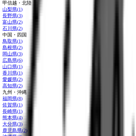
甲信越・北陸
山梨県
(
1
)
長野県
(
3
)
富山県
(
2
)
石川県
(
2
)
中国・四国
鳥取県
(
1
)
島根県
(
2
)
岡山県
(
3
)
広島県
(
6
)
山口県
(
1
)
香川県
(
1
)
愛媛県
(
2
)
高知県
(
2
)
九州・沖縄
福岡県
(
8
)
佐賀県
(
1
)
長崎県
(
1
)
熊本県
(
4
)
大分県
(
3
)
鹿児島県
(
2
)