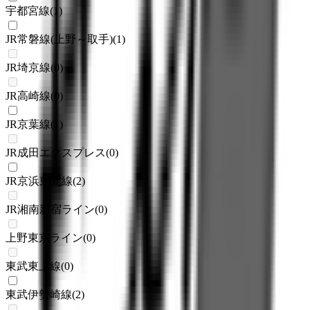
宇都宮線
(
1
)
JR常磐線(上野～取手)
(
1
)
JR埼京線
(
0
)
JR高崎線
(
0
)
JR京葉線
(
1
)
JR成田エクスプレス
(
0
)
JR京浜東北線
(
2
)
JR湘南新宿ライン
(
0
)
上野東京ライン
(
0
)
東武東上線
(
0
)
東武伊勢崎線
(
2
)