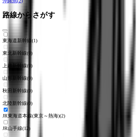
沖縄県
(
2
)
路線からさがす
東海道新幹線
(
1
)
東北新幹線
(
0
)
上越新幹線
(
0
)
山形新幹線
(
0
)
秋田新幹線
(
0
)
北陸新幹線
(
0
)
JR東海道本線(東京～熱海)
(
2
)
JR山手線
(
12
)