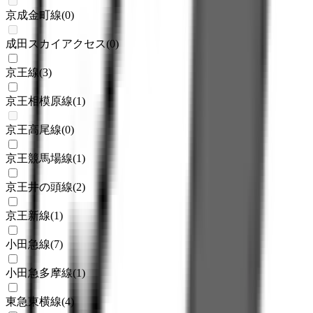
京成金町線
(
0
)
成田スカイアクセス
(
0
)
京王線
(
3
)
京王相模原線
(
1
)
京王高尾線
(
0
)
京王競馬場線
(
1
)
京王井の頭線
(
2
)
京王新線
(
1
)
小田急線
(
7
)
小田急多摩線
(
1
)
東急東横線
(
4
)