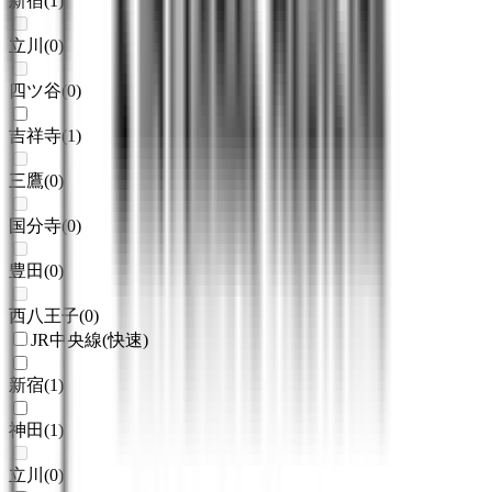
新宿
(
1
)
立川
(
0
)
四ツ谷
(
0
)
吉祥寺
(
1
)
三鷹
(
0
)
国分寺
(
0
)
豊田
(
0
)
西八王子
(
0
)
JR中央線(快速)
新宿
(
1
)
神田
(
1
)
立川
(
0
)