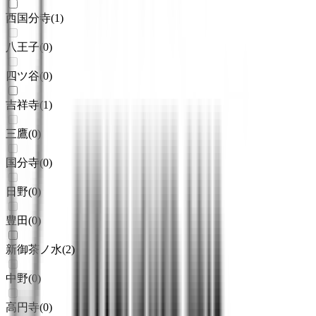
西国分寺
(
1
)
八王子
(
0
)
四ツ谷
(
0
)
吉祥寺
(
1
)
三鷹
(
0
)
国分寺
(
0
)
日野
(
0
)
豊田
(
0
)
新御茶ノ水
(
2
)
中野
(
0
)
高円寺
(
0
)