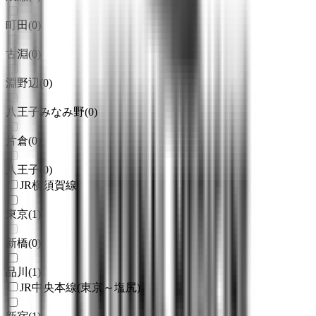
町田
(
0
)
古淵
(
0
)
淵野辺
(
0
)
八王子みなみ野
(
0
)
片倉
(
0
)
八王子
(
0
)
JR横須賀線
東京
(
1
)
新橋
(
0
)
品川
(
1
)
JR中央本線(東京～塩尻)