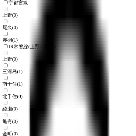
宇都宮線
上野
(
0
)
尾久
(
0
)
赤羽
(
1
)
JR常磐線(上野～取手)
上野
(
0
)
三河島
(
1
)
南千住
(
1
)
北千住
(
0
)
綾瀬
(
0
)
亀有
(
0
)
金町
(
0
)