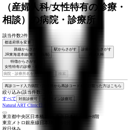
（
産婦人科/女性特有の診療・
相談
）
の病院・診療所
該当件数
2
件
都道府県を変更
路線からさがす
駅からさがす
診療科からさがす
JR東海道本線(東京～熱海)
産婦人科
特徴からさがす
女性特有の診療・相談
検索
再診コード入力
病院・診療所から再診コードを受け取った方はこちら
絞り込み
(該当件数:
2
件)
すべて
対面診療可
オンライン診療可
Natural ART Clinic日本橋
東京都中央区日本橋2-7-1 東京日本橋タワー8階
東京メトロ銀座線
日本橋
徒歩
1
分
祝日
休み