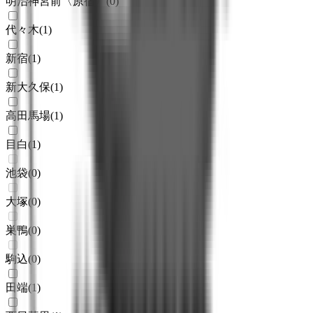
明治神宮前〈原宿〉
(
0
)
代々木
(
1
)
新宿
(
1
)
新大久保
(
1
)
高田馬場
(
1
)
目白
(
1
)
池袋
(
0
)
大塚
(
0
)
巣鴨
(
0
)
駒込
(
0
)
田端
(
1
)