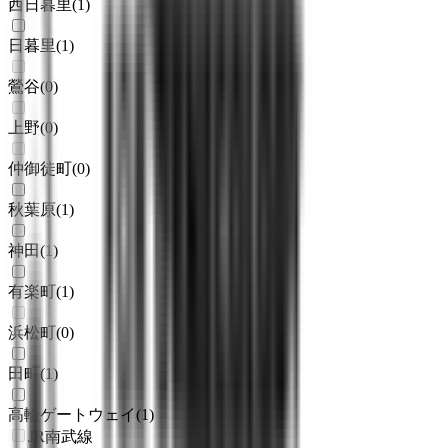
西日暮里
(
1
)
日暮里
(
1
)
鶯谷
(
0
)
上野
(
0
)
仲御徒町
(
0
)
秋葉原
(
1
)
神田
(
1
)
有楽町
(
1
)
浜松町
(
0
)
田町
(
1
)
高輪ゲートウェイ
(
1
)
JR南武線