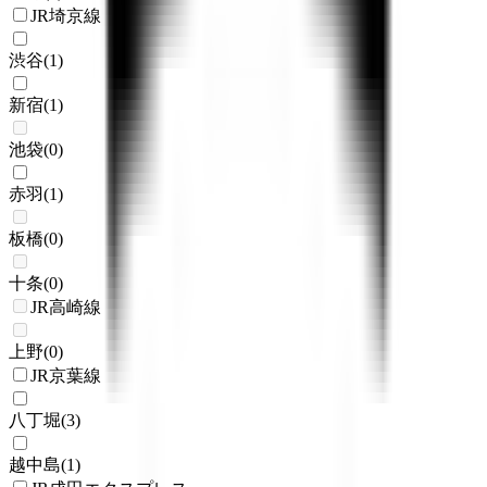
JR埼京線
渋谷
(
1
)
新宿
(
1
)
池袋
(
0
)
赤羽
(
1
)
板橋
(
0
)
十条
(
0
)
JR高崎線
上野
(
0
)
JR京葉線
八丁堀
(
3
)
越中島
(
1
)