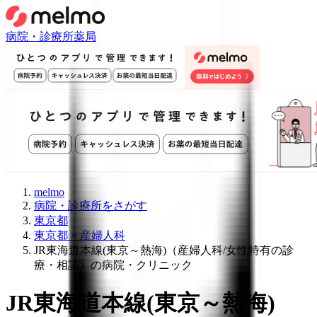
病院・診療所
薬局
melmo
病院・診療所をさがす
東京都
東京都 × 産婦人科
JR東海道本線(東京～熱海)（産婦人科/女性特有の診
療・相談）の病院・クリニック
JR東海道本線(東京～熱海)