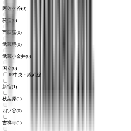
阿佐ケ谷
(
0
)
荻窪
(
0
)
西荻窪
(
0
)
武蔵境
(
0
)
武蔵小金井
(
0
)
国立
(
0
)
JR中央・総武線
新宿
(
1
)
秋葉原
(
1
)
四ツ谷
(
0
)
吉祥寺
(
1
)