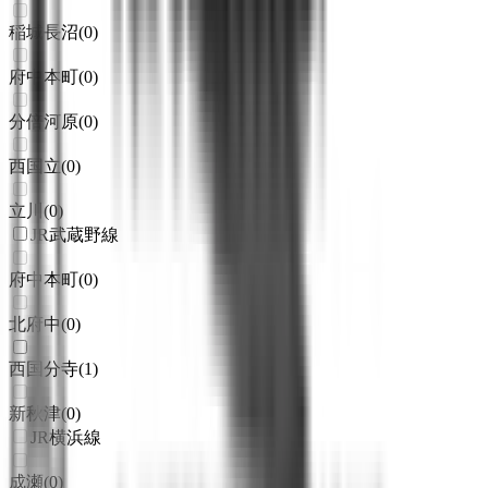
稲城長沼
(
0
)
府中本町
(
0
)
分倍河原
(
0
)
西国立
(
0
)
立川
(
0
)
JR武蔵野線
府中本町
(
0
)
北府中
(
0
)
西国分寺
(
1
)
新秋津
(
0
)
JR横浜線
成瀬
(
0
)