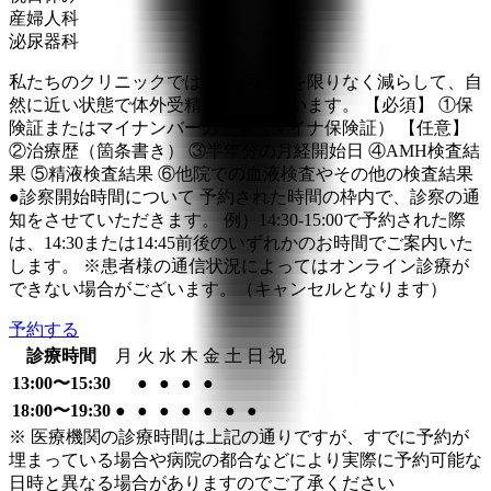
産婦人科
泌尿器科
私たちのクリニックでは、薬や注射を限りなく減らして、自
然に近い状態で体外受精をおこっています。 【必須】 ①保
険証またはマイナンバーカード（マイナ保険証） 【任意】
②治療歴（箇条書き） ③半年分の月経開始日 ④AMH検査結
果 ⑤精液検査結果 ⑥他院での血液検査やその他の検査結果
●診察開始時間について 予約された時間の枠内で、診察の通
知をさせていただきます。 例）14:30-15:00で予約された際
は、14:30または14:45前後のいずれかのお時間でご案内いた
します。 ※患者様の通信状況によってはオンライン診療が
できない場合がございます。（キャンセルとなります）
予約する
診療時間
月
火
水
木
金
土
日
祝
13:00〜15:30
●
●
●
●
18:00〜19:30
●
●
●
●
●
●
●
※ 医療機関の診療時間は上記の通りですが、すでに予約が
埋まっている場合や病院の都合などにより実際に予約可能な
日時と異なる場合がありますのでご了承ください