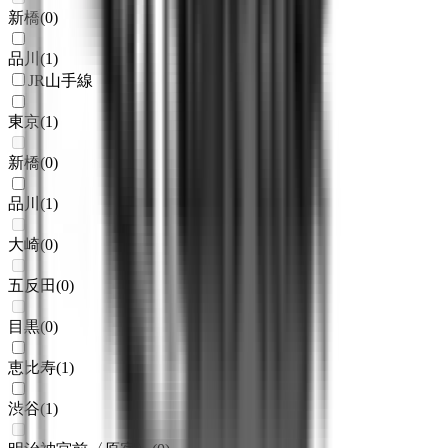
新橋
(
0
)
品川
(
1
)
JR山手線
東京
(
1
)
新橋
(
0
)
品川
(
1
)
大崎
(
0
)
五反田
(
0
)
目黒
(
0
)
恵比寿
(
1
)
渋谷
(
1
)