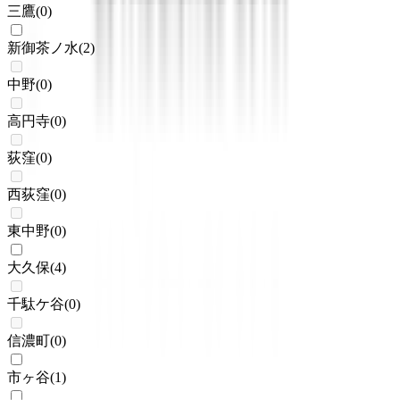
三鷹
(
0
)
新御茶ノ水
(
2
)
中野
(
0
)
高円寺
(
0
)
荻窪
(
0
)
西荻窪
(
0
)
東中野
(
0
)
大久保
(
4
)
千駄ケ谷
(
0
)
信濃町
(
0
)
市ヶ谷
(
1
)