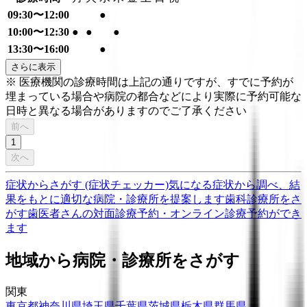
09:30〜12:00
●
10:00〜12:30
●
●
●
13:30〜16:00
●
さらに表示
※ 医療機関の診療時間は上記の通りですが、すでに予約が
埋まっている場合や病院の都合などにより実際に予約可能な
日時と異なる場合がありますのでご了承ください
前へ
1
次へ
症状からさがす (症状チェッカー)
気になる症状から調べ、結
果をもとに適切な病院・診療所を提案します
歯科診療所をさ
がす
歯医者さんの対面診療予約・オンライン診療予約ができ
ます
地域から病院・診療所をさがす
関東
東京都
神奈川県
埼玉県
千葉県
茨城県
栃木県
群馬県