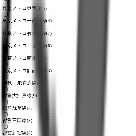
東京メトロ東西線
(
5
)
東京メトロ千代田線
(
4
)
東京メトロ有楽町線
(
7
)
東京メトロ半蔵門線
(
6
)
東京メトロ南北線
(
3
)
東京メトロ副都心線
(
3
)
相鉄・JR直通線
(
0
)
都営大江戸線
(
9
)
都営浅草線
(
4
)
都営三田線
(
3
)
都営新宿線
(
4
)