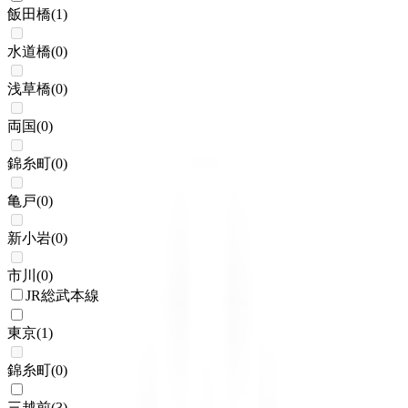
飯田橋
(
1
)
水道橋
(
0
)
浅草橋
(
0
)
両国
(
0
)
錦糸町
(
0
)
亀戸
(
0
)
新小岩
(
0
)
市川
(
0
)
JR総武本線
東京
(
1
)
錦糸町
(
0
)
三越前
(
3
)