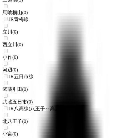
馬喰横山
(
0
)
JR青梅線
立川
(
0
)
西立川
(
0
)
小作
(
0
)
河辺
(
0
)
JR五日市線
武蔵引田
(
0
)
武蔵五日市
(
0
)
JR八高線(八王子～高麗川)
北八王子
(
0
)
小宮
(
0
)