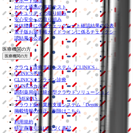
サポート環境
ビデオ通話の事前テスト
セキュリティの取り組み
安心安全への取り組み
PHR指針に係るチェックシート確認結果の公表
電子版お薬手帳ガイドラインに係るチェックシート確
認結果の公表
医療機関の方
医療機関の方
クラウド診療
支援システム
「CLINICS」
CLINICS予約
CLINICSオンライン診療
CLINICSカルテ
調剤薬局向け統合型クラウドソリューション
「MEDIXS」
クラウド歯科業務
支援システム
「Dentis」
掲載情報の修正・削除はこちら
利用規約
特定商取引法に基づく表記