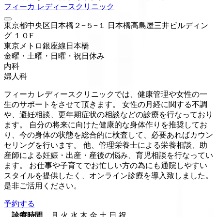
フィーカ レディースクリニック
東京都中央区日本橋２−５−１ 日本橋高島屋三井ビルディン
グ １０F
東京メトロ銀座線
日本橋
金曜・土曜・日曜・祝日
休み
内科
婦人科
フィーカ レディースクリニックでは、健康管理や女性の一
生のサポートをさせて頂きます。 女性の月経に関する不調
や、避妊相談、更年期症状の相談などの診療を行なっており
ます。 自分の将来に向けた健康的な身体作りを推奨してお
り、今の身体の状態を総合的に検査して、必要あればカウン
セリングを行います。 他、管理栄養士による栄養相談、助
産師による妊娠・出産・産後の悩み、育児相談を行なってい
ます。 お仕事や子育てでお忙しい方の為にも通院しやすい
スタイルを提供したく、オンライン診療を導入致しました。
是非ご活用ください。
予約する
診療時間
月
火
水
木
金
土
日
祝