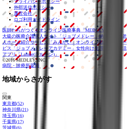
プライバシーポリシー
外部送信ポリシー
運営会社
ロゴ利用ガイドライン
医師たちがつくる
オンライン医療事典
「MEDLEY」
日本最
大級の
医療介護求人サイト
「ジョブメドレー」
納得できる
老
人ホーム紹介サービス
「みんかい」
オンライン
動画研修サー
ビス
「ジョブメドレー
アカデミー」
女性向け
生理予測・妊活
アプリ
「Lalune(ラルーン)」
©2016 MEDLEY, INC.
病院・診療所
薬局
地域からさがす
関東
東京都
(
52
)
神奈川県
(
21
)
埼玉県
(
16
)
千葉県
(
17
)
茨城県
(
6
)