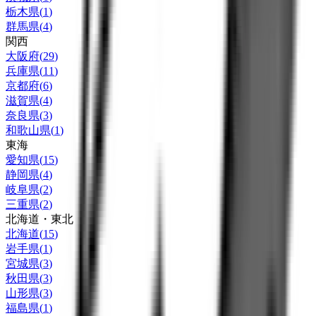
栃木県
(
1
)
群馬県
(
4
)
関西
大阪府
(
29
)
兵庫県
(
11
)
京都府
(
6
)
滋賀県
(
4
)
奈良県
(
3
)
和歌山県
(
1
)
東海
愛知県
(
15
)
静岡県
(
4
)
岐阜県
(
2
)
三重県
(
2
)
北海道・東北
北海道
(
15
)
岩手県
(
1
)
宮城県
(
3
)
秋田県
(
3
)
山形県
(
3
)
福島県
(
1
)