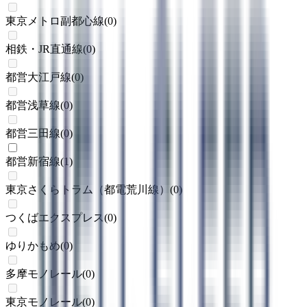
東京メトロ副都心線
(
0
)
相鉄・JR直通線
(
0
)
都営大江戸線
(
0
)
都営浅草線
(
0
)
都営三田線
(
0
)
都営新宿線
(
1
)
東京さくらトラム（都電荒川線）
(
0
)
つくばエクスプレス
(
0
)
ゆりかもめ
(
0
)
多摩モノレール
(
0
)
東京モノレール
(
0
)