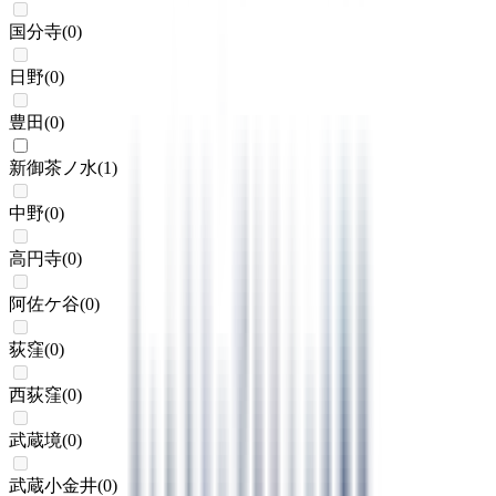
国分寺
(
0
)
日野
(
0
)
豊田
(
0
)
新御茶ノ水
(
1
)
中野
(
0
)
高円寺
(
0
)
阿佐ケ谷
(
0
)
荻窪
(
0
)
西荻窪
(
0
)
武蔵境
(
0
)
武蔵小金井
(
0
)