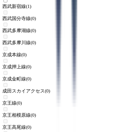
西武新宿線
(
1
)
西武国分寺線
(
0
)
西武多摩湖線
(
0
)
西武多摩川線
(
0
)
京成本線
(
0
)
京成押上線
(
0
)
京成金町線
(
0
)
成田スカイアクセス
(
0
)
京王線
(
0
)
京王相模原線
(
0
)
京王高尾線
(
0
)