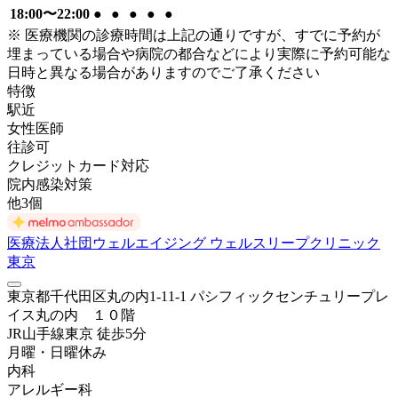
18:00〜22:00
●
●
●
●
●
※ 医療機関の診療時間は上記の通りですが、すでに予約が
埋まっている場合や病院の都合などにより実際に予約可能な
日時と異なる場合がありますのでご了承ください
特徴
駅近
女性医師
往診可
クレジットカード対応
院内感染対策
他
3
個
医療法人社団ウェルエイジング ウェルスリープクリニック
東京
東京都千代田区丸の内1-11-1 パシフィックセンチュリープレ
イス丸の内 １０階
JR山手線
東京
徒歩
5
分
月曜・日曜
休み
内科
アレルギー科