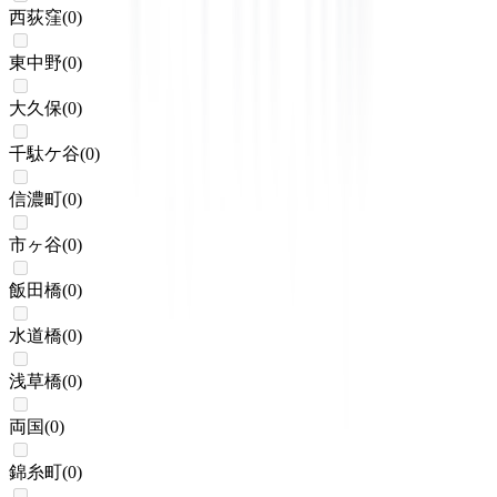
西荻窪
(
0
)
東中野
(
0
)
大久保
(
0
)
千駄ケ谷
(
0
)
信濃町
(
0
)
市ヶ谷
(
0
)
飯田橋
(
0
)
水道橋
(
0
)
浅草橋
(
0
)
両国
(
0
)
錦糸町
(
0
)