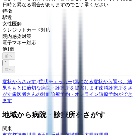
日時と異なる場合がありますのでご了承ください
特徴
駅近
女性医師
クレジットカード対応
院内感染対策
電子マネー対応
他
1
個
前へ
1
次へ
症状からさがす (症状チェッカー)
気になる症状から調べ、結
果をもとに適切な病院・診療所を提案します
歯科診療所をさ
がす
歯医者さんの対面診療予約・オンライン診療予約ができ
ます
地域から病院・診療所をさがす
関東
東京都
神奈川県
埼玉県
千葉県
茨城県
栃木県
群馬県