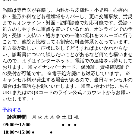
当院は専門医が在籍し、内科から皮膚科・小児科・心療内
科・整形外科など各種領域をカバーし、更に交通事故、労災
までもオンライン・対面・訪問診療で対応可能です。受診・
処方のしやすさに重点を置いているため、オンラインでの予
約・受診・支払い・処方までの一連の流れをスムーズに行う
ことで、他院と比較しても割安な料金体系となっています。
処方薬が欲しい、症状に対してどうすればよいかわからな
い、診断書について談したいことがあるなど何でも構いませ
んので、まずはインターネット、電話での連絡をお待ちして
おります。 ※マイナンバーカード、保険証、資格確認証で
の受付が可能です。 ※電子処方箋にも対応しています。 ※
キャンセル料が発生する場合があるので、当日キャンセルの
場合はお電話をお願いいたします。 ※問い合わせはこちら
URLまたはのQRコードのライン公式アカウントからお願い
いたします。↑
予約する
診療時間
月
火
水
木
金
土
日
祝
09:00〜12:00
●
●
●
10:00〜15:00
●
●