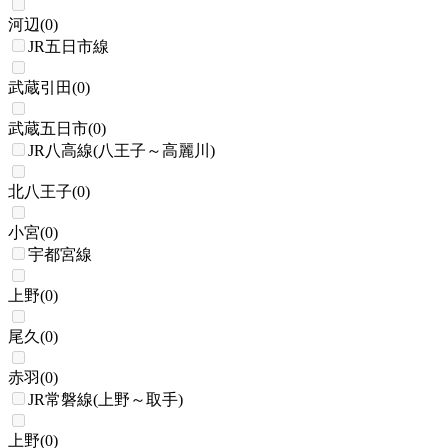
河辺
(
0
)
JR五日市線
武蔵引田
(
0
)
武蔵五日市
(
0
)
JR八高線(八王子～高麗川)
北八王子
(
0
)
小宮
(
0
)
宇都宮線
上野
(
0
)
尾久
(
0
)
赤羽
(
0
)
JR常磐線(上野～取手)
上野
(
0
)