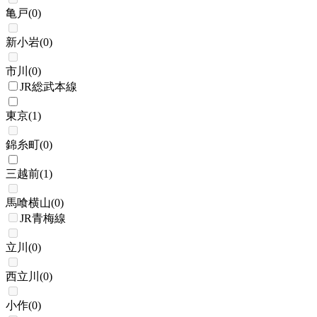
亀戸
(
0
)
新小岩
(
0
)
市川
(
0
)
JR総武本線
東京
(
1
)
錦糸町
(
0
)
三越前
(
1
)
馬喰横山
(
0
)
JR青梅線
立川
(
0
)
西立川
(
0
)
小作
(
0
)