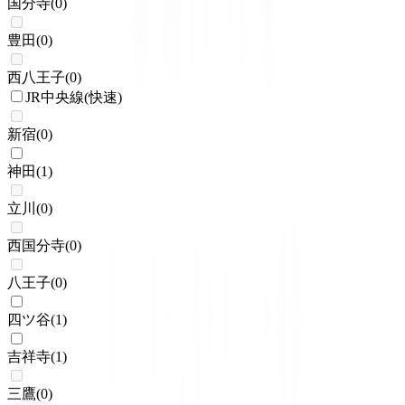
国分寺
(
0
)
豊田
(
0
)
西八王子
(
0
)
JR中央線(快速)
新宿
(
0
)
神田
(
1
)
立川
(
0
)
西国分寺
(
0
)
八王子
(
0
)
四ツ谷
(
1
)
吉祥寺
(
1
)
三鷹
(
0
)