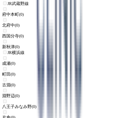
JR武蔵野線
府中本町
(
0
)
北府中
(
0
)
西国分寺
(
0
)
新秋津
(
0
)
JR横浜線
成瀬
(
0
)
町田
(
0
)
古淵
(
0
)
淵野辺
(
0
)
八王子みなみ野
(
0
)
片倉
(
0
)