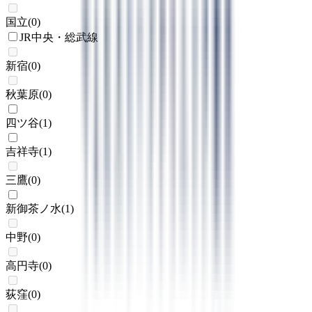
国立
(
0
)
JR中央・総武線
新宿
(
0
)
秋葉原
(
0
)
四ツ谷
(
1
)
吉祥寺
(
1
)
三鷹
(
0
)
新御茶ノ水
(
1
)
中野
(
0
)
高円寺
(
0
)
荻窪
(
0
)