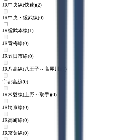
JR中央線(快速)
(
2
)
JR中央・総武線
(
0
)
JR総武本線
(
1
)
JR青梅線
(
0
)
JR五日市線
(
0
)
JR八高線(八王子～高麗川)
(
0
)
宇都宮線
(
0
)
JR常磐線(上野～取手)
(
0
)
JR埼京線
(
0
)
JR高崎線
(
0
)
JR京葉線
(
0
)