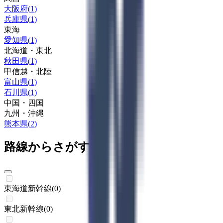
大阪府
(
1
)
兵庫県
(
1
)
東海
愛知県
(
1
)
北海道・東北
秋田県
(
1
)
甲信越・北陸
富山県
(
1
)
石川県
(
1
)
中国・四国
九州・沖縄
熊本県
(
2
)
路線からさがす
東海道新幹線
(
0
)
東北新幹線
(
0
)