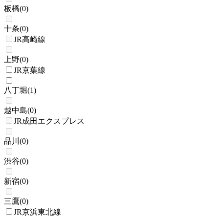
板橋
(
0
)
十条
(
0
)
JR高崎線
上野
(
0
)
JR京葉線
八丁堀
(
1
)
越中島
(
0
)
JR成田エクスプレス
品川
(
0
)
渋谷
(
0
)
新宿
(
0
)
三鷹
(
0
)
JR京浜東北線