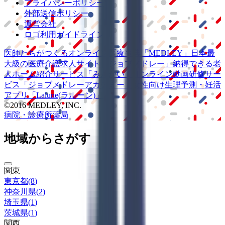
プライバシーポリシー
外部送信ポリシー
運営会社
ロゴ利用ガイドライン
医師たちがつくる
オンライン医療事典
「MEDLEY」
日本最
大級の
医療介護求人サイト
「ジョブメドレー」
納得できる
老
人ホーム紹介サービス
「みんかい」
オンライン
動画研修サー
ビス
「ジョブメドレー
アカデミー」
女性向け
生理予測・妊活
アプリ
「Lalune(ラルーン)」
©2016 MEDLEY, INC.
病院・診療所
薬局
地域からさがす
関東
東京都
(
8
)
神奈川県
(
2
)
埼玉県
(
1
)
茨城県
(
1
)
関西