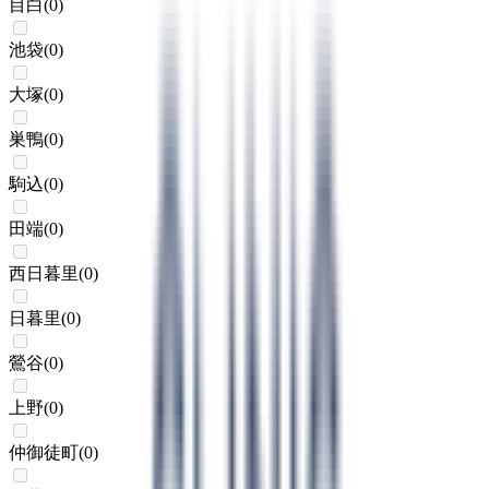
目白
(
0
)
池袋
(
0
)
大塚
(
0
)
巣鴨
(
0
)
駒込
(
0
)
田端
(
0
)
西日暮里
(
0
)
日暮里
(
0
)
鶯谷
(
0
)
上野
(
0
)
仲御徒町
(
0
)