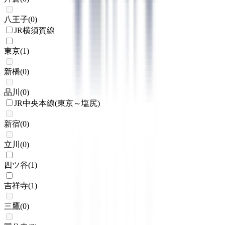
八王子
(
0
)
JR横須賀線
東京
(
1
)
新橋
(
0
)
品川
(
0
)
JR中央本線(東京～塩尻)
新宿
(
0
)
立川
(
0
)
四ツ谷
(
1
)
吉祥寺
(
1
)
三鷹
(
0
)