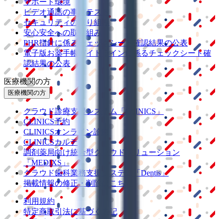
サポート環境
ビデオ通話の事前テスト
セキュリティの取り組み
安心安全への取り組み
PHR指針に係るチェックシート確認結果の公表
電子版お薬手帳ガイドラインに係るチェックシート確
認結果の公表
医療機関の方
医療機関の方
クラウド診療
支援システム
「CLINICS」
CLINICS予約
CLINICSオンライン診療
CLINICSカルテ
調剤薬局向け統合型クラウドソリューション
「MEDIXS」
クラウド歯科業務
支援システム
「Dentis」
掲載情報の修正・削除はこちら
利用規約
特定商取引法に基づく表記