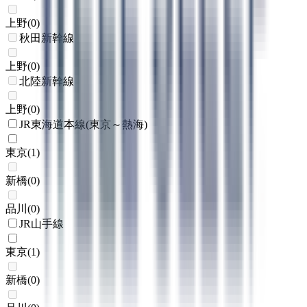
上野
(
0
)
秋田新幹線
上野
(
0
)
北陸新幹線
上野
(
0
)
JR東海道本線(東京～熱海)
東京
(
1
)
新橋
(
0
)
品川
(
0
)
JR山手線
東京
(
1
)
新橋
(
0
)