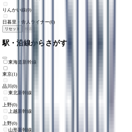
りんかい線
(
0
)
日暮里・舎人ライナー
(
0
)
リセット
検索
駅・沿線からさがす
東海道新幹線
東京
(
1
)
品川
(
0
)
東北新幹線
上野
(
0
)
上越新幹線
上野
(
0
)
山形新幹線