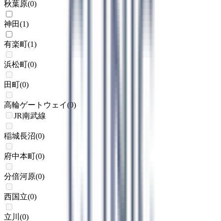
秋葉原
(
0
)
神田
(
1
)
有楽町
(
1
)
浜松町
(
0
)
田町
(
0
)
高輪ゲートウェイ
(
0
)
JR南武線
稲城長沼
(
0
)
府中本町
(
0
)
分倍河原
(
0
)
西国立
(
0
)
立川
(
0
)