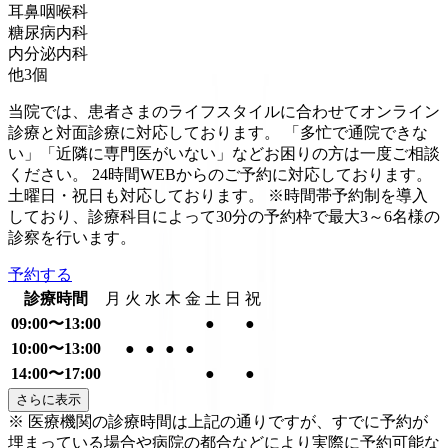
耳鼻咽喉科
糖尿病内科
内分泌内科
他
3
個
当院では、患者さまのライフスタイルに合わせてオンライン
診療と対面診療に対応しております。 「多忙で通院できな
い」「近隣に専門医がいない」などお困りの方は一度ご相談
ください。 24時間WEBからのご予約に対応しております。
土曜日・祝日も対応しております。 ※時間帯予約制を導入
しており、診療科目によって30分の予約枠で最大3～6名様の
診察を行います。
予約する
診療時間
月
火
水
木
金
土
日
祝
09:00〜13:00
●
●
10:00〜13:00
●
●
●
●
14:00〜17:00
●
●
さらに表示
※ 医療機関の診療時間は上記の通りですが、すでに予約が
埋まっている場合や病院の都合などにより実際に予約可能な