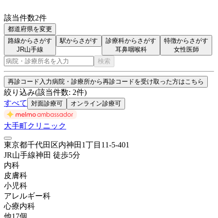
該当件数
2
件
都道府県を変更
路線からさがす
駅からさがす
診療科からさがす
特徴からさがす
JR山手線
耳鼻咽喉科
女性医師
検索
再診コード入力
病院・診療所から再診コードを受け取った方はこちら
絞り込み
(該当件数:
2
件)
すべて
対面診療可
オンライン診療可
大手町クリニック
東京都千代田区内神田1丁目11-5-401
JR山手線
神田
徒歩
5
分
内科
皮膚科
小児科
アレルギー科
心療内科
他
17
個