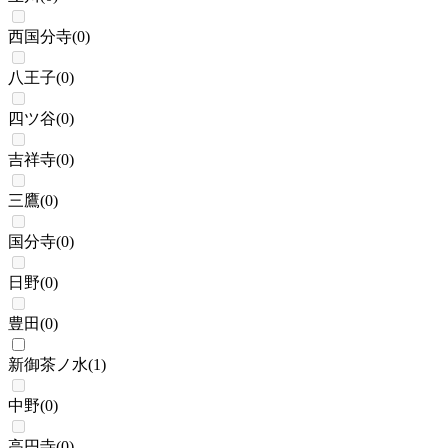
西国分寺
(
0
)
八王子
(
0
)
四ツ谷
(
0
)
吉祥寺
(
0
)
三鷹
(
0
)
国分寺
(
0
)
日野
(
0
)
豊田
(
0
)
新御茶ノ水
(
1
)
中野
(
0
)
高円寺
(
0
)