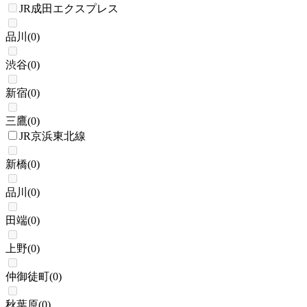
JR成田エクスプレス
品川
(
0
)
渋谷
(
0
)
新宿
(
0
)
三鷹
(
0
)
JR京浜東北線
新橋
(
0
)
品川
(
0
)
田端
(
0
)
上野
(
0
)
仲御徒町
(
0
)
秋葉原
(
0
)