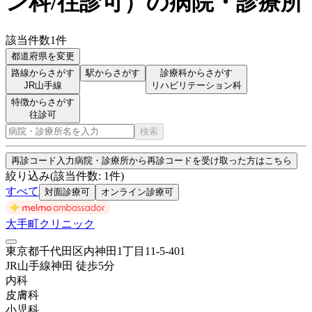
ン科/往診可
）
の病院・診療所
該当件数
1
件
都道府県を変更
路線からさがす
駅からさがす
診療科からさがす
JR山手線
リハビリテーション科
特徴からさがす
往診可
検索
再診コード入力
病院・診療所から再診コードを受け取った方はこちら
絞り込み
(該当件数:
1
件)
すべて
対面診療可
オンライン診療可
大手町クリニック
東京都千代田区内神田1丁目11-5-401
JR山手線
神田
徒歩
5
分
内科
皮膚科
小児科