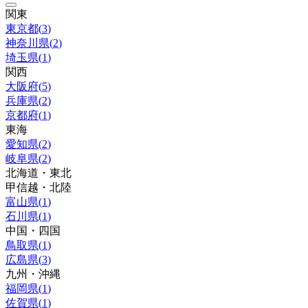
関東
東京都
(
3
)
神奈川県
(
2
)
埼玉県
(
1
)
関西
大阪府
(
5
)
兵庫県
(
2
)
京都府
(
1
)
東海
愛知県
(
2
)
岐阜県
(
2
)
北海道・東北
甲信越・北陸
富山県
(
1
)
石川県
(
1
)
中国・四国
鳥取県
(
1
)
広島県
(
3
)
九州・沖縄
福岡県
(
1
)
佐賀県
(
1
)