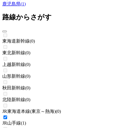
鹿児島県
(
1
)
路線からさがす
東海道新幹線
(
0
)
東北新幹線
(
0
)
上越新幹線
(
0
)
山形新幹線
(
0
)
秋田新幹線
(
0
)
北陸新幹線
(
0
)
JR東海道本線(東京～熱海)
(
0
)
JR山手線
(
1
)