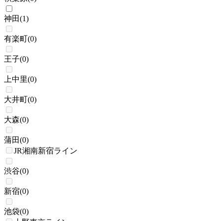
神田
(
1
)
有楽町
(
0
)
王子
(
0
)
上中里
(
0
)
大井町
(
0
)
大森
(
0
)
蒲田
(
0
)
JR湘南新宿ライン
渋谷
(
0
)
新宿
(
0
)
池袋
(
0
)