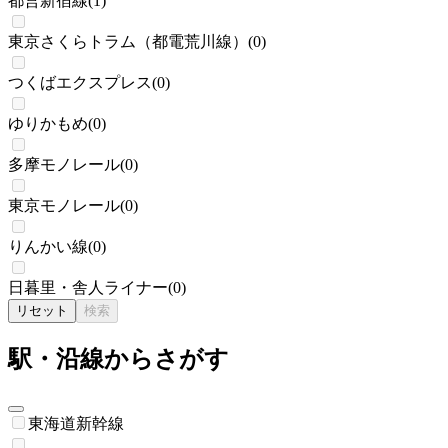
都営新宿線
(
1
)
東京さくらトラム（都電荒川線）
(
0
)
つくばエクスプレス
(
0
)
ゆりかもめ
(
0
)
多摩モノレール
(
0
)
東京モノレール
(
0
)
りんかい線
(
0
)
日暮里・舎人ライナー
(
0
)
リセット
検索
駅・沿線からさがす
東海道新幹線