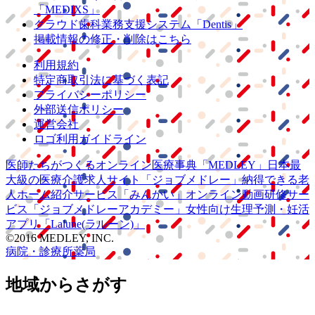
「MEDIXS」
クラウド歯科業務
支援システム
「Dentis」
掲載情報の修正・削除はこちら
利用規約
特定商取引法に基づく表記
プライバシーポリシー
外部送信ポリシー
運営会社
ロゴ利用ガイドライン
医師たちがつくる
オンライン医療事典
「MEDLEY」
日本最
大級の
医療介護求人サイト
「ジョブメドレー」
納得できる
老
人ホーム紹介サービス
「みんかい」
オンライン
動画研修サー
ビス
「ジョブメドレー
アカデミー」
女性向け
生理予測・妊活
アプリ
「Lalune(ラルーン)」
©2016 MEDLEY, INC.
病院・診療所
薬局
地域からさがす