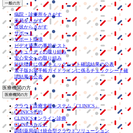
一般の方
病院・診療所をさがす
薬局をさがす
症状からさがす
サポート
サポート環境
ビデオ通話の事前テスト
セキュリティの取り組み
安心安全への取り組み
PHR指針に係るチェックシート確認結果の公表
電子版お薬手帳ガイドラインに係るチェックシート確
認結果の公表
医療機関の方
医療機関の方
クラウド診療
支援システム
「CLINICS」
CLINICS予約
CLINICSオンライン診療
CLINICSカルテ
調剤薬局向け統合型クラウドソリューション