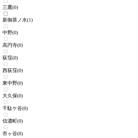
三鷹
(
0
)
新御茶ノ水
(
1
)
中野
(
0
)
高円寺
(
0
)
荻窪
(
0
)
西荻窪
(
0
)
東中野
(
0
)
大久保
(
0
)
千駄ケ谷
(
0
)
信濃町
(
0
)
市ヶ谷
(
0
)