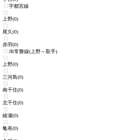
宇都宮線
上野
(
0
)
尾久
(
0
)
赤羽
(
0
)
JR常磐線(上野～取手)
上野
(
0
)
三河島
(
0
)
南千住
(
0
)
北千住
(
0
)
綾瀬
(
0
)
亀有
(
0
)