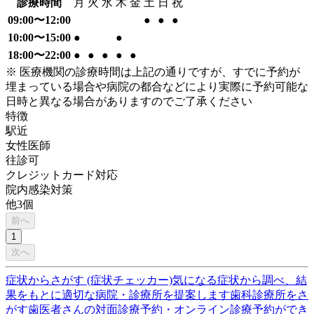
診療時間
月
火
水
木
金
土
日
祝
09:00〜12:00
●
●
●
10:00〜15:00
●
●
18:00〜22:00
●
●
●
●
●
※ 医療機関の診療時間は上記の通りですが、すでに予約が
埋まっている場合や病院の都合などにより実際に予約可能な
日時と異なる場合がありますのでご了承ください
特徴
駅近
女性医師
往診可
クレジットカード対応
院内感染対策
他
3
個
前へ
1
次へ
症状からさがす (症状チェッカー)
気になる症状から調べ、結
果をもとに適切な病院・診療所を提案します
歯科診療所をさ
がす
歯医者さんの対面診療予約・オンライン診療予約ができ