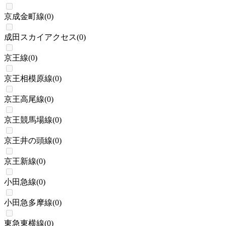
京成金町線
(
0
)
成田スカイアクセス
(
0
)
京王線
(
0
)
京王相模原線
(
0
)
京王高尾線
(
0
)
京王競馬場線
(
0
)
京王井の頭線
(
0
)
京王新線
(
0
)
小田急線
(
0
)
小田急多摩線
(
0
)
東急東横線
(
0
)