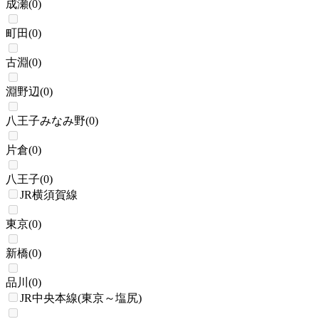
成瀬
(
0
)
町田
(
0
)
古淵
(
0
)
淵野辺
(
0
)
八王子みなみ野
(
0
)
片倉
(
0
)
八王子
(
0
)
JR横須賀線
東京
(
0
)
新橋
(
0
)
品川
(
0
)
JR中央本線(東京～塩尻)