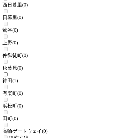
西日暮里
(
0
)
日暮里
(
0
)
鶯谷
(
0
)
上野
(
0
)
仲御徒町
(
0
)
秋葉原
(
0
)
神田
(
1
)
有楽町
(
0
)
浜松町
(
0
)
田町
(
0
)
高輪ゲートウェイ
(
0
)
JR南武線