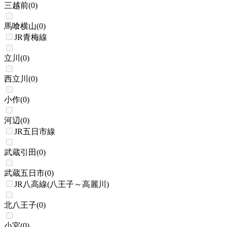
三越前
(
0
)
馬喰横山
(
0
)
JR青梅線
立川
(
0
)
西立川
(
0
)
小作
(
0
)
河辺
(
0
)
JR五日市線
武蔵引田
(
0
)
武蔵五日市
(
0
)
JR八高線(八王子～高麗川)
北八王子
(
0
)
小宮
(
0
)