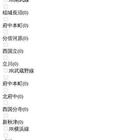
稲城長沼
(
0
)
府中本町
(
0
)
分倍河原
(
0
)
西国立
(
0
)
立川
(
0
)
JR武蔵野線
府中本町
(
0
)
北府中
(
0
)
西国分寺
(
0
)
新秋津
(
0
)
JR横浜線