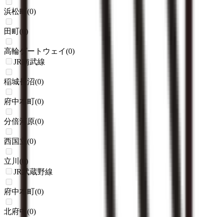
浜松町
(
0
)
田町
(
0
)
高輪ゲートウェイ
(
0
)
JR南武線
稲城長沼
(
0
)
府中本町
(
0
)
分倍河原
(
0
)
西国立
(
0
)
立川
(
0
)
JR武蔵野線
府中本町
(
0
)
北府中
(
0
)