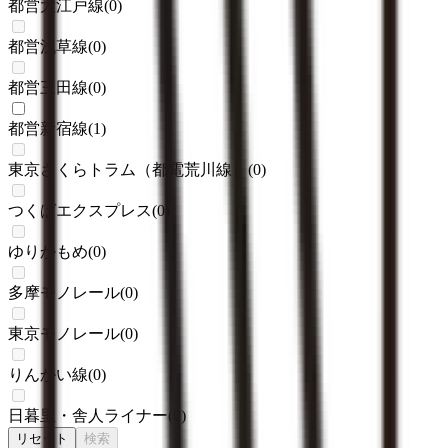
都営大江戸線
(
0
)
都営浅草線
(
0
)
都営三田線
(
0
)
都営新宿線
(
1
)
東京さくらトラム（都電荒川線）
(
0
)
つくばエクスプレス
(
0
)
ゆりかもめ
(
0
)
多摩モノレール
(
0
)
東京モノレール
(
0
)
りんかい線
(
0
)
日暮里・舎人ライナー
(
0
)
リセット
検索