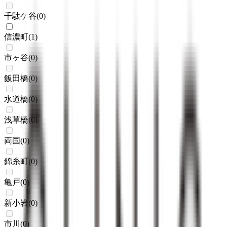
千駄ケ谷
(
0
)
信濃町
(
1
)
市ヶ谷
(
0
)
飯田橋
(
0
)
水道橋
(
0
)
浅草橋
(
0
)
両国
(
0
)
錦糸町
(
0
)
亀戸
(
0
)
新小岩
(
0
)
市川
(
0
)