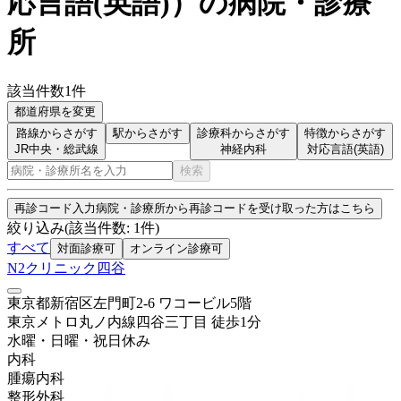
応言語(英語)
）
の病院・診療
所
該当件数
1
件
都道府県を変更
路線からさがす
駅からさがす
診療科からさがす
特徴からさがす
JR中央・総武線
神経内科
対応言語(英語)
検索
再診コード入力
病院・診療所から再診コードを受け取った方はこちら
絞り込み
(該当件数:
1
件)
すべて
対面診療可
オンライン診療可
N2クリニック四谷
東京都新宿区左門町2-6 ワコービル5階
東京メトロ丸ノ内線
四谷三丁目
徒歩
1
分
水曜・日曜・祝日
休み
内科
腫瘍内科
整形外科