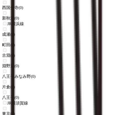
西国分寺
(
0
)
新秋津
(
0
)
JR横浜線
成瀬
(
0
)
町田
(
0
)
古淵
(
0
)
淵野辺
(
0
)
八王子みなみ野
(
0
)
片倉
(
0
)
八王子
(
0
)
JR横須賀線
東京
(
0
)