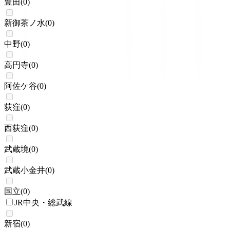
豊田
(
0
)
新御茶ノ水
(
0
)
中野
(
0
)
高円寺
(
0
)
阿佐ケ谷
(
0
)
荻窪
(
0
)
西荻窪
(
0
)
武蔵境
(
0
)
武蔵小金井
(
0
)
国立
(
0
)
JR中央・総武線
新宿
(
0
)