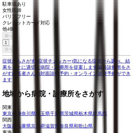
駐車場あり
女性医師
バリアフリー
クレジットカード対応
他
4
個
前へ
1
次へ
症状からさがす (症状チェッカー)
気になる症状から調べ、結
果をもとに適切な病院・診療所を提案します
歯科診療所をさ
がす
歯医者さんの対面診療予約・オンライン診療予約ができ
ます
地域から病院・診療所をさがす
関東
東京都
神奈川県
埼玉県
千葉県
茨城県
栃木県
群馬県
関西
大阪府
兵庫県
京都府
滋賀県
奈良県
和歌山県
東海