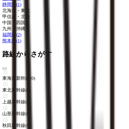
静岡県
(
1
)
北海道・東北
甲信越・北陸
中国・四国
九州・沖縄
福岡県
(
2
)
熊本県
(
1
)
路線からさがす
東海道新幹線
(
0
)
東北新幹線
(
0
)
上越新幹線
(
0
)
山形新幹線
(
0
)
秋田新幹線
(
0
)