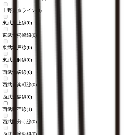
上野東京ライン
(
0
)
東武東上線
(
0
)
東武伊勢崎線
(
0
)
東武亀戸線
(
0
)
東武大師線
(
0
)
西武池袋線
(
0
)
西武有楽町線
(
0
)
西武豊島線
(
0
)
西武新宿線
(
1
)
西武国分寺線
(
0
)
西武多摩湖線
(
0
)