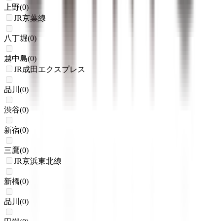
上野
(
0
)
JR京葉線
八丁堀
(
0
)
越中島
(
0
)
JR成田エクスプレス
品川
(
0
)
渋谷
(
0
)
新宿
(
0
)
三鷹
(
0
)
JR京浜東北線
新橋
(
0
)
品川
(
0
)