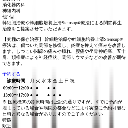
消化器内科
神経内科
他
1
個
幹細胞治療や幹細胞培養上清Stemsup®療法による関節再生
治療をご提案させていただきます。
【究極の保存治療】 幹細胞治療や幹細胞培養上清Stemsup®
療法は、傷ついた関節を修復し、炎症を抑えて痛みを改善し
ます。しつこい関節の痛みや腫れ、腰痛や坐骨神経痛、五十
肩、頚椎症による神経症状、関節リウマチなどの改善が期待
できます。
予約する
診療時間
月
火
水
木
金
土
日
祝
09:00〜12:00
●
●
●
●
13:00〜17:00
●
●
●
●
●
※ 医療機関の診療時間は上記の通りですが、すでに予約が
埋まっている場合や病院の都合などにより実際に予約可能な
日時と異なる場合がありますのでご了承ください
特徴
駅近