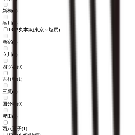
新橋
(
0
)
品川
(
0
)
JR中央本線(東京～塩尻)
新宿
(
0
)
立川
(
0
)
四ツ谷
(
0
)
吉祥寺
(
1
)
三鷹
(
0
)
国分寺
(
0
)
豊田
(
0
)
西八王子
(
1
)