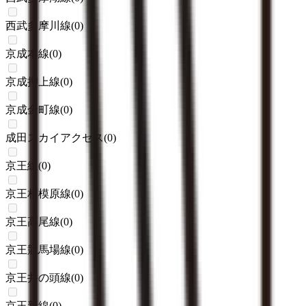
西武多摩川線
(
0
)
京成本線
(
0
)
京成押上線
(
0
)
京成金町線
(
0
)
成田スカイアクセス
(
0
)
京王線
(
0
)
京王相模原線
(
0
)
京王高尾線
(
0
)
京王競馬場線
(
0
)
京王井の頭線
(
0
)
京王新線
(
0
)