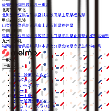
愛知県
静岡県
岐阜県
三重県
北海道・東北
北海道
青森県
岩手県
宮城県
秋田県
山形県
福島県
甲信越・北陸
山梨県
長野県
新潟県
富山県
石川県
福井県
中国・四国
鳥取県
島根県
岡山県
広島県
山口県
徳島県
香川県
愛媛県
高知県
九州・沖縄
福岡県
佐賀県
長崎県
熊本県
大分県
宮崎県
鹿児島県
沖縄県
一般の方
一般の方
病院・診療所をさがす
薬局をさがす
症状からさがす
サポート
サポート環境
ビデオ通話の事前テスト
セキュリティの取り組み