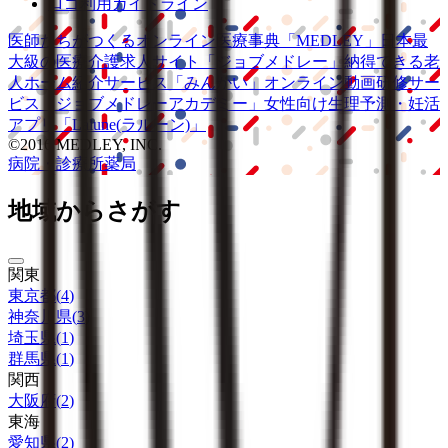
ロゴ利用ガイドライン
医師たちがつくる
オンライン医療事典
「MEDLEY」
日本最
大級の
医療介護求人サイト
「ジョブメドレー」
納得できる
老
人ホーム紹介サービス
「みんかい」
オンライン
動画研修サー
ビス
「ジョブメドレー
アカデミー」
女性向け
生理予測・妊活
アプリ
「Lalune(ラルーン)」
©2016 MEDLEY, INC.
病院・診療所
薬局
地域からさがす
関東
東京都
(
4
)
神奈川県
(
3
)
埼玉県
(
1
)
群馬県
(
1
)
関西
大阪府
(
2
)
東海
愛知県
(
2
)