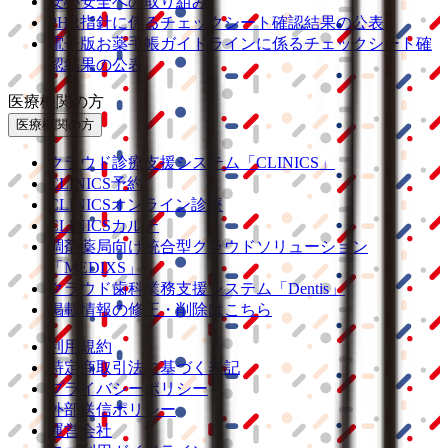
安心安全への取り組み
PHR指針に係るチェックシート確認結果の公表
電子版お薬手帳ガイドラインに係るチェックシート確
認結果の公表
医療機関の方
医療機関の方
クラウド診療
支援システム
「CLINICS」
CLINICS予約
CLINICSオンライン診療
CLINICSカルテ
調剤薬局向け統合型クラウドソリューション
「MEDIXS」
クラウド歯科業務
支援システム
「Dentis」
掲載情報の修正・削除はこちら
利用規約
特定商取引法に基づく表記
プライバシーポリシー
外部送信ポリシー
運営会社