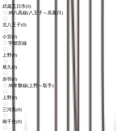
武蔵五日市
(
0
)
JR八高線(八王子～高麗川)
北八王子
(
0
)
小宮
(
0
)
宇都宮線
上野
(
0
)
尾久
(
0
)
赤羽
(
0
)
JR常磐線(上野～取手)
上野
(
0
)
三河島
(
0
)
南千住
(
0
)