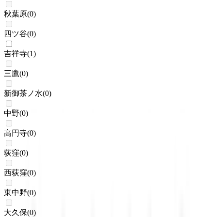
秋葉原
(
0
)
四ツ谷
(
0
)
吉祥寺
(
1
)
三鷹
(
0
)
新御茶ノ水
(
0
)
中野
(
0
)
高円寺
(
0
)
荻窪
(
0
)
西荻窪
(
0
)
東中野
(
0
)
大久保
(
0
)