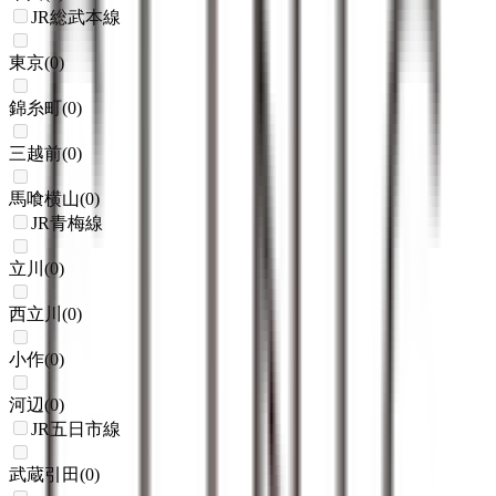
JR総武本線
東京
(
0
)
錦糸町
(
0
)
三越前
(
0
)
馬喰横山
(
0
)
JR青梅線
立川
(
0
)
西立川
(
0
)
小作
(
0
)
河辺
(
0
)
JR五日市線
武蔵引田
(
0
)