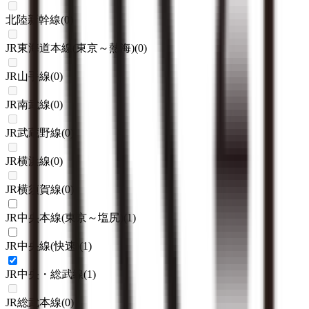
北陸新幹線
(
0
)
JR東海道本線(東京～熱海)
(
0
)
JR山手線
(
0
)
JR南武線
(
0
)
JR武蔵野線
(
0
)
JR横浜線
(
0
)
JR横須賀線
(
0
)
JR中央本線(東京～塩尻)
(
1
)
JR中央線(快速)
(
1
)
JR中央・総武線
(
1
)
JR総武本線
(
0
)