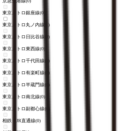
京急空港線
(
0
)
東京メトロ銀座線
(
0
)
東京メトロ丸ノ内線
(
1
)
東京メトロ日比谷線
(
0
)
東京メトロ東西線
(
0
)
東京メトロ千代田線
(
0
)
東京メトロ有楽町線
(
0
)
東京メトロ半蔵門線
(
0
)
東京メトロ南北線
(
0
)
東京メトロ副都心線
(
0
)
相鉄・JR直通線
(
0
)