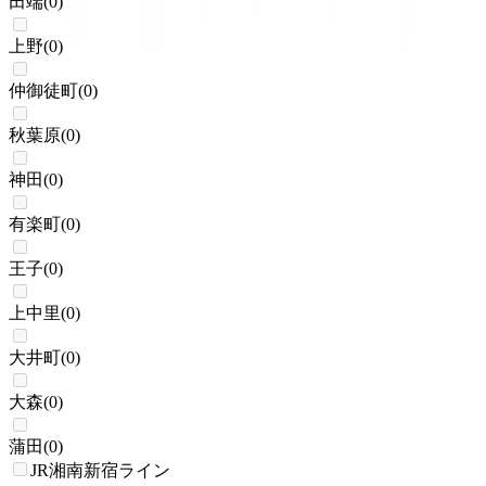
田端
(
0
)
上野
(
0
)
仲御徒町
(
0
)
秋葉原
(
0
)
神田
(
0
)
有楽町
(
0
)
王子
(
0
)
上中里
(
0
)
大井町
(
0
)
大森
(
0
)
蒲田
(
0
)
JR湘南新宿ライン