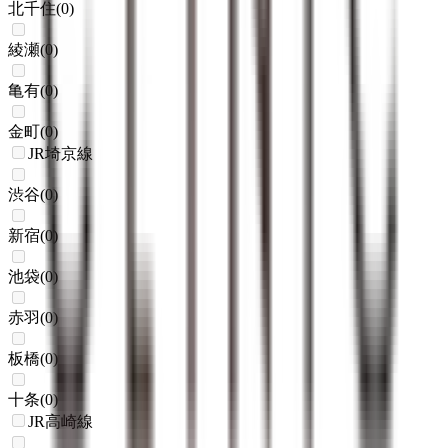
北千住
(
0
)
綾瀬
(
0
)
亀有
(
0
)
金町
(
0
)
JR埼京線
渋谷
(
0
)
新宿
(
0
)
池袋
(
0
)
赤羽
(
0
)
板橋
(
0
)
十条
(
0
)
JR高崎線