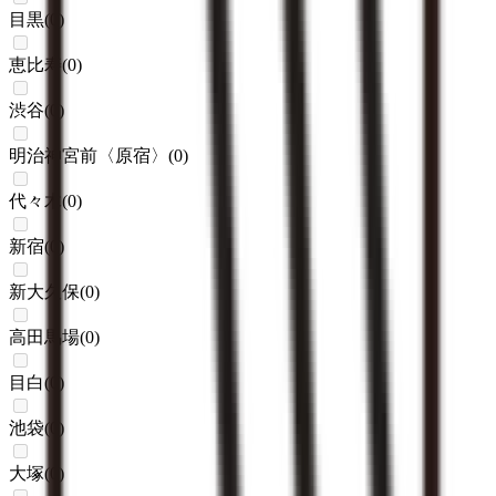
目黒
(
0
)
恵比寿
(
0
)
渋谷
(
0
)
明治神宮前〈原宿〉
(
0
)
代々木
(
0
)
新宿
(
0
)
新大久保
(
0
)
高田馬場
(
0
)
目白
(
0
)
池袋
(
0
)
大塚
(
0
)