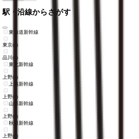
駅・沿線からさがす
東海道新幹線
東京
(
0
)
品川
(
0
)
東北新幹線
上野
(
0
)
上越新幹線
上野
(
0
)
山形新幹線
上野
(
0
)
秋田新幹線
上野
(
0
)