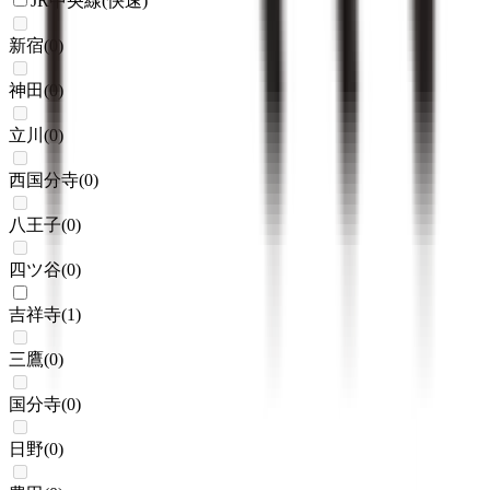
JR中央線(快速)
新宿
(
0
)
神田
(
0
)
立川
(
0
)
西国分寺
(
0
)
八王子
(
0
)
四ツ谷
(
0
)
吉祥寺
(
1
)
三鷹
(
0
)
国分寺
(
0
)
日野
(
0
)