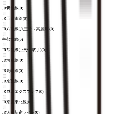
JR青梅線
(
0
)
JR五日市線
(
0
)
JR八高線(八王子～高麗川)
(
0
)
宇都宮線
(
0
)
JR常磐線(上野～取手)
(
0
)
JR埼京線
(
0
)
JR高崎線
(
0
)
JR京葉線
(
0
)
JR成田エクスプレス
(
0
)
JR京浜東北線
(
0
)
JR湘南新宿ライン
(
0
)