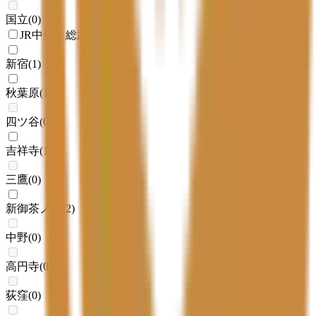
国立
(
0
)
JR中央・総武線
新宿
(
1
)
秋葉原
(
1
)
四ツ谷
(
0
)
吉祥寺
(
1
)
三鷹
(
0
)
新御茶ノ水
(
2
)
中野
(
0
)
高円寺
(
0
)
荻窪
(
0
)