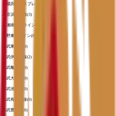
JR成田エクスプレス
(
0
)
JR京浜東北線
(
3
)
JR湘南新宿ライン
(
0
)
上野東京ライン
(
0
)
東武東上線
(
0
)
東武伊勢崎線
(
2
)
東武亀戸線
(
0
)
東武大師線
(
0
)
西武池袋線
(
0
)
西武有楽町線
(
0
)
西武豊島線
(
0
)