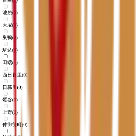
目白
(
1
)
池袋
(
0
)
大塚
(
0
)
巣鴨
(
0
)
駒込
(
0
)
田端
(
1
)
西日暮里
(
0
)
日暮里
(
0
)
鶯谷
(
0
)
上野
(
0
)
仲御徒町
(
0
)