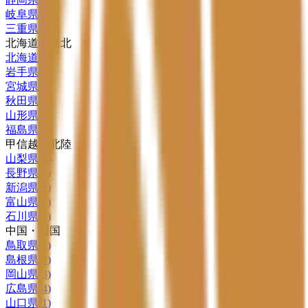
岐阜県
(
1
)
三重県
(
1
)
北海道・東北
北海道
(
9
)
岩手県
(
1
)
宮城県
(
1
)
秋田県
(
2
)
山形県
(
1
)
福島県
(
1
)
甲信越・北陸
山梨県
(
2
)
長野県
(
1
)
新潟県
(
2
)
富山県
(
1
)
石川県
(
1
)
中国・四国
鳥取県
(
1
)
島根県
(
2
)
岡山県
(
3
)
広島県
(
4
)
山口県
(
1
)