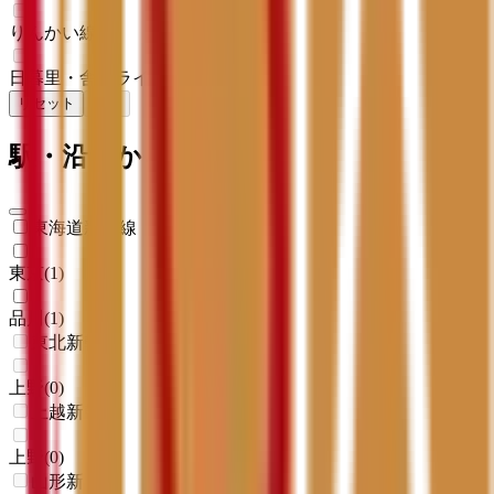
りんかい線
(
0
)
日暮里・舎人ライナー
(
0
)
リセット
検索
駅・沿線からさがす
東海道新幹線
東京
(
1
)
品川
(
1
)
東北新幹線
上野
(
0
)
上越新幹線
上野
(
0
)
山形新幹線