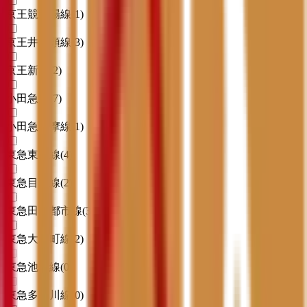
京王競馬場線
(
1
)
京王井の頭線
(
3
)
京王新線
(
2
)
小田急線
(
7
)
小田急多摩線
(
1
)
東急東横線
(
4
)
東急目黒線
(
2
)
東急田園都市線
(
3
)
東急大井町線
(
2
)
東急池上線
(
0
)
東急多摩川線
(
0
)