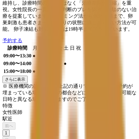
維持し、診療時間の長さではなく「治療期間の短縮」を重
視。女性院長の一貫診療で判断のブレを防ぎ、無駄のない治
療を提案しています。 タイミング法から体外受精まで、卵
巣刺激も患者さま一人ひとりの状態に適した幅広い方法が可
能。 卵子凍結も対応、火木は19時半まで診療しています。
予約する
診療時間
月
火
水
木
金
土
日
祝
09:00〜13:30
●
●
●
●
09:00〜14:00
●
15:00〜18:00
●
●
さらに表示
※ 医療機関の診療時間は上記の通りですが、すでに予約が
埋まっている場合や病院の都合などにより実際に予約可能な
日時と異なる場合がありますのでご了承ください
特徴
女性医師
駅近
前へ
1