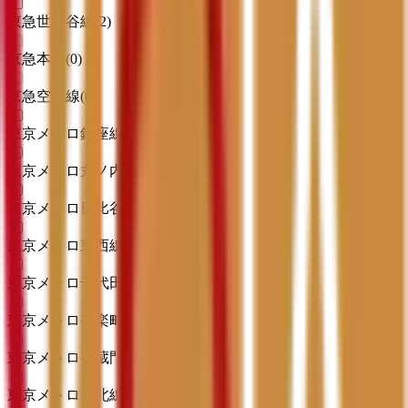
東急世田谷線
(
2
)
京急本線
(
0
)
京急空港線
(
0
)
東京メトロ銀座線
(
5
)
東京メトロ丸ノ内線
(
8
)
東京メトロ日比谷線
(
8
)
東京メトロ東西線
(
3
)
東京メトロ千代田線
(
1
)
東京メトロ有楽町線
(
3
)
東京メトロ半蔵門線
(
3
)
東京メトロ南北線
(
2
)