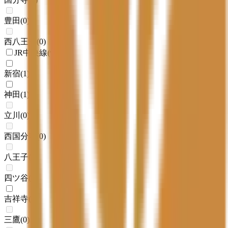
豊田
(
0
)
西八王子
(
0
)
JR中央線(快速)
新宿
(
1
)
神田
(
1
)
立川
(
0
)
西国分寺
(
0
)
八王子
(
0
)
四ツ谷
(
0
)
吉祥寺
(
1
)
三鷹
(
0
)