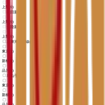
上野
(
0
)
秋田新幹線
上野
(
0
)
北陸新幹線
上野
(
0
)
JR東海道本線(東京～熱海)
東京
(
1
)
新橋
(
1
)
品川
(
1
)
JR山手線
東京
(
1
)
新橋
(
1
)
品川
(
1
)