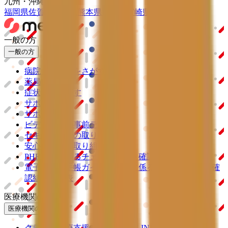
九州・沖縄
福岡県
佐賀県
長崎県
熊本県
大分県
宮崎県
鹿児島県
沖縄県
一般の方
一般の方
病院・診療所をさがす
薬局をさがす
症状からさがす
サポート
サポート環境
ビデオ通話の事前テスト
セキュリティの取り組み
安心安全への取り組み
PHR指針に係るチェックシート確認結果の公表
電子版お薬手帳ガイドラインに係るチェックシート確
認結果の公表
医療機関の方
医療機関の方
クラウド診療
支援システム
「CLINICS」