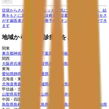
次へ
症状からさがす (症状チェッカー)
気になる症状から調べ、結
果をもとに適切な病院・診療所を提案します
歯科診療所をさ
がす
歯医者さんの対面診療予約・オンライン診療予約ができ
ます
地域から病院・診療所をさがす
関東
東京都
神奈川県
埼玉県
千葉県
茨城県
栃木県
群馬県
関西
大阪府
兵庫県
京都府
滋賀県
奈良県
和歌山県
東海
愛知県
静岡県
岐阜県
三重県
北海道・東北
北海道
青森県
岩手県
宮城県
秋田県
山形県
福島県
甲信越・北陸
山梨県
長野県
新潟県
富山県
石川県
福井県
中国・四国
鳥取県
島根県
岡山県
広島県
山口県
徳島県
香川県
愛媛県
高知県