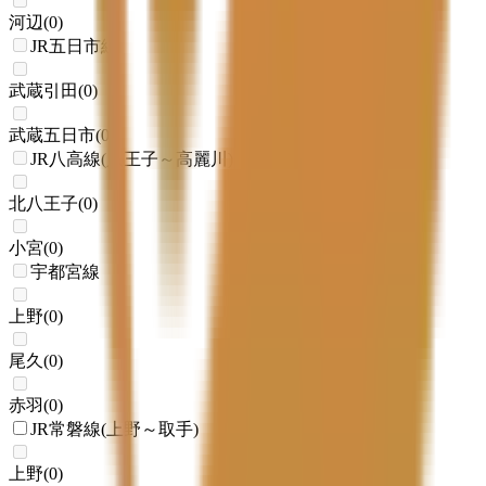
河辺
(
0
)
JR五日市線
武蔵引田
(
0
)
武蔵五日市
(
0
)
JR八高線(八王子～高麗川)
北八王子
(
0
)
小宮
(
0
)
宇都宮線
上野
(
0
)
尾久
(
0
)
赤羽
(
0
)
JR常磐線(上野～取手)
上野
(
0
)