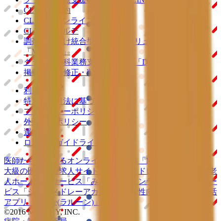
CLINICS予約
CLINICSオンライン診療
CLINICSカルテ
調剤薬局向け統合型クラウドソリューション
「MEDIXS」
クラウド歯科業務
支援システム
「Dentis」
掲載情報の修正・削除はこちら
利用規約
特定商取引法に基づく表記
プライバシーポリシー
外部送信ポリシー
運営会社
ロゴ利用ガイドライン
医師たちがつくる
オンライン医療事典
「MEDLEY」
日本最
大級の
医療介護求人サイト
「ジョブメドレー」
納得できる
老
人ホーム紹介サービス
「みんかい」
オンライン
動画研修サー
ビス
「ジョブメドレー
アカデミー」
女性向け
生理予測・妊活
アプリ
「Lalune(ラルーン)」
©2016 MEDLEY, INC.