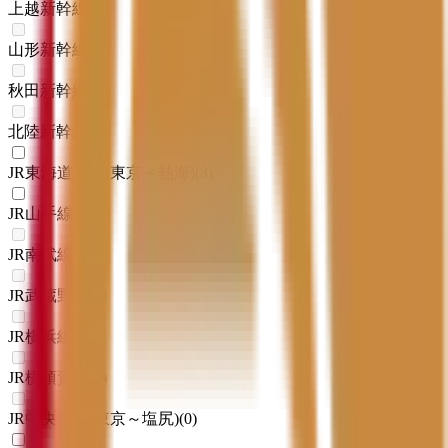
上越新幹線
(
0
)
山形新幹線
(
0
)
秋田新幹線
(
0
)
北陸新幹線
(
0
)
JR東海道本線(東京～熱海)
(
3
)
JR山手線
(
12
)
JR南武線
(
0
)
JR武蔵野線
(
0
)
JR横浜線
(
0
)
JR横須賀線
(
0
)
JR中央本線(東京～塩尻)
(
0
)