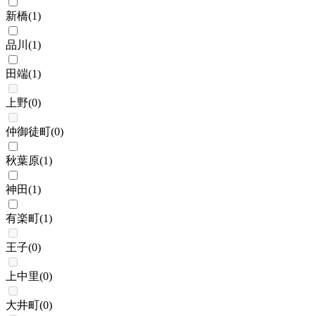
新橋
(
1
)
品川
(
1
)
田端
(
1
)
上野
(
0
)
仲御徒町
(
0
)
秋葉原
(
1
)
神田
(
1
)
有楽町
(
1
)
王子
(
0
)
上中里
(
0
)
大井町
(
0
)