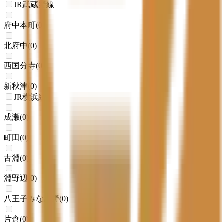
JR武蔵野線
府中本町
(
0
)
北府中
(
0
)
西国分寺
(
0
)
新秋津
(
0
)
JR横浜線
成瀬
(
0
)
町田
(
0
)
古淵
(
0
)
淵野辺
(
0
)
八王子みなみ野
(
0
)
片倉
(
0
)