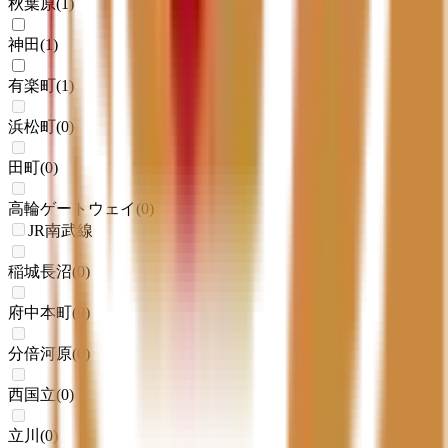
秋葉原
(
1
)
神田
(
1
)
有楽町
(
1
)
浜松町
(
0
)
田町
(
0
)
高輪ゲートウェイ
(
0
)
JR南武線
稲城長沼
(
0
)
府中本町
(
0
)
分倍河原
(
0
)
西国立
(
0
)
立川
(
0
)