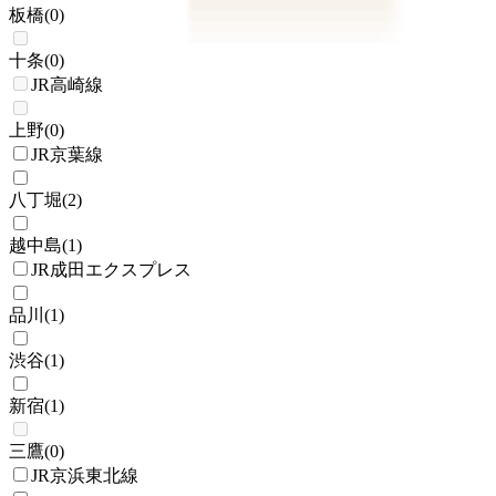
板橋
(
0
)
十条
(
0
)
JR高崎線
上野
(
0
)
JR京葉線
八丁堀
(
2
)
越中島
(
1
)
JR成田エクスプレス
品川
(
1
)
渋谷
(
1
)
新宿
(
1
)
三鷹
(
0
)
JR京浜東北線