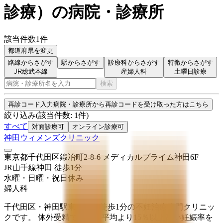
診療
）
の病院・診療所
該当件数
1
件
都道府県を変更
路線からさがす
駅からさがす
診療科からさがす
特徴からさがす
JR総武本線
産婦人科
土曜日診療
検索
再診コード入力
病院・診療所から再診コードを受け取った方はこちら
絞り込み
(該当件数:
1
件)
すべて
対面診療可
オンライン診療可
神田ウィメンズクリニック
東京都千代田区鍛冶町2-8-6 メディカルプライム神田6F
JR山手線
神田
徒歩
1
分
水曜・日曜・祝日
休み
婦人科
千代田区・神田駅東口から徒歩1分の不妊治療専門クリニッ
クです。 体外受精では全国平均より15％以上高い妊娠率を