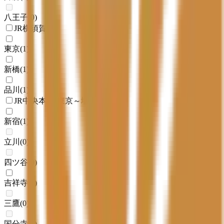
八王子
(
0
)
JR横須賀線
東京
(
1
)
新橋
(
1
)
品川
(
1
)
JR中央本線(東京～塩尻)
新宿
(
1
)
立川
(
0
)
四ツ谷
(
0
)
吉祥寺
(
1
)
三鷹
(
0
)
国分寺
(
0
)