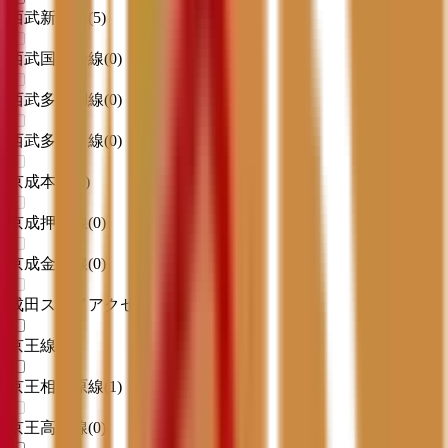
西武新宿線
(
5
)
西武国分寺線
(
0
)
西武多摩湖線
(
0
)
西武多摩川線
(
0
)
京成本線
(
0
)
京成押上線
(
0
)
京成金町線
(
0
)
成田スカイアクセス
(
0
)
京王線
(
3
)
京王相模原線
(
1
)
京王高尾線
(
0
)