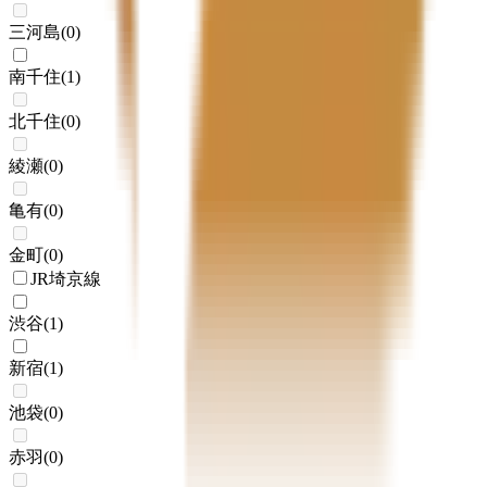
三河島
(
0
)
南千住
(
1
)
北千住
(
0
)
綾瀬
(
0
)
亀有
(
0
)
金町
(
0
)
JR埼京線
渋谷
(
1
)
新宿
(
1
)
池袋
(
0
)
赤羽
(
0
)