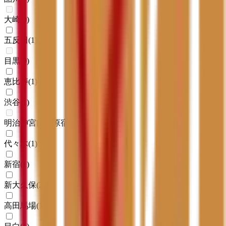
大崎
(
0
)
五反田
(
1
)
目黒
(
0
)
恵比寿
(
1
)
渋谷
(
1
)
明治神宮前〈原宿〉
(
0
)
代々木
(
1
)
新宿
(
1
)
新大久保
(
2
)
高田馬場
(
1
)