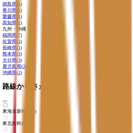
徳島県
(
1
)
香川県
(
1
)
愛媛県
(
1
)
高知県
(
1
)
九州・沖縄
福岡県
(
7
)
佐賀県
(
2
)
長崎県
(
1
)
熊本県
(
3
)
大分県
(
3
)
鹿児島県
(
2
)
沖縄県
(
2
)
路線からさがす
東海道新幹線
(
1
)
東北新幹線
(
0
)