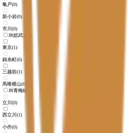
亀戸
(
0
)
新小岩
(
0
)
市川
(
0
)
JR総武本線
東京
(
1
)
錦糸町
(
0
)
三越前
(
1
)
馬喰横山
(
0
)
JR青梅線
立川
(
0
)
西立川
(
1
)
小作
(
0
)