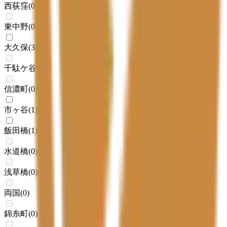
西荻窪
(
0
)
東中野
(
0
)
大久保
(
3
)
千駄ケ谷
(
0
)
信濃町
(
0
)
市ヶ谷
(
1
)
飯田橋
(
1
)
水道橋
(
0
)
浅草橋
(
0
)
両国
(
0
)
錦糸町
(
0
)