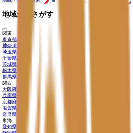
病院・診療所
薬局
地域からさがす
関東
東京都
(
46
)
神奈川県
(
24
)
埼玉県
(
14
)
千葉県
(
17
)
茨城県
(
5
)
栃木県
(
1
)
群馬県
(
2
)
関西
大阪府
(
22
)
兵庫県
(
9
)
京都府
(
7
)
滋賀県
(
3
)
奈良県
(
2
)
東海
愛知県
(
11
)
静岡県
(
4
)