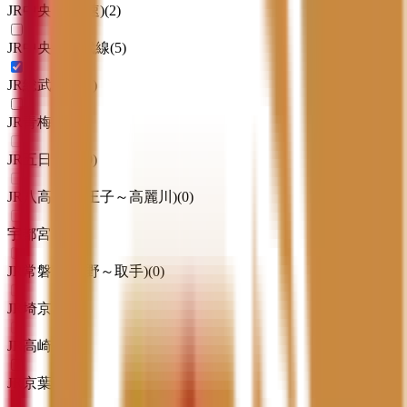
JR中央線(快速)
(
2
)
JR中央・総武線
(
5
)
JR総武本線
(
1
)
JR青梅線
(
1
)
JR五日市線
(
0
)
JR八高線(八王子～高麗川)
(
0
)
宇都宮線
(
0
)
JR常磐線(上野～取手)
(
0
)
JR埼京線
(
0
)
JR高崎線
(
0
)
JR京葉線
(
1
)