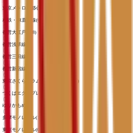
東京メトロ副都心線
(
4
)
相鉄・JR直通線
(
0
)
都営大江戸線
(
8
)
都営浅草線
(
2
)
都営三田線
(
3
)
都営新宿線
(
4
)
東京さくらトラム（都電荒川線）
(
1
)
つくばエクスプレス
(
2
)
ゆりかもめ
(
1
)
多摩モノレール
(
1
)
東京モノレール
(
0
)