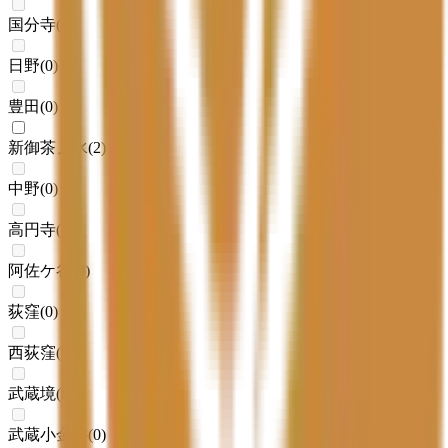
国分寺
(
0
)
日野
(
0
)
豊田
(
0
)
新御茶ノ水
(
2
)
中野
(
0
)
高円寺
(
0
)
阿佐ケ谷
(
0
)
荻窪
(
0
)
西荻窪
(
0
)
武蔵境
(
0
)
武蔵小金井
(
0
)