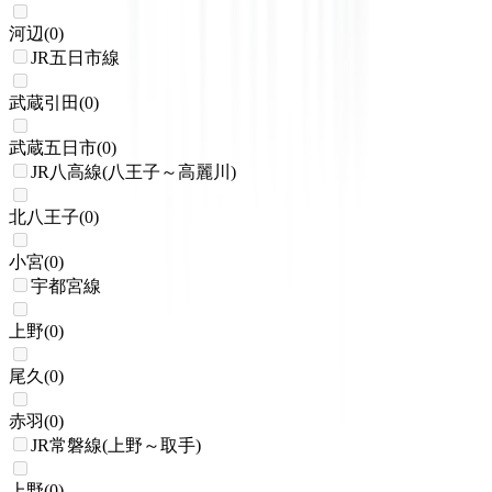
河辺
(
0
)
JR五日市線
武蔵引田
(
0
)
武蔵五日市
(
0
)
JR八高線(八王子～高麗川)
北八王子
(
0
)
小宮
(
0
)
宇都宮線
上野
(
0
)
尾久
(
0
)
赤羽
(
0
)
JR常磐線(上野～取手)
上野
(
0
)