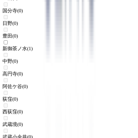
国分寺
(
0
)
日野
(
0
)
豊田
(
0
)
新御茶ノ水
(
1
)
中野
(
0
)
高円寺
(
0
)
阿佐ケ谷
(
0
)
荻窪
(
0
)
西荻窪
(
0
)
武蔵境
(
0
)
武蔵小金井
(
0
)