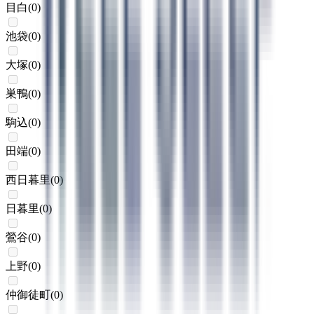
目白
(
0
)
池袋
(
0
)
大塚
(
0
)
巣鴨
(
0
)
駒込
(
0
)
田端
(
0
)
西日暮里
(
0
)
日暮里
(
0
)
鶯谷
(
0
)
上野
(
0
)
仲御徒町
(
0
)