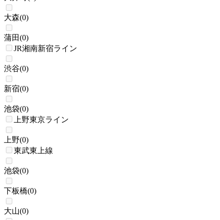
大森
(
0
)
蒲田
(
0
)
JR湘南新宿ライン
渋谷
(
0
)
新宿
(
0
)
池袋
(
0
)
上野東京ライン
上野
(
0
)
東武東上線
池袋
(
0
)
下板橋
(
0
)
大山
(
0
)