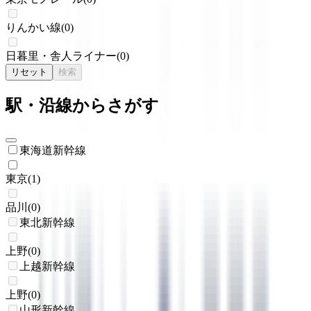
りんかい線
(
0
)
日暮里・舎人ライナー
(
0
)
リセット
検索
駅・沿線からさがす
東海道新幹線
東京
(
1
)
品川
(
0
)
東北新幹線
上野
(
0
)
上越新幹線
上野
(
0
)
山形新幹線