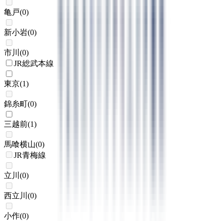
亀戸
(
0
)
新小岩
(
0
)
市川
(
0
)
JR総武本線
東京
(
1
)
錦糸町
(
0
)
三越前
(
1
)
馬喰横山
(
0
)
JR青梅線
立川
(
0
)
西立川
(
0
)
小作
(
0
)