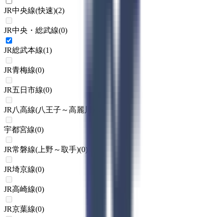
JR中央線(快速)
(
2
)
JR中央・総武線
(
0
)
JR総武本線
(
1
)
JR青梅線
(
0
)
JR五日市線
(
0
)
JR八高線(八王子～高麗川)
(
0
)
宇都宮線
(
0
)
JR常磐線(上野～取手)
(
0
)
JR埼京線
(
0
)
JR高崎線
(
0
)
JR京葉線
(
0
)