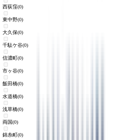
西荻窪
(
0
)
東中野
(
0
)
大久保
(
0
)
千駄ケ谷
(
0
)
信濃町
(
0
)
市ヶ谷
(
0
)
飯田橋
(
0
)
水道橋
(
0
)
浅草橋
(
0
)
両国
(
0
)
錦糸町
(
0
)