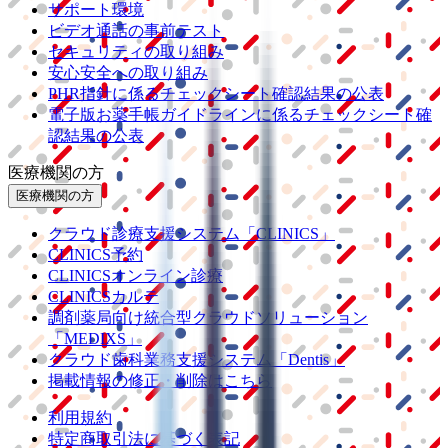
サポート環境
ビデオ通話の事前テスト
セキュリティの取り組み
安心安全への取り組み
PHR指針に係るチェックシート確認結果の公表
電子版お薬手帳ガイドラインに係るチェックシート確
認結果の公表
医療機関の方
医療機関の方
クラウド診療
支援システム
「CLINICS」
CLINICS予約
CLINICSオンライン診療
CLINICSカルテ
調剤薬局向け統合型クラウドソリューション
「MEDIXS」
クラウド歯科業務
支援システム
「Dentis」
掲載情報の修正・削除はこちら
利用規約
特定商取引法に基づく表記