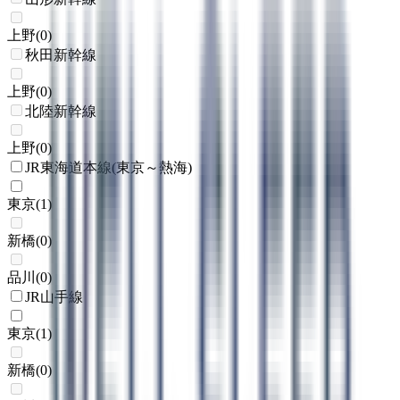
上野
(
0
)
秋田新幹線
上野
(
0
)
北陸新幹線
上野
(
0
)
JR東海道本線(東京～熱海)
東京
(
1
)
新橋
(
0
)
品川
(
0
)
JR山手線
東京
(
1
)
新橋
(
0
)