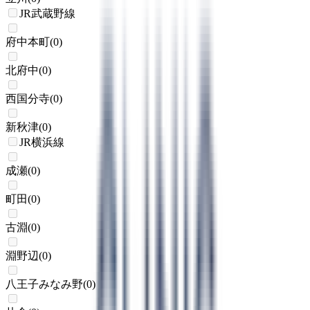
JR武蔵野線
府中本町
(
0
)
北府中
(
0
)
西国分寺
(
0
)
新秋津
(
0
)
JR横浜線
成瀬
(
0
)
町田
(
0
)
古淵
(
0
)
淵野辺
(
0
)
八王子みなみ野
(
0
)