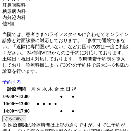
耳鼻咽喉科
糖尿病内科
内分泌内科
他
3
個
当院では、患者さまのライフスタイルに合わせてオンライン
診療と対面診療に対応しております。 「多忙で通院できな
い」「近隣に専門医がいない」などお困りの方は一度ご相談
ください。 24時間WEBからのご予約に対応しております。
土曜日・祝日も対応しております。 ※時間帯予約制を導入
しており、診療科目によって30分の予約枠で最大3～6名様の
診察を行います。
予約する
診療時間
月
火
水
木
金
土
日
祝
09:00〜13:00
●
●
10:00〜13:00
●
●
●
●
14:00〜17:00
●
●
さらに表示
※ 医療機関の診療時間は上記の通りですが、すでに予約が