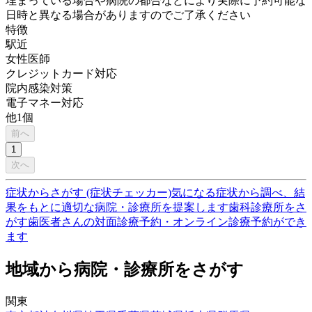
埋まっている場合や病院の都合などにより実際に予約可能な
日時と異なる場合がありますのでご了承ください
特徴
駅近
女性医師
クレジットカード対応
院内感染対策
電子マネー対応
他
1
個
前へ
1
次へ
症状からさがす (症状チェッカー)
気になる症状から調べ、結
果をもとに適切な病院・診療所を提案します
歯科診療所をさ
がす
歯医者さんの対面診療予約・オンライン診療予約ができ
ます
地域から病院・診療所をさがす
関東