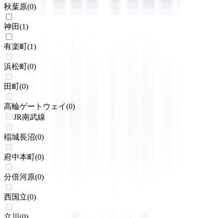
秋葉原
(
0
)
神田
(
1
)
有楽町
(
1
)
浜松町
(
0
)
田町
(
0
)
高輪ゲートウェイ
(
0
)
JR南武線
稲城長沼
(
0
)
府中本町
(
0
)
分倍河原
(
0
)
西国立
(
0
)
立川
(
0
)