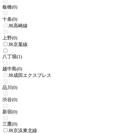
板橋
(
0
)
十条
(
0
)
JR高崎線
上野
(
0
)
JR京葉線
八丁堀
(
1
)
越中島
(
0
)
JR成田エクスプレス
品川
(
0
)
渋谷
(
0
)
新宿
(
0
)
三鷹
(
0
)
JR京浜東北線