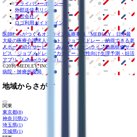
プライバシーポリシー
外部送信ポリシー
運営会社
ロゴ利用ガイドライン
医師たちがつくる
オンライン医療事典
「MEDLEY」
日本最
大級の
医療介護求人サイト
「ジョブメドレー」
納得できる
老
人ホーム紹介サービス
「みんかい」
オンライン
動画研修サー
ビス
「ジョブメドレー
アカデミー」
女性向け
生理予測・妊活
アプリ
「Lalune(ラルーン)」
©2016 MEDLEY, INC.
病院・診療所
薬局
地域からさがす
関東
東京都
(
8
)
神奈川県
(
2
)
埼玉県
(
1
)
茨城県
(
1
)