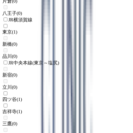
片倉
(
0
)
八王子
(
0
)
JR横須賀線
東京
(
1
)
新橋
(
0
)
品川
(
0
)
JR中央本線(東京～塩尻)
新宿
(
0
)
立川
(
0
)
四ツ谷
(
1
)
吉祥寺
(
1
)
三鷹
(
0
)