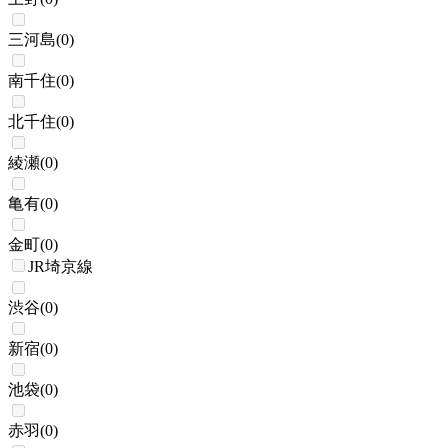
三河島
(
0
)
南千住
(
0
)
北千住
(
0
)
綾瀬
(
0
)
亀有
(
0
)
金町
(
0
)
JR埼京線
渋谷
(
0
)
新宿
(
0
)
池袋
(
0
)
赤羽
(
0
)