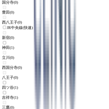
国分寺
(
0
)
豊田
(
0
)
西八王子
(
0
)
JR中央線(快速)
新宿
(
0
)
神田
(
1
)
立川
(
0
)
西国分寺
(
0
)
八王子
(
0
)
四ツ谷
(
1
)
吉祥寺
(
1
)
三鷹
(
0
)