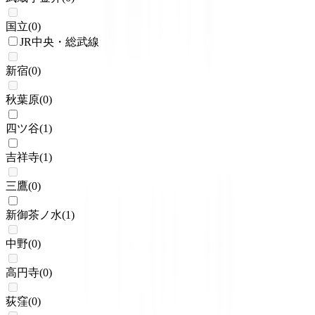
国立
(
0
)
JR中央・総武線
新宿
(
0
)
秋葉原
(
0
)
四ツ谷
(
1
)
吉祥寺
(
1
)
三鷹
(
0
)
新御茶ノ水
(
1
)
中野
(
0
)
高円寺
(
0
)
荻窪
(
0
)