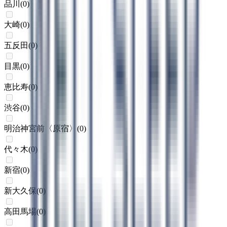
品川
(
0
)
大崎
(
0
)
五反田
(
0
)
目黒
(
0
)
恵比寿
(
0
)
渋谷
(
0
)
明治神宮前〈原宿〉
(
0
)
代々木
(
0
)
新宿
(
0
)
新大久保
(
0
)
高田馬場
(
0
)