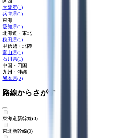
関西
大阪府
(
1
)
兵庫県
(
1
)
東海
愛知県
(
1
)
北海道・東北
秋田県
(
1
)
甲信越・北陸
富山県
(
1
)
石川県
(
1
)
中国・四国
九州・沖縄
熊本県
(
2
)
路線からさがす
東海道新幹線
(
0
)
東北新幹線
(
0
)