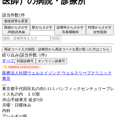
医師
）
の病院・診療所
該当件数
1
件
都道府県を変更
路線からさがす
駅からさがす
診療科からさがす
特徴からさがす
JR総武本線
耳鼻咽喉科
女性医師
検索
再診コード入力
病院・診療所から再診コードを受け取った方はこちら
絞り込み
(該当件数:
1
件)
すべて
対面診療可
オンライン診療可
医療法人社団ウェルエイジング ウェルスリープクリニック
東京
東京都千代田区丸の内1-11-1 パシフィックセンチュリープレ
イス丸の内 １０階
JR山手線
東京
徒歩
5
分
月曜・日曜
休み
内科
アレルギー科