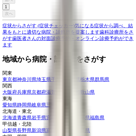
1
次へ
症状からさがす (症状チェッカー)
気になる症状から調べ、結
果をもとに適切な病院・診療所を提案します
歯科診療所をさ
がす
歯医者さんの対面診療予約・オンライン診療予約ができ
ます
地域から病院・診療所をさがす
関東
東京都
神奈川県
埼玉県
千葉県
茨城県
栃木県
群馬県
関西
大阪府
兵庫県
京都府
滋賀県
奈良県
和歌山県
東海
愛知県
静岡県
岐阜県
三重県
北海道・東北
北海道
青森県
岩手県
宮城県
秋田県
山形県
福島県
甲信越・北陸
山梨県
長野県
新潟県
富山県
石川県
福井県