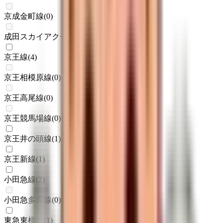
京成金町線
(
0
)
成田スカイアクセス
(
0
)
京王線
(
4
)
京王相模原線
(
0
)
京王高尾線
(
0
)
京王競馬場線
(
0
)
京王井の頭線
(
1
)
京王新線
(
1
)
小田急線
(
2
)
小田急多摩線
(
0
)
東急東横線
(
1
)