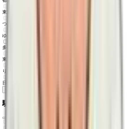
都営新宿線
(
1
)
東京さくらトラム（都電荒川線）
(
0
)
つくばエクスプレス
(
0
)
ゆりかもめ
(
0
)
多摩モノレール
(
1
)
東京モノレール
(
0
)
りんかい線
(
0
)
日暮里・舎人ライナー
(
0
)
リセット
検索
駅・沿線からさがす
東海道新幹線