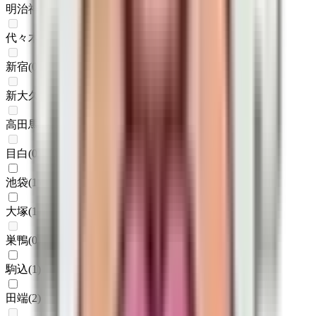
明治神宮前〈原宿〉
(
0
)
代々木
(
0
)
新宿
(
0
)
新大久保
(
0
)
高田馬場
(
0
)
目白
(
0
)
池袋
(
1
)
大塚
(
1
)
巣鴨
(
0
)
駒込
(
1
)
田端
(
2
)