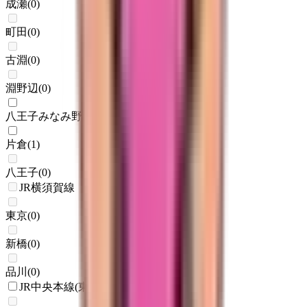
成瀬
(
0
)
町田
(
0
)
古淵
(
0
)
淵野辺
(
0
)
八王子みなみ野
(
1
)
片倉
(
1
)
八王子
(
0
)
JR横須賀線
東京
(
0
)
新橋
(
0
)
品川
(
0
)
JR中央本線(東京～塩尻)