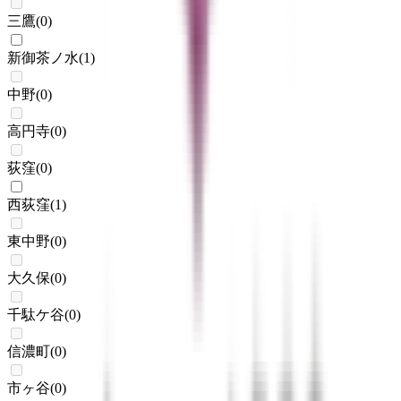
三鷹
(
0
)
新御茶ノ水
(
1
)
中野
(
0
)
高円寺
(
0
)
荻窪
(
0
)
西荻窪
(
1
)
東中野
(
0
)
大久保
(
0
)
千駄ケ谷
(
0
)
信濃町
(
0
)
市ヶ谷
(
0
)