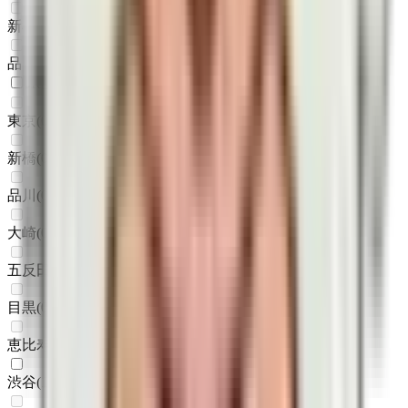
新橋
(
0
)
品川
(
0
)
JR山手線
東京
(
0
)
新橋
(
0
)
品川
(
0
)
大崎
(
0
)
五反田
(
0
)
目黒
(
0
)
恵比寿
(
0
)
渋谷
(
1
)