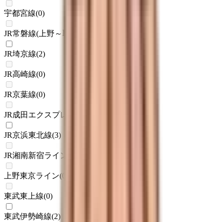
宇都宮線
(
0
)
JR常磐線(上野～取手)
(
0
)
JR埼京線
(
2
)
JR高崎線
(
0
)
JR京葉線
(
0
)
JR成田エクスプレス
(
0
)
JR京浜東北線
(
3
)
JR湘南新宿ライン
(
0
)
上野東京ライン
(
0
)
東武東上線
(
0
)
東武伊勢崎線
(
2
)