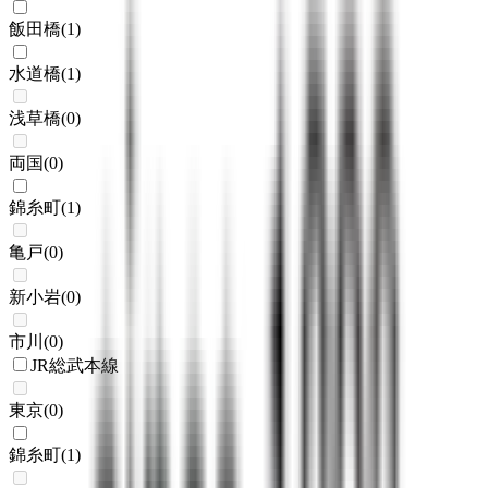
飯田橋
(
1
)
水道橋
(
1
)
浅草橋
(
0
)
両国
(
0
)
錦糸町
(
1
)
亀戸
(
0
)
新小岩
(
0
)
市川
(
0
)
JR総武本線
東京
(
0
)
錦糸町
(
1
)