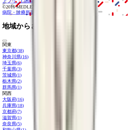
アプリ
「Lalune(ラルーン)」
©2016 MEDLEY, INC.
病院・診療所
薬局
地域からさがす
関東
東京都
(
38
)
神奈川県
(
16
)
埼玉県
(
6
)
千葉県
(
3
)
茨城県
(
1
)
栃木県
(
2
)
群馬県
(
1
)
関西
大阪府
(
16
)
兵庫県
(
18
)
京都府
(
7
)
滋賀県
(
1
)
奈良県
(
5
)
和歌山県
(
1
)