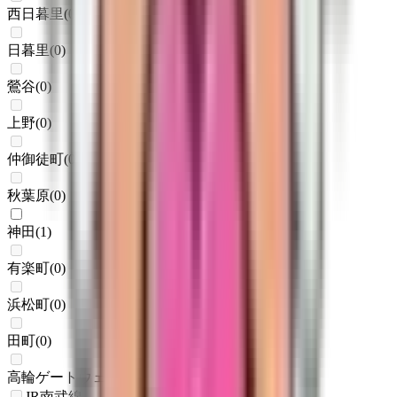
西日暮里
(
0
)
日暮里
(
0
)
鶯谷
(
0
)
上野
(
0
)
仲御徒町
(
0
)
秋葉原
(
0
)
神田
(
1
)
有楽町
(
0
)
浜松町
(
0
)
田町
(
0
)
高輪ゲートウェイ
(
0
)
JR南武線