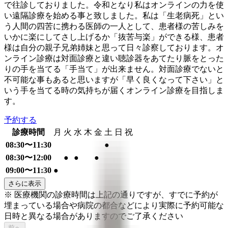
で往診しておりました。令和となり私はオンラインの力を使
い遠隔診療を始める事と致しました。私は「生老病死」とい
う人間の四苦に携わる医師の一人として、患者様の苦しみを
いかに楽にしてさし上げるか「抜苦与楽」ができる様、患者
様は自分の親子兄弟姉妹と思って日々診察しております。オ
ンライン診療は対面診療と違い聴診器をあてたり脈をとった
りの手を当てる「手当て」が出来ません。対面診療でないと
不可能な事もあると思いますが「早く良くなって下さい」と
いう手を当てる時の気持ちが届くオンライン診療を目指しま
す。
予約する
診療時間
月
火
水
木
金
土
日
祝
08:30〜11:30
●
08:30〜12:00
●
●
●
09:00〜11:30
●
さらに表示
※ 医療機関の診療時間は上記の通りですが、すでに予約が
埋まっている場合や病院の都合などにより実際に予約可能な
日時と異なる場合がありますのでご了承ください
前へ