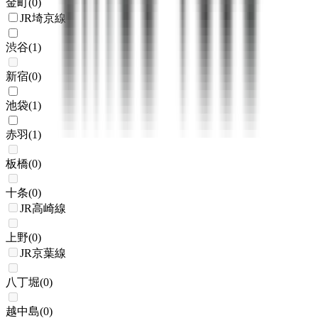
金町
(
0
)
JR埼京線
渋谷
(
1
)
新宿
(
0
)
池袋
(
1
)
赤羽
(
1
)
板橋
(
0
)
十条
(
0
)
JR高崎線
上野
(
0
)
JR京葉線
八丁堀
(
0
)
越中島
(
0
)