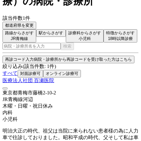
療
）
の病院・診療所
該当件数
1
件
都道府県を変更
路線からさがす
駅からさがす
診療科からさがす
特徴からさがす
JR青梅線
小児科
18時以降診療
検索
再診コード入力
病院・診療所から再診コードを受け取った方はこちら
絞り込み
(該当件数:
1
件)
すべて
対面診療可
オンライン診療可
医療法人社団 百瀬医院
東京都青梅市藤橋2-10-2
JR青梅線
河辺
木曜・日曜・祝日
休み
内科
小児科
明治大正の時代、祖父は当院に来られない患者様の為に人力
車で往診しておりました。昭和平成の時代、父そして私は車