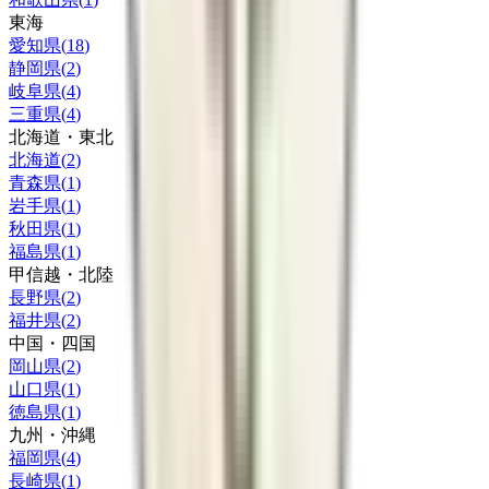
東海
愛知県
(
18
)
静岡県
(
2
)
岐阜県
(
4
)
三重県
(
4
)
北海道・東北
北海道
(
2
)
青森県
(
1
)
岩手県
(
1
)
秋田県
(
1
)
福島県
(
1
)
甲信越・北陸
長野県
(
2
)
福井県
(
2
)
中国・四国
岡山県
(
2
)
山口県
(
1
)
徳島県
(
1
)
九州・沖縄
福岡県
(
4
)
長崎県
(
1
)