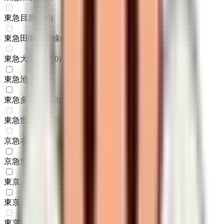
東急目黒線
(
0
)
東急田園都市線
(
0
)
東急大井町線
(
0
)
東急池上線
(
2
)
東急多摩川線
(
3
)
東急世田谷線
(
0
)
京急本線
(
0
)
京急空港線
(
1
)
東京メトロ銀座線
(
2
)
東京メトロ丸ノ内線
(
3
)
東京メトロ日比谷線
(
0
)