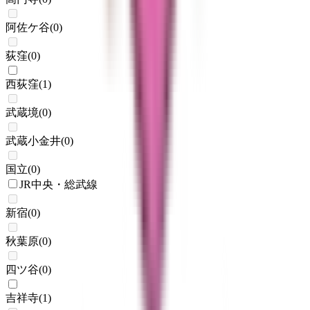
阿佐ケ谷
(
0
)
荻窪
(
0
)
西荻窪
(
1
)
武蔵境
(
0
)
武蔵小金井
(
0
)
国立
(
0
)
JR中央・総武線
新宿
(
0
)
秋葉原
(
0
)
四ツ谷
(
0
)
吉祥寺
(
1
)