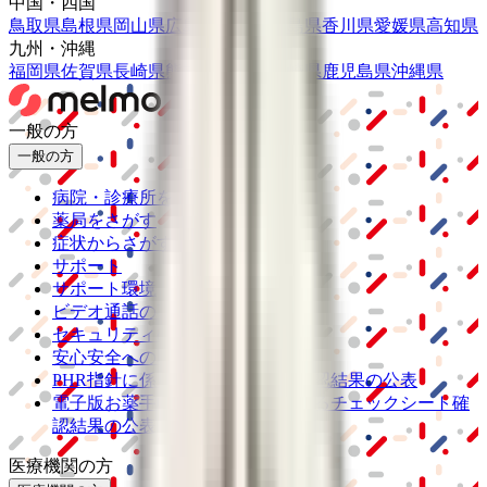
中国・四国
鳥取県
島根県
岡山県
広島県
山口県
徳島県
香川県
愛媛県
高知県
九州・沖縄
福岡県
佐賀県
長崎県
熊本県
大分県
宮崎県
鹿児島県
沖縄県
一般の方
一般の方
病院・診療所をさがす
薬局をさがす
症状からさがす
サポート
サポート環境
ビデオ通話の事前テスト
セキュリティの取り組み
安心安全への取り組み
PHR指針に係るチェックシート確認結果の公表
電子版お薬手帳ガイドラインに係るチェックシート確
認結果の公表
医療機関の方