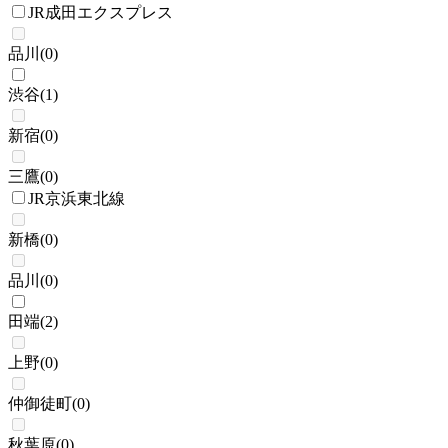
JR成田エクスプレス
品川
(
0
)
渋谷
(
1
)
新宿
(
0
)
三鷹
(
0
)
JR京浜東北線
新橋
(
0
)
品川
(
0
)
田端
(
2
)
上野
(
0
)
仲御徒町
(
0
)
秋葉原
(
0
)