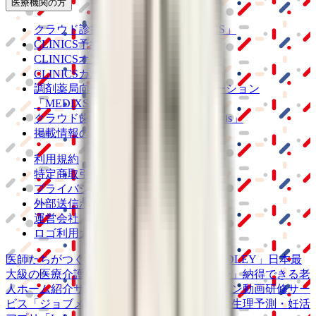
医療機関の方
クラウド診療
支援システム
「CLINICS」
CLINICS予約
CLINICSオンライン診療
CLINICSカルテ
調剤薬局向け統合型クラウドソリューション
「MEDIXS」
クラウド歯科業務
支援システム
「Dentis」
掲載情報の修正・削除はこちら
利用規約
特定商取引法に基づく表記
プライバシーポリシー
外部送信ポリシー
運営会社
ロゴ利用ガイドライン
医師たちがつくる
オンライン医療事典
「MEDLEY」
日本最
大級の
医療介護求人サイト
「ジョブメドレー」
納得できる
老
人ホーム紹介サービス
「みんかい」
オンライン
動画研修サー
ビス
「ジョブメドレー
アカデミー」
女性向け
生理予測・妊活