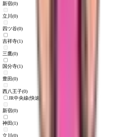
新宿
(
0
)
立川
(
0
)
四ツ谷
(
0
)
吉祥寺
(
1
)
三鷹
(
0
)
国分寺
(
1
)
豊田
(
0
)
西八王子
(
0
)
JR中央線(快速)
新宿
(
0
)
神田
(
1
)
立川
(
0
)