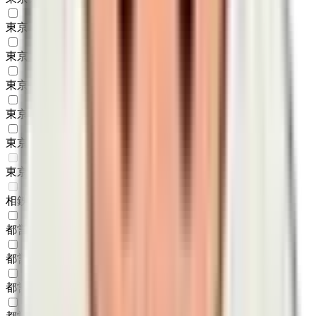
東京メトロ東西線
(
1
)
東京メトロ千代田線
(
2
)
東京メトロ有楽町線
(
2
)
東京メトロ半蔵門線
(
3
)
東京メトロ南北線
(
4
)
東京メトロ副都心線
(
0
)
相鉄・JR直通線
(
0
)
都営大江戸線
(
2
)
都営浅草線
(
2
)
都営三田線
(
1
)