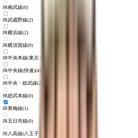
JR南武線
(
0
)
JR武蔵野線
(
2
)
JR横浜線
(
2
)
JR横須賀線
(
0
)
JR中央本線(東京～塩尻)
(
1
)
JR中央線(快速)
(
4
)
JR中央・総武線
(
2
)
JR総武本線
(
0
)
JR青梅線
(
1
)
JR五日市線
(
0
)
JR八高線(八王子～高麗川)
(
0
)