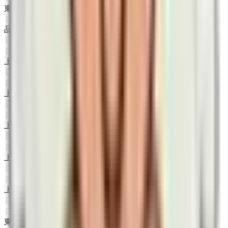
東京
(
0
)
品川
(
0
)
東北新幹線
上野
(
0
)
上越新幹線
上野
(
0
)
山形新幹線
上野
(
0
)
秋田新幹線
上野
(
0
)
北陸新幹線
上野
(
0
)
JR東海道本線(東京～熱海)
東京
(
0
)