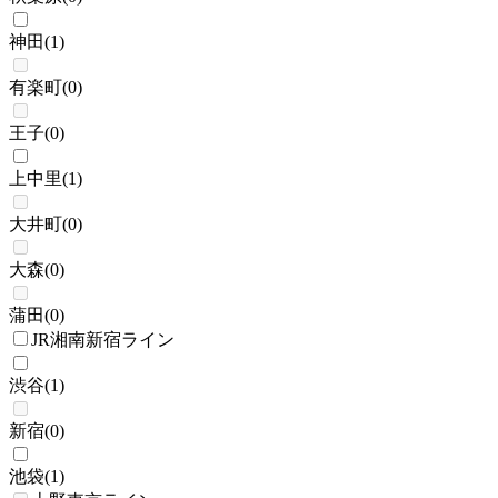
神田
(
1
)
有楽町
(
0
)
王子
(
0
)
上中里
(
1
)
大井町
(
0
)
大森
(
0
)
蒲田
(
0
)
JR湘南新宿ライン
渋谷
(
1
)
新宿
(
0
)
池袋
(
1
)