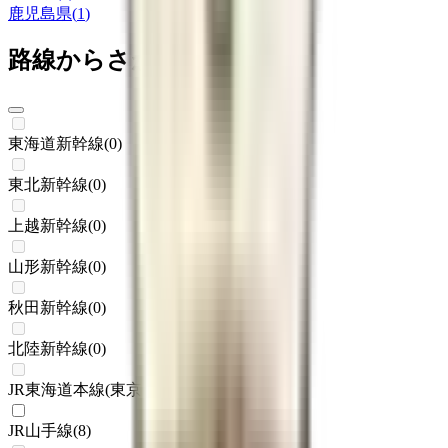
鹿児島県
(
1
)
路線からさがす
東海道新幹線
(
0
)
東北新幹線
(
0
)
上越新幹線
(
0
)
山形新幹線
(
0
)
秋田新幹線
(
0
)
北陸新幹線
(
0
)
JR東海道本線(東京～熱海)
(
0
)
JR山手線
(
8
)