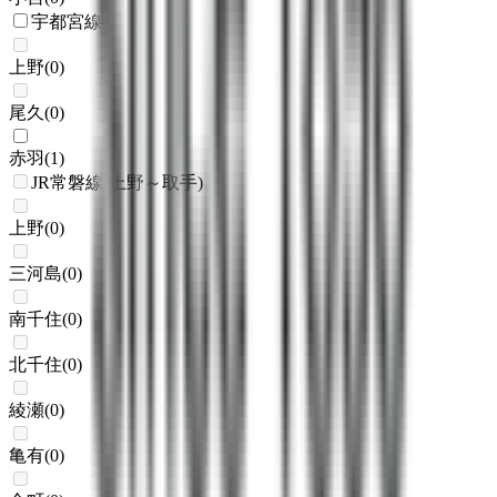
宇都宮線
上野
(
0
)
尾久
(
0
)
赤羽
(
1
)
JR常磐線(上野～取手)
上野
(
0
)
三河島
(
0
)
南千住
(
0
)
北千住
(
0
)
綾瀬
(
0
)
亀有
(
0
)