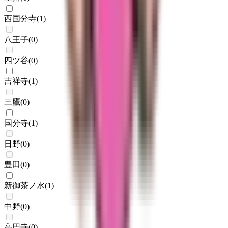
西国分寺
(
1
)
八王子
(
0
)
四ツ谷
(
0
)
吉祥寺
(
1
)
三鷹
(
0
)
国分寺
(
1
)
日野
(
0
)
豊田
(
0
)
新御茶ノ水
(
1
)
中野
(
0
)
高円寺
(
0
)