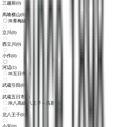
三越前
(
0
)
馬喰横山
(
0
)
JR青梅線
立川
(
0
)
西立川
(
0
)
小作
(
0
)
河辺
(
1
)
JR五日市線
武蔵引田
(
0
)
武蔵五日市
(
0
)
JR八高線(八王子～高麗川)
北八王子
(
0
)
小宮
(
0
)