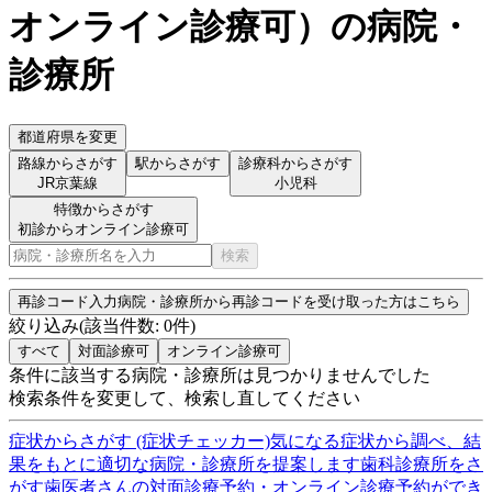
オンライン診療可
）
の病院・
診療所
都道府県を変更
路線からさがす
駅からさがす
診療科からさがす
JR京葉線
小児科
特徴からさがす
初診からオンライン診療可
検索
再診コード入力
病院・診療所から再診コードを受け取った方はこちら
絞り込み
(該当件数:
0
件)
すべて
対面診療可
オンライン診療可
条件に該当する病院・診療所は見つかりませんでした
検索条件を変更して、検索し直してください
症状からさがす (症状チェッカー)
気になる症状から調べ、結
果をもとに適切な病院・診療所を提案します
歯科診療所をさ
がす
歯医者さんの対面診療予約・オンライン診療予約ができ