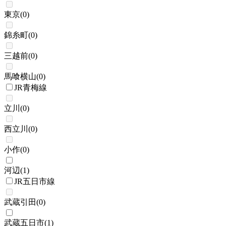
東京
(
0
)
錦糸町
(
0
)
三越前
(
0
)
馬喰横山
(
0
)
JR青梅線
立川
(
0
)
西立川
(
0
)
小作
(
0
)
河辺
(
1
)
JR五日市線
武蔵引田
(
0
)
武蔵五日市
(
1
)