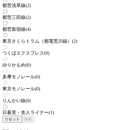
都営浅草線
(
2
)
都営三田線
(
2
)
都営新宿線
(
4
)
東京さくらトラム（都電荒川線）
(
2
)
つくばエクスプレス
(
0
)
ゆりかもめ
(
0
)
多摩モノレール
(
0
)
東京モノレール
(
0
)
りんかい線
(
0
)
日暮里・舎人ライナー
(
1
)
リセット
検索