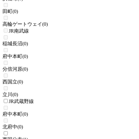
田町
(
0
)
高輪ゲートウェイ
(
0
)
JR南武線
稲城長沼
(
0
)
府中本町
(
0
)
分倍河原
(
0
)
西国立
(
0
)
立川
(
0
)
JR武蔵野線
府中本町
(
0
)
北府中
(
0
)