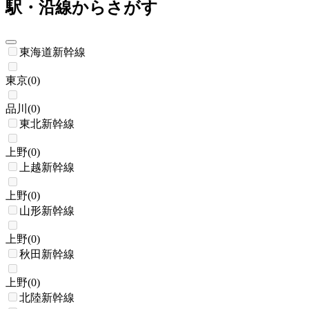
駅・沿線からさがす
東海道新幹線
東京
(
0
)
品川
(
0
)
東北新幹線
上野
(
0
)
上越新幹線
上野
(
0
)
山形新幹線
上野
(
0
)
秋田新幹線
上野
(
0
)
北陸新幹線