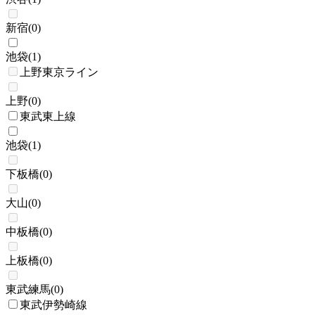
新宿
(
0
)
池袋
(
1
)
上野東京ライン
上野
(
0
)
東武東上線
池袋
(
1
)
下板橋
(
0
)
大山
(
0
)
中板橋
(
0
)
上板橋
(
0
)
東武練馬
(
0
)
東武伊勢崎線