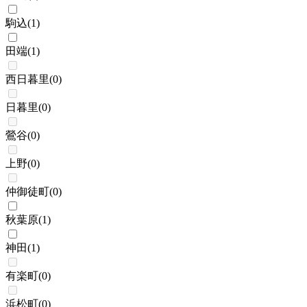
駒込
(
1
)
田端
(
1
)
西日暮里
(
0
)
日暮里
(
0
)
鶯谷
(
0
)
上野
(
0
)
仲御徒町
(
0
)
秋葉原
(
1
)
神田
(
1
)
有楽町
(
0
)
浜松町
(
0
)