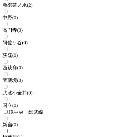
新御茶ノ水
(
2
)
中野
(
0
)
高円寺
(
0
)
阿佐ケ谷
(
0
)
荻窪
(
0
)
西荻窪
(
0
)
武蔵境
(
0
)
武蔵小金井
(
0
)
国立
(
0
)
JR中央・総武線
新宿
(
0
)