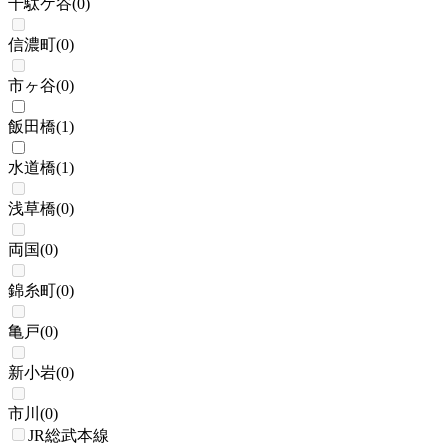
千駄ケ谷
(
0
)
信濃町
(
0
)
市ヶ谷
(
0
)
飯田橋
(
1
)
水道橋
(
1
)
浅草橋
(
0
)
両国
(
0
)
錦糸町
(
0
)
亀戸
(
0
)
新小岩
(
0
)
市川
(
0
)
JR総武本線