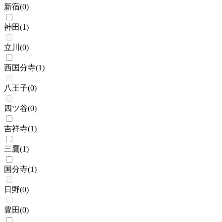
新宿
(
0
)
神田
(
1
)
立川
(
0
)
西国分寺
(
1
)
八王子
(
0
)
四ツ谷
(
0
)
吉祥寺
(
1
)
三鷹
(
1
)
国分寺
(
1
)
日野
(
0
)
豊田
(
0
)