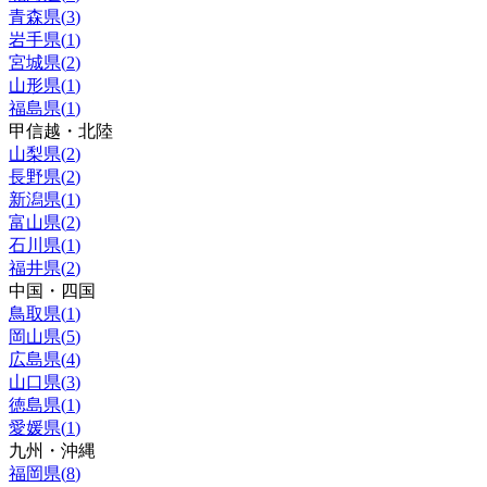
青森県
(
3
)
岩手県
(
1
)
宮城県
(
2
)
山形県
(
1
)
福島県
(
1
)
甲信越・北陸
山梨県
(
2
)
長野県
(
2
)
新潟県
(
1
)
富山県
(
2
)
石川県
(
1
)
福井県
(
2
)
中国・四国
鳥取県
(
1
)
岡山県
(
5
)
広島県
(
4
)
山口県
(
3
)
徳島県
(
1
)
愛媛県
(
1
)
九州・沖縄
福岡県
(
8
)