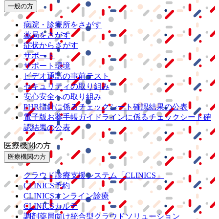
一般の方
病院・診療所をさがす
薬局をさがす
症状からさがす
サポート
サポート環境
ビデオ通話の事前テスト
セキュリティの取り組み
安心安全への取り組み
PHR指針に係るチェックシート確認結果の公表
電子版お薬手帳ガイドラインに係るチェックシート確
認結果の公表
医療機関の方
医療機関の方
クラウド診療
支援システム
「CLINICS」
CLINICS予約
CLINICSオンライン診療
CLINICSカルテ
調剤薬局向け統合型クラウドソリューション