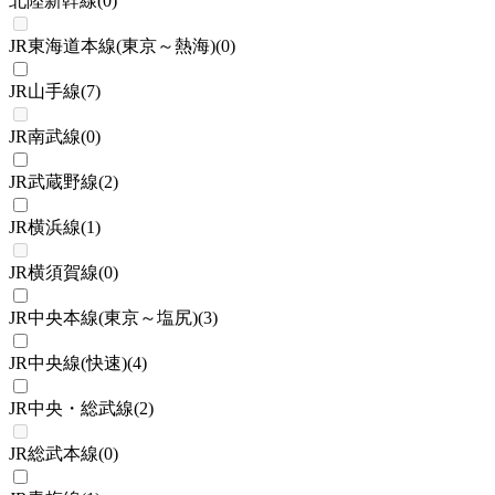
北陸新幹線
(
0
)
JR東海道本線(東京～熱海)
(
0
)
JR山手線
(
7
)
JR南武線
(
0
)
JR武蔵野線
(
2
)
JR横浜線
(
1
)
JR横須賀線
(
0
)
JR中央本線(東京～塩尻)
(
3
)
JR中央線(快速)
(
4
)
JR中央・総武線
(
2
)
JR総武本線
(
0
)