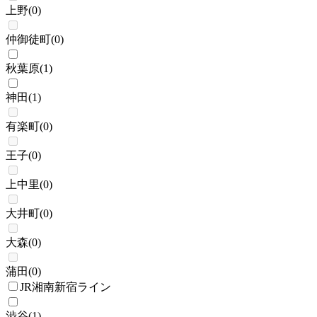
上野
(
0
)
仲御徒町
(
0
)
秋葉原
(
1
)
神田
(
1
)
有楽町
(
0
)
王子
(
0
)
上中里
(
0
)
大井町
(
0
)
大森
(
0
)
蒲田
(
0
)
JR湘南新宿ライン
渋谷
(
1
)