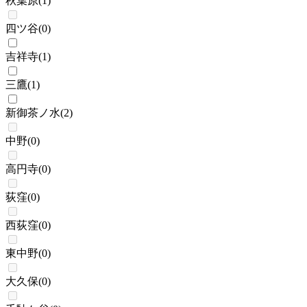
秋葉原
(
1
)
四ツ谷
(
0
)
吉祥寺
(
1
)
三鷹
(
1
)
新御茶ノ水
(
2
)
中野
(
0
)
高円寺
(
0
)
荻窪
(
0
)
西荻窪
(
0
)
東中野
(
0
)
大久保
(
0
)