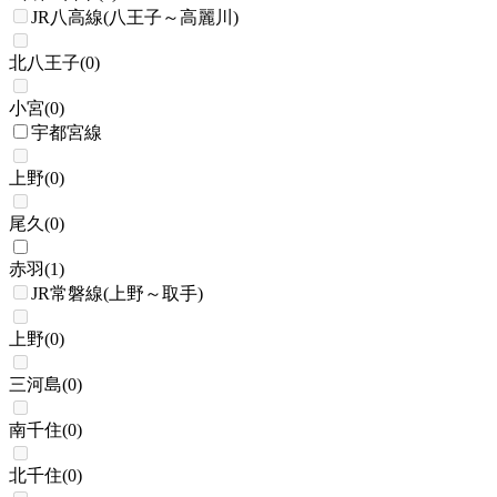
JR八高線(八王子～高麗川)
北八王子
(
0
)
小宮
(
0
)
宇都宮線
上野
(
0
)
尾久
(
0
)
赤羽
(
1
)
JR常磐線(上野～取手)
上野
(
0
)
三河島
(
0
)
南千住
(
0
)
北千住
(
0
)