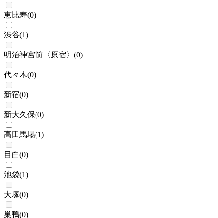
恵比寿
(
0
)
渋谷
(
1
)
明治神宮前〈原宿〉
(
0
)
代々木
(
0
)
新宿
(
0
)
新大久保
(
0
)
高田馬場
(
1
)
目白
(
0
)
池袋
(
1
)
大塚
(
0
)
巣鴨
(
0
)