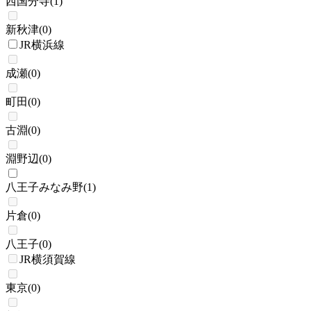
西国分寺
(
1
)
新秋津
(
0
)
JR横浜線
成瀬
(
0
)
町田
(
0
)
古淵
(
0
)
淵野辺
(
0
)
八王子みなみ野
(
1
)
片倉
(
0
)
八王子
(
0
)
JR横須賀線
東京
(
0
)