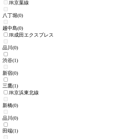
JR京葉線
八丁堀
(
0
)
越中島
(
0
)
JR成田エクスプレス
品川
(
0
)
渋谷
(
1
)
新宿
(
0
)
三鷹
(
1
)
JR京浜東北線
新橋
(
0
)
品川
(
0
)
田端
(
1
)