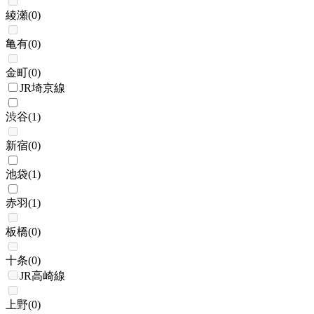
綾瀬
(
0
)
亀有
(
0
)
金町
(
0
)
JR埼京線
渋谷
(
1
)
新宿
(
0
)
池袋
(
1
)
赤羽
(
1
)
板橋
(
0
)
十条
(
0
)
JR高崎線
上野
(
0
)