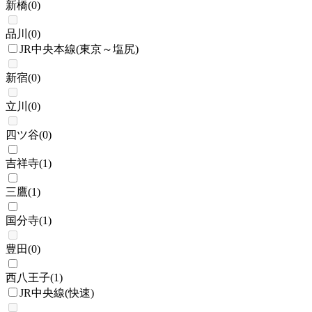
新橋
(
0
)
品川
(
0
)
JR中央本線(東京～塩尻)
新宿
(
0
)
立川
(
0
)
四ツ谷
(
0
)
吉祥寺
(
1
)
三鷹
(
1
)
国分寺
(
1
)
豊田
(
0
)
西八王子
(
1
)
JR中央線(快速)