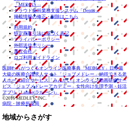
「MEDIXS」
クラウド歯科業務
支援システム
「Dentis」
掲載情報の修正・削除はこちら
利用規約
特定商取引法に基づく表記
プライバシーポリシー
外部送信ポリシー
運営会社
ロゴ利用ガイドライン
医師たちがつくる
オンライン医療事典
「MEDLEY」
日本最
大級の
医療介護求人サイト
「ジョブメドレー」
納得できる
老
人ホーム紹介サービス
「みんかい」
オンライン
動画研修サー
ビス
「ジョブメドレー
アカデミー」
女性向け
生理予測・妊活
アプリ
「Lalune(ラルーン)」
©2016 MEDLEY, INC.
病院・診療所
薬局
地域からさがす