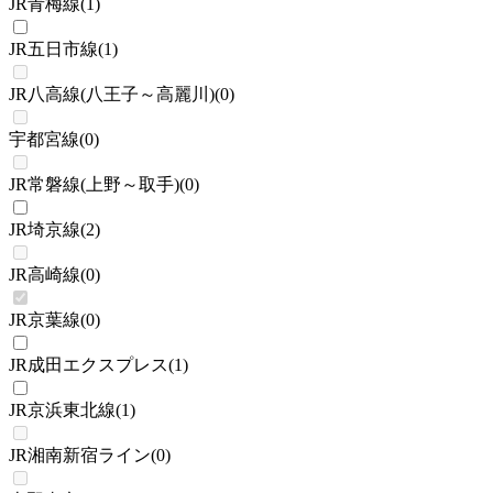
JR青梅線
(
1
)
JR五日市線
(
1
)
JR八高線(八王子～高麗川)
(
0
)
宇都宮線
(
0
)
JR常磐線(上野～取手)
(
0
)
JR埼京線
(
2
)
JR高崎線
(
0
)
JR京葉線
(
0
)
JR成田エクスプレス
(
1
)
JR京浜東北線
(
1
)
JR湘南新宿ライン
(
0
)