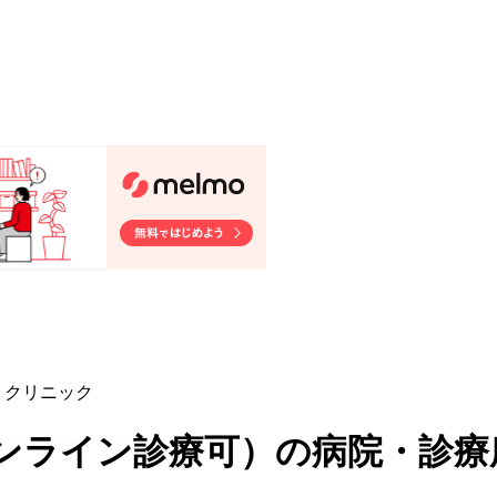
・クリニック
ンライン診療可
）
の病院・診療