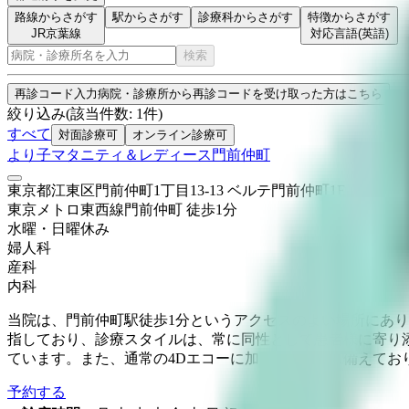
路線からさがす
駅からさがす
診療科からさがす
特徴からさがす
JR京葉線
対応言語(英語)
検索
再診コード入力
病院・診療所から再診コードを受け取った方はこちら
絞り込み
(該当件数:
1
件)
すべて
対面診療可
オンライン診療可
より子マタニティ＆レディース門前仲町
東京都江東区門前仲町1丁目13-13 ベルテ門前仲町1F
東京メトロ東西線
門前仲町
徒歩
1
分
水曜・日曜
休み
婦人科
産科
内科
当院は、門前仲町駅徒歩1分というアクセスのよい場所にあ
指しており、診療スタイルは、常に同性として患者様に寄り
ています。また、通常の4Dエコーに加え経膣４Dも備えてお
予約する