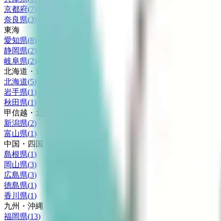
京都府
(
7
)
奈良県
(
3
)
東海
愛知県
(
8
)
静岡県
(
2
)
岐阜県
(
2
)
北海道・東北
北海道
(
5
)
岩手県
(
1
)
秋田県
(
1
)
甲信越・北陸
新潟県
(
2
)
富山県
(
1
)
中国・四国
島根県
(
1
)
岡山県
(
3
)
広島県
(
3
)
徳島県
(
1
)
香川県
(
1
)
九州・沖縄
福岡県
(
13
)