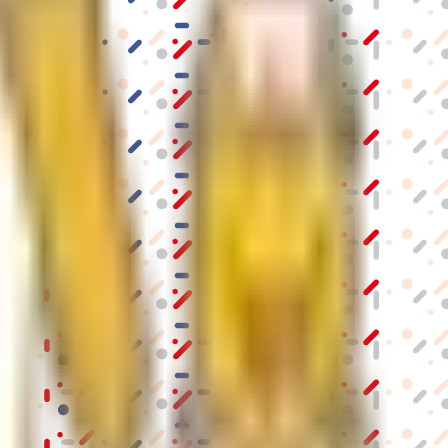
結果の公表
S」