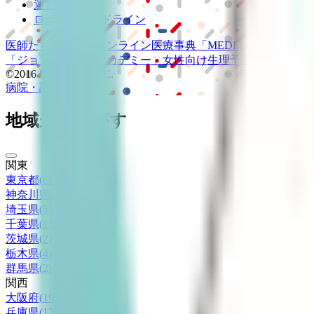
運営会社
ロゴ利用ガイドライン
医師たちがつくる
オンライン医療事典
「MEDLEY」
日本最大
「ジョブメドレー
アカデミー」
女性向け
生理予測・妊活アプ
©2016 MEDLEY, INC.
病院・診療所
薬局
地域からさがす
関東
東京都
(
68
)
神奈川県
(
23
)
埼玉県
(
5
)
千葉県
(
13
)
茨城県
(
2
)
栃木県
(
4
)
群馬県
(
2
)
関西
大阪府
(
19
)
兵庫県
(
17
)