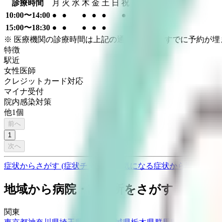
診療時間
月
火
水
木
金
土
日
祝
10:00〜14:00
●
●
●
●
●
●
15:00〜18:30
●
●
●
●
●
※ 医療機関の診療時間は上記の通りですが、すでに予約が
特徴
駅近
女性医師
クレジットカード対応
マイナ受付
院内感染対策
他
1
個
前へ
1
次へ
症状からさがす (症状チェッカー)
気になる症状から調べ、結
地域から病院・診療所をさがす
関東