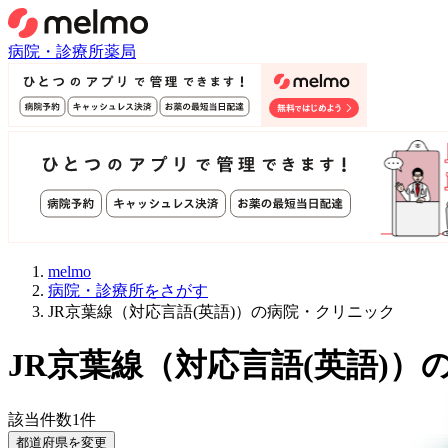
病院・診療所
薬局
melmo
病院・診療所をさがす
JR京葉線（対応言語(英語)）の病院・クリニック
JR京葉線
（
対応言語(英語)
）
該当件数
1
件
都道府県を変更