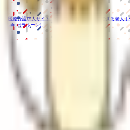
級の
医療介護求人サイト
「ジョブメドレー」
納得できる
老人ホ
リ
「Lalune(ラルーン)」