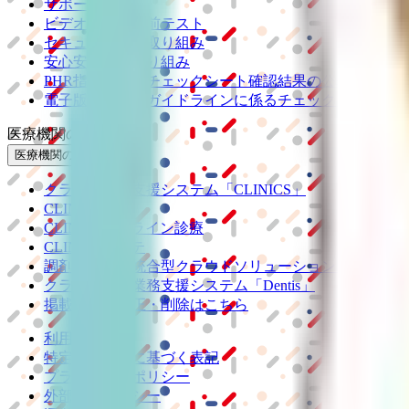
サポート環境
ビデオ通話の事前テスト
セキュリティの取り組み
安心安全への取り組み
PHR指針に係るチェックシート確認結果の公表
電子版お薬手帳ガイドラインに係るチェックシート確認
医療機関の方
医療機関の方
クラウド診療
支援システム
「CLINICS」
CLINICS予約
CLINICSオンライン診療
CLINICSカルテ
調剤薬局向け統合型クラウドソリューション
「MEDIX
クラウド歯科業務
支援システム
「Dentis」
掲載情報の修正・削除はこちら
利用規約
特定商取引法に基づく表記
プライバシーポリシー
外部送信ポリシー