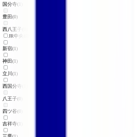
国分寺
(
1
)
豊田
(
0
)
西八王子
(
0
)
JR中央線(快速)
新宿
(
1
)
神田
(
1
)
立川
(
1
)
西国分寺
(
1
)
八王子
(
0
)
四ツ谷
(
0
)
吉祥寺
(
1
)
三鷹
(
1
)