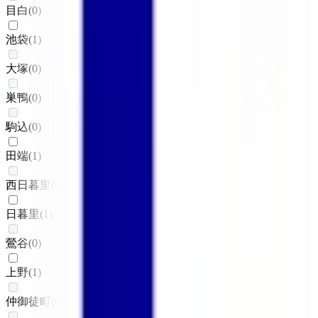
目白
(
0
)
池袋
(
1
)
大塚
(
0
)
巣鴨
(
0
)
駒込
(
0
)
田端
(
1
)
西日暮里
(
0
)
日暮里
(
1
)
鶯谷
(
0
)
上野
(
1
)
仲御徒町
(
0
)