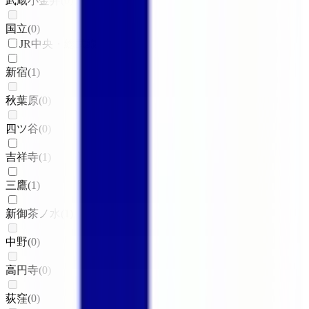
武蔵小金井
(
0
)
国立
(
0
)
JR中央・総武線
新宿
(
1
)
秋葉原
(
0
)
四ツ谷
(
0
)
吉祥寺
(
1
)
三鷹
(
1
)
新御茶ノ水
(
1
)
中野
(
0
)
高円寺
(
0
)
荻窪
(
0
)