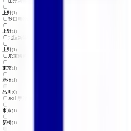
山形新幹線
上野
(
1
)
秋田新幹線
上野
(
1
)
北陸新幹線
上野
(
1
)
JR東海道本線(東京～熱海)
東京
(
1
)
新橋
(
1
)
品川
(
0
)
JR山手線
東京
(
1
)
新橋
(
1
)