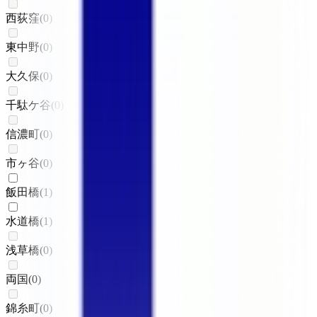
西荻窪
(
0
)
東中野
(
0
)
大久保
(
0
)
千駄ケ谷
(
0
)
信濃町
(
0
)
市ヶ谷
(
0
)
飯田橋
(
1
)
水道橋
(
1
)
浅草橋
(
0
)
両国
(
0
)
錦糸町
(
0
)