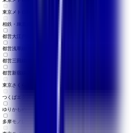
東京メトロ副都心線
(
0
)
相鉄・JR直通線
(
0
)
都営大江戸線
(
4
)
都営浅草線
(
2
)
都営三田線
(
4
)
都営新宿線
(
2
)
東京さくらトラム（都電荒川線）
(
0
)
つくばエクスプレス
(
0
)
ゆりかもめ
(
1
)
多摩モノレール
(
1
)