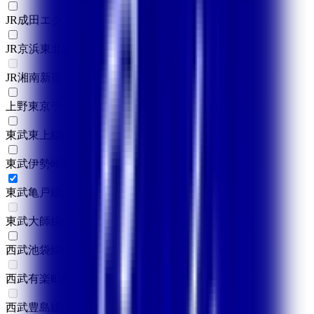
JR成田エクスプレス
(
1
)
JR京浜東北線
(
5
)
JR湘南新宿ライン
(
0
)
上野東京ライン
(
1
)
東武東上線
(
1
)
東武伊勢崎線
(
3
)
東武亀戸線
(
1
)
東武大師線
(
0
)
西武池袋線
(
3
)
西武有楽町線
(
0
)
西武豊島線
(
0
)