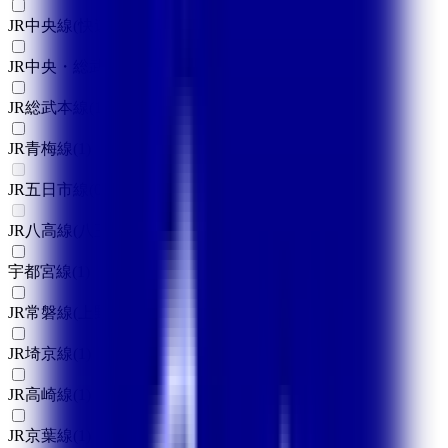
JR中央線(快速)
(
5
)
JR中央・総武線
(
4
)
JR総武本線
(
1
)
JR青梅線
(
1
)
JR五日市線
(
0
)
JR八高線(八王子～高麗川)
(
0
)
宇都宮線
(
1
)
JR常磐線(上野～取手)
(
1
)
JR埼京線
(
1
)
JR高崎線
(
1
)
JR京葉線
(
1
)