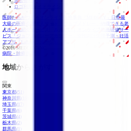
運営会社
ロゴ利用ガイドライン
医師たちがつくる
オンライン医療事典
「MEDLEY」
日本最
大級の
医療介護求人サイト
「ジョブメドレー」
納得できる
老
人ホーム紹介サービス
「みんかい」
オンライン
動画研修サー
ビス
「ジョブメドレー
アカデミー」
女性向け
生理予測・妊活
アプリ
「Lalune(ラルーン)」
©2016 MEDLEY, INC.
病院・診療所
薬局
地域からさがす
関東
東京都
(
51
)
神奈川県
(
19
)
埼玉県
(
17
)
千葉県
(
6
)
茨城県
(
4
)
栃木県
(
2
)
群馬県
(
1
)