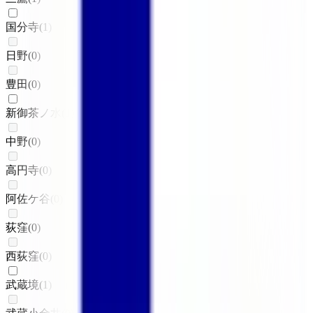
国分寺
(
1
)
日野
(
0
)
豊田
(
0
)
新御茶ノ水
(
1
)
中野
(
0
)
高円寺
(
0
)
阿佐ケ谷
(
0
)
荻窪
(
0
)
西荻窪
(
0
)
武蔵境
(
1
)