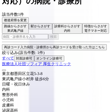
対応
）
の病院・診療所
該当件数
1
件
都道府県を変更
路線からさがす
駅からさがす
診療科からさがす
特徴からさがす
東武亀戸線
内科
電子マネー対応
検索
再診コード入力
病院・診療所から再診コードを受け取った方はこちら
絞り込み
(該当件数:
1
件)
すべて
対面診療可
オンライン診療可
医療法人社団ソフィア 厚生クリニック
東京都墨田区立花5-3-8
東武亀戸線
小村井
徒歩
6
分
日曜・祝日
休み
内科
整形外科
小児科
皮膚科
泌尿器科