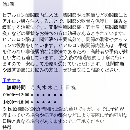
他
1
個
ヒアルロン酸関節内注入は、膝関節や股関節などの関節にヒ
アルロン酸を注入することで、関節の軟骨を保護し、痛みを
緩和する治療法です。変形性膝関節症・五十肩（肩関節周囲
炎）などの症状をお持ちの方に効果があるとされています。
ヒアルロン酸は、関節液の主要成分で、関節の潤滑やクッシ
ョンの役割をしています。ヒアルロン酸関節内注入は、手術
を伴わない非侵襲的な治療法であるため、高齢者や手術が難
しい方にも適しています。 注入後の経過観察も丁寧に行い
ますので、安心して治療を受けていただけます。 膝関節痛
や股関節痛にお悩みの方は、ぜひ当院にご相談ください。
予約する
診療時間
月
火
水
木
金
土
日
祝
09:00〜12:00
●
●
●
●
●
●
14:00〜18:00
●
●
●
●
●
※ 医療機関の診療時間は上記の通りですが、すでに予約が
埋まっている場合や病院の都合などにより実際に予約可能な
日時と異なる場合がありますのでご了承ください
特徴