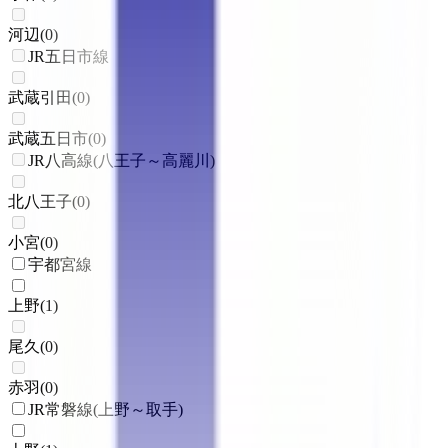
河辺
(
0
)
JR五日市線
武蔵引田
(
0
)
武蔵五日市
(
0
)
JR八高線(八王子～高麗川)
北八王子
(
0
)
小宮
(
0
)
宇都宮線
上野
(
1
)
尾久
(
0
)
赤羽
(
0
)
JR常磐線(上野～取手)