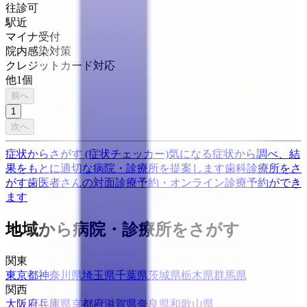
往診可
駅近
マイナ受付
院内感染対策
クレジットカード対応
他
1
個
前へ
1
次へ
症状からさがす (症状チェッカー)
気になる症状から調べ、結
果をもとに適切な病院・診療所を提案します
歯科診療所をさ
がす
歯医者さんの対面診療予約・オンライン診療予約ができ
ます
地域から病院・診療所をさがす
関東
東京都
神奈川県
埼玉県
千葉県
茨城県
栃木県
群馬県
関西
大阪府
兵庫県
京都府
滋賀県
奈良県
和歌山県