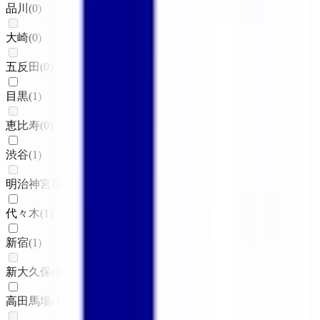
品川
(
0
)
大崎
(
0
)
五反田
(
0
)
目黒
(
1
)
恵比寿
(
0
)
渋谷
(
1
)
明治神宮前〈原宿〉
(
0
)
代々木
(
1
)
新宿
(
1
)
新大久保
(
0
)
高田馬場
(
1
)