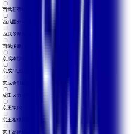
西武新宿線
(
5
)
西武国分寺線
(
1
)
西武多摩湖線
(
0
)
西武多摩川線
(
0
)
京成本線
(
2
)
京成押上線
(
3
)
京成金町線
(
0
)
成田スカイアクセス
(
1
)
京王線
(
3
)
京王相模原線
(
0
)
京王高尾線
(
0
)