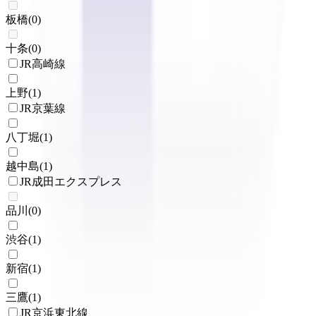
板橋
(
0
)
十条
(
0
)
JR高崎線
上野
(
1
)
JR京葉線
八丁堀
(
1
)
越中島
(
1
)
JR成田エクスプレス
品川
(
0
)
渋谷
(
1
)
新宿
(
1
)
三鷹
(
1
)
JR京浜東北線