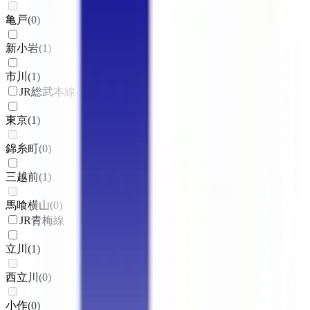
亀戸
(
0
)
新小岩
(
1
)
市川
(
1
)
JR総武本線
東京
(
1
)
錦糸町
(
0
)
三越前
(
1
)
馬喰横山
(
0
)
JR青梅線
立川
(
1
)
西立川
(
0
)
小作
(
0
)