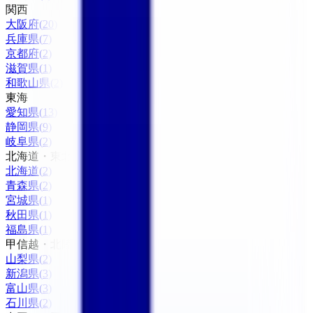
関西
大阪府
(
20
)
兵庫県
(
7
)
京都府
(
2
)
滋賀県
(
1
)
和歌山県
(
2
)
東海
愛知県
(
13
)
静岡県
(
9
)
岐阜県
(
2
)
北海道・東北
北海道
(
2
)
青森県
(
2
)
宮城県
(
1
)
秋田県
(
1
)
福島県
(
1
)
甲信越・北陸
山梨県
(
2
)
新潟県
(
3
)
富山県
(
3
)
石川県
(
2
)