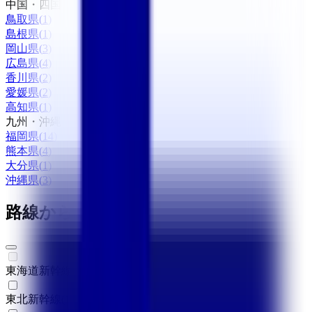
中国・四国
鳥取県
(
1
)
島根県
(
1
)
岡山県
(
3
)
広島県
(
4
)
香川県
(
2
)
愛媛県
(
2
)
高知県
(
1
)
九州・沖縄
福岡県
(
14
)
熊本県
(
4
)
大分県
(
1
)
沖縄県
(
3
)
路線からさがす
東海道新幹線
(
0
)
東北新幹線
(
1
)