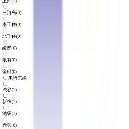
上野
(
1
)
三河島
(
0
)
南千住
(
0
)
北千住
(
0
)
綾瀬
(
0
)
亀有
(
0
)
金町
(
0
)
JR埼京線
渋谷
(
1
)
新宿
(
1
)
池袋
(
1
)
赤羽
(
0
)