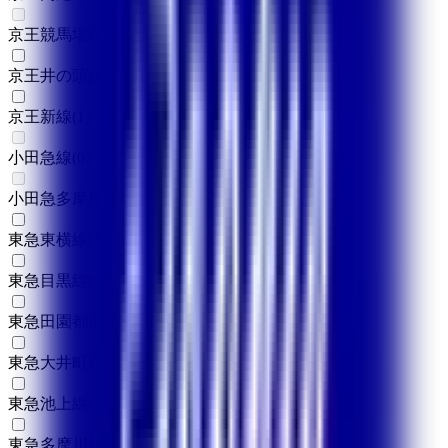
京王競馬場線
(
0
)
京王井の頭線
(
2
)
京王新線
(
1
)
小田急線
(
0
)
小田急多摩線
(
0
)
東急東横線
(
3
)
東急目黒線
(
1
)
東急田園都市線
(
2
)
東急大井町線
(
1
)
東急池上線
(
1
)
東急多摩川線
(
1
)