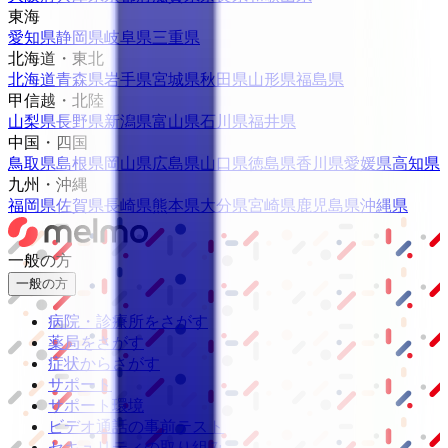
東海
愛知県
静岡県
岐阜県
三重県
北海道・東北
北海道
青森県
岩手県
宮城県
秋田県
山形県
福島県
甲信越・北陸
山梨県
長野県
新潟県
富山県
石川県
福井県
中国・四国
鳥取県
島根県
岡山県
広島県
山口県
徳島県
香川県
愛媛県
高知県
九州・沖縄
福岡県
佐賀県
長崎県
熊本県
大分県
宮崎県
鹿児島県
沖縄県
一般の方
一般の方
病院・診療所をさがす
薬局をさがす
症状からさがす
サポート
サポート環境
ビデオ通話の事前テスト
セキュリティの取り組み