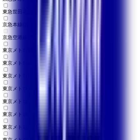
東急世田谷線
(
2
)
京急本線
(
2
)
京急空港線
(
0
)
東京メトロ銀座線
(
7
)
東京メトロ丸ノ内線
(
6
)
東京メトロ日比谷線
(
5
)
東京メトロ東西線
(
4
)
東京メトロ千代田線
(
5
)
東京メトロ有楽町線
(
1
)
東京メトロ半蔵門線
(
5
)
東京メトロ南北線
(
4
)