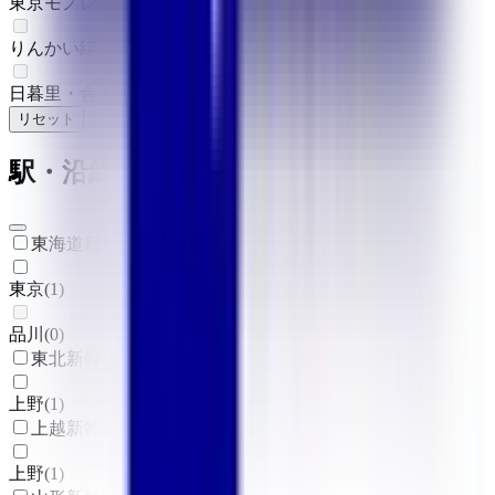
東京モノレール
(
0
)
りんかい線
(
0
)
日暮里・舎人ライナー
(
0
)
リセット
検索
駅・沿線からさがす
東海道新幹線
東京
(
1
)
品川
(
0
)
東北新幹線
上野
(
1
)
上越新幹線
上野
(
1
)