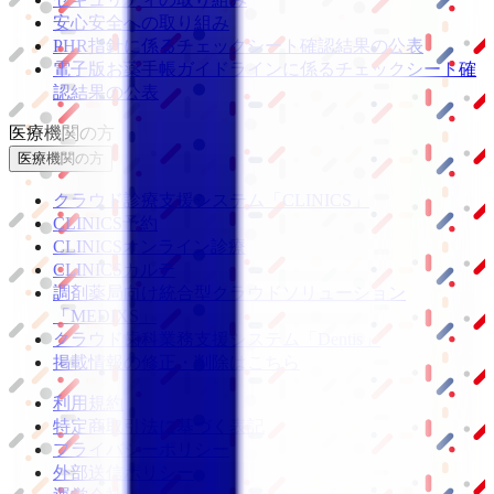
安心安全への取り組み
PHR指針に係るチェックシート確認結果の公表
電子版お薬手帳ガイドラインに係るチェックシート確
認結果の公表
医療機関の方
医療機関の方
クラウド診療
支援システム
「CLINICS」
CLINICS予約
CLINICSオンライン診療
CLINICSカルテ
調剤薬局向け統合型クラウドソリューション
「MEDIXS」
クラウド歯科業務
支援システム
「Dentis」
掲載情報の修正・削除はこちら
利用規約
特定商取引法に基づく表記
プライバシーポリシー
外部送信ポリシー