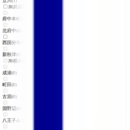
立川
(
1
)
JR武蔵野線
府中本町
(
0
)
北府中
(
0
)
西国分寺
(
1
)
新秋津
(
0
)
JR横浜線
成瀬
(
0
)
町田
(
0
)
古淵
(
0
)
淵野辺
(
0
)
八王子みなみ野
(
0
)