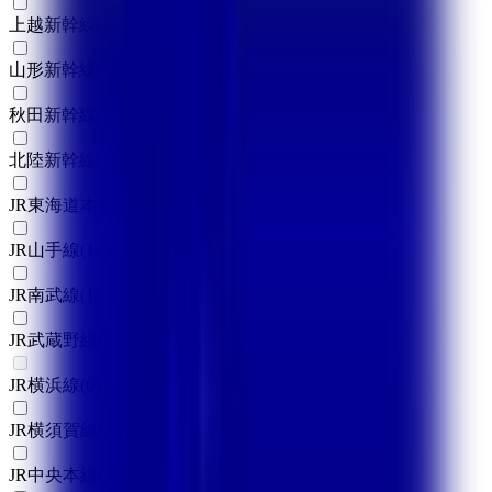
上越新幹線
(
1
)
山形新幹線
(
1
)
秋田新幹線
(
1
)
北陸新幹線
(
1
)
JR東海道本線(東京～熱海)
(
2
)
JR山手線
(
14
)
JR南武線
(
1
)
JR武蔵野線
(
1
)
JR横浜線
(
0
)
JR横須賀線
(
2
)
JR中央本線(東京～塩尻)
(
4
)