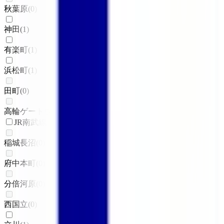
秋葉原
(
0
)
神田
(
1
)
有楽町
(
1
)
浜松町
(
1
)
田町
(
0
)
高輪ゲートウェイ
(
0
)
JR南武線
稲城長沼
(
0
)
府中本町
(
0
)
分倍河原
(
0
)
西国立
(
0
)