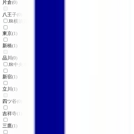
片倉
(
0
)
八王子
(
0
)
JR横須賀線
東京
(
1
)
新橋
(
1
)
品川
(
0
)
JR中央本線(東京～塩尻)
新宿
(
1
)
立川
(
1
)
四ツ谷
(
0
)
吉祥寺
(
1
)
三鷹
(
1
)